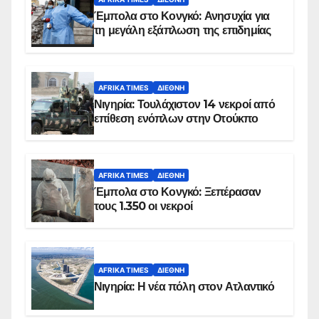
Έμπολα στο Κονγκό: Ανησυχία για
τη μεγάλη εξάπλωση της επιδημίας
AFRIKA TIMES
ΔΙΕΘΝΉ
Νιγηρία: Τουλάχιστον 14 νεκροί από
επίθεση ενόπλων στην Οτούκπο
AFRIKA TIMES
ΔΙΕΘΝΉ
Έμπολα στο Κονγκό: Ξεπέρασαν
τους 1.350 οι νεκροί
AFRIKA TIMES
ΔΙΕΘΝΉ
Νιγηρία: Η νέα πόλη στον Ατλαντικό