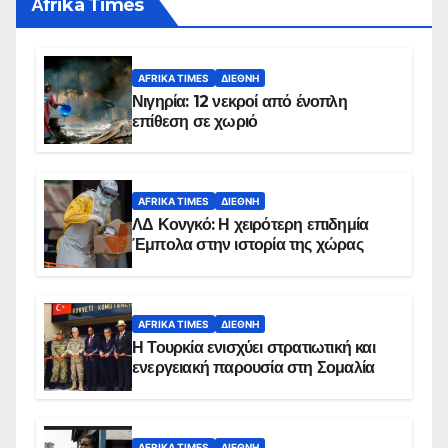
Αfrika Times
AFRIKA TIMES
ΔΙΕΘΝΉ
Νιγηρία: 12 νεκροί από ένοπλη
επίθεση σε χωριό
AFRIKA TIMES
ΔΙΕΘΝΉ
ΛΔ Κονγκό: Η χειρότερη επιδημία
Έμπολα στην ιστορία της χώρας
AFRIKA TIMES
ΔΙΕΘΝΉ
Η Τουρκία ενισχύει στρατιωτική και
ενεργειακή παρουσία στη Σομαλία
AFRIKA TIMES
ΔΙΕΘΝΉ