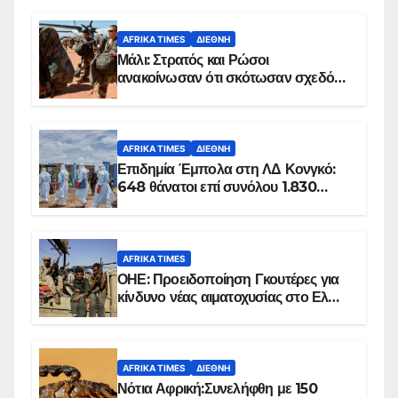
AFRIKA TIMES
ΔΙΕΘΝΉ
Μάλι: Στρατός και Ρώσοι
ανακοίνωσαν ότι σκότωσαν σχεδόν
100 τζιχαντιστές
AFRIKA TIMES
ΔΙΕΘΝΉ
Επιδημία Έμπολα στη ΛΔ Κονγκό:
648 θάνατοι επί συνόλου 1.830
επιβεβαιωμένων κρουσμάτων
AFRIKA TIMES
ΟΗΕ: Προειδοποίηση Γκουτέρες για
κίνδυνο νέας αιματοχυσίας στο Ελ
Ομπέιντ του Σουδάν
AFRIKA TIMES
ΔΙΕΘΝΉ
Νότια Αφρική:Συνελήφθη με 150