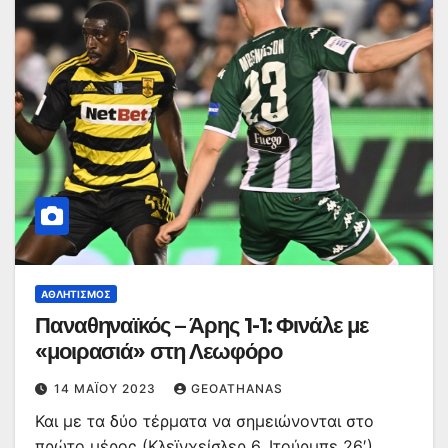
ΑΘΛΗΤΙΣΜΌΣ
Παναθηναϊκός – Άρης 1-1: Φινάλε με
«μοιρασιά» στη Λεωφόρο
14 ΜΑΪ́ΟΥ 2023
GEOATHANAS
Και με τα δύο τέρματα να σημειώνονται στο
πρώτο μέρος (Κλεϊνχείσλερ 6, Ιτούρμπε 26′)