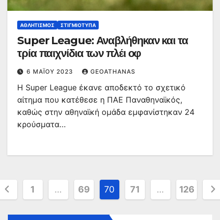
ΑΘΛΗΤΙΣΜΌΣ
ΣΤΙΓΜΙΌΤΥΠΑ
Super League: Αναβλήθηκαν και τα
τρία παιχνίδια των πλέι οφ
6 ΜΑΪ́ΟΥ 2023
GEOATHANAS
Η Super League έκανε αποδεκτό το σχετικό
αίτημα που κατέθεσε η ΠΑΕ Παναθηναϊκός,
καθώς στην αθηναϊκή ομάδα εμφανίστηκαν 24
κρούσματα…
Σελιδοποίηση
1
…
69
70
71
…
126
άρθρων