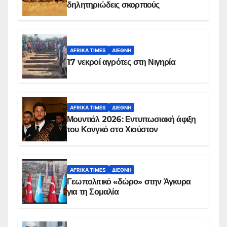
δηλητηριώδεις σκορπιούς
AFRIKA TIMES
ΔΙΕΘΝΉ
17 νεκροί αγρότες στη Νιγηρία
AFRIKA TIMES
ΔΙΕΘΝΉ
Μουντιάλ 2026: Εντυπωσιακή άφιξη
του Κονγκό στο Χιούστον
AFRIKA TIMES
ΔΙΕΘΝΉ
Γεωπολιτικό «δώρο» στην Άγκυρα
για τη Σομαλία