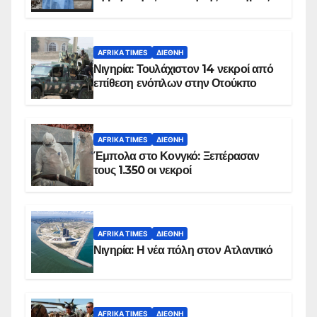
AFRIKA TIMES
ΔΙΕΘΝΉ
Νιγηρία: Τουλάχιστον 14 νεκροί από
επίθεση ενόπλων στην Οτούκπο
AFRIKA TIMES
ΔΙΕΘΝΉ
Έμπολα στο Κονγκό: Ξεπέρασαν
τους 1.350 οι νεκροί
AFRIKA TIMES
ΔΙΕΘΝΉ
Νιγηρία: Η νέα πόλη στον Ατλαντικό
AFRIKA TIMES
ΔΙΕΘΝΉ