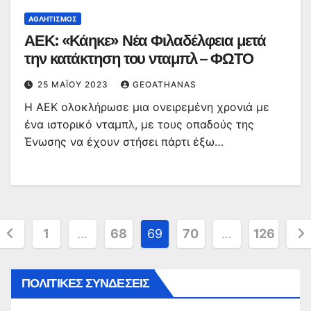
ΑΘΛΗΤΙΣΜΌΣ
ΑΕΚ: «Κάηκε» Νέα Φιλαδέλφεια μετά
την κατάκτηση του νταμπλ – ΦΩΤΟ
25 ΜΑΪ́ΟΥ 2023
GEOATHANAS
Η ΑΕΚ ολοκλήρωσε μια ονειρεμένη χρονιά με
ένα ιστορικό νταμπλ, με τους οπαδούς της
Ένωσης να έχουν στήσει πάρτι έξω…
Σελιδοποίηση
1
…
68
69
70
…
126
άρθρων
ΠΟΛΙΤΙΚΕΣ ΣΥΝΔΕΣΕΙΣ