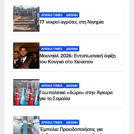
AFRIKA TIMES
ΔΙΕΘΝΉ
17 νεκροί αγρότες στη Νιγηρία
AFRIKA TIMES
ΔΙΕΘΝΉ
Μουντιάλ 2026: Εντυπωσιακή άφιξη
του Κονγκό στο Χιούστον
AFRIKA TIMES
ΔΙΕΘΝΉ
Γεωπολιτικό «δώρο» στην Άγκυρα
για τη Σομαλία
AFRIKA TIMES
ΔΙΕΘΝΉ
Έμπολα: Προειδοποιήσεις για