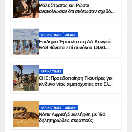
Μάλι: Στρατός και Ρώσοι
ανακοίνωσαν ότι σκότωσαν σχεδόν
100 τζιχαντιστές
AFRIKA TIMES
ΔΙΕΘΝΉ
Επιδημία Έμπολα στη ΛΔ Κονγκό:
648 θάνατοι επί συνόλου 1.830
επιβεβαιωμένων κρουσμάτων
AFRIKA TIMES
ΟΗΕ: Προειδοποίηση Γκουτέρες για
κίνδυνο νέας αιματοχυσίας στο Ελ
Ομπέιντ του Σουδάν
AFRIKA TIMES
ΔΙΕΘΝΉ
Νότια Αφρική:Συνελήφθη με 150
δηλητηριώδεις σκορπιούς