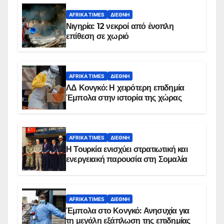
AFRIKA TIMES
ΔΙΕΘΝΉ
Νιγηρία: 12 νεκροί από ένοπλη
επίθεση σε χωριό
AFRIKA TIMES
ΔΙΕΘΝΉ
ΛΔ Κονγκό: Η χειρότερη επιδημία
Έμπολα στην ιστορία της χώρας
AFRIKA TIMES
ΔΙΕΘΝΉ
Η Τουρκία ενισχύει στρατιωτική και
ενεργειακή παρουσία στη Σομαλία
AFRIKA TIMES
ΔΙΕΘΝΉ
Έμπολα στο Κονγκό: Ανησυχία για
τη μεγάλη εξάπλωση της επιδημίας