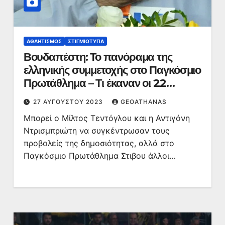
ΑΘΛΗΤΙΣΜΌΣ
ΣΤΙΓΜΙΌΤΥΠΑ
Βουδαπέστη: Το πανόραμα της
ελληνικής συμμετοχής στο Παγκόσμιο
Πρωτάθλημα – Τι έκαναν οι 22
αθλητές και αθλήτριες
27 ΑΥΓΟΎΣΤΟΥ 2023
GEOATHANAS
Μπορεί ο Μίλτος Τεντόγλου και η Αντιγόνη
Ντρισμπριώτη να συγκέντρωσαν τους
προβολείς της δημοσιότητας, αλλά στο
Παγκόσμιο Πρωτάθλημα Στιβου άλλοι…