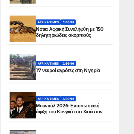
Ελ Ομπέιντ του Σουδάν
AFRIKA TIMES
ΔΙΕΘΝΉ
Νότια Αφρική:Συνελήφθη με 150
δηλητηριώδεις σκορπιούς
AFRIKA TIMES
ΔΙΕΘΝΉ
17 νεκροί αγρότες στη Νιγηρία
AFRIKA TIMES
ΔΙΕΘΝΉ
Μουντιάλ 2026: Εντυπωσιακή
άφιξη του Κονγκό στο Χιούστον