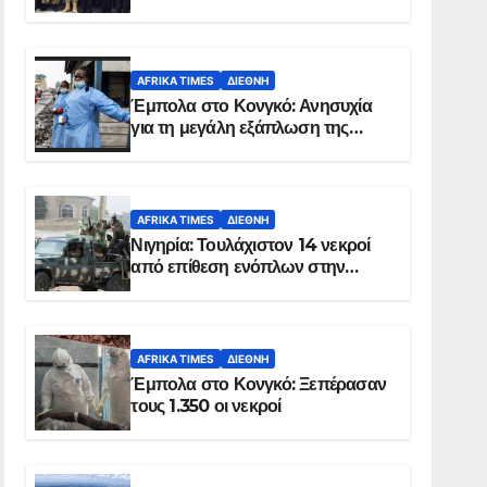
Σομαλία
AFRIKA TIMES
ΔΙΕΘΝΉ
Έμπολα στο Κονγκό: Ανησυχία
για τη μεγάλη εξάπλωση της
επιδημίας
AFRIKA TIMES
ΔΙΕΘΝΉ
Νιγηρία: Τουλάχιστον 14 νεκροί
από επίθεση ενόπλων στην
Οτούκπο
AFRIKA TIMES
ΔΙΕΘΝΉ
Έμπολα στο Κονγκό: Ξεπέρασαν
τους 1.350 οι νεκροί