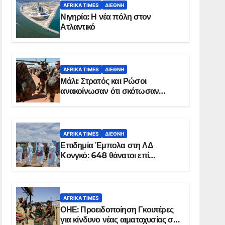
AFRIKA TIMES
ΔΙΕΘΝΉ
Νιγηρία: Η νέα πόλη στον
Ατλαντικό
AFRIKA TIMES
ΔΙΕΘΝΉ
Μάλι: Στρατός και Ρώσοι
ανακοίνωσαν ότι σκότωσαν
σχεδόν 100 τζιχαντιστές
AFRIKA TIMES
ΔΙΕΘΝΉ
Επιδημία Έμπολα στη ΛΔ
Κονγκό: 648 θάνατοι επί
συνόλου 1.830 επιβεβαιωμένων
κρουσμάτων
AFRIKA TIMES
ΟΗΕ: Προειδοποίηση Γκουτέρες
για κίνδυνο νέας αιματοχυσίας στο