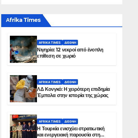
Αfrika Times
AFRIKA TIMES
ΔΙΕΘΝΉ
Νιγηρία: 12 νεκροί από ένοπλη
επίθεση σε χωριό
AFRIKA TIMES
ΔΙΕΘΝΉ
ΛΔ Κονγκό: Η χειρότερη επιδημία
Έμπολα στην ιστορία της χώρας
AFRIKA TIMES
ΔΙΕΘΝΉ
Η Τουρκία ενισχύει στρατιωτική
και ενεργειακή παρουσία στη