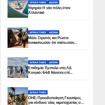
AFRIKA TIMES
ΔΙΕΘΝΉ
Νιγηρία: Η νέα πόλη στον
Ατλαντικό
AFRIKA TIMES
ΔΙΕΘΝΉ
Μάλι: Στρατός και Ρώσοι
ανακοίνωσαν ότι σκότωσαν
σχεδόν 100 τζιχαντιστές
AFRIKA TIMES
ΔΙΕΘΝΉ
Επιδημία Έμπολα στη ΛΔ
Κονγκό: 648 θάνατοι επί
συνόλου 1.830 επιβεβαιωμένων
κρουσμάτων
AFRIKA TIMES
ΟΗΕ: Προειδοποίηση Γκουτέρες
για κίνδυνο νέας αιματοχυσίας στο