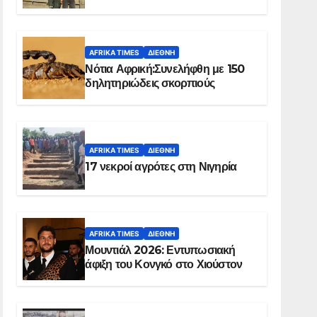
Ελ Ομπέιντ του Σουδάν
AFRIKA TIMES
ΔΙΕΘΝΉ
Νότια Αφρική:Συνελήφθη με 150
δηλητηριώδεις σκορπιούς
AFRIKA TIMES
ΔΙΕΘΝΉ
17 νεκροί αγρότες στη Νιγηρία
AFRIKA TIMES
ΔΙΕΘΝΉ
Μουντιάλ 2026: Εντυπωσιακή
άφιξη του Κονγκό στο Χιούστον