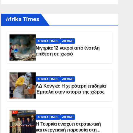
Αfrika Times
AFRIKA TIMES
ΔΙΕΘΝΉ
Νιγηρία: 12 νεκροί από ένοπλη
επίθεση σε χωριό
AFRIKA TIMES
ΔΙΕΘΝΉ
ΛΔ Κονγκό: Η χειρότερη επιδημία
Έμπολα στην ιστορία της χώρας
AFRIKA TIMES
ΔΙΕΘΝΉ
Η Τουρκία ενισχύει στρατιωτική
και ενεργειακή παρουσία στη