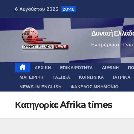
Μετάβαση
6 Αυγούστου 2026
20:46
στο
περιεχόμενο
Δυνατή Ελλάδ
Ενημέρωση-Γνώ
ΑΡΧΙΚΉ
ΕΠΙΚΑΙΡΌΤΗΤΑ
ΔΙΕΘΝΉ
ΠΟ
ΜΑΓΕΙΡΙΚΉ
ΤΑΞΊΔΙΑ
ΚΟΙΝΩΝΙΚΆ
ΙΑΤΡΙΚΆ
NEWS IN ENGLISH
ΦΆΚΕΛΟΣ ΜΝΗΜΌΝΙΟ
Κατηγορία:
Afrika times