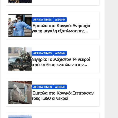
Σομαλία
AFRIKA TIMES
ΔΙΕΘΝΉ
Έμπολα στο Κονγκό: Ανησυχία
για τη μεγάλη εξάπλωση της
επιδημίας
AFRIKA TIMES
ΔΙΕΘΝΉ
Νιγηρία: Τουλάχιστον 14 νεκροί
από επίθεση ενόπλων στην
Οτούκπο
AFRIKA TIMES
ΔΙΕΘΝΉ
Έμπολα στο Κονγκό: Ξεπέρασαν
τους 1.350 οι νεκροί