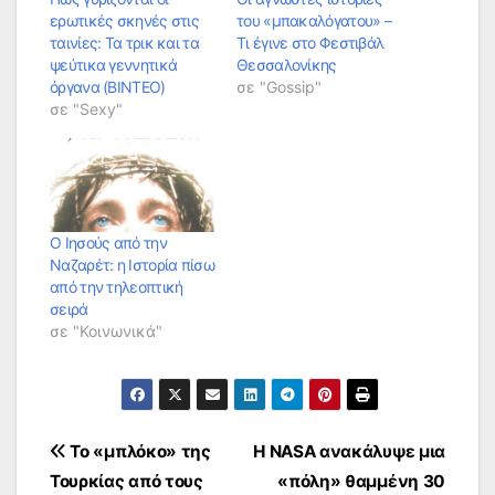
ερωτικές σκηνές στις
του «μπακαλόγατου» –
ταινίες: Τα τρικ και τα
Τι έγινε στο Φεστιβάλ
ψεύτικα γεννητικά
Θεσσαλονίκης
όργανα (BINTEO)
σε "Gossip"
σε "Sexy"
Ο Ιησούς από την
Ναζαρέτ: η Ιστορία πίσω
από την τηλεοπτική
σειρά
σε "Κοινωνικά"
Πλοήγηση
Το «μπλόκο» της
Η NASA ανακάλυψε μια
Τουρκίας από τους
«πόλη» θαμμένη 30