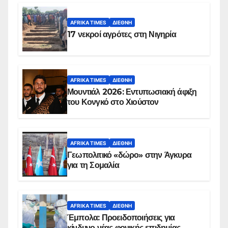
AFRIKA TIMES
ΔΙΕΘΝΉ
17 νεκροί αγρότες στη Νιγηρία
AFRIKA TIMES
ΔΙΕΘΝΉ
Μουντιάλ 2026: Εντυπωσιακή άφιξη
του Κονγκό στο Χιούστον
AFRIKA TIMES
ΔΙΕΘΝΉ
Γεωπολιτικό «δώρο» στην Άγκυρα
για τη Σομαλία
AFRIKA TIMES
ΔΙΕΘΝΉ
Έμπολα: Προειδοποιήσεις για
κίνδυνο νέας φονικής επιδημίας