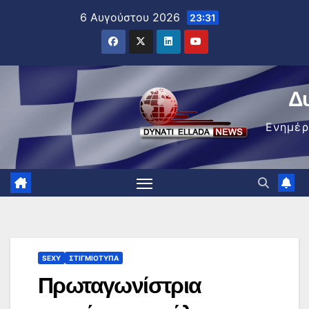
Μετάβαση
6 Αυγούστου 2026
23:31
στο
περιεχόμενο
Δ
Ενημέ
SEXY
ΣΤΙΓΜΙΌΤΥΠΑ
Πρωταγωνίστρια