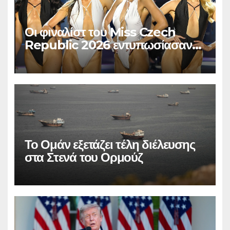
Οι φιναλίστ του Miss Czech
Republic 2026 εντυπωσίασαν
στο Χ
Το Ομάν εξετάζει τέλη διέλευσης
στα Στενά του Ορμούζ