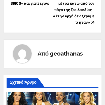
άρθρων
BRICS+ και γιατί έγινε
μέτρα κάτω από τον
πάγο της Γροιλανδίας –
«Στην αρχή δεν ξέραμε
τι ήταν»
Από
geoathanas
Σχετικό Άρθρο