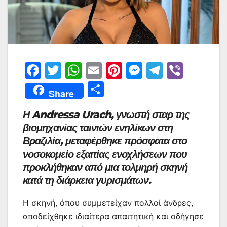
F
T
W
E
Pi
M
T
Vi
a
w
h
m
nt
e
el
b
Μ
Share
c
itt
at
ai
er
s
e
er
οι
Η Andressa Urach, γνωστή σταρ της
e
er
s
l
e
s
gr
ρ
βιομηχανίας ταινιών ενηλίκων στη
b
A
st
e
a
α
Βραζιλία, μεταφέρθηκε πρόσφατα στο
o
p
n
m
σ
νοσοκομείο εξαιτίας ενοχλήσεων που
o
p
g
τε
προκλήθηκαν από μια τολμηρή σκηνή
k
er
κατά τη διάρκεια γυρισμάτων.
ίτ
ε
Η σκηνή, όπου συμμετείχαν πολλοί άνδρες,
αποδείχθηκε ιδιαίτερα απαιτητική και οδήγησε