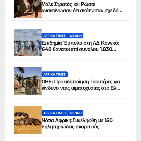
Μάλι: Στρατός και Ρώσοι
ανακοίνωσαν ότι σκότωσαν σχεδόν
100 τζιχαντιστές
AFRIKA TIMES
ΔΙΕΘΝΉ
Επιδημία Έμπολα στη ΛΔ Κονγκό:
648 θάνατοι επί συνόλου 1.830
επιβεβαιωμένων κρουσμάτων
AFRIKA TIMES
ΟΗΕ: Προειδοποίηση Γκουτέρες για
κίνδυνο νέας αιματοχυσίας στο Ελ
Ομπέιντ του Σουδάν
AFRIKA TIMES
ΔΙΕΘΝΉ
Νότια Αφρική:Συνελήφθη με 150
δηλητηριώδεις σκορπιούς