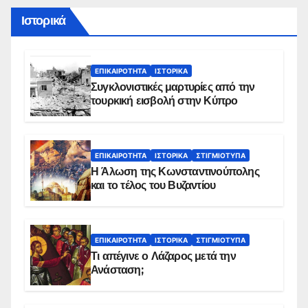
Ιστορικά
ΕΠΙΚΑΙΡΌΤΗΤΑ
ΙΣΤΟΡΙΚΆ
Συγκλονιστικές μαρτυρίες από την
τουρκική εισβολή στην Κύπρο
ΕΠΙΚΑΙΡΌΤΗΤΑ
ΙΣΤΟΡΙΚΆ
ΣΤΙΓΜΙΌΤΥΠΑ
Η Άλωση της Κωνσταντινούπολης
και το τέλος του Βυζαντίου
ΕΠΙΚΑΙΡΌΤΗΤΑ
ΙΣΤΟΡΙΚΆ
ΣΤΙΓΜΙΌΤΥΠΑ
Τι απέγινε ο Λάζαρος μετά την
Ανάσταση;