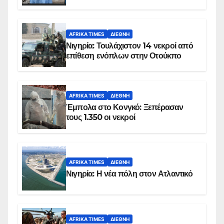
AFRIKA TIMES
ΔΙΕΘΝΉ
Νιγηρία: Τουλάχιστον 14 νεκροί από
επίθεση ενόπλων στην Οτούκπο
AFRIKA TIMES
ΔΙΕΘΝΉ
Έμπολα στο Κονγκό: Ξεπέρασαν
τους 1.350 οι νεκροί
AFRIKA TIMES
ΔΙΕΘΝΉ
Νιγηρία: Η νέα πόλη στον Ατλαντικό
AFRIKA TIMES
ΔΙΕΘΝΉ