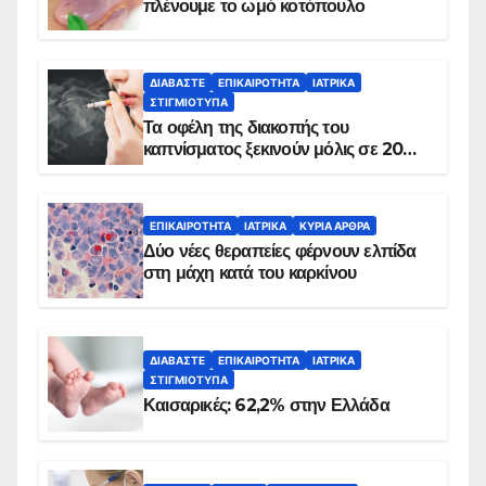
πλένουμε το ωμό κοτόπουλο
ΔΙΑΒΆΣΤΕ
ΕΠΙΚΑΙΡΌΤΗΤΑ
ΙΑΤΡΙΚΆ
ΣΤΙΓΜΙΌΤΥΠΑ
Τα οφέλη της διακοπής του
καπνίσματος ξεκινούν μόλις σε 20
λεπτά
ΕΠΙΚΑΙΡΌΤΗΤΑ
ΙΑΤΡΙΚΆ
ΚΥΡΙΑ ΑΡΘΡΑ
Δύο νέες θεραπείες φέρνουν ελπίδα
στη μάχη κατά του καρκίνου
ΔΙΑΒΆΣΤΕ
ΕΠΙΚΑΙΡΌΤΗΤΑ
ΙΑΤΡΙΚΆ
ΣΤΙΓΜΙΌΤΥΠΑ
Καισαρικές: 62,2% στην Ελλάδα