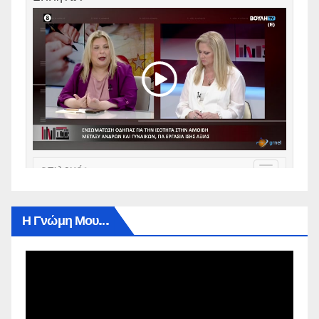
Η Γνώμη Μου…