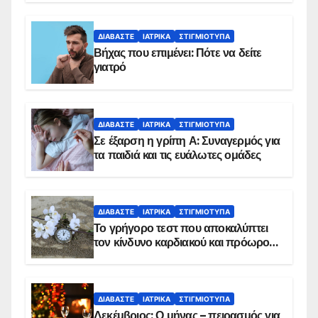
ΔΙΑΒΆΣΤΕ
ΙΑΤΡΙΚΆ
ΣΤΙΓΜΙΌΤΥΠΑ
Βήχας που επιμένει: Πότε να δείτε
γιατρό
ΔΙΑΒΆΣΤΕ
ΙΑΤΡΙΚΆ
ΣΤΙΓΜΙΌΤΥΠΑ
Σε έξαρση η γρίπη Α: Συναγερμός για
τα παιδιά και τις ευάλωτες ομάδες
ΔΙΑΒΆΣΤΕ
ΙΑΤΡΙΚΆ
ΣΤΙΓΜΙΌΤΥΠΑ
Το γρήγορο τεστ που αποκαλύπτει
τον κίνδυνο καρδιακού και πρόωρου
θανάτου
ΔΙΑΒΆΣΤΕ
ΙΑΤΡΙΚΆ
ΣΤΙΓΜΙΌΤΥΠΑ
Δεκέμβριος: Ο μήνας – πειρασμός για