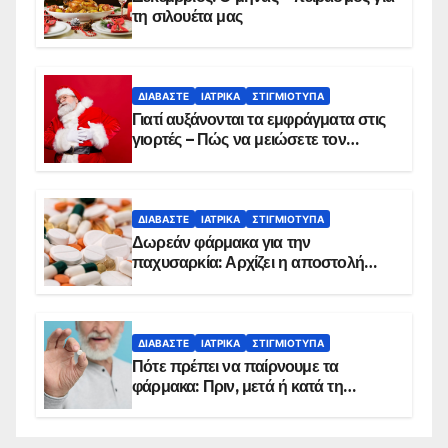
τη σιλουέτα μας
ΔΙΑΒΆΣΤΕ
ΙΑΤΡΙΚΆ
ΣΤΙΓΜΙΌΤΥΠΑ
Γιατί αυξάνονται τα εμφράγματα στις
γιορτές – Πώς να μειώσετε τον
κίνδυνο, σύμφωνα με καρδιολόγο
ΔΙΑΒΆΣΤΕ
ΙΑΤΡΙΚΆ
ΣΤΙΓΜΙΌΤΥΠΑ
Δωρεάν φάρμακα για την
παχυσαρκία: Αρχίζει η αποστολή
sms για τους δικαιούχους – Οι
προϋποθέσεις ένταξης στο
πρόγραμμα
ΔΙΑΒΆΣΤΕ
ΙΑΤΡΙΚΆ
ΣΤΙΓΜΙΌΤΥΠΑ
Πότε πρέπει να παίρνουμε τα
φάρμακα: Πριν, μετά ή κατά τη
διάρκεια του φαγητού;