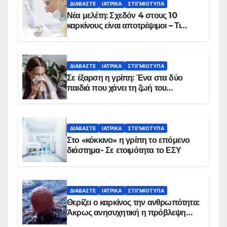
ΔΙΑΒΆΣΤΕ
ΙΑΤΡΙΚΆ
ΣΤΙΓΜΙΌΤΥΠΑ
Νέα μελέτη: Σχεδόν 4 στους 10
καρκίνους είναι αποτρέψιμοι – Τι
δείχνουν τα στοιχεία
ΔΙΑΒΆΣΤΕ
ΙΑΤΡΙΚΆ
ΣΤΙΓΜΙΌΤΥΠΑ
Σε έξαρση η γρίπη: Ένα στα δύο
παιδιά που χάνει τη ζωή του
αντιμετωπίζει υποκείμενο νόσημα –
Εμβολιασμό συνιστούν οι ειδικοί
ΔΙΑΒΆΣΤΕ
ΙΑΤΡΙΚΆ
ΣΤΙΓΜΙΌΤΥΠΑ
Στο «κόκκινο» η γρίπη το επόμενο
διάστημα- Σε ετοιμότητα το ΕΣΥ
ΔΙΑΒΆΣΤΕ
ΙΑΤΡΙΚΆ
ΣΤΙΓΜΙΌΤΥΠΑ
Θερίζει ο καρκίνος την ανθρωπότητα:
Άκρως ανησυχητική η πρόβλεψη…