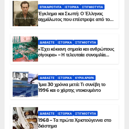
ΕΠΙΚΑΙΡΌΤΗΤΑ
ΙΣΤΟΡΙΚΆ
ΣΤΙΓΜΙΌΤΥΠΑ
Έγκλημα και Σιωπή: Ο Έλληνας
αιχμάλωτος που επέστρεψε από το
Παραπέτασμα
ΔΙΑΒΆΣΤΕ
ΙΣΤΟΡΙΚΆ
ΣΤΙΓΜΙΌΤΥΠΑ
«Έχει κόκκινη σημαία και ανθρώπους
σίγουρα» – Η τελευταία συνομιλία
των ηρώων στα Ίμια, πριν τη
συντριβή του ελικοπτέρου
ΔΙΑΒΆΣΤΕ
ΙΣΤΟΡΙΚΆ
ΚΥΡΙΑ ΑΡΘΡΑ
Ίμια 30 χρόνια μετά: Τι συνέβη το
1996 και ο χάρτης ντοκουμέντο
ΔΙΑΒΆΣΤΕ
ΙΣΤΟΡΙΚΆ
ΣΤΙΓΜΙΌΤΥΠΑ
1968 – Τα πρώτα Χριστούγεννα στο
διάστημα