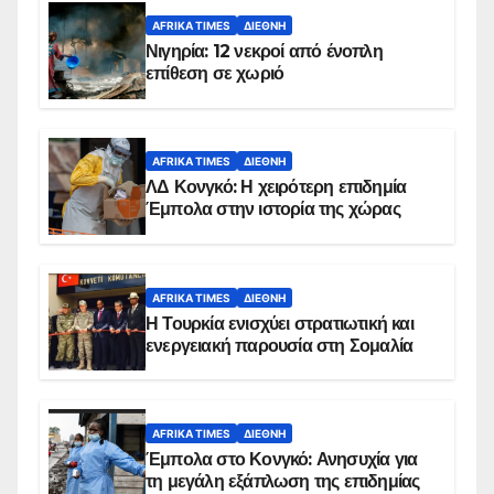
AFRIKA TIMES
ΔΙΕΘΝΉ
Νιγηρία: 12 νεκροί από ένοπλη
επίθεση σε χωριό
AFRIKA TIMES
ΔΙΕΘΝΉ
ΛΔ Κονγκό: Η χειρότερη επιδημία
Έμπολα στην ιστορία της χώρας
AFRIKA TIMES
ΔΙΕΘΝΉ
Η Τουρκία ενισχύει στρατιωτική και
ενεργειακή παρουσία στη Σομαλία
AFRIKA TIMES
ΔΙΕΘΝΉ
Έμπολα στο Κονγκό: Ανησυχία για
τη μεγάλη εξάπλωση της επιδημίας