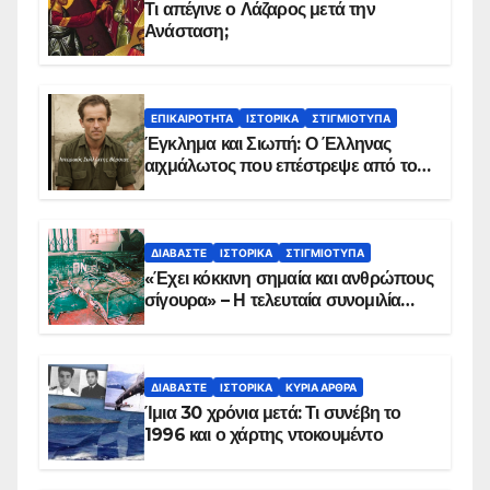
Τι απέγινε ο Λάζαρος μετά την
Ανάσταση;
ΕΠΙΚΑΙΡΌΤΗΤΑ
ΙΣΤΟΡΙΚΆ
ΣΤΙΓΜΙΌΤΥΠΑ
Έγκλημα και Σιωπή: Ο Έλληνας
αιχμάλωτος που επέστρεψε από το
Παραπέτασμα
ΔΙΑΒΆΣΤΕ
ΙΣΤΟΡΙΚΆ
ΣΤΙΓΜΙΌΤΥΠΑ
«Έχει κόκκινη σημαία και ανθρώπους
σίγουρα» – Η τελευταία συνομιλία
των ηρώων στα Ίμια, πριν τη
συντριβή του ελικοπτέρου
ΔΙΑΒΆΣΤΕ
ΙΣΤΟΡΙΚΆ
ΚΥΡΙΑ ΑΡΘΡΑ
Ίμια 30 χρόνια μετά: Τι συνέβη το
1996 και ο χάρτης ντοκουμέντο