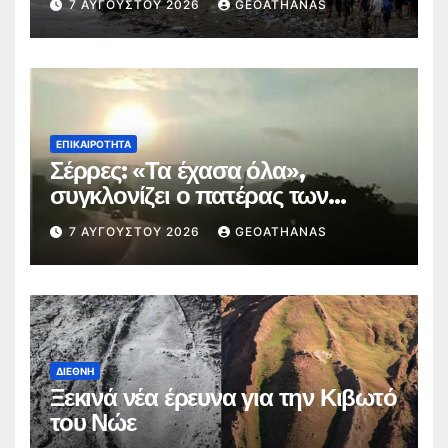
7 ΑΥΓΟΎΣΤΟΥ 2026
GEOATHANAS
ΕΠΙΚΑΙΡΌΤΗΤΑ
Σέρρες: «Τα έχασα όλα»,
συγκλονίζει ο πατέρας των
θυμάτων
7 ΑΥΓΟΎΣΤΟΥ 2026
GEOATHANAS
ΔΙΕΘΝΉ
Ξεκινά νέα έρευνα για την Κιβωτό
του Νώε