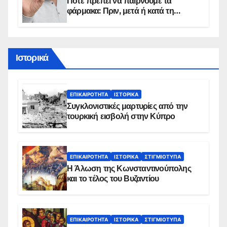
Πότε πρέπει να παίρνουμε τα
φάρμακα: Πριν, μετά ή κατά τη
διάρκεια του φαγητού;
Ιστορικά
ΕΠΙΚΑΙΡΌΤΗΤΑ
ΙΣΤΟΡΙΚΆ
Συγκλονιστικές μαρτυρίες από την
τουρκική εισβολή στην Κύπρο
ΕΠΙΚΑΙΡΌΤΗΤΑ
ΙΣΤΟΡΙΚΆ
ΣΤΙΓΜΙΌΤΥΠΑ
Η Άλωση της Κωνσταντινούπολης
και το τέλος του Βυζαντίου
ΕΠΙΚΑΙΡΌΤΗΤΑ
ΙΣΤΟΡΙΚΆ
ΣΤΙΓΜΙΌΤΥΠΑ