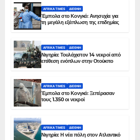
AFRIKA TIMES
ΔΙΕΘΝΉ
Έμπολα στο Κονγκό: Ανησυχία για
τη μεγάλη εξάπλωση της επιδημίας
AFRIKA TIMES
ΔΙΕΘΝΉ
Νιγηρία: Τουλάχιστον 14 νεκροί από
επίθεση ενόπλων στην Οτούκπο
AFRIKA TIMES
ΔΙΕΘΝΉ
Έμπολα στο Κονγκό: Ξεπέρασαν
τους 1.350 οι νεκροί
AFRIKA TIMES
ΔΙΕΘΝΉ
Νιγηρία: Η νέα πόλη στον Ατλαντικό