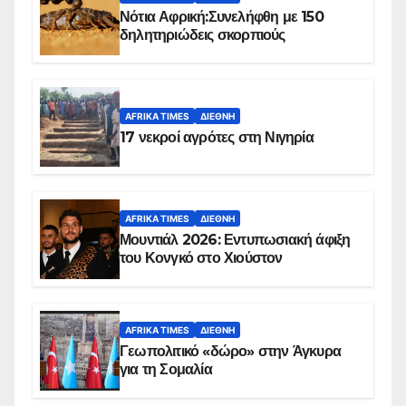
Νότια Αφρική:Συνελήφθη με 150
δηλητηριώδεις σκορπιούς
AFRIKA TIMES
ΔΙΕΘΝΉ
17 νεκροί αγρότες στη Νιγηρία
AFRIKA TIMES
ΔΙΕΘΝΉ
Μουντιάλ 2026: Εντυπωσιακή άφιξη
του Κονγκό στο Χιούστον
AFRIKA TIMES
ΔΙΕΘΝΉ
Γεωπολιτικό «δώρο» στην Άγκυρα
για τη Σομαλία