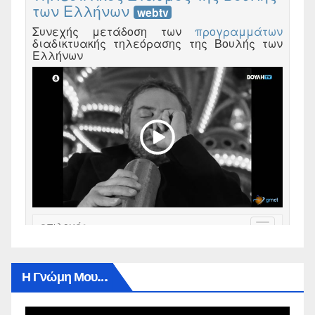
Η Γνώμη Μου…