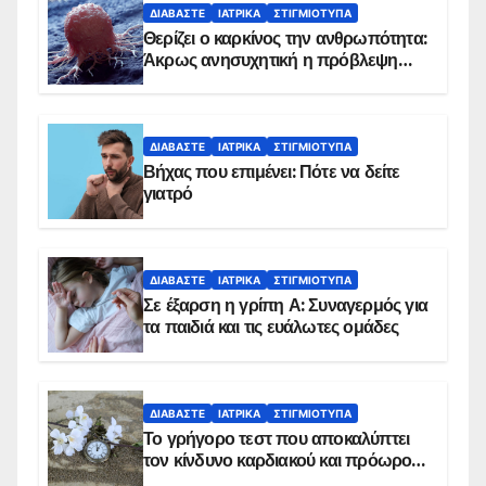
ΔΙΑΒΆΣΤΕ
ΙΑΤΡΙΚΆ
ΣΤΙΓΜΙΌΤΥΠΑ
Θερίζει ο καρκίνος την ανθρωπότητα:
Άκρως ανησυχητική η πρόβλεψη…
ΔΙΑΒΆΣΤΕ
ΙΑΤΡΙΚΆ
ΣΤΙΓΜΙΌΤΥΠΑ
Βήχας που επιμένει: Πότε να δείτε
γιατρό
ΔΙΑΒΆΣΤΕ
ΙΑΤΡΙΚΆ
ΣΤΙΓΜΙΌΤΥΠΑ
Σε έξαρση η γρίπη Α: Συναγερμός για
τα παιδιά και τις ευάλωτες ομάδες
ΔΙΑΒΆΣΤΕ
ΙΑΤΡΙΚΆ
ΣΤΙΓΜΙΌΤΥΠΑ
Το γρήγορο τεστ που αποκαλύπτει
τον κίνδυνο καρδιακού και πρόωρου
θανάτου