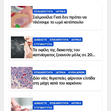
ΕΠΙΚΑΙΡΌΤΗΤΑ
ΙΑΤΡΙΚΆ
Σαλμονέλα: Γιατί δεν πρέπει να
πλένουμε το ωμό κοτόπουλο
ΔΙΑΒΆΣΤΕ
ΕΠΙΚΑΙΡΌΤΗΤΑ
ΙΑΤΡΙΚΆ
ΣΤΙΓΜΙΌΤΥΠΑ
Τα οφέλη της διακοπής του
καπνίσματος ξεκινούν μόλις σε 20
λεπτά
ΕΠΙΚΑΙΡΌΤΗΤΑ
ΙΑΤΡΙΚΆ
ΚΥΡΙΑ ΑΡΘΡΑ
Δύο νέες θεραπείες φέρνουν ελπίδα
στη μάχη κατά του καρκίνου
ΔΙΑΒΆΣΤΕ
ΕΠΙΚΑΙΡΌΤΗΤΑ
ΙΑΤΡΙΚΆ
ΣΤΙΓΜΙΌΤΥΠΑ