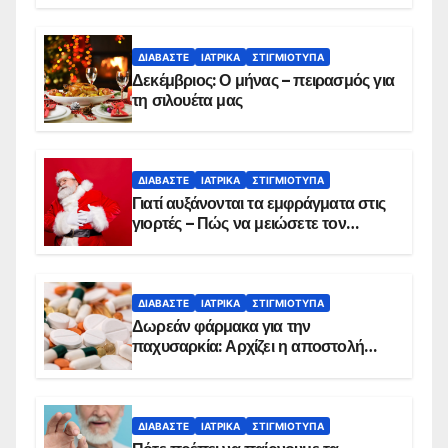
ΔΙΑΒΆΣΤΕ
ΙΑΤΡΙΚΆ
ΣΤΙΓΜΙΌΤΥΠΑ
Δεκέμβριος: Ο μήνας – πειρασμός για
τη σιλουέτα μας
ΔΙΑΒΆΣΤΕ
ΙΑΤΡΙΚΆ
ΣΤΙΓΜΙΌΤΥΠΑ
Γιατί αυξάνονται τα εμφράγματα στις
γιορτές – Πώς να μειώσετε τον
κίνδυνο, σύμφωνα με καρδιολόγο
ΔΙΑΒΆΣΤΕ
ΙΑΤΡΙΚΆ
ΣΤΙΓΜΙΌΤΥΠΑ
Δωρεάν φάρμακα για την
παχυσαρκία: Αρχίζει η αποστολή
sms για τους δικαιούχους – Οι
προϋποθέσεις ένταξης στο
πρόγραμμα
ΔΙΑΒΆΣΤΕ
ΙΑΤΡΙΚΆ
ΣΤΙΓΜΙΌΤΥΠΑ