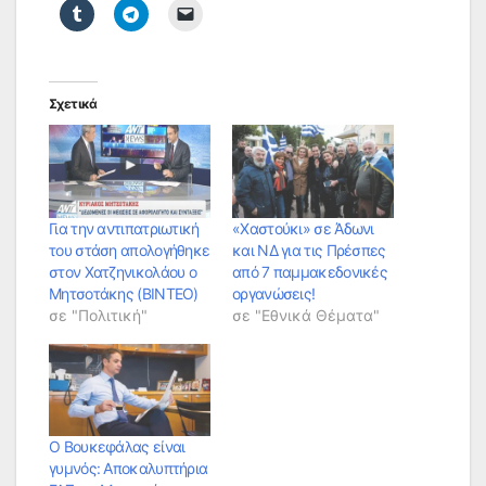
Σχετικά
Για την αντιπατριωτική
«Χαστούκι» σε Άδωνι
του στάση απολογήθηκε
και ΝΔ για τις Πρέσπες
στον Χατζηνικολάου ο
από 7 παμμακεδονικές
Μητσοτάκης (ΒΙΝΤΕΟ)
οργανώσεις!
σε "Πολιτική"
σε "Εθνικά Θέματα"
Ο Βουκεφάλας είναι
γυμνός: Αποκαλυπτήρια