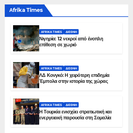
Αfrika Times
AFRIKA TIMES
ΔΙΕΘΝΉ
Νιγηρία: 12 νεκροί από ένοπλη
επίθεση σε χωριό
AFRIKA TIMES
ΔΙΕΘΝΉ
ΛΔ Κονγκό: Η χειρότερη επιδημία
Έμπολα στην ιστορία της χώρας
AFRIKA TIMES
ΔΙΕΘΝΉ
Η Τουρκία ενισχύει στρατιωτική και
ενεργειακή παρουσία στη Σομαλία