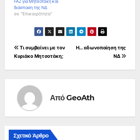
FAZ για Μητσοτάκη και
διάσπαση της ΝΔ
σε "Επικαιρότητα"
Πλοήγηση
Τι συμβαίνει με τον
Η… αδωνοποίηση της
Κυριάκο Μητσοτάκη;
ΝΔ
άρθρων
Από
GeoAth
Σχετικό Άρθρο