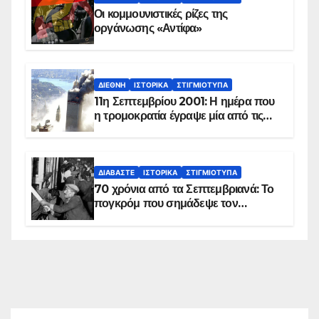
Οι κομμουνιστικές ρίζες της
οργάνωσης «Αντίφα»
ΔΙΕΘΝΉ
ΙΣΤΟΡΙΚΆ
ΣΤΙΓΜΙΌΤΥΠΑ
11η Σεπτεμβρίου 2001: Η ημέρα που
η τρομοκρατία έγραψε μία από τις
πιο μαύρες σελίδες στην ιστορία του
πλανήτη
ΔΙΑΒΆΣΤΕ
ΙΣΤΟΡΙΚΆ
ΣΤΙΓΜΙΌΤΥΠΑ
70 χρόνια από τα Σεπτεμβριανά: Το
πογκρόμ που σημάδεψε τον
ελληνισμό της Κωνσταντινούπολης