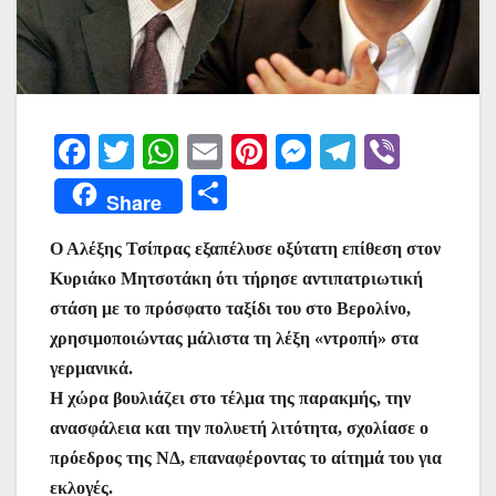
F
T
W
E
Pi
M
T
Vi
a
w
h
m
nt
e
el
b
Μ
Share
c
itt
at
ai
er
s
e
er
οι
e
er
s
l
e
s
gr
Ο Αλέξης Τσίπρας εξαπέλυσε οξύτατη επίθεση στον
ρ
Κυριάκο Μητσοτάκη ότι τήρησε αντιπατριωτική
b
A
st
e
a
α
στάση με το πρόσφατο ταξίδι του στο Βερολίνο,
o
p
n
m
σ
χρησιμοποιώντας μάλιστα τη λέξη «ντροπή» στα
o
p
g
τε
γερμανικά.
k
er
ίτ
Η χώρα βουλιάζει στο τέλμα της παρακμής, την
ανασφάλεια και την πολυετή λιτότητα, σχολίασε ο
ε
πρόεδρος της ΝΔ, επαναφέροντας το αίτημά του για
εκλογές.