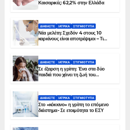
Καισαρικές: 62,2% στην Ελλάδα
ΔΙΑΒΆΣΤΕ
ΙΑΤΡΙΚΆ
ΣΤΙΓΜΙΌΤΥΠΑ
Νέα μελέτη: Σχεδόν 4 στους 10
καρκίνους είναι αποτρέψιμοι – Τι
δείχνουν τα στοιχεία
ΔΙΑΒΆΣΤΕ
ΙΑΤΡΙΚΆ
ΣΤΙΓΜΙΌΤΥΠΑ
Σε έξαρση η γρίπη: Ένα στα δύο
παιδιά που χάνει τη ζωή του
αντιμετωπίζει υποκείμενο νόσημα –
Εμβολιασμό συνιστούν οι ειδικοί
ΔΙΑΒΆΣΤΕ
ΙΑΤΡΙΚΆ
ΣΤΙΓΜΙΌΤΥΠΑ
Στο «κόκκινο» η γρίπη το επόμενο
διάστημα- Σε ετοιμότητα το ΕΣΥ