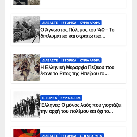
ΔΙΑΒΆΣΤΕ
ΙΣΤΟΡΙΚΆ
ΚΥΡΙΑ ΑΡΘΡΑ
Ο Άγνωστος Πόλεμος του ’40 – Το
διπλωματικό και στρατιωτικό
παρασκήνιο
ΔΙΑΒΆΣΤΕ
ΙΣΤΟΡΙΚΆ
ΚΥΡΙΑ ΑΡΘΡΑ
Η Ελληνική Μεραρχία Πεζικού που
έκανε το Επος της Ηπείρου το
χειμώνα του 1940
ΙΣΤΟΡΙΚΆ
ΚΥΡΙΑ ΑΡΘΡΑ
Έλληνες: Ο μόνος λαός που γιορτάζει
την αρχή του πολέμου και όχι το
τέλος του
ΔΙΑΒΆΣΤΕ
ΙΣΤΟΡΙΚΆ
ΣΤΙΓΜΙΌΤΥΠΑ