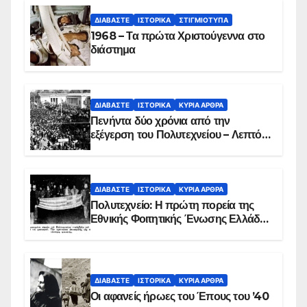
ΔΙΑΒΆΣΤΕ
ΙΣΤΟΡΙΚΆ
ΣΤΙΓΜΙΌΤΥΠΑ
1968 – Τα πρώτα Χριστούγεννα στο
διάστημα
ΔΙΑΒΆΣΤΕ
ΙΣΤΟΡΙΚΆ
ΚΥΡΙΑ ΑΡΘΡΑ
Πενήντα δύο χρόνια από την
εξέγερση του Πολυτεχνείου – Λεπτό
προς λεπτό η εισβολή – ΦΩΤΟ και
ΒΙΝΤΕΟ
ΔΙΑΒΆΣΤΕ
ΙΣΤΟΡΙΚΆ
ΚΥΡΙΑ ΑΡΘΡΑ
Πολυτεχνείο: Η πρώτη πορεία της
Εθνικής Φοιτητικής Ένωσης Ελλάδος
στις 17 Νοεμβρίου 1975 με την
αιματοβαμμένη σημαία
ΔΙΑΒΆΣΤΕ
ΙΣΤΟΡΙΚΆ
ΚΥΡΙΑ ΑΡΘΡΑ
Οι αφανείς ήρωες του Έπους του ’40