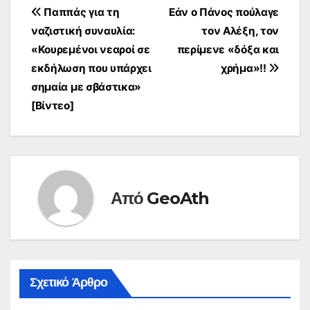
Πλοήγηση
Παππάς για τη
Εάν ο Πάνος πούλαγε
ναζιστική συναυλία:
τον Αλέξη, τον
άρθρων
«Κουρεμένοι νεαροί σε
περίμενε «δόξα και
εκδήλωση που υπάρχει
χρήμα»!!
σημαία με σβάστικα»
[Βίντεο]
Από
GeoAth
Σχετικό Άρθρο