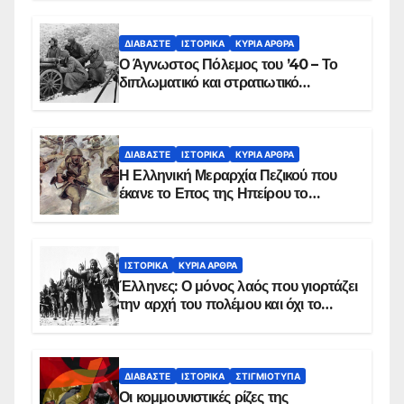
ΔΙΑΒΆΣΤΕ
ΙΣΤΟΡΙΚΆ
ΚΥΡΙΑ ΑΡΘΡΑ
Ο Άγνωστος Πόλεμος του ’40 – Το
διπλωματικό και στρατιωτικό
παρασκήνιο
ΔΙΑΒΆΣΤΕ
ΙΣΤΟΡΙΚΆ
ΚΥΡΙΑ ΑΡΘΡΑ
Η Ελληνική Μεραρχία Πεζικού που
έκανε το Επος της Ηπείρου το
χειμώνα του 1940
ΙΣΤΟΡΙΚΆ
ΚΥΡΙΑ ΑΡΘΡΑ
Έλληνες: Ο μόνος λαός που γιορτάζει
την αρχή του πολέμου και όχι το
τέλος του
ΔΙΑΒΆΣΤΕ
ΙΣΤΟΡΙΚΆ
ΣΤΙΓΜΙΌΤΥΠΑ
Οι κομμουνιστικές ρίζες της