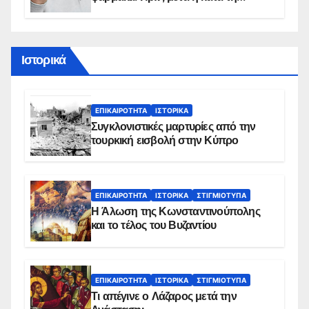
διάρκεια του φαγητού;
Ιστορικά
ΕΠΙΚΑΙΡΌΤΗΤΑ
ΙΣΤΟΡΙΚΆ
Συγκλονιστικές μαρτυρίες από την
τουρκική εισβολή στην Κύπρο
ΕΠΙΚΑΙΡΌΤΗΤΑ
ΙΣΤΟΡΙΚΆ
ΣΤΙΓΜΙΌΤΥΠΑ
Η Άλωση της Κωνσταντινούπολης
και το τέλος του Βυζαντίου
ΕΠΙΚΑΙΡΌΤΗΤΑ
ΙΣΤΟΡΙΚΆ
ΣΤΙΓΜΙΌΤΥΠΑ
Τι απέγινε ο Λάζαρος μετά την