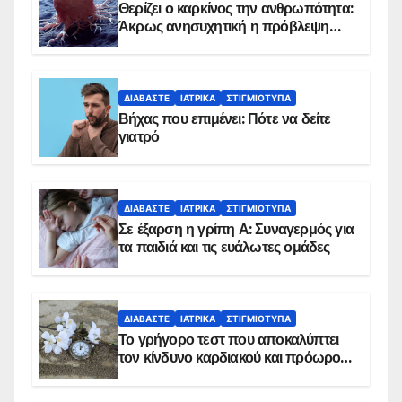
Θερίζει ο καρκίνος την ανθρωπότητα:
Άκρως ανησυχητική η πρόβλεψη…
ΔΙΑΒΆΣΤΕ
ΙΑΤΡΙΚΆ
ΣΤΙΓΜΙΌΤΥΠΑ
Βήχας που επιμένει: Πότε να δείτε
γιατρό
ΔΙΑΒΆΣΤΕ
ΙΑΤΡΙΚΆ
ΣΤΙΓΜΙΌΤΥΠΑ
Σε έξαρση η γρίπη Α: Συναγερμός για
τα παιδιά και τις ευάλωτες ομάδες
ΔΙΑΒΆΣΤΕ
ΙΑΤΡΙΚΆ
ΣΤΙΓΜΙΌΤΥΠΑ
Το γρήγορο τεστ που αποκαλύπτει
τον κίνδυνο καρδιακού και πρόωρου
θανάτου