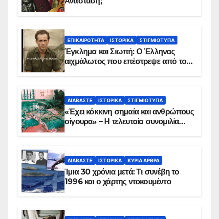
Ανάσταση;
ΕΠΙΚΑΙΡΌΤΗΤΑ
ΙΣΤΟΡΙΚΆ
ΣΤΙΓΜΙΌΤΥΠΑ
Έγκλημα και Σιωπή: Ο Έλληνας
αιχμάλωτος που επέστρεψε από το
Παραπέτασμα
ΔΙΑΒΆΣΤΕ
ΙΣΤΟΡΙΚΆ
ΣΤΙΓΜΙΌΤΥΠΑ
«Έχει κόκκινη σημαία και ανθρώπους
σίγουρα» – Η τελευταία συνομιλία
των ηρώων στα Ίμια, πριν τη
συντριβή του ελικοπτέρου
ΔΙΑΒΆΣΤΕ
ΙΣΤΟΡΙΚΆ
ΚΥΡΙΑ ΑΡΘΡΑ
Ίμια 30 χρόνια μετά: Τι συνέβη το
1996 και ο χάρτης ντοκουμέντο