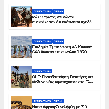
AFRIKA TIMES
ΔΙΕΘΝΉ
Μάλι: Στρατός και Ρώσοι
ανακοίνωσαν ότι σκότωσαν σχεδόν
100 τζιχαντιστές
AFRIKA TIMES
ΔΙΕΘΝΉ
Επιδημία Έμπολα στη ΛΔ Κονγκό:
648 θάνατοι επί συνόλου 1.830
επιβεβαιωμένων κρουσμάτων
AFRIKA TIMES
ΟΗΕ: Προειδοποίηση Γκουτέρες για
κίνδυνο νέας αιματοχυσίας στο Ελ
Ομπέιντ του Σουδάν
AFRIKA TIMES
ΔΙΕΘΝΉ
Νότια Αφρική:Συνελήφθη με 150