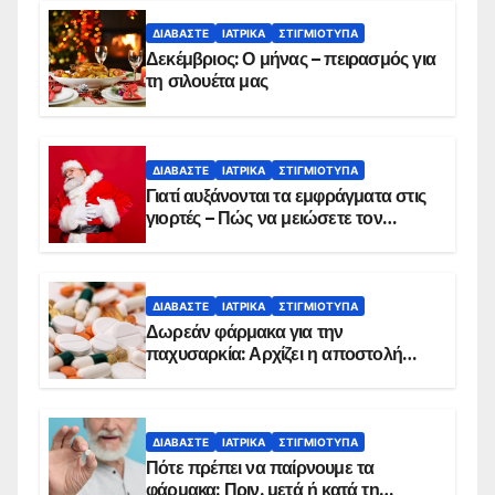
ΔΙΑΒΆΣΤΕ
ΙΑΤΡΙΚΆ
ΣΤΙΓΜΙΌΤΥΠΑ
Δεκέμβριος: Ο μήνας – πειρασμός για
τη σιλουέτα μας
ΔΙΑΒΆΣΤΕ
ΙΑΤΡΙΚΆ
ΣΤΙΓΜΙΌΤΥΠΑ
Γιατί αυξάνονται τα εμφράγματα στις
γιορτές – Πώς να μειώσετε τον
κίνδυνο, σύμφωνα με καρδιολόγο
ΔΙΑΒΆΣΤΕ
ΙΑΤΡΙΚΆ
ΣΤΙΓΜΙΌΤΥΠΑ
Δωρεάν φάρμακα για την
παχυσαρκία: Αρχίζει η αποστολή
sms για τους δικαιούχους – Οι
προϋποθέσεις ένταξης στο
πρόγραμμα
ΔΙΑΒΆΣΤΕ
ΙΑΤΡΙΚΆ
ΣΤΙΓΜΙΌΤΥΠΑ
Πότε πρέπει να παίρνουμε τα
φάρμακα: Πριν, μετά ή κατά τη