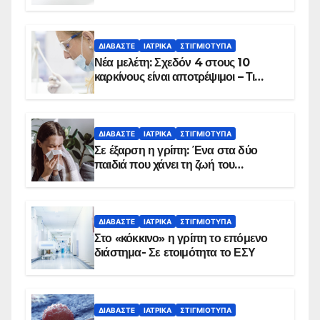
ΔΙΑΒΆΣΤΕ
ΙΑΤΡΙΚΆ
ΣΤΙΓΜΙΌΤΥΠΑ
Νέα μελέτη: Σχεδόν 4 στους 10
καρκίνους είναι αποτρέψιμοι – Τι
δείχνουν τα στοιχεία
ΔΙΑΒΆΣΤΕ
ΙΑΤΡΙΚΆ
ΣΤΙΓΜΙΌΤΥΠΑ
Σε έξαρση η γρίπη: Ένα στα δύο
παιδιά που χάνει τη ζωή του
αντιμετωπίζει υποκείμενο νόσημα –
Εμβολιασμό συνιστούν οι ειδικοί
ΔΙΑΒΆΣΤΕ
ΙΑΤΡΙΚΆ
ΣΤΙΓΜΙΌΤΥΠΑ
Στο «κόκκινο» η γρίπη το επόμενο
διάστημα- Σε ετοιμότητα το ΕΣΥ
ΔΙΑΒΆΣΤΕ
ΙΑΤΡΙΚΆ
ΣΤΙΓΜΙΌΤΥΠΑ