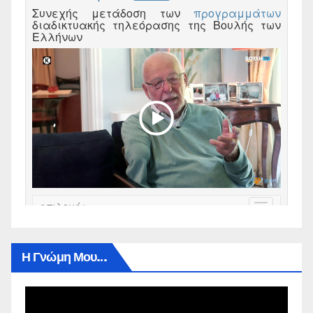
Η Γνώμη Μου…