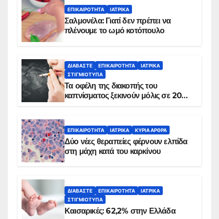
ΕΠΙΚΑΙΡΌΤΗΤΑ
ΙΑΤΡΙΚΆ
Σαλμονέλα: Γιατί δεν πρέπει να
πλένουμε το ωμό κοτόπουλο
ΔΙΑΒΆΣΤΕ
ΕΠΙΚΑΙΡΌΤΗΤΑ
ΙΑΤΡΙΚΆ
ΣΤΙΓΜΙΌΤΥΠΑ
Τα οφέλη της διακοπής του
καπνίσματος ξεκινούν μόλις σε 20
λεπτά
ΕΠΙΚΑΙΡΌΤΗΤΑ
ΙΑΤΡΙΚΆ
ΚΥΡΙΑ ΑΡΘΡΑ
Δύο νέες θεραπείες φέρνουν ελπίδα
στη μάχη κατά του καρκίνου
ΔΙΑΒΆΣΤΕ
ΕΠΙΚΑΙΡΌΤΗΤΑ
ΙΑΤΡΙΚΆ
ΣΤΙΓΜΙΌΤΥΠΑ
Καισαρικές: 62,2% στην Ελλάδα