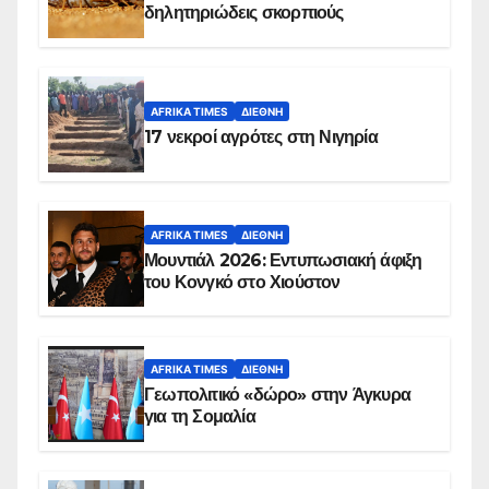
δηλητηριώδεις σκορπιούς
AFRIKA TIMES
ΔΙΕΘΝΉ
17 νεκροί αγρότες στη Νιγηρία
AFRIKA TIMES
ΔΙΕΘΝΉ
Μουντιάλ 2026: Εντυπωσιακή άφιξη
του Κονγκό στο Χιούστον
AFRIKA TIMES
ΔΙΕΘΝΉ
Γεωπολιτικό «δώρο» στην Άγκυρα
για τη Σομαλία