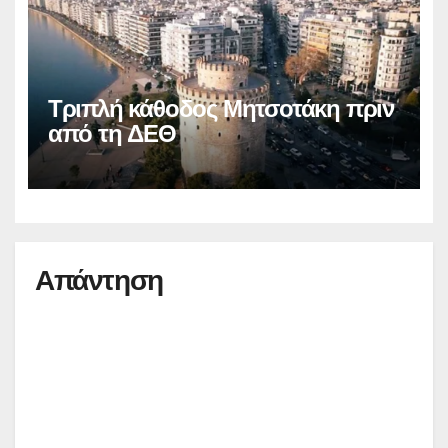
Τριπλή κάθοδος Μητσοτάκη πριν
από τη ΔΕΘ
Απάντηση