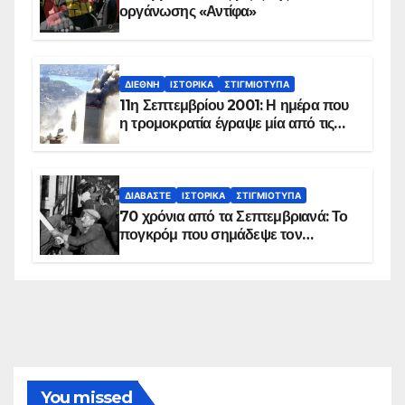
οργάνωσης «Αντίφα»
ΔΙΕΘΝΉ
ΙΣΤΟΡΙΚΆ
ΣΤΙΓΜΙΌΤΥΠΑ
11η Σεπτεμβρίου 2001: Η ημέρα που
η τρομοκρατία έγραψε μία από τις
πιο μαύρες σελίδες στην ιστορία του
πλανήτη
ΔΙΑΒΆΣΤΕ
ΙΣΤΟΡΙΚΆ
ΣΤΙΓΜΙΌΤΥΠΑ
70 χρόνια από τα Σεπτεμβριανά: Το
πογκρόμ που σημάδεψε τον
ελληνισμό της Κωνσταντινούπολης
You missed