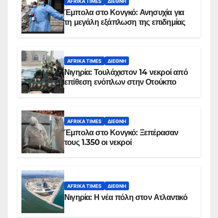
AFRIKA TIMES
ΔΙΕΘΝΉ
Έμπολα στο Κονγκό: Ανησυχία για
τη μεγάλη εξάπλωση της επιδημίας
AFRIKA TIMES
ΔΙΕΘΝΉ
Νιγηρία: Τουλάχιστον 14 νεκροί από
επίθεση ενόπλων στην Οτούκπο
AFRIKA TIMES
ΔΙΕΘΝΉ
Έμπολα στο Κονγκό: Ξεπέρασαν
τους 1.350 οι νεκροί
AFRIKA TIMES
ΔΙΕΘΝΉ
Νιγηρία: Η νέα πόλη στον Ατλαντικό