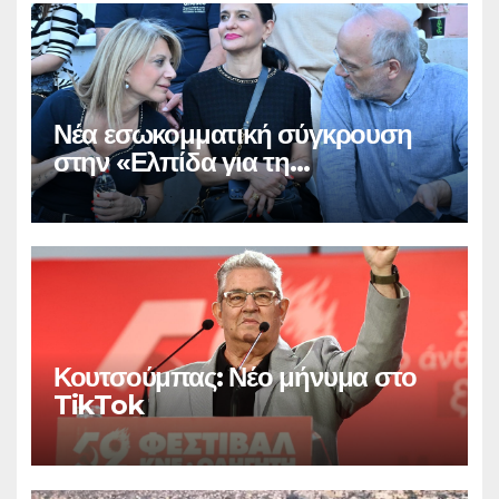
Νέα εσωκομματική σύγκρουση
στην «Ελπίδα για τη
Δημοκρατία»
Κουτσούμπας: Νέο μήνυμα στο
TikTok