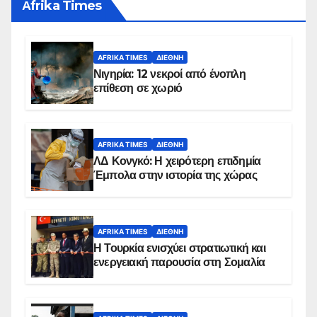
Αfrika Times
AFRIKA TIMES
ΔΙΕΘΝΉ
Νιγηρία: 12 νεκροί από ένοπλη
επίθεση σε χωριό
AFRIKA TIMES
ΔΙΕΘΝΉ
ΛΔ Κονγκό: Η χειρότερη επιδημία
Έμπολα στην ιστορία της χώρας
AFRIKA TIMES
ΔΙΕΘΝΉ
Η Τουρκία ενισχύει στρατιωτική και
ενεργειακή παρουσία στη Σομαλία