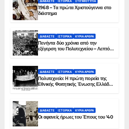
ΔΙΑΒΆΣΤΕ
ΙΣΤΟΡΙΚΆ
ΣΤΙΓΜΙΌΤΥΠΑ
1968 – Τα πρώτα Χριστούγεννα στο
διάστημα
ΔΙΑΒΆΣΤΕ
ΙΣΤΟΡΙΚΆ
ΚΥΡΙΑ ΑΡΘΡΑ
Πενήντα δύο χρόνια από την
εξέγερση του Πολυτεχνείου – Λεπτό
προς λεπτό η εισβολή – ΦΩΤΟ και
ΒΙΝΤΕΟ
ΔΙΑΒΆΣΤΕ
ΙΣΤΟΡΙΚΆ
ΚΥΡΙΑ ΑΡΘΡΑ
Πολυτεχνείο: Η πρώτη πορεία της
Εθνικής Φοιτητικής Ένωσης Ελλάδος
στις 17 Νοεμβρίου 1975 με την
αιματοβαμμένη σημαία
ΔΙΑΒΆΣΤΕ
ΙΣΤΟΡΙΚΆ
ΚΥΡΙΑ ΑΡΘΡΑ
Οι αφανείς ήρωες του Έπους του ’40