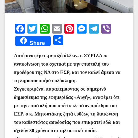
F
T
W
E
Pi
M
T
Vi
a
w
h
m
nt
e
el
b
Μ
Share
c
itt
at
ai
er
s
e
er
οι
e
er
s
l
e
s
gr
Αυτό αναφέρει -μεταξύ άλλων- ο ΣΥΡΙΖΑ σε
ρ
ανακοίνωση του σχετικά με την επιστολή του
b
A
st
e
a
α
προέδρου της ΝΔ στο ΕΣΡ, και τον καλεί άμεσα να
o
p
n
m
σ
τη δημοσιοποιήσει ολόκληρη.
o
p
g
τε
Συγκεκριμένα, παραπέμποντας σε σημερινό
k
er
ίτ
δημοσίευμα της εφημερίδας «Αυγή», αναφέρει ότι
με την επιστολή που απέστειλε στον πρόεδρο του
ε
ΕΣΡ, ο κ. Μητσοτάκης ζητά ευθέως τη διαιώνιση
του καθεστώτος ασυδοσίας που επικρατεί εδώ και
σχεδόν 30 χρόνια στο τηλεοπτικό τοπίο.