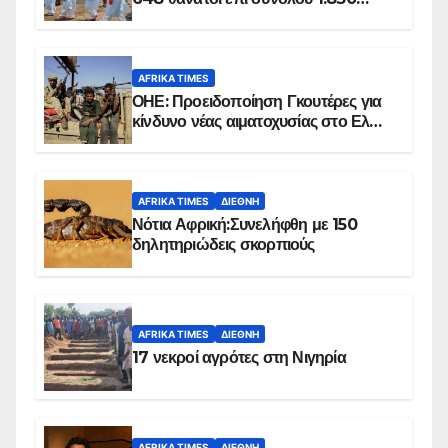
επιβεβαιωμένων κρουσμάτων
AFRIKA TIMES
ΟΗΕ: Προειδοποίηση Γκουτέρες για
κίνδυνο νέας αιματοχυσίας στο Ελ
Ομπέιντ του Σουδάν
AFRIKA TIMES
ΔΙΕΘΝΉ
Νότια Αφρική:Συνελήφθη με 150
δηλητηριώδεις σκορπιούς
AFRIKA TIMES
ΔΙΕΘΝΉ
17 νεκροί αγρότες στη Νιγηρία
AFRIKA TIMES
ΔΙΕΘΝΉ