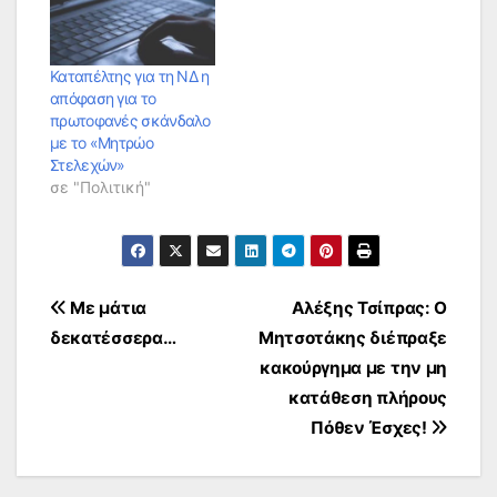
Καταπέλτης για τη ΝΔ η
απόφαση για το
πρωτοφανές σκάνδαλο
με το «Μητρώο
Στελεχών»
σε "Πολιτική"
Πλοήγηση
Με μάτια
Αλέξης Τσίπρας: Ο
δεκατέσσερα…
Μητσοτάκης διέπραξε
άρθρων
κακούργημα με την μη
κατάθεση πλήρους
Πόθεν Έσχες!