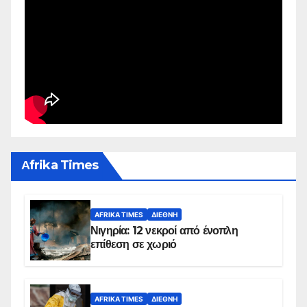
Αfrika Times
AFRIKA TIMES
ΔΙΕΘΝΉ
Νιγηρία: 12 νεκροί από ένοπλη
επίθεση σε χωριό
AFRIKA TIMES
ΔΙΕΘΝΉ