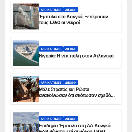
AFRIKA TIMES
ΔΙΕΘΝΉ
Έμπολα στο Κονγκό: Ξεπέρασαν
τους 1.350 οι νεκροί
AFRIKA TIMES
ΔΙΕΘΝΉ
Νιγηρία: Η νέα πόλη στον Ατλαντικό
AFRIKA TIMES
ΔΙΕΘΝΉ
Μάλι: Στρατός και Ρώσοι
ανακοίνωσαν ότι σκότωσαν σχεδόν
100 τζιχαντιστές
AFRIKA TIMES
ΔΙΕΘΝΉ
Επιδημία Έμπολα στη ΛΔ Κονγκό:
648 θάνατοι επί συνόλου 1.830