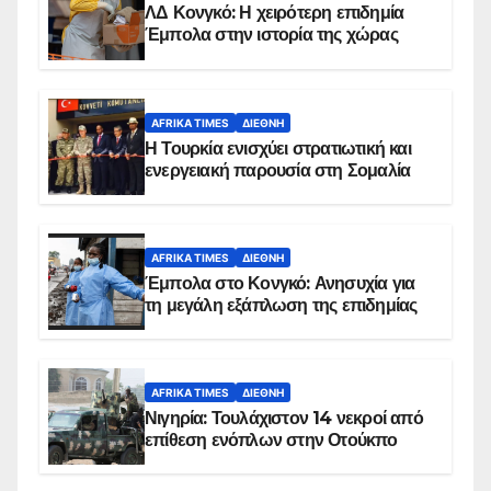
ΛΔ Κονγκό: Η χειρότερη επιδημία
Έμπολα στην ιστορία της χώρας
AFRIKA TIMES
ΔΙΕΘΝΉ
Η Τουρκία ενισχύει στρατιωτική και
ενεργειακή παρουσία στη Σομαλία
AFRIKA TIMES
ΔΙΕΘΝΉ
Έμπολα στο Κονγκό: Ανησυχία για
τη μεγάλη εξάπλωση της επιδημίας
AFRIKA TIMES
ΔΙΕΘΝΉ
Νιγηρία: Τουλάχιστον 14 νεκροί από
επίθεση ενόπλων στην Οτούκπο