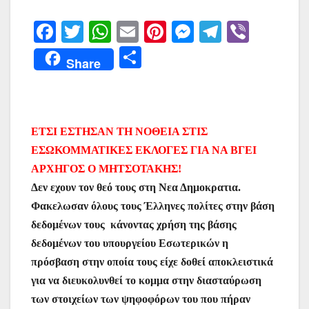
F
T
W
E
Pi
M
T
Vi
a
w
h
m
nt
e
el
b
Μ
Share
c
itt
at
ai
er
s
e
er
οι
e
er
s
l
e
s
gr
ρ
b
A
st
e
a
α
ΕΤΣΙ ΕΣΤΗΣΑΝ ΤΗ ΝΟΘΕΙΑ ΣΤΙΣ
o
p
n
m
σ
ΕΣΩΚΟΜΜΑΤΙΚΕΣ ΕΚΛΟΓΕΣ ΓΙΑ ΝΑ ΒΓΕΙ
o
p
g
τε
ΑΡΧΗΓΟΣ Ο ΜΗΤΣΟΤΑΚΗΣ!
k
er
ίτ
Δεν εχουν τον θεό τους στη Νεα Δημοκρατια.
ε
Φακελωσαν όλους τους Έλληνες πολίτες στην βάση
δεδομένων τους κάνοντας χρήση της βάσης
δεδομένων του υπουργείου Εσωτερικών η
πρόσβαση στην οποία τους είχε δοθεί αποκλειστικά
για να διευκολυνθεί το κομμα στην διασταύρωση
των στοιχείων των ψηφοφόρων του που πήραν