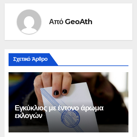
Από
GeoAth
Σχετικό Άρθρο
Εγκύκλιος με έντονο άρωμα
εκλογών