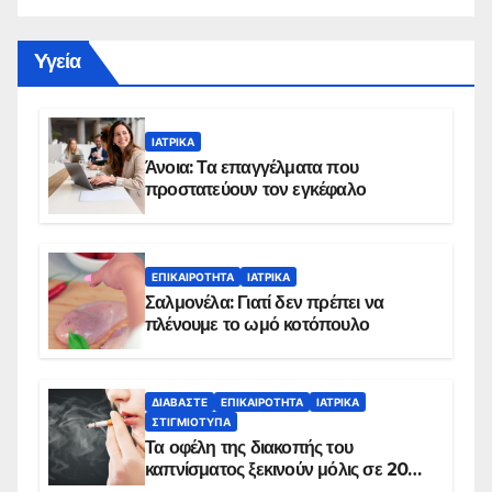
Yγεία
ΙΑΤΡΙΚΆ
Άνοια: Τα επαγγέλματα που
προστατεύουν τον εγκέφαλο
ΕΠΙΚΑΙΡΌΤΗΤΑ
ΙΑΤΡΙΚΆ
Σαλμονέλα: Γιατί δεν πρέπει να
πλένουμε το ωμό κοτόπουλο
ΔΙΑΒΆΣΤΕ
ΕΠΙΚΑΙΡΌΤΗΤΑ
ΙΑΤΡΙΚΆ
ΣΤΙΓΜΙΌΤΥΠΑ
Τα οφέλη της διακοπής του
καπνίσματος ξεκινούν μόλις σε 20
λεπτά