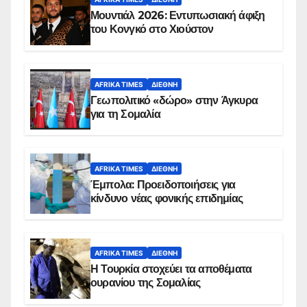
Μουντιάλ 2026: Εντυπωσιακή άφιξη
του Κονγκό στο Χιούστον
AFRIKA TIMES
ΔΙΕΘΝΉ
Γεωπολιτικό «δώρο» στην Άγκυρα
για τη Σομαλία
AFRIKA TIMES
ΔΙΕΘΝΉ
Έμπολα: Προειδοποιήσεις για
κίνδυνο νέας φονικής επιδημίας
AFRIKA TIMES
ΔΙΕΘΝΉ
Η Τουρκία στοχεύει τα αποθέματα
ουρανίου της Σομαλίας