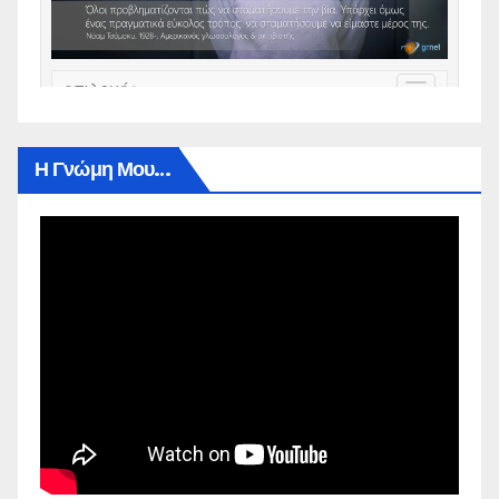
Η Γνώμη Μου…