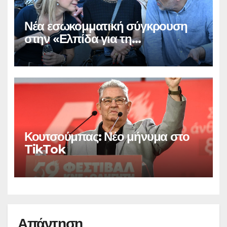
Νέα εσωκομματική σύγκρουση
στην «Ελπίδα για τη
Δημοκρατία»
Κουτσούμπας: Νέο μήνυμα στο
TikTok
Απάντηση