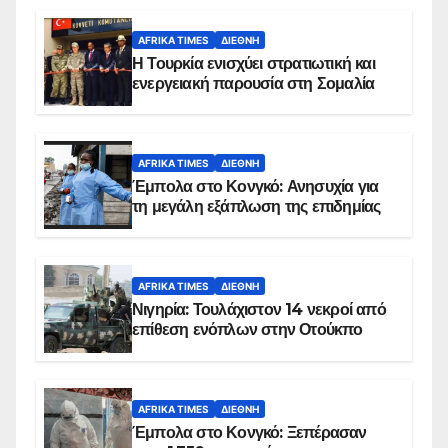
AFRIKA TIMES
ΔΙΕΘΝΉ
Η Τουρκία ενισχύει στρατιωτική και
ενεργειακή παρουσία στη Σομαλία
AFRIKA TIMES
ΔΙΕΘΝΉ
Έμπολα στο Κονγκό: Ανησυχία για
τη μεγάλη εξάπλωση της επιδημίας
AFRIKA TIMES
ΔΙΕΘΝΉ
Νιγηρία: Τουλάχιστον 14 νεκροί από
επίθεση ενόπλων στην Οτούκπο
AFRIKA TIMES
ΔΙΕΘΝΉ
Έμπολα στο Κονγκό: Ξεπέρασαν