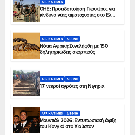
AFRIKA TIMES
ΟΗΕ: Προειδοποίηση Γκουτέρες για
κίνδυνο νέας αιματοχυσίας στο Ελ
Ομπέιντ του Σουδάν
AFRIKA TIMES
ΔΙΕΘΝΉ
Νότια Αφρική:Συνελήφθη με 150
δηλητηριώδεις σκορπιούς
AFRIKA TIMES
ΔΙΕΘΝΉ
17 νεκροί αγρότες στη Νιγηρία
AFRIKA TIMES
ΔΙΕΘΝΉ
Μουντιάλ 2026: Εντυπωσιακή άφιξη
του Κονγκό στο Χιούστον