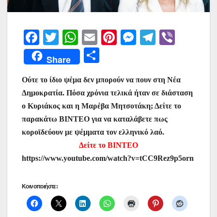
F
T
W
E
Pi
M
T
Vi
a
w
h
m
nt
e
el
b
Μ
Share
c
itt
at
ai
er
s
e
er
οι
e
er
s
l
e
s
gr
Ούτε το ίδιο ψέμα δεν μπορούν να πουν στη Νέα
ρ
Δημοκρατία. Πόσα χρόνια τελικά ήταν σε διάσταση
b
A
st
e
a
α
ο Κυριάκος και η Μαρέβα Μητσοτάκη; Δείτε το
o
p
n
m
σ
παρακάτω ΒΙΝΤΕΟ για να καταλάβετε πως
o
p
g
τε
κοροϊδεύουν με ψέμματα τον ελληνικό λαό.
k
er
ίτ
Δείτε το ΒΙΝΤΕΟ
https://www.youtube.com/watch?v=tCC9Rez9p5orn
ε
Κοινοποιήστε: