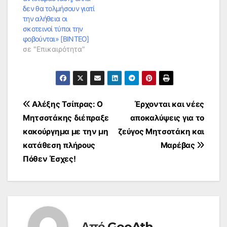
δεν θα τολμήσουν γιατί
την αλήθεια οι
σκοτεινοί τύποι την
φοβούνται» [ΒΙΝΤΕΟ]
σε "Επικαιρότητα"
Πλοήγηση
Αλέξης Τσίπρας: Ο
Έρχονται και νέες
Μητσοτάκης διέπραξε
αποκαλύψεις για το
άρθρων
κακούργημα με την μη
ζεύγος Μητσοτάκη και
κατάθεση πλήρους
Μαρέβας
Πόθεν Έσχες!
Από
GeoAth