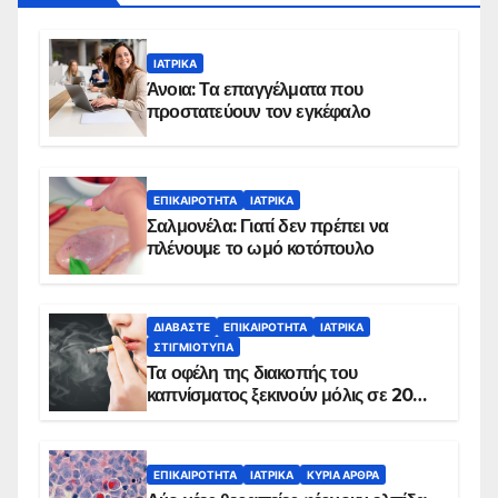
ΙΑΤΡΙΚΆ
Άνοια: Τα επαγγέλματα που
προστατεύουν τον εγκέφαλο
ΕΠΙΚΑΙΡΌΤΗΤΑ
ΙΑΤΡΙΚΆ
Σαλμονέλα: Γιατί δεν πρέπει να
πλένουμε το ωμό κοτόπουλο
ΔΙΑΒΆΣΤΕ
ΕΠΙΚΑΙΡΌΤΗΤΑ
ΙΑΤΡΙΚΆ
ΣΤΙΓΜΙΌΤΥΠΑ
Τα οφέλη της διακοπής του
καπνίσματος ξεκινούν μόλις σε 20
λεπτά
ΕΠΙΚΑΙΡΌΤΗΤΑ
ΙΑΤΡΙΚΆ
ΚΥΡΙΑ ΑΡΘΡΑ