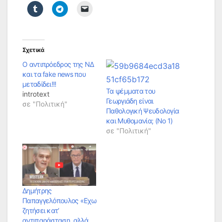
Σχετικά
Ο αντιπρόεδρος της ΝΔ
και τα fake news που
μεταδίδει!!!
Τα ψέμματα του
introtext
Γεωργιάδη είναι
σε "Πολιτική"
Παθολογική Ψευδολογία
και Μυθομανία; (Νο 1)
σε "Πολιτική"
Δημήτρης
Παπαγγελόπουλος «Εχω
ζητήσει κατ’
αντιπαράσταση, αλλά