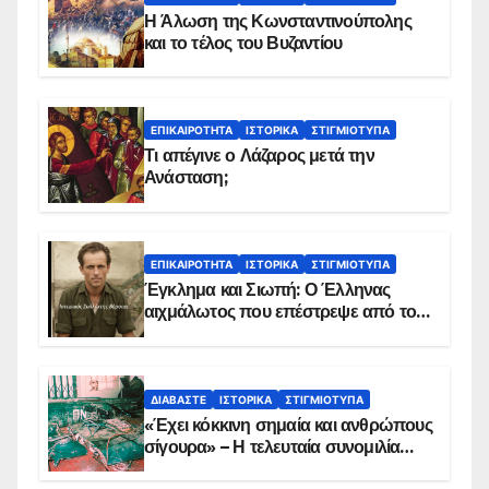
Η Άλωση της Κωνσταντινούπολης
και το τέλος του Βυζαντίου
ΕΠΙΚΑΙΡΌΤΗΤΑ
ΙΣΤΟΡΙΚΆ
ΣΤΙΓΜΙΌΤΥΠΑ
Τι απέγινε ο Λάζαρος μετά την
Ανάσταση;
ΕΠΙΚΑΙΡΌΤΗΤΑ
ΙΣΤΟΡΙΚΆ
ΣΤΙΓΜΙΌΤΥΠΑ
Έγκλημα και Σιωπή: Ο Έλληνας
αιχμάλωτος που επέστρεψε από το
Παραπέτασμα
ΔΙΑΒΆΣΤΕ
ΙΣΤΟΡΙΚΆ
ΣΤΙΓΜΙΌΤΥΠΑ
«Έχει κόκκινη σημαία και ανθρώπους
σίγουρα» – Η τελευταία συνομιλία
των ηρώων στα Ίμια, πριν τη