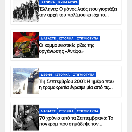
ΙΣΤΟΡΙΚΆ
ΚΥΡΙΑ ΑΡΘΡΑ
Έλληνες: Ο μόνος λαός που γιορτάζει
την αρχή του πολέμου και όχι το
τέλος του
ΔΙΑΒΆΣΤΕ
ΙΣΤΟΡΙΚΆ
ΣΤΙΓΜΙΌΤΥΠΑ
Οι κομμουνιστικές ρίζες της
οργάνωσης «Αντίφα»
ΔΙΕΘΝΉ
ΙΣΤΟΡΙΚΆ
ΣΤΙΓΜΙΌΤΥΠΑ
11η Σεπτεμβρίου 2001: Η ημέρα που
η τρομοκρατία έγραψε μία από τις
πιο μαύρες σελίδες στην ιστορία του
πλανήτη
ΔΙΑΒΆΣΤΕ
ΙΣΤΟΡΙΚΆ
ΣΤΙΓΜΙΌΤΥΠΑ
70 χρόνια από τα Σεπτεμβριανά: Το
πογκρόμ που σημάδεψε τον
ελληνισμό της Κωνσταντινούπολης