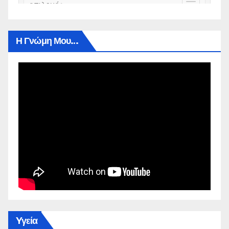
Η Γνώμη Μου…
Yγεία