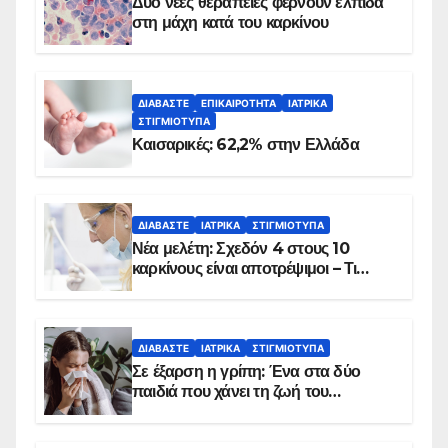
Δύο νέες θεραπείες φέρνουν ελπίδα
στη μάχη κατά του καρκίνου
ΔΙΑΒΆΣΤΕ
ΕΠΙΚΑΙΡΌΤΗΤΑ
ΙΑΤΡΙΚΆ
ΣΤΙΓΜΙΌΤΥΠΑ
Καισαρικές: 62,2% στην Ελλάδα
ΔΙΑΒΆΣΤΕ
ΙΑΤΡΙΚΆ
ΣΤΙΓΜΙΌΤΥΠΑ
Νέα μελέτη: Σχεδόν 4 στους 10
καρκίνους είναι αποτρέψιμοι – Τι
δείχνουν τα στοιχεία
ΔΙΑΒΆΣΤΕ
ΙΑΤΡΙΚΆ
ΣΤΙΓΜΙΌΤΥΠΑ
Σε έξαρση η γρίπη: Ένα στα δύο
παιδιά που χάνει τη ζωή του
αντιμετωπίζει υποκείμενο νόσημα –
Εμβολιασμό συνιστούν οι ειδικοί