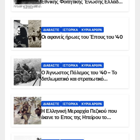
Εθνικής Φοιτητικής Ένωσης Ελλάδος
στις 17 Νοεμβρίου 1975 με την
αιματοβαμμένη σημαία
ΔΙΑΒΆΣΤΕ
ΙΣΤΟΡΙΚΆ
ΚΥΡΙΑ ΑΡΘΡΑ
Οι αφανείς ήρωες του Έπους του ’40
ΔΙΑΒΆΣΤΕ
ΙΣΤΟΡΙΚΆ
ΚΥΡΙΑ ΑΡΘΡΑ
Ο Άγνωστος Πόλεμος του ’40 – Το
διπλωματικό και στρατιωτικό
παρασκήνιο
ΔΙΑΒΆΣΤΕ
ΙΣΤΟΡΙΚΆ
ΚΥΡΙΑ ΑΡΘΡΑ
Η Ελληνική Μεραρχία Πεζικού που
έκανε το Επος της Ηπείρου το
χειμώνα του 1940