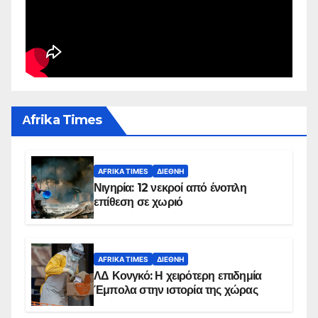
Αfrika Times
AFRIKA TIMES
ΔΙΕΘΝΉ
Νιγηρία: 12 νεκροί από ένοπλη
επίθεση σε χωριό
AFRIKA TIMES
ΔΙΕΘΝΉ
ΛΔ Κονγκό: Η χειρότερη επιδημία
Έμπολα στην ιστορία της χώρας