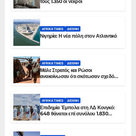
τους 1.350 οι νεκροί
AFRIKA TIMES
ΔΙΕΘΝΉ
Νιγηρία: Η νέα πόλη στον Ατλαντικό
AFRIKA TIMES
ΔΙΕΘΝΉ
Μάλι: Στρατός και Ρώσοι
ανακοίνωσαν ότι σκότωσαν σχεδόν
100 τζιχαντιστές
AFRIKA TIMES
ΔΙΕΘΝΉ
Επιδημία Έμπολα στη ΛΔ Κονγκό:
648 θάνατοι επί συνόλου 1.830
επιβεβαιωμένων κρουσμάτων