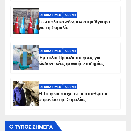
AFRIKA TIMES
ΔΙΕΘΝΉ
Γεωπολιτικό «δώρο» στην Άγκυρα
για τη Σομαλία
AFRIKA TIMES
ΔΙΕΘΝΉ
Έμπολα: Προειδοποιήσεις για
κίνδυνο νέας φονικής επιδημίας
AFRIKA TIMES
ΔΙΕΘΝΉ
Η Τουρκία στοχεύει τα αποθέματα
ουρανίου της Σομαλίας
O ΤΥΠΟΣ ΣΗΜΕΡΑ