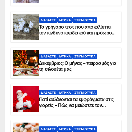
ΔΙΑΒΆΣΤΕ
ΙΑΤΡΙΚΆ
ΣΤΙΓΜΙΌΤΥΠΑ
Το γρήγορο τεστ που αποκαλύπτει
τον κίνδυνο καρδιακού και πρόωρου
θανάτου
ΔΙΑΒΆΣΤΕ
ΙΑΤΡΙΚΆ
ΣΤΙΓΜΙΌΤΥΠΑ
Δεκέμβριος: Ο μήνας – πειρασμός για
τη σιλουέτα μας
ΔΙΑΒΆΣΤΕ
ΙΑΤΡΙΚΆ
ΣΤΙΓΜΙΌΤΥΠΑ
Γιατί αυξάνονται τα εμφράγματα στις
γιορτές – Πώς να μειώσετε τον
κίνδυνο, σύμφωνα με καρδιολόγο
ΔΙΑΒΆΣΤΕ
ΙΑΤΡΙΚΆ
ΣΤΙΓΜΙΌΤΥΠΑ