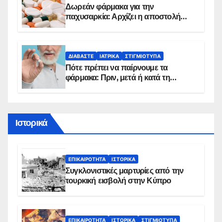
Δωρεάν φάρμακα για την
παχυσαρκία: Αρχίζει η αποστολή
sms για τους δικαιούχους – Οι
προϋποθέσεις ένταξης στο
πρόγραμμα
ΔΙΑΒΆΣΤΕ
ΙΑΤΡΙΚΆ
ΣΤΙΓΜΙΌΤΥΠΑ
Πότε πρέπει να παίρνουμε τα
φάρμακα: Πριν, μετά ή κατά τη
διάρκεια του φαγητού;
Ιστορικά
ΕΠΙΚΑΙΡΌΤΗΤΑ
ΙΣΤΟΡΙΚΆ
Συγκλονιστικές μαρτυρίες από την
τουρκική εισβολή στην Κύπρο
ΕΠΙΚΑΙΡΌΤΗΤΑ
ΙΣΤΟΡΙΚΆ
ΣΤΙΓΜΙΌΤΥΠΑ