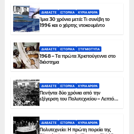
συντριβή του ελικοπτέρου
ΔΙΑΒΆΣΤΕ
ΙΣΤΟΡΙΚΆ
ΚΥΡΙΑ ΑΡΘΡΑ
Ίμια 30 χρόνια μετά: Τι συνέβη το
1996 και ο χάρτης ντοκουμέντο
ΔΙΑΒΆΣΤΕ
ΙΣΤΟΡΙΚΆ
ΣΤΙΓΜΙΌΤΥΠΑ
1968 – Τα πρώτα Χριστούγεννα στο
διάστημα
ΔΙΑΒΆΣΤΕ
ΙΣΤΟΡΙΚΆ
ΚΥΡΙΑ ΑΡΘΡΑ
Πενήντα δύο χρόνια από την
εξέγερση του Πολυτεχνείου – Λεπτό
προς λεπτό η εισβολή – ΦΩΤΟ και
ΒΙΝΤΕΟ
ΔΙΑΒΆΣΤΕ
ΙΣΤΟΡΙΚΆ
ΚΥΡΙΑ ΑΡΘΡΑ
Πολυτεχνείο: Η πρώτη πορεία της