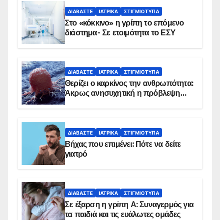
ΔΙΑΒΆΣΤΕ
ΙΑΤΡΙΚΆ
ΣΤΙΓΜΙΌΤΥΠΑ
Στο «κόκκινο» η γρίπη το επόμενο
διάστημα- Σε ετοιμότητα το ΕΣΥ
ΔΙΑΒΆΣΤΕ
ΙΑΤΡΙΚΆ
ΣΤΙΓΜΙΌΤΥΠΑ
Θερίζει ο καρκίνος την ανθρωπότητα:
Άκρως ανησυχητική η πρόβλεψη…
ΔΙΑΒΆΣΤΕ
ΙΑΤΡΙΚΆ
ΣΤΙΓΜΙΌΤΥΠΑ
Βήχας που επιμένει: Πότε να δείτε
γιατρό
ΔΙΑΒΆΣΤΕ
ΙΑΤΡΙΚΆ
ΣΤΙΓΜΙΌΤΥΠΑ
Σε έξαρση η γρίπη Α: Συναγερμός για
τα παιδιά και τις ευάλωτες ομάδες