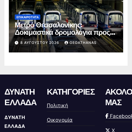
ΕΠΙΚΑΙΡΌΤΗΤΑ
Μετρό Θεσσαλονίκης:
Δοκιμαστικά δρομολόγια προς
Καλαμαριά
8 ΑΥΓΟΎΣΤΟΥ 2026
GEOATHANAS
ΔΥΝΑΤΗ
ΚΑΤΗΓΟΡΙΕΣ
ΑΚΟΛΟ
ΕΛΛΑΔΑ
ΜΑΣ
Πολιτική
Faceboo
ΔΥΝΑΤΗ
Οικονομία
ΕΛΛΑΔΑ
X