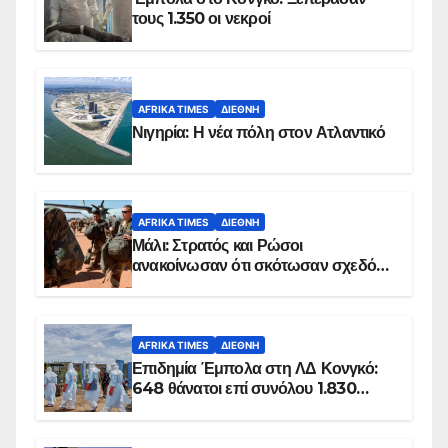
τους 1.350 οι νεκροί
AFRIKA TIMES
ΔΙΕΘΝΉ
Νιγηρία: Η νέα πόλη στον Ατλαντικό
AFRIKA TIMES
ΔΙΕΘΝΉ
Μάλι: Στρατός και Ρώσοι
ανακοίνωσαν ότι σκότωσαν σχεδόν
100 τζιχαντιστές
AFRIKA TIMES
ΔΙΕΘΝΉ
Επιδημία Έμπολα στη ΛΔ Κονγκό:
648 θάνατοι επί συνόλου 1.830
επιβεβαιωμένων κρουσμάτων