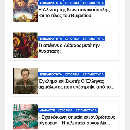
ΕΠΙΚΑΙΡΌΤΗΤΑ
ΙΣΤΟΡΙΚΆ
ΣΤΙΓΜΙΌΤΥΠΑ
Η Άλωση της Κωνσταντινούπολης
και το τέλος του Βυζαντίου
ΕΠΙΚΑΙΡΌΤΗΤΑ
ΙΣΤΟΡΙΚΆ
ΣΤΙΓΜΙΌΤΥΠΑ
Τι απέγινε ο Λάζαρος μετά την
Ανάσταση;
ΕΠΙΚΑΙΡΌΤΗΤΑ
ΙΣΤΟΡΙΚΆ
ΣΤΙΓΜΙΌΤΥΠΑ
Έγκλημα και Σιωπή: Ο Έλληνας
αιχμάλωτος που επέστρεψε από το
Παραπέτασμα
ΔΙΑΒΆΣΤΕ
ΙΣΤΟΡΙΚΆ
ΣΤΙΓΜΙΌΤΥΠΑ
«Έχει κόκκινη σημαία και ανθρώπους
σίγουρα» – Η τελευταία συνομιλία
των ηρώων στα Ίμια, πριν τη