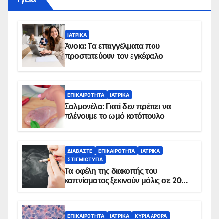
ΙΑΤΡΙΚΆ
Άνοια: Τα επαγγέλματα που
προστατεύουν τον εγκέφαλο
ΕΠΙΚΑΙΡΌΤΗΤΑ
ΙΑΤΡΙΚΆ
Σαλμονέλα: Γιατί δεν πρέπει να
πλένουμε το ωμό κοτόπουλο
ΔΙΑΒΆΣΤΕ
ΕΠΙΚΑΙΡΌΤΗΤΑ
ΙΑΤΡΙΚΆ
ΣΤΙΓΜΙΌΤΥΠΑ
Τα οφέλη της διακοπής του
καπνίσματος ξεκινούν μόλις σε 20
λεπτά
ΕΠΙΚΑΙΡΌΤΗΤΑ
ΙΑΤΡΙΚΆ
ΚΥΡΙΑ ΑΡΘΡΑ