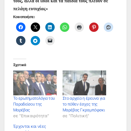
τους, αλλά οι ίδιοι και τα παιδιά τους πλέουν σε
πελάγη ευτυχίας»
Κοινοποιήστε:
Σχετικά
Το ερωτηματολόγιο του
Στο αρχείο η έρευνα για
Παραδείσου της
το πόθεν έσχες της
Μαρέβας
Μαρέβας Γκραμπόφσκι
σε "Επικαιρότητα"
σε "Πολιτική"
Έρχονται και νέες