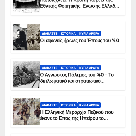
Εθνικής Φοιτητικής Ένωσης Ελλάδος
στις 17 Νοεμβρίου 1975 με την
αιματοβαμμένη σημαία
ΔΙΑΒΆΣΤΕ
ΙΣΤΟΡΙΚΆ
ΚΥΡΙΑ ΑΡΘΡΑ
Οι αφανείς ήρωες του Έπους του ’40
ΔΙΑΒΆΣΤΕ
ΙΣΤΟΡΙΚΆ
ΚΥΡΙΑ ΑΡΘΡΑ
Ο Άγνωστος Πόλεμος του ’40 – Το
διπλωματικό και στρατιωτικό
παρασκήνιο
ΔΙΑΒΆΣΤΕ
ΙΣΤΟΡΙΚΆ
ΚΥΡΙΑ ΑΡΘΡΑ
Η Ελληνική Μεραρχία Πεζικού που
έκανε το Επος της Ηπείρου το
χειμώνα του 1940