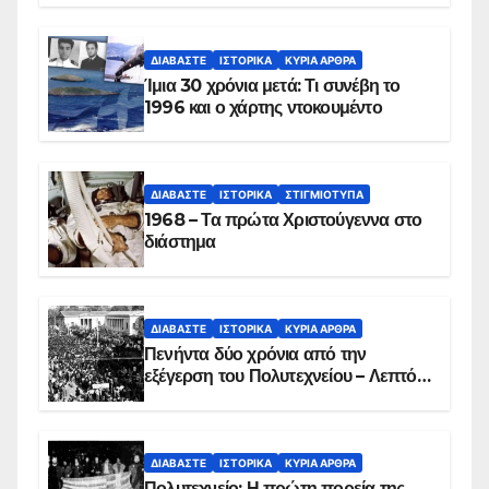
συντριβή του ελικοπτέρου
ΔΙΑΒΆΣΤΕ
ΙΣΤΟΡΙΚΆ
ΚΥΡΙΑ ΑΡΘΡΑ
Ίμια 30 χρόνια μετά: Τι συνέβη το
1996 και ο χάρτης ντοκουμέντο
ΔΙΑΒΆΣΤΕ
ΙΣΤΟΡΙΚΆ
ΣΤΙΓΜΙΌΤΥΠΑ
1968 – Τα πρώτα Χριστούγεννα στο
διάστημα
ΔΙΑΒΆΣΤΕ
ΙΣΤΟΡΙΚΆ
ΚΥΡΙΑ ΑΡΘΡΑ
Πενήντα δύο χρόνια από την
εξέγερση του Πολυτεχνείου – Λεπτό
προς λεπτό η εισβολή – ΦΩΤΟ και
ΒΙΝΤΕΟ
ΔΙΑΒΆΣΤΕ
ΙΣΤΟΡΙΚΆ
ΚΥΡΙΑ ΑΡΘΡΑ
Πολυτεχνείο: Η πρώτη πορεία της