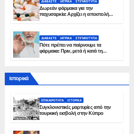
ΔΙΑΒΆΣΤΕ
ΙΑΤΡΙΚΆ
ΣΤΙΓΜΙΌΤΥΠΑ
Δωρεάν φάρμακα για την
παχυσαρκία: Αρχίζει η αποστολή
sms για τους δικαιούχους – Οι
προϋποθέσεις ένταξης στο
πρόγραμμα
ΔΙΑΒΆΣΤΕ
ΙΑΤΡΙΚΆ
ΣΤΙΓΜΙΌΤΥΠΑ
Πότε πρέπει να παίρνουμε τα
φάρμακα: Πριν, μετά ή κατά τη
διάρκεια του φαγητού;
Ιστορικά
ΕΠΙΚΑΙΡΌΤΗΤΑ
ΙΣΤΟΡΙΚΆ
Συγκλονιστικές μαρτυρίες από την
τουρκική εισβολή στην Κύπρο