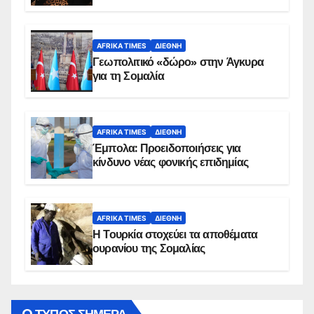
AFRIKA TIMES
ΔΙΕΘΝΉ
Γεωπολιτικό «δώρο» στην Άγκυρα
για τη Σομαλία
AFRIKA TIMES
ΔΙΕΘΝΉ
Έμπολα: Προειδοποιήσεις για
κίνδυνο νέας φονικής επιδημίας
AFRIKA TIMES
ΔΙΕΘΝΉ
Η Τουρκία στοχεύει τα αποθέματα
ουρανίου της Σομαλίας
O ΤΥΠΟΣ ΣΗΜΕΡΑ