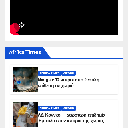
Αfrika Times
AFRIKA TIMES
ΔΙΕΘΝΉ
Νιγηρία: 12 νεκροί από ένοπλη
επίθεση σε χωριό
AFRIKA TIMES
ΔΙΕΘΝΉ
ΛΔ Κονγκό: Η χειρότερη επιδημία
Έμπολα στην ιστορία της χώρας