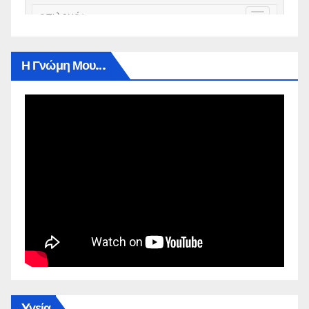
Η Γνώμη Μου…
Yγεία