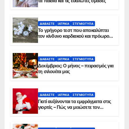
τα παιδιά και τις ευάλωτες ομάδες
ΔΙΑΒΆΣΤΕ
ΙΑΤΡΙΚΆ
ΣΤΙΓΜΙΌΤΥΠΑ
Το γρήγορο τεστ που αποκαλύπτει
τον κίνδυνο καρδιακού και πρόωρου
θανάτου
ΔΙΑΒΆΣΤΕ
ΙΑΤΡΙΚΆ
ΣΤΙΓΜΙΌΤΥΠΑ
Δεκέμβριος: Ο μήνας – πειρασμός για
τη σιλουέτα μας
ΔΙΑΒΆΣΤΕ
ΙΑΤΡΙΚΆ
ΣΤΙΓΜΙΌΤΥΠΑ
Γιατί αυξάνονται τα εμφράγματα στις
γιορτές – Πώς να μειώσετε τον
κίνδυνο, σύμφωνα με καρδιολόγο