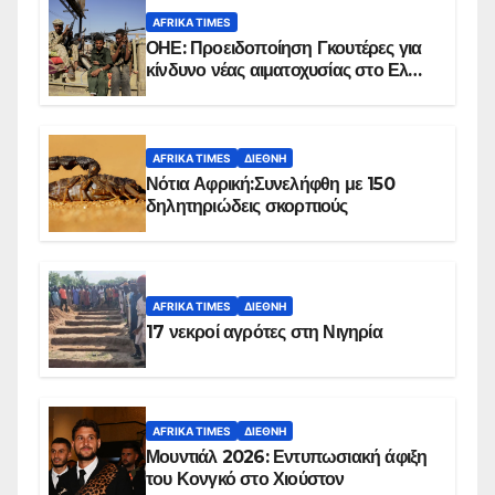
AFRIKA TIMES
ΟΗΕ: Προειδοποίηση Γκουτέρες για
κίνδυνο νέας αιματοχυσίας στο Ελ
Ομπέιντ του Σουδάν
AFRIKA TIMES
ΔΙΕΘΝΉ
Νότια Αφρική:Συνελήφθη με 150
δηλητηριώδεις σκορπιούς
AFRIKA TIMES
ΔΙΕΘΝΉ
17 νεκροί αγρότες στη Νιγηρία
AFRIKA TIMES
ΔΙΕΘΝΉ
Μουντιάλ 2026: Εντυπωσιακή άφιξη
του Κονγκό στο Χιούστον