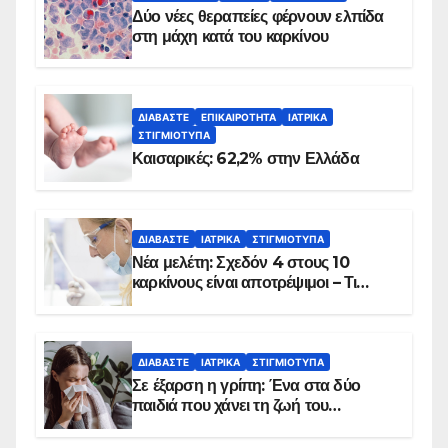
Δύο νέες θεραπείες φέρνουν ελπίδα
στη μάχη κατά του καρκίνου
ΔΙΑΒΆΣΤΕ
ΕΠΙΚΑΙΡΌΤΗΤΑ
ΙΑΤΡΙΚΆ
ΣΤΙΓΜΙΌΤΥΠΑ
Καισαρικές: 62,2% στην Ελλάδα
ΔΙΑΒΆΣΤΕ
ΙΑΤΡΙΚΆ
ΣΤΙΓΜΙΌΤΥΠΑ
Νέα μελέτη: Σχεδόν 4 στους 10
καρκίνους είναι αποτρέψιμοι – Τι
δείχνουν τα στοιχεία
ΔΙΑΒΆΣΤΕ
ΙΑΤΡΙΚΆ
ΣΤΙΓΜΙΌΤΥΠΑ
Σε έξαρση η γρίπη: Ένα στα δύο
παιδιά που χάνει τη ζωή του
αντιμετωπίζει υποκείμενο νόσημα –
Εμβολιασμό συνιστούν οι ειδικοί