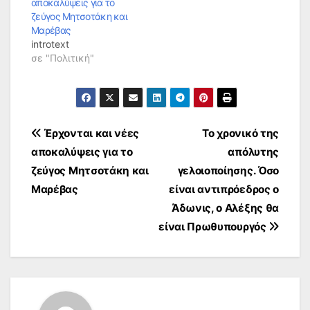
αποκαλύψεις για το
ζεύγος Μητσοτάκη και
Μαρέβας
introtext
σε "Πολιτική"
Πλοήγηση
Έρχονται και νέες
Το χρονικό της
αποκαλύψεις για το
απόλυτης
άρθρων
ζεύγος Μητσοτάκη και
γελοιοποίησης. Όσο
Μαρέβας
είναι αντιπρόεδρος ο
Άδωνις, ο Αλέξης θα
είναι Πρωθυπουργός