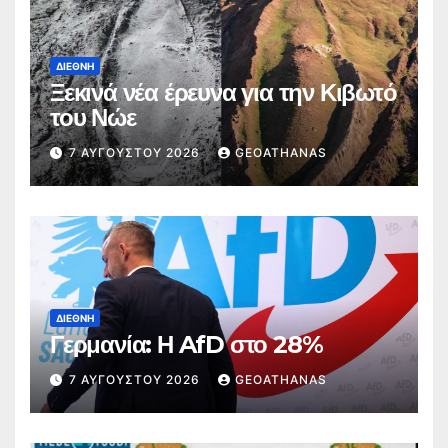
ΔΙΕΘΝΉ
Ξεκινά νέα έρευνα για την Κιβωτό
του Νώε
7 ΑΥΓΟΎΣΤΟΥ 2026
GEOATHANAS
ΔΙΕΘΝΉ
Γερμανία: Η AfD στο 28%
7 ΑΥΓΟΎΣΤΟΥ 2026
GEOATHANAS