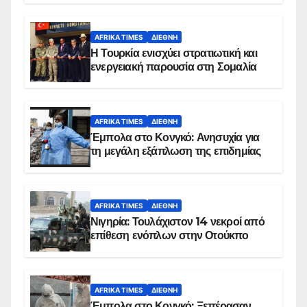
AFRIKA TIMES
ΔΙΕΘΝΉ
Η Τουρκία ενισχύει στρατιωτική και
ενεργειακή παρουσία στη Σομαλία
AFRIKA TIMES
ΔΙΕΘΝΉ
Έμπολα στο Κονγκό: Ανησυχία για
τη μεγάλη εξάπλωση της επιδημίας
AFRIKA TIMES
ΔΙΕΘΝΉ
Νιγηρία: Τουλάχιστον 14 νεκροί από
επίθεση ενόπλων στην Οτούκπο
AFRIKA TIMES
ΔΙΕΘΝΉ
Έμπολα στο Κονγκό: Ξεπέρασαν