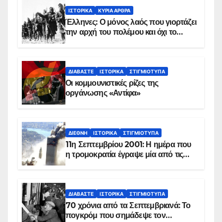
ΙΣΤΟΡΙΚΆ
ΚΥΡΙΑ ΑΡΘΡΑ
Έλληνες: Ο μόνος λαός που γιορτάζει
την αρχή του πολέμου και όχι το
τέλος του
ΔΙΑΒΆΣΤΕ
ΙΣΤΟΡΙΚΆ
ΣΤΙΓΜΙΌΤΥΠΑ
Οι κομμουνιστικές ρίζες της
οργάνωσης «Αντίφα»
ΔΙΕΘΝΉ
ΙΣΤΟΡΙΚΆ
ΣΤΙΓΜΙΌΤΥΠΑ
11η Σεπτεμβρίου 2001: Η ημέρα που
η τρομοκρατία έγραψε μία από τις
πιο μαύρες σελίδες στην ιστορία του
πλανήτη
ΔΙΑΒΆΣΤΕ
ΙΣΤΟΡΙΚΆ
ΣΤΙΓΜΙΌΤΥΠΑ
70 χρόνια από τα Σεπτεμβριανά: Το
πογκρόμ που σημάδεψε τον