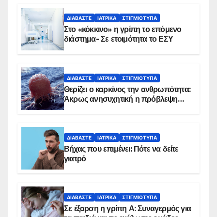
ΔΙΑΒΆΣΤΕ
ΙΑΤΡΙΚΆ
ΣΤΙΓΜΙΌΤΥΠΑ
Στο «κόκκινο» η γρίπη το επόμενο
διάστημα- Σε ετοιμότητα το ΕΣΥ
ΔΙΑΒΆΣΤΕ
ΙΑΤΡΙΚΆ
ΣΤΙΓΜΙΌΤΥΠΑ
Θερίζει ο καρκίνος την ανθρωπότητα:
Άκρως ανησυχητική η πρόβλεψη…
ΔΙΑΒΆΣΤΕ
ΙΑΤΡΙΚΆ
ΣΤΙΓΜΙΌΤΥΠΑ
Βήχας που επιμένει: Πότε να δείτε
γιατρό
ΔΙΑΒΆΣΤΕ
ΙΑΤΡΙΚΆ
ΣΤΙΓΜΙΌΤΥΠΑ
Σε έξαρση η γρίπη Α: Συναγερμός για