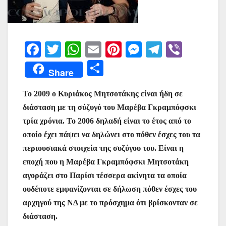
F
T
W
E
Pi
M
T
Vi
a
w
h
m
nt
e
el
b
Μ
Share
c
itt
at
ai
er
s
e
er
οι
e
er
s
l
e
s
gr
Το 2009 ο Κυριάκος Μητσοτάκης είναι ήδη σε
ρ
διάσταση με τη σύζυγό του Μαρέβα Γκραμπόφσκι
b
A
st
e
a
α
τρία χρόνια. Το 2006 δηλαδή είναι το έτος από το
o
p
n
m
σ
οποίο έχει πάψει να δηλώνει στο πόθεν έσχες του τα
o
p
g
τε
περιουσιακά στοιχεία της συζύγου του. Είναι η
k
er
ίτ
εποχή που η Μαρέβα Γκραμπόφσκι Μητσοτάκη
αγοράζει στο Παρίσι τέσσερα ακίνητα τα οποία
ε
ουδέποτε εμφανίζονται σε δήλωση πόθεν έσχες του
αρχηγού της ΝΔ με το πρόσχημα ότι βρίσκονταν σε
διάσταση.