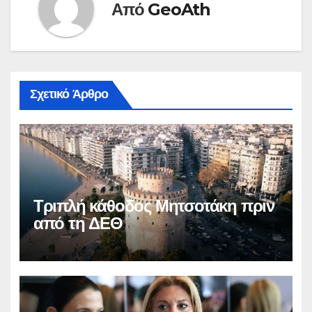
Από
GeoAth
Σχετικό Άρθρο
Τριπλή κάθοδος Μητσοτάκη πριν
από τη ΔΕΘ