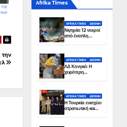
Αfrika Times
 της
ννων
AFRIKA TIMES
ΔΙΕΘΝΉ
Νιγηρία: 12 νεκροί
από ένοπλη
επίθεση σε χωριό
 την
AFRIKA TIMES
ΔΙΕΘΝΉ
ελ
ΛΔ Κονγκό: Η
χειρότερη
επιδημία Έμπολα
στην ιστορία της
χώρας
AFRIKA TIMES
ΔΙΕΘΝΉ
Η Τουρκία ενισχύει
στρατιωτική και
ενεργειακή
παρουσία στη
Σομαλία