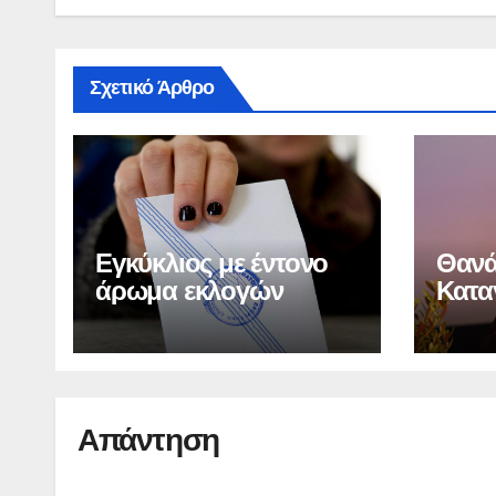
Σχετικό Άρθρο
Εγκύκλιος με έντονο
Θανά
άρωμα εκλογών
Καταγ
δολο
χαρα
παρ
Απάντηση