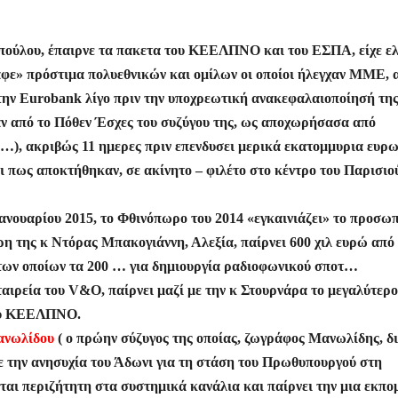
ρ
α
πούλου, έπαιρνε τα πακετα του ΚΕΕΛΠΝΟ και του ΕΣΠΑ, είχε ε
σ
ραφε» πρόστιμα πολυεθνικών και ομίλων οι οποίοι ήλεγχαν ΜΜΕ, 
τε
 την Eurobank λίγο πριν την υποχρεωτική ανακεφαλαιοποίησή τ
ίτ
ν από το Πόθεν Έσχες του συζύγου της, ως αποχωρήσασα από
ε
…), ακριβώς 11 ημερες πριν επενδυσει μερικά εκατομμυρια ευρω
αι πως αποκτήθηκαν, σε ακίνητο – φιλέτο στο κέντρο του Παρισιο
 Ιανουαρίου 2015, το Φθινόπωρο του 2014 «εγκαινιάζει» το προσω
ρη της κ Ντόρας Μπακογιάννη, Αλεξία, παίρνει 600 χιλ ευρώ από
των οποίων τα 200 … για δημιουργία ραδιοφωνικού σποτ…
ταιρεία του V&O, παίρνει μαζί με την κ Στουρνάρα το μεγαλύτερο
του ΚΕΕΛΠΝΟ.
Μανωλίδου
( ο πρώην σύζυγος της οποίας, ζωγράφος Μανωλίδης, δι
με την ανησυχία του Άδωνι για τη στάση του Πρωθυπουργού στη
εται περιζήτητη στα συστημικά κανάλια και παίρνει την μια εκπ