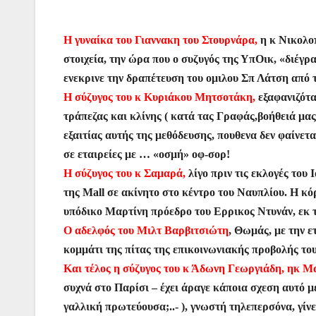
c
itt
at
ai
er
s
e
er
e
er
s
l
e
s
gr
Η γυναίκα του Γιαννακη του Στουρνάρα,
η κ Νικολο
b
A
st
e
a
στοιχεία, την ώρα που ο συζυγός της ΥπΟικ, «διέγ
o
p
n
m
ενεκρινε την δραπέτευση του ομιλου Σπ Λάτση από
o
p
g
Η σύζυγος του κ Κυριάκου Μητσοτάκη,
εξαφανιζότα
k
er
τράπεζας και κλίνης ( κατά τας Γραφάς,
βοήθειά μας
εξαιτίας αυτής της μεθόδευσης, πουθενα δεν φαίνετ
σε εταιρείες με … «οσμή» οφ-σορ!
Η σύζυγος του κ Σαμαρά,
λίγο πριν τις εκλογές του
της Mall σε ακίνητο στο κέντρο του Ναυπλίου. Η κό
υπόδικο Μαρτίνη πρόεδρο του Ερρικος Ντυνάν, εκ 
Ο αδελφός του Μιλτ Βαρβιτσιώτη
, Θωμάς, με την ε
κομμάτι της πίτας της επικοινωνιακής προβολής 
Και τέλος η σύζυγος του κ Άδωνη Γεωργιάδη, ηκ 
συχνά στο Παρίσι – έχει άραγε κάποια σχεση αυτό 
γαλλική πρωτεύουσα;..- ), γνωστή τηλεπερσόνα, γίν