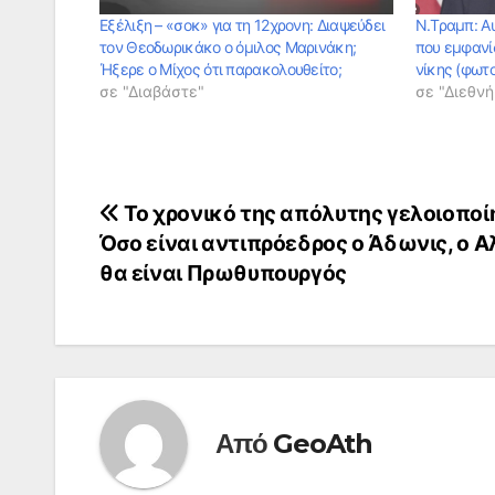
Εξέλιξη – «σοκ» για τη 12χρονη: Διαψεύδει
Ν.Τραμπ: Αυ
τον Θεοδωρικάκο ο όμιλος Μαρινάκη;
που εμφανί
Ήξερε ο Μίχος ότι παρακολουθείτο;
νίκης (φωτο
σε "Διαβάστε"
σε "Διεθνή
Πλοήγηση
Το χρονικό της απόλυτης γελοιοποί
Όσο είναι αντιπρόεδρος ο Άδωνις, ο Α
άρθρων
θα είναι Πρωθυπουργός
Από
GeoAth