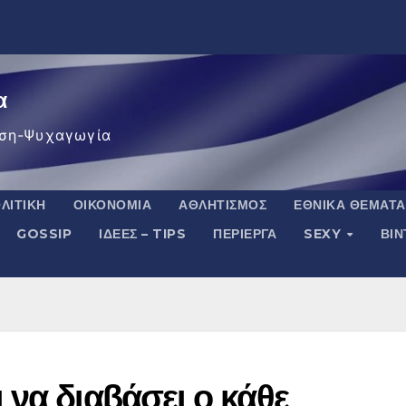
α
ση-Ψυχαγωγία
ΛΙΤΙΚΉ
ΟΙΚΟΝΟΜΊΑ
ΑΘΛΗΤΙΣΜΌΣ
ΕΘΝΙΚΆ ΘΈΜΑΤΑ
GOSSIP
ΙΔΈΕΣ – TIPS
ΠΕΡΊΕΡΓΑ
SEXY
ΒΙ
να διαβάσει ο κάθε