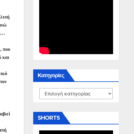
λλιπή
ανώ
ης…
, που
ύ και
πικό
Kατηγορίες
 τον
Kατηγορίες
αβιεί
SHORTS
ομπή