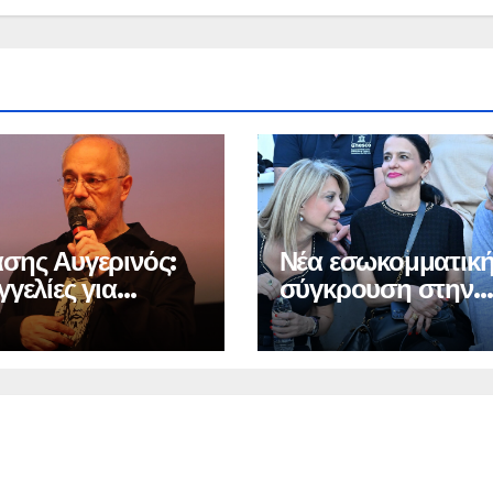
σης Αυγερινός:
Νέα εσωκομματικ
γελίες για
σύγκρουση στην
φονία
«Ελπίδα για τη
κτήρων και
Δημοκρατία»
απληροφόρηση