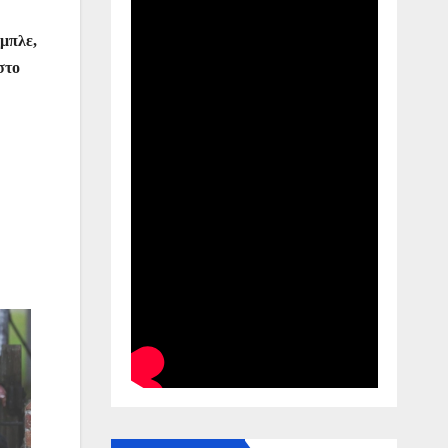
μπλε,
στο