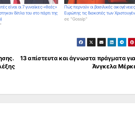
τές είναι οι 7 γυναίκες-«θεές»
Πώς περνούν οι βασιλικές οικογένειες
στηκαν δίπλα του στο πάρτι της
Ευρώπης τις διακοπές των Χριστουγέ
)
σε "Gossip"
"
ησης.
13 απίστευτα και άγνωστα πράγματα για
λέξης
Άνγκελα Μέρκ