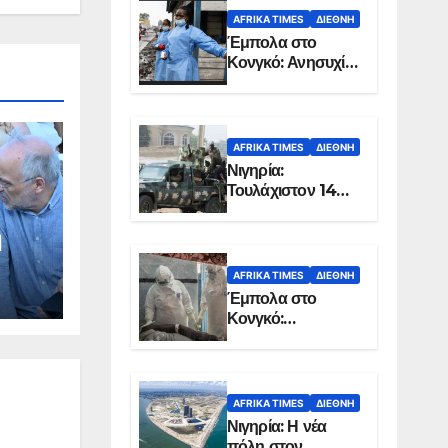
AFRIKA TIMES
ΔΙΕΘΝΉ
Έμπολα στο
Κονγκό: Ανησυχία
για τη μεγάλη
εξάπλωση της
επιδημίας
AFRIKA TIMES
ΔΙΕΘΝΉ
Νιγηρία:
Τουλάχιστον 14
νεκροί από
επίθεση ενόπλων
ή
στην Οτούκπο
AFRIKA TIMES
ΔΙΕΘΝΉ
Έμπολα στο
Κονγκό:
Ξεπέρασαν τους
1.350 οι νεκροί
AFRIKA TIMES
ΔΙΕΘΝΉ
Νιγηρία: Η νέα
πόλη στον