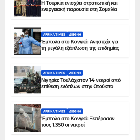
Η Τουρκία ενισχύει στρατιωτική και
ενεργειακή παρουσία στη Σομαλία
AFRIKA TIMES
ΔΙΕΘΝΉ
Έμπολα στο Κονγκό: Ανησυχία για
τη μεγάλη εξάπλωση της επιδημίας
AFRIKA TIMES
ΔΙΕΘΝΉ
Νιγηρία: Τουλάχιστον 14 νεκροί από
επίθεση ενόπλων στην Οτούκπο
AFRIKA TIMES
ΔΙΕΘΝΉ
Έμπολα στο Κονγκό: Ξεπέρασαν
τους 1.350 οι νεκροί