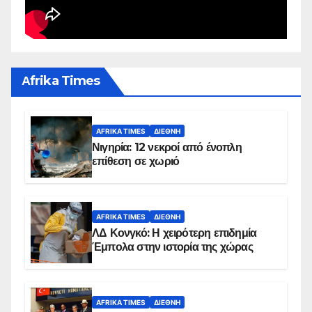
Αfrika Times
AFRIKA TIMES
ΔΙΕΘΝΉ
Νιγηρία: 12 νεκροί από ένοπλη
επίθεση σε χωριό
AFRIKA TIMES
ΔΙΕΘΝΉ
ΛΔ Κονγκό: Η χειρότερη επιδημία
Έμπολα στην ιστορία της χώρας
AFRIKA TIMES
ΔΙΕΘΝΉ