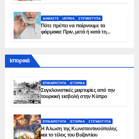
προϋποθέσεις ένταξης στο
πρόγραμμα
ΔΙΑΒΆΣΤΕ
ΙΑΤΡΙΚΆ
ΣΤΙΓΜΙΌΤΥΠΑ
Πότε πρέπει να παίρνουμε τα
φάρμακα: Πριν, μετά ή κατά τη
διάρκεια του φαγητού;
Ιστορικά
ΕΠΙΚΑΙΡΌΤΗΤΑ
ΙΣΤΟΡΙΚΆ
Συγκλονιστικές μαρτυρίες από την
τουρκική εισβολή στην Κύπρο
ΕΠΙΚΑΙΡΌΤΗΤΑ
ΙΣΤΟΡΙΚΆ
ΣΤΙΓΜΙΌΤΥΠΑ
Η Άλωση της Κωνσταντινούπολης
και το τέλος του Βυζαντίου