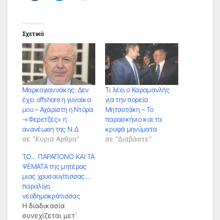
Σχετικά
Mαρκογιαννάκης: Δεν
Τι λέει ο Καραμανλής
έχει offshore η γυναίκα
για την πορεία
μου – Αχάριστη η Ντόρα
Μητσοτάκη – Το
-«Φερετζές» η
παρασκήνιο και τα
ανανέωση της Ν.Δ
κρυφά μηνύματα
σε "Κυρια Αρθρα"
σε "Διαβάστε"
ΤΟ… ΠΑΡΑΠΟΝΟ ΚΑΙ ΤΑ
ΨΕΜΑΤΑ της μητέρας
μιας χρυσαυγίτισσας…
παραλίγο
νεοδημοκράτισσας
Η διαδικασία
συνεχίζεται μετ΄