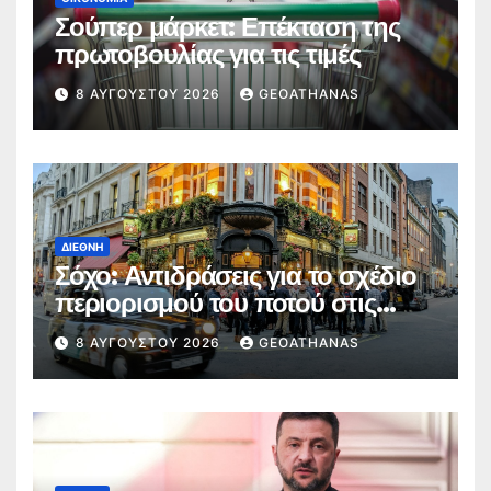
Σούπερ μάρκετ: Επέκταση της
πρωτοβουλίας για τις τιμές
8 ΑΥΓΟΎΣΤΟΥ 2026
GEOATHANAS
ΔΙΕΘΝΉ
Σόχο: Αντιδράσεις για το σχέδιο
περιορισμού του ποτού στις
παμπ
8 ΑΥΓΟΎΣΤΟΥ 2026
GEOATHANAS