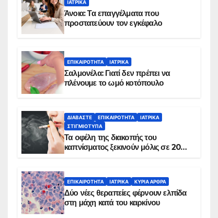
ΙΑΤΡΙΚΆ
Άνοια: Τα επαγγέλματα που
προστατεύουν τον εγκέφαλο
ΕΠΙΚΑΙΡΌΤΗΤΑ
ΙΑΤΡΙΚΆ
Σαλμονέλα: Γιατί δεν πρέπει να
πλένουμε το ωμό κοτόπουλο
ΔΙΑΒΆΣΤΕ
ΕΠΙΚΑΙΡΌΤΗΤΑ
ΙΑΤΡΙΚΆ
ΣΤΙΓΜΙΌΤΥΠΑ
Τα οφέλη της διακοπής του
καπνίσματος ξεκινούν μόλις σε 20
λεπτά
ΕΠΙΚΑΙΡΌΤΗΤΑ
ΙΑΤΡΙΚΆ
ΚΥΡΙΑ ΑΡΘΡΑ
Δύο νέες θεραπείες φέρνουν ελπίδα
στη μάχη κατά του καρκίνου