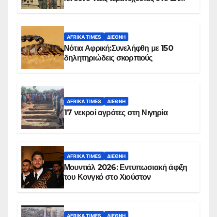
Ομπέιντ του Σουδάν
AFRIKA TIMES
ΔΙΕΘΝΉ
Νότια Αφρική:Συνελήφθη με 150
δηλητηριώδεις σκορπιούς
AFRIKA TIMES
ΔΙΕΘΝΉ
17 νεκροί αγρότες στη Νιγηρία
AFRIKA TIMES
ΔΙΕΘΝΉ
Μουντιάλ 2026: Εντυπωσιακή άφιξη
του Κονγκό στο Χιούστον
AFRIKA TIMES
ΔΙΕΘΝΉ