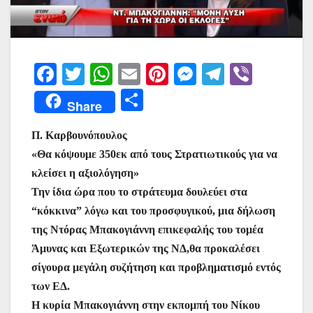
F
T
W
E
Pi
M
T
Vi
a
w
h
m
nt
e
el
b
Μ
Share
c
itt
at
ai
er
s
e
er
οι
e
er
s
l
e
s
gr
Π. Καρβουνόπουλος
ρ
«Θα κόψουμε 350εκ από τους Στρατιωτικούς για να
b
A
st
e
a
α
κλείσει η αξιολόγηση»
o
p
n
m
σ
Την ίδια ώρα που το στράτευμα δουλεύει στα
o
p
g
τε
“κόκκινα” λόγω και του προσφυγικού, μια δήλωση
k
er
ίτ
της Ντόρας Μπακογιάννη επικεφαλής του τομέα
Άμυνας και Εξωτερικών της ΝΔ,θα προκαλέσει
ε
σίγουρα μεγάλη συζήτηση και προβληματισμό εντός
των ΕΔ.
Η κυρία Μπακογιάννη στην εκπομπή του Νίκου