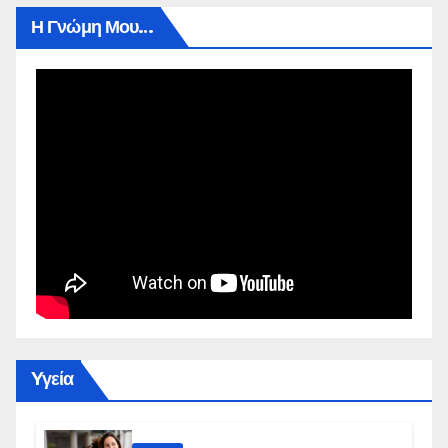
Η Γνώμη Μου…
Yγεία