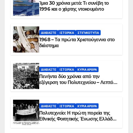
Ίμια 30 χρόνια μετά: Τι συνέβη το
1996 και ο χάρτης ντοκουμέντο
ΔΙΑΒΆΣΤΕ
ΙΣΤΟΡΙΚΆ
ΣΤΙΓΜΙΌΤΥΠΑ
1968 – Τα πρώτα Χριστούγεννα στο
διάστημα
ΔΙΑΒΆΣΤΕ
ΙΣΤΟΡΙΚΆ
ΚΥΡΙΑ ΑΡΘΡΑ
Πενήντα δύο χρόνια από την
εξέγερση του Πολυτεχνείου – Λεπτό
προς λεπτό η εισβολή – ΦΩΤΟ και
ΒΙΝΤΕΟ
ΔΙΑΒΆΣΤΕ
ΙΣΤΟΡΙΚΆ
ΚΥΡΙΑ ΑΡΘΡΑ
Πολυτεχνείο: Η πρώτη πορεία της
Εθνικής Φοιτητικής Ένωσης Ελλάδος
στις 17 Νοεμβρίου 1975 με την
αιματοβαμμένη σημαία