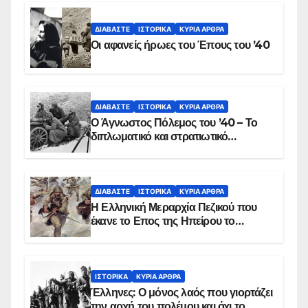
ΔΙΑΒΆΣΤΕ
ΙΣΤΟΡΙΚΆ
ΚΥΡΙΑ ΑΡΘΡΑ
Οι αφανείς ήρωες του Έπους του ’40
ΔΙΑΒΆΣΤΕ
ΙΣΤΟΡΙΚΆ
ΚΥΡΙΑ ΑΡΘΡΑ
Ο Άγνωστος Πόλεμος του ’40 – Το
διπλωματικό και στρατιωτικό
παρασκήνιο
ΔΙΑΒΆΣΤΕ
ΙΣΤΟΡΙΚΆ
ΚΥΡΙΑ ΑΡΘΡΑ
Η Ελληνική Μεραρχία Πεζικού που
έκανε το Επος της Ηπείρου το
χειμώνα του 1940
ΙΣΤΟΡΙΚΆ
ΚΥΡΙΑ ΑΡΘΡΑ
Έλληνες: Ο μόνος λαός που γιορτάζει
την αρχή του πολέμου και όχι το