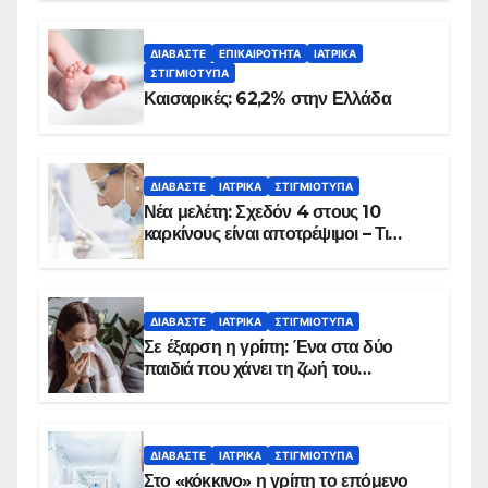
ΔΙΑΒΆΣΤΕ
ΕΠΙΚΑΙΡΌΤΗΤΑ
ΙΑΤΡΙΚΆ
ΣΤΙΓΜΙΌΤΥΠΑ
Καισαρικές: 62,2% στην Ελλάδα
ΔΙΑΒΆΣΤΕ
ΙΑΤΡΙΚΆ
ΣΤΙΓΜΙΌΤΥΠΑ
Νέα μελέτη: Σχεδόν 4 στους 10
καρκίνους είναι αποτρέψιμοι – Τι
δείχνουν τα στοιχεία
ΔΙΑΒΆΣΤΕ
ΙΑΤΡΙΚΆ
ΣΤΙΓΜΙΌΤΥΠΑ
Σε έξαρση η γρίπη: Ένα στα δύο
παιδιά που χάνει τη ζωή του
αντιμετωπίζει υποκείμενο νόσημα –
Εμβολιασμό συνιστούν οι ειδικοί
ΔΙΑΒΆΣΤΕ
ΙΑΤΡΙΚΆ
ΣΤΙΓΜΙΌΤΥΠΑ
Στο «κόκκινο» η γρίπη το επόμενο