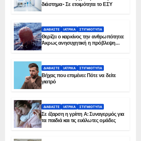
διάστημα- Σε ετοιμότητα το ΕΣΥ
ΔΙΑΒΆΣΤΕ
ΙΑΤΡΙΚΆ
ΣΤΙΓΜΙΌΤΥΠΑ
Θερίζει ο καρκίνος την ανθρωπότητα:
Άκρως ανησυχητική η πρόβλεψη…
ΔΙΑΒΆΣΤΕ
ΙΑΤΡΙΚΆ
ΣΤΙΓΜΙΌΤΥΠΑ
Βήχας που επιμένει: Πότε να δείτε
γιατρό
ΔΙΑΒΆΣΤΕ
ΙΑΤΡΙΚΆ
ΣΤΙΓΜΙΌΤΥΠΑ
Σε έξαρση η γρίπη Α: Συναγερμός για
τα παιδιά και τις ευάλωτες ομάδες