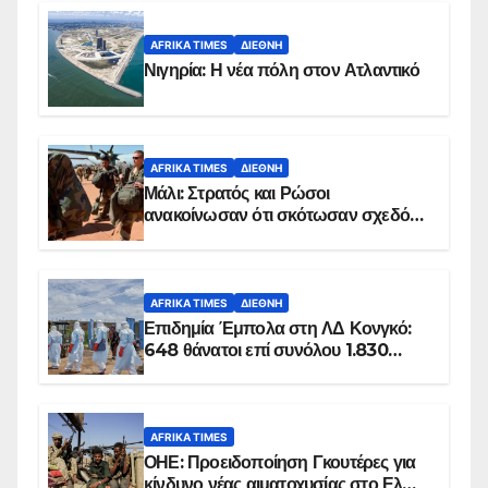
AFRIKA TIMES
ΔΙΕΘΝΉ
Νιγηρία: Η νέα πόλη στον Ατλαντικό
AFRIKA TIMES
ΔΙΕΘΝΉ
Μάλι: Στρατός και Ρώσοι
ανακοίνωσαν ότι σκότωσαν σχεδόν
100 τζιχαντιστές
AFRIKA TIMES
ΔΙΕΘΝΉ
Επιδημία Έμπολα στη ΛΔ Κονγκό:
648 θάνατοι επί συνόλου 1.830
επιβεβαιωμένων κρουσμάτων
AFRIKA TIMES
ΟΗΕ: Προειδοποίηση Γκουτέρες για
κίνδυνο νέας αιματοχυσίας στο Ελ