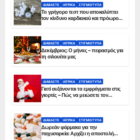
ΔΙΑΒΆΣΤΕ
ΙΑΤΡΙΚΆ
ΣΤΙΓΜΙΌΤΥΠΑ
Το γρήγορο τεστ που αποκαλύπτει
τον κίνδυνο καρδιακού και πρόωρου
θανάτου
ΔΙΑΒΆΣΤΕ
ΙΑΤΡΙΚΆ
ΣΤΙΓΜΙΌΤΥΠΑ
Δεκέμβριος: Ο μήνας – πειρασμός για
τη σιλουέτα μας
ΔΙΑΒΆΣΤΕ
ΙΑΤΡΙΚΆ
ΣΤΙΓΜΙΌΤΥΠΑ
Γιατί αυξάνονται τα εμφράγματα στις
γιορτές – Πώς να μειώσετε τον
κίνδυνο, σύμφωνα με καρδιολόγο
ΔΙΑΒΆΣΤΕ
ΙΑΤΡΙΚΆ
ΣΤΙΓΜΙΌΤΥΠΑ
Δωρεάν φάρμακα για την
παχυσαρκία: Αρχίζει η αποστολή
sms για τους δικαιούχους – Οι