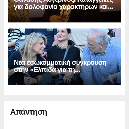
για δολοφονία χαρακτήρων και
παραπληροφόρηση
Νέα εσωκομματική σύγκρουση
στην «Ελπίδα για τη
Δημοκρατία»
Απάντηση