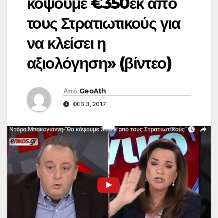
κόψουμε €350εκ από
τους Στρατιωτικούς για
να κλείσει η
αξιολόγηση» (βίντεο)
Από
GeoAth
ΦΕΒ 3, 2017