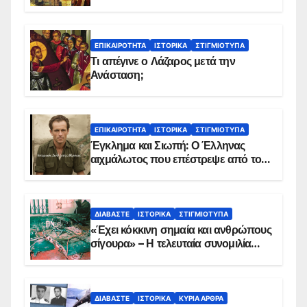
ΕΠΙΚΑΙΡΌΤΗΤΑ
ΙΣΤΟΡΙΚΆ
ΣΤΙΓΜΙΌΤΥΠΑ
Τι απέγινε ο Λάζαρος μετά την
Ανάσταση;
ΕΠΙΚΑΙΡΌΤΗΤΑ
ΙΣΤΟΡΙΚΆ
ΣΤΙΓΜΙΌΤΥΠΑ
Έγκλημα και Σιωπή: Ο Έλληνας
αιχμάλωτος που επέστρεψε από το
Παραπέτασμα
ΔΙΑΒΆΣΤΕ
ΙΣΤΟΡΙΚΆ
ΣΤΙΓΜΙΌΤΥΠΑ
«Έχει κόκκινη σημαία και ανθρώπους
σίγουρα» – Η τελευταία συνομιλία
των ηρώων στα Ίμια, πριν τη
συντριβή του ελικοπτέρου
ΔΙΑΒΆΣΤΕ
ΙΣΤΟΡΙΚΆ
ΚΥΡΙΑ ΑΡΘΡΑ