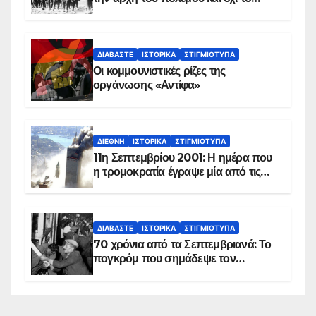
τέλος του
ΔΙΑΒΆΣΤΕ
ΙΣΤΟΡΙΚΆ
ΣΤΙΓΜΙΌΤΥΠΑ
Οι κομμουνιστικές ρίζες της
οργάνωσης «Αντίφα»
ΔΙΕΘΝΉ
ΙΣΤΟΡΙΚΆ
ΣΤΙΓΜΙΌΤΥΠΑ
11η Σεπτεμβρίου 2001: Η ημέρα που
η τρομοκρατία έγραψε μία από τις
πιο μαύρες σελίδες στην ιστορία του
πλανήτη
ΔΙΑΒΆΣΤΕ
ΙΣΤΟΡΙΚΆ
ΣΤΙΓΜΙΌΤΥΠΑ
70 χρόνια από τα Σεπτεμβριανά: Το
πογκρόμ που σημάδεψε τον
ελληνισμό της Κωνσταντινούπολης