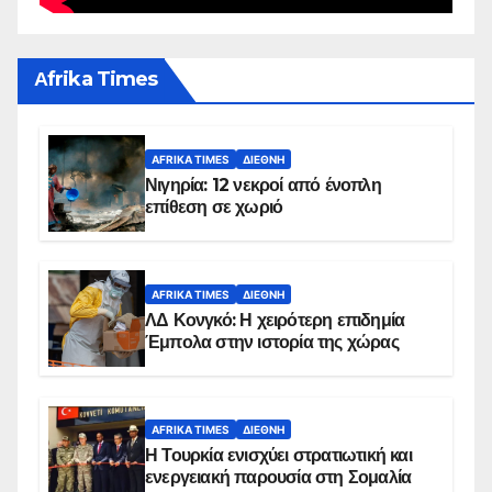
Αfrika Times
AFRIKA TIMES
ΔΙΕΘΝΉ
Νιγηρία: 12 νεκροί από ένοπλη
επίθεση σε χωριό
AFRIKA TIMES
ΔΙΕΘΝΉ
ΛΔ Κονγκό: Η χειρότερη επιδημία
Έμπολα στην ιστορία της χώρας
AFRIKA TIMES
ΔΙΕΘΝΉ
Η Τουρκία ενισχύει στρατιωτική και
ενεργειακή παρουσία στη Σομαλία