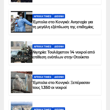
AFRIKA TIMES
ΔΙΕΘΝΉ
Έμπολα στο Κονγκό: Ανησυχία για
τη μεγάλη εξάπλωση της επιδημίας
AFRIKA TIMES
ΔΙΕΘΝΉ
Νιγηρία: Τουλάχιστον 14 νεκροί από
επίθεση ενόπλων στην Οτούκπο
AFRIKA TIMES
ΔΙΕΘΝΉ
Έμπολα στο Κονγκό: Ξεπέρασαν
τους 1.350 οι νεκροί
AFRIKA TIMES
ΔΙΕΘΝΉ