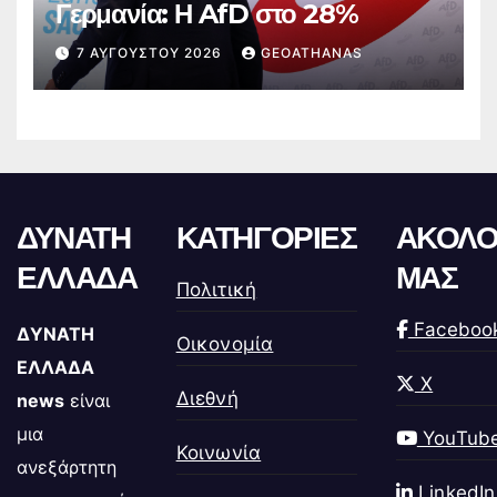
Γερμανία: Η AfD στο 28%
7 ΑΥΓΟΎΣΤΟΥ 2026
GEOATHANAS
ΔΥΝΑΤΗ
ΚΑΤΗΓΟΡΙΕΣ
ΑΚΟΛΟ
ΕΛΛΑΔΑ
ΜΑΣ
Πολιτική
Faceboo
ΔΥΝΑΤΗ
Οικονομία
ΕΛΛΑΔΑ
X
Διεθνή
news
είναι
μια
YouTub
Κοινωνία
ανεξάρτητη
LinkedIn