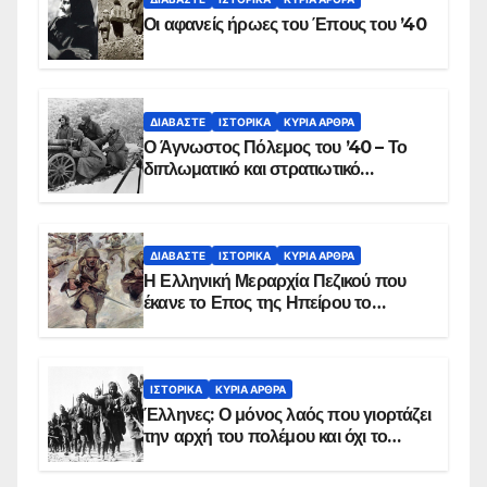
Οι αφανείς ήρωες του Έπους του ’40
ΔΙΑΒΆΣΤΕ
ΙΣΤΟΡΙΚΆ
ΚΥΡΙΑ ΑΡΘΡΑ
Ο Άγνωστος Πόλεμος του ’40 – Το
διπλωματικό και στρατιωτικό
παρασκήνιο
ΔΙΑΒΆΣΤΕ
ΙΣΤΟΡΙΚΆ
ΚΥΡΙΑ ΑΡΘΡΑ
Η Ελληνική Μεραρχία Πεζικού που
έκανε το Επος της Ηπείρου το
χειμώνα του 1940
ΙΣΤΟΡΙΚΆ
ΚΥΡΙΑ ΑΡΘΡΑ
Έλληνες: Ο μόνος λαός που γιορτάζει
την αρχή του πολέμου και όχι το
τέλος του