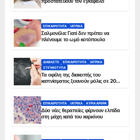
προστατεύουν τον εγκέφαλο
ΕΠΙΚΑΙΡΌΤΗΤΑ
ΙΑΤΡΙΚΆ
Σαλμονέλα: Γιατί δεν πρέπει να
πλένουμε το ωμό κοτόπουλο
ΔΙΑΒΆΣΤΕ
ΕΠΙΚΑΙΡΌΤΗΤΑ
ΙΑΤΡΙΚΆ
ΣΤΙΓΜΙΌΤΥΠΑ
Τα οφέλη της διακοπής του
καπνίσματος ξεκινούν μόλις σε 20
λεπτά
ΕΠΙΚΑΙΡΌΤΗΤΑ
ΙΑΤΡΙΚΆ
ΚΥΡΙΑ ΑΡΘΡΑ
Δύο νέες θεραπείες φέρνουν ελπίδα
στη μάχη κατά του καρκίνου