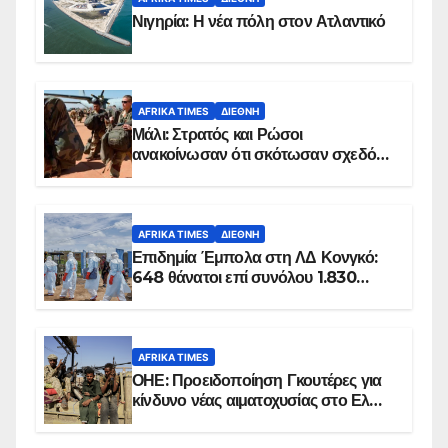
Νιγηρία: Η νέα πόλη στον Ατλαντικό
AFRIKA TIMES
ΔΙΕΘΝΉ
Μάλι: Στρατός και Ρώσοι
ανακοίνωσαν ότι σκότωσαν σχεδόν
100 τζιχαντιστές
AFRIKA TIMES
ΔΙΕΘΝΉ
Επιδημία Έμπολα στη ΛΔ Κονγκό:
648 θάνατοι επί συνόλου 1.830
επιβεβαιωμένων κρουσμάτων
AFRIKA TIMES
ΟΗΕ: Προειδοποίηση Γκουτέρες για
κίνδυνο νέας αιματοχυσίας στο Ελ
Ομπέιντ του Σουδάν