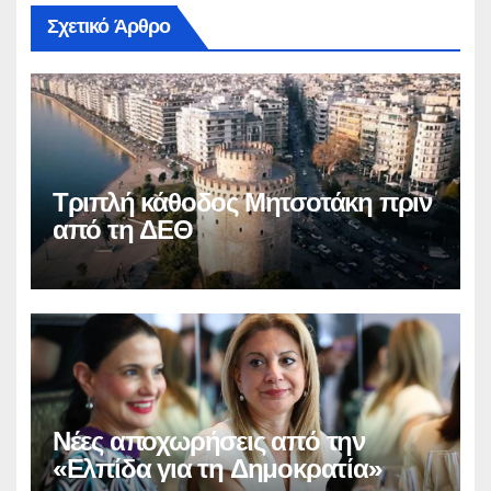
Σχετικό Άρθρο
Τριπλή κάθοδος Μητσοτάκη πριν
από τη ΔΕΘ
Νέες αποχωρήσεις από την
«Ελπίδα για τη Δημοκρατία»