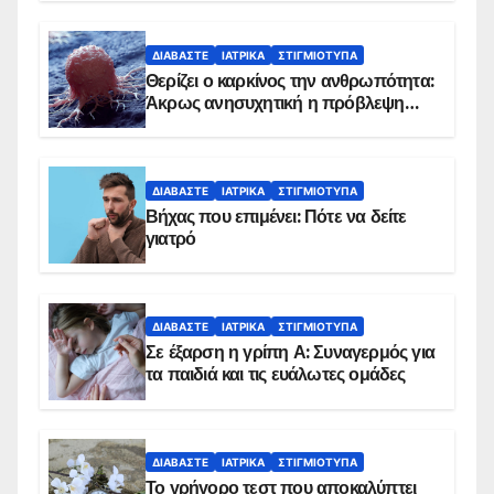
ΔΙΑΒΆΣΤΕ
ΙΑΤΡΙΚΆ
ΣΤΙΓΜΙΌΤΥΠΑ
Θερίζει ο καρκίνος την ανθρωπότητα:
Άκρως ανησυχητική η πρόβλεψη…
ΔΙΑΒΆΣΤΕ
ΙΑΤΡΙΚΆ
ΣΤΙΓΜΙΌΤΥΠΑ
Βήχας που επιμένει: Πότε να δείτε
γιατρό
ΔΙΑΒΆΣΤΕ
ΙΑΤΡΙΚΆ
ΣΤΙΓΜΙΌΤΥΠΑ
Σε έξαρση η γρίπη Α: Συναγερμός για
τα παιδιά και τις ευάλωτες ομάδες
ΔΙΑΒΆΣΤΕ
ΙΑΤΡΙΚΆ
ΣΤΙΓΜΙΌΤΥΠΑ
Το γρήγορο τεστ που αποκαλύπτει