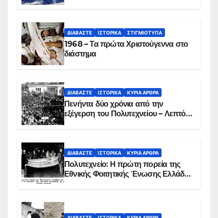
ΔΙΑΒΆΣΤΕ
ΙΣΤΟΡΙΚΆ
ΣΤΙΓΜΙΌΤΥΠΑ
1968 – Τα πρώτα Χριστούγεννα στο
διάστημα
ΔΙΑΒΆΣΤΕ
ΙΣΤΟΡΙΚΆ
ΚΥΡΙΑ ΑΡΘΡΑ
Πενήντα δύο χρόνια από την
εξέγερση του Πολυτεχνείου – Λεπτό
προς λεπτό η εισβολή – ΦΩΤΟ και
ΒΙΝΤΕΟ
ΔΙΑΒΆΣΤΕ
ΙΣΤΟΡΙΚΆ
ΚΥΡΙΑ ΑΡΘΡΑ
Πολυτεχνείο: Η πρώτη πορεία της
Εθνικής Φοιτητικής Ένωσης Ελλάδος
στις 17 Νοεμβρίου 1975 με την
αιματοβαμμένη σημαία
ΔΙΑΒΆΣΤΕ
ΙΣΤΟΡΙΚΆ
ΚΥΡΙΑ ΑΡΘΡΑ