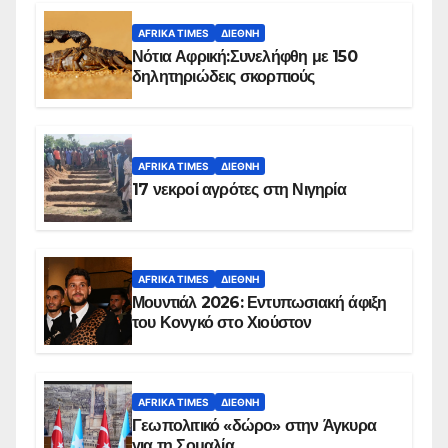
AFRIKA TIMES
ΔΙΕΘΝΉ
Νότια Αφρική:Συνελήφθη με 150
δηλητηριώδεις σκορπιούς
AFRIKA TIMES
ΔΙΕΘΝΉ
17 νεκροί αγρότες στη Νιγηρία
AFRIKA TIMES
ΔΙΕΘΝΉ
Μουντιάλ 2026: Εντυπωσιακή άφιξη
του Κονγκό στο Χιούστον
AFRIKA TIMES
ΔΙΕΘΝΉ
Γεωπολιτικό «δώρο» στην Άγκυρα
για τη Σομαλία