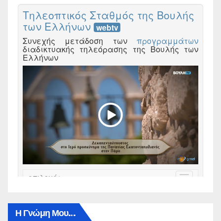
Η Γνώμη Μου…