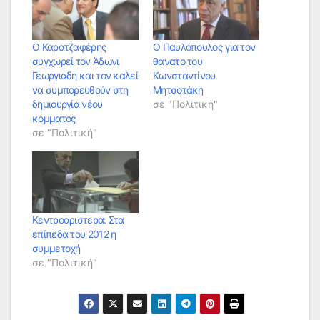
Ο Καρατζαφέρης
Ο Παυλόπουλος για τον
συγχωρεί τον Άδωνι
θάνατο του
Γεωργιάδη και τον καλεί
Κωνσταντίνου
να συμπορευθούν στη
Μητσοτάκη
δημιουργία νέου
σε "Πολιτική"
κόμματος
σε "Πολιτική"
Κεντροαριστερά: Στα
επίπεδα του 2012 η
συμμετοχή
σε "Πολιτική"