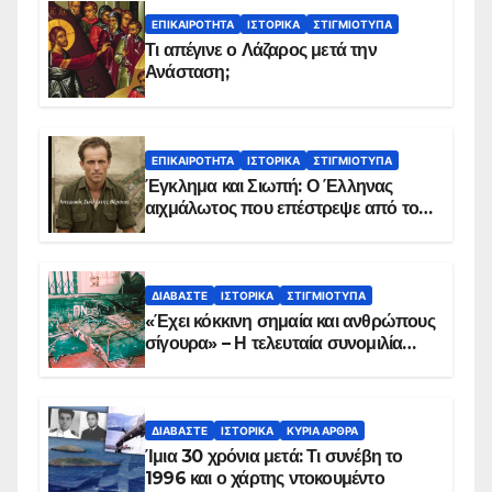
ΕΠΙΚΑΙΡΌΤΗΤΑ
ΙΣΤΟΡΙΚΆ
ΣΤΙΓΜΙΌΤΥΠΑ
Τι απέγινε ο Λάζαρος μετά την
Ανάσταση;
ΕΠΙΚΑΙΡΌΤΗΤΑ
ΙΣΤΟΡΙΚΆ
ΣΤΙΓΜΙΌΤΥΠΑ
Έγκλημα και Σιωπή: Ο Έλληνας
αιχμάλωτος που επέστρεψε από το
Παραπέτασμα
ΔΙΑΒΆΣΤΕ
ΙΣΤΟΡΙΚΆ
ΣΤΙΓΜΙΌΤΥΠΑ
«Έχει κόκκινη σημαία και ανθρώπους
σίγουρα» – Η τελευταία συνομιλία
των ηρώων στα Ίμια, πριν τη
συντριβή του ελικοπτέρου
ΔΙΑΒΆΣΤΕ
ΙΣΤΟΡΙΚΆ
ΚΥΡΙΑ ΑΡΘΡΑ
Ίμια 30 χρόνια μετά: Τι συνέβη το
1996 και ο χάρτης ντοκουμέντο