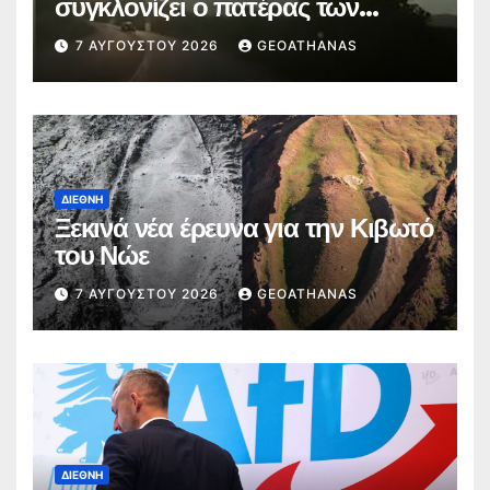
συγκλονίζει ο πατέρας των
θυμάτων
7 ΑΥΓΟΎΣΤΟΥ 2026
GEOATHANAS
ΔΙΕΘΝΉ
Ξεκινά νέα έρευνα για την Κιβωτό
του Νώε
7 ΑΥΓΟΎΣΤΟΥ 2026
GEOATHANAS
ΔΙΕΘΝΉ