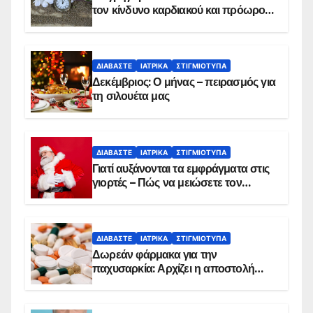
τον κίνδυνο καρδιακού και πρόωρου
θανάτου
ΔΙΑΒΆΣΤΕ
ΙΑΤΡΙΚΆ
ΣΤΙΓΜΙΌΤΥΠΑ
Δεκέμβριος: Ο μήνας – πειρασμός για
τη σιλουέτα μας
ΔΙΑΒΆΣΤΕ
ΙΑΤΡΙΚΆ
ΣΤΙΓΜΙΌΤΥΠΑ
Γιατί αυξάνονται τα εμφράγματα στις
γιορτές – Πώς να μειώσετε τον
κίνδυνο, σύμφωνα με καρδιολόγο
ΔΙΑΒΆΣΤΕ
ΙΑΤΡΙΚΆ
ΣΤΙΓΜΙΌΤΥΠΑ
Δωρεάν φάρμακα για την
παχυσαρκία: Αρχίζει η αποστολή
sms για τους δικαιούχους – Οι
προϋποθέσεις ένταξης στο
πρόγραμμα