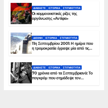
ΔΙΑΒΆΣΤΕ
ΙΣΤΟΡΙΚΆ
ΣΤΙΓΜΙΌΤΥΠΑ
Οι κομμουνιστικές ρίζες της
οργάνωσης «Αντίφα»
ΔΙΕΘΝΉ
ΙΣΤΟΡΙΚΆ
ΣΤΙΓΜΙΌΤΥΠΑ
11η Σεπτεμβρίου 2001: Η ημέρα που
η τρομοκρατία έγραψε μία από τις
πιο μαύρες σελίδες στην ιστορία του
πλανήτη
ΔΙΑΒΆΣΤΕ
ΙΣΤΟΡΙΚΆ
ΣΤΙΓΜΙΌΤΥΠΑ
70 χρόνια από τα Σεπτεμβριανά: Το
πογκρόμ που σημάδεψε τον
ελληνισμό της Κωνσταντινούπολης