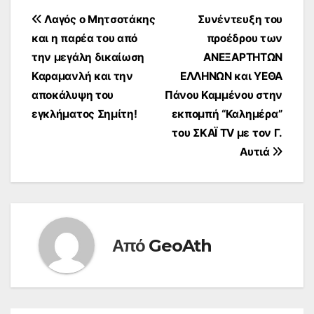
Πλοήγηση
Λαγός ο Μητσοτάκης
Συνέντευξη του
και η παρέα του από
προέδρου των
άρθρων
την μεγάλη δικαίωση
ΑΝΕΞΑΡΤΗΤΩΝ
Καραμανλή και την
ΕΛΛΗΝΩΝ και ΥΕΘΑ
αποκάλυψη του
Πάνου Καμμένου στην
εγκλήματος Σημίτη!
εκπομπή “Καλημέρα”
του ΣΚΑΪ TV με τον Γ.
Αυτιά
Από
GeoAth