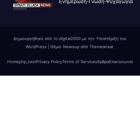
Ενημέρωση-Γνώση-Ψυχαγωγία
Δημιουργήθηκε από το digital2000 με την Υποστήριξη του
WordPress
|
Θέμα: Newsup από
Themeansar
.
Home
php_test
Privacy Policy
Terms of Services
Άρθρα
Επικοινωνία