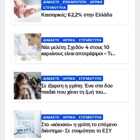
ΔΙΑΒΆΣΤΕ
ΕΠΙΚΑΙΡΌΤΗΤΑ
ΙΑΤΡΙΚΆ
ΣΤΙΓΜΙΌΤΥΠΑ
Καισαρικές: 62,2% στην Ελλάδα
ΔΙΑΒΆΣΤΕ
ΙΑΤΡΙΚΆ
ΣΤΙΓΜΙΌΤΥΠΑ
Νέα μελέτη: Σχεδόν 4 στους 10
καρκίνους είναι αποτρέψιμοι – Τι
δείχνουν τα στοιχεία
ΔΙΑΒΆΣΤΕ
ΙΑΤΡΙΚΆ
ΣΤΙΓΜΙΌΤΥΠΑ
Σε έξαρση η γρίπη: Ένα στα δύο
παιδιά που χάνει τη ζωή του
αντιμετωπίζει υποκείμενο νόσημα –
Εμβολιασμό συνιστούν οι ειδικοί
ΔΙΑΒΆΣΤΕ
ΙΑΤΡΙΚΆ
ΣΤΙΓΜΙΌΤΥΠΑ
Στο «κόκκινο» η γρίπη το επόμενο
διάστημα- Σε ετοιμότητα το ΕΣΥ