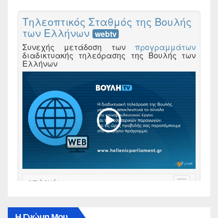
Η Γνώμη Μου…