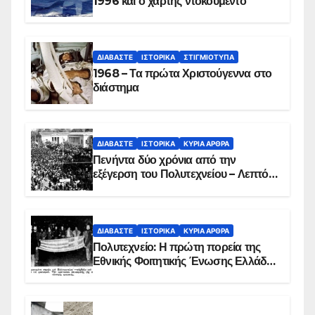
1996 και ο χάρτης ντοκουμέντο
ΔΙΑΒΆΣΤΕ
ΙΣΤΟΡΙΚΆ
ΣΤΙΓΜΙΌΤΥΠΑ
1968 – Τα πρώτα Χριστούγεννα στο
διάστημα
ΔΙΑΒΆΣΤΕ
ΙΣΤΟΡΙΚΆ
ΚΥΡΙΑ ΑΡΘΡΑ
Πενήντα δύο χρόνια από την
εξέγερση του Πολυτεχνείου – Λεπτό
προς λεπτό η εισβολή – ΦΩΤΟ και
ΒΙΝΤΕΟ
ΔΙΑΒΆΣΤΕ
ΙΣΤΟΡΙΚΆ
ΚΥΡΙΑ ΑΡΘΡΑ
Πολυτεχνείο: Η πρώτη πορεία της
Εθνικής Φοιτητικής Ένωσης Ελλάδος
στις 17 Νοεμβρίου 1975 με την
αιματοβαμμένη σημαία