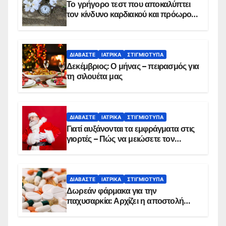
Το γρήγορο τεστ που αποκαλύπτει
τον κίνδυνο καρδιακού και πρόωρου
θανάτου
ΔΙΑΒΆΣΤΕ
ΙΑΤΡΙΚΆ
ΣΤΙΓΜΙΌΤΥΠΑ
Δεκέμβριος: Ο μήνας – πειρασμός για
τη σιλουέτα μας
ΔΙΑΒΆΣΤΕ
ΙΑΤΡΙΚΆ
ΣΤΙΓΜΙΌΤΥΠΑ
Γιατί αυξάνονται τα εμφράγματα στις
γιορτές – Πώς να μειώσετε τον
κίνδυνο, σύμφωνα με καρδιολόγο
ΔΙΑΒΆΣΤΕ
ΙΑΤΡΙΚΆ
ΣΤΙΓΜΙΌΤΥΠΑ
Δωρεάν φάρμακα για την
παχυσαρκία: Αρχίζει η αποστολή
sms για τους δικαιούχους – Οι
προϋποθέσεις ένταξης στο