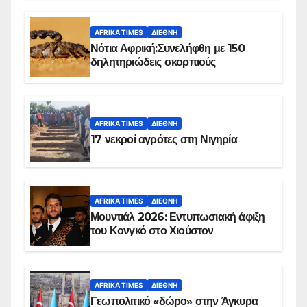
AFRIKA TIMES
ΔΙΕΘΝΉ
Νότια Αφρική:Συνελήφθη με 150
δηλητηριώδεις σκορπιούς
AFRIKA TIMES
ΔΙΕΘΝΉ
17 νεκροί αγρότες στη Νιγηρία
AFRIKA TIMES
ΔΙΕΘΝΉ
Μουντιάλ 2026: Εντυπωσιακή άφιξη
του Κονγκό στο Χιούστον
AFRIKA TIMES
ΔΙΕΘΝΉ
Γεωπολιτικό «δώρο» στην Άγκυρα