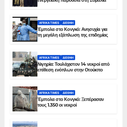
ενεργειακή παρουσία στη Σομαλία
AFRIKA TIMES
ΔΙΕΘΝΉ
Έμπολα στο Κονγκό: Ανησυχία για
τη μεγάλη εξάπλωση της επιδημίας
AFRIKA TIMES
ΔΙΕΘΝΉ
Νιγηρία: Τουλάχιστον 14 νεκροί από
επίθεση ενόπλων στην Οτούκπο
AFRIKA TIMES
ΔΙΕΘΝΉ
Έμπολα στο Κονγκό: Ξεπέρασαν
τους 1.350 οι νεκροί