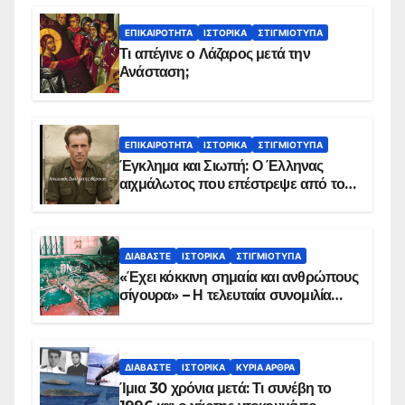
ΕΠΙΚΑΙΡΌΤΗΤΑ
ΙΣΤΟΡΙΚΆ
ΣΤΙΓΜΙΌΤΥΠΑ
Τι απέγινε ο Λάζαρος μετά την
Ανάσταση;
ΕΠΙΚΑΙΡΌΤΗΤΑ
ΙΣΤΟΡΙΚΆ
ΣΤΙΓΜΙΌΤΥΠΑ
Έγκλημα και Σιωπή: Ο Έλληνας
αιχμάλωτος που επέστρεψε από το
Παραπέτασμα
ΔΙΑΒΆΣΤΕ
ΙΣΤΟΡΙΚΆ
ΣΤΙΓΜΙΌΤΥΠΑ
«Έχει κόκκινη σημαία και ανθρώπους
σίγουρα» – Η τελευταία συνομιλία
των ηρώων στα Ίμια, πριν τη
συντριβή του ελικοπτέρου
ΔΙΑΒΆΣΤΕ
ΙΣΤΟΡΙΚΆ
ΚΥΡΙΑ ΑΡΘΡΑ
Ίμια 30 χρόνια μετά: Τι συνέβη το