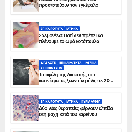
προστατεύουν τον εγκέφαλο
ΕΠΙΚΑΙΡΌΤΗΤΑ
ΙΑΤΡΙΚΆ
Σαλμονέλα: Γιατί δεν πρέπει να
πλένουμε το ωμό κοτόπουλο
ΔΙΑΒΆΣΤΕ
ΕΠΙΚΑΙΡΌΤΗΤΑ
ΙΑΤΡΙΚΆ
ΣΤΙΓΜΙΌΤΥΠΑ
Τα οφέλη της διακοπής του
καπνίσματος ξεκινούν μόλις σε 20
λεπτά
ΕΠΙΚΑΙΡΌΤΗΤΑ
ΙΑΤΡΙΚΆ
ΚΥΡΙΑ ΑΡΘΡΑ
Δύο νέες θεραπείες φέρνουν ελπίδα
στη μάχη κατά του καρκίνου