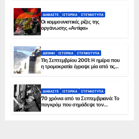
ΔΙΑΒΆΣΤΕ
ΙΣΤΟΡΙΚΆ
ΣΤΙΓΜΙΌΤΥΠΑ
Οι κομμουνιστικές ρίζες της
οργάνωσης «Αντίφα»
ΔΙΕΘΝΉ
ΙΣΤΟΡΙΚΆ
ΣΤΙΓΜΙΌΤΥΠΑ
11η Σεπτεμβρίου 2001: Η ημέρα που
η τρομοκρατία έγραψε μία από τις
πιο μαύρες σελίδες στην ιστορία του
πλανήτη
ΔΙΑΒΆΣΤΕ
ΙΣΤΟΡΙΚΆ
ΣΤΙΓΜΙΌΤΥΠΑ
70 χρόνια από τα Σεπτεμβριανά: Το
πογκρόμ που σημάδεψε τον
ελληνισμό της Κωνσταντινούπολης