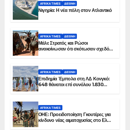
AFRIKA TIMES
ΔΙΕΘΝΉ
Νιγηρία: Η νέα πόλη στον Ατλαντικό
AFRIKA TIMES
ΔΙΕΘΝΉ
Μάλι: Στρατός και Ρώσοι
ανακοίνωσαν ότι σκότωσαν σχεδόν
100 τζιχαντιστές
AFRIKA TIMES
ΔΙΕΘΝΉ
Επιδημία Έμπολα στη ΛΔ Κονγκό:
648 θάνατοι επί συνόλου 1.830
επιβεβαιωμένων κρουσμάτων
AFRIKA TIMES
ΟΗΕ: Προειδοποίηση Γκουτέρες για
κίνδυνο νέας αιματοχυσίας στο Ελ
Ομπέιντ του Σουδάν