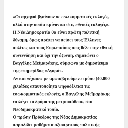
e
er
s
l
e
s
gr
ρ
b
A
st
e
a
α
«Οι αρχηγοί βγαίνουν σε εσωκομματικές εκλογές,
o
p
n
m
σ
αλλά στην ουσία κρίνονται στις εθνικές εκλογές».
o
p
g
τε
Η Νέα Δημοκρατία θα είναι πρώτη πολιτική
k
er
ίτ
δύναμη, όμως πρέπει να πείσει τους Έλληνες
ε
πολίτες και τους Ευρωπαίους πως θέλει την εθνική
συνεννόηση και όχι την όξυνση, σημειώνει ο
Βαγγέλης Μεϊμαράκης, σύμφωνα με δημοσίευμα
της εφημερίδας «Αγορά».
Αν και «έχασε» με αμφισβητούμενο τρόπο (40.000
χιλιάδες αταυτοποίητα ψηφοδέλτια) τις
εσωκομματικές εκλογές, ο Βαγγέλης Μεϊμαράκης
επιλέγει το δρόμο της μετριοπάθειας στο
Νεοδημοκρατικό τοπίο.
Ο πρώην Πρόεδρος της Νέας Δημοκρατίας
παραδίδει μαθήματα αξιοπρεπούς πολιτικής