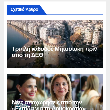
Σχετικό Άρθρο
Τριπλή κάθοδος Μητσοτάκη πριν
από τη ΔΕΘ
Νέες αποχωρήσεις από την
«Ελπίδα για τη Δημοκρατία»