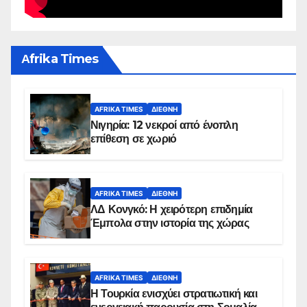
Αfrika Times
AFRIKA TIMES
ΔΙΕΘΝΉ
Νιγηρία: 12 νεκροί από ένοπλη
επίθεση σε χωριό
AFRIKA TIMES
ΔΙΕΘΝΉ
ΛΔ Κονγκό: Η χειρότερη επιδημία
Έμπολα στην ιστορία της χώρας
AFRIKA TIMES
ΔΙΕΘΝΉ
Η Τουρκία ενισχύει στρατιωτική και