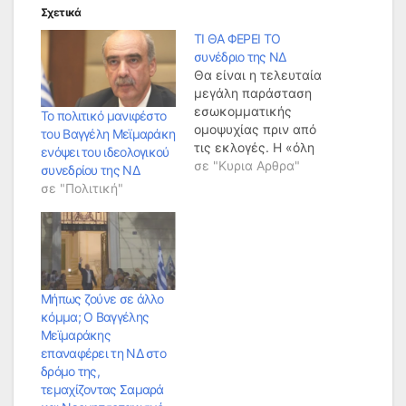
Σχετικά
ΤΙ ΘΑ ΦΕΡΕΙ ΤΟ
συνέδριο της ΝΔ
Θα είναι η τελευταία
μεγάλη παράσταση
εσωκομματικής
Το πολιτικό μανιφέστο
ομοψυχίας πριν από
του Βαγγέλη Μεϊμαράκη
τις εκλογές. Η «όλη
ενόψει του ιδεολογικού
ΝΔ» θα βρίσκεται
σε "Κυρια Αρθρα"
συνεδρίου της ΝΔ
εκεί, έτοιμη να
σε "Πολιτική"
ξεκινήσει – από την
κορυφή έως τη βάση
της πυραμίδας – τη
μεγάλη εκστρατεία
για την πολυπόθητη
πολιτική αλλαγή. Εχει
Μήπως ζούνε σε άλλο
την αξία του ότι το
κόμμα; Ο Βαγγέλης
πρώτο χειροκρότημα
Μεϊμαράκης
θα εισπράξει ο
επαναφέρει τη ΝΔ στο
Βαγγέλης
δρόμο της,
Μεϊμαράκης,…
τεμαχίζοντας Σαμαρά