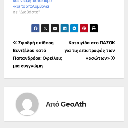
και Νεομητσοτακισμό
-και το απολαμβάνει
σε "Διαβάστε"
Πλοήγηση
Σφοδρή επίθεση
Καταιγίδα στο ΠΑΣΟΚ
Βενιζέλου κατά
για τις επιστροφές των
άρθρων
Παπανδρέου: Οφείλεις
«ασώτων»
μια συγγνώμη
Από
GeoAth