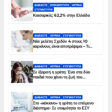
ΔΙΑΒΆΣΤΕ
ΕΠΙΚΑΙΡΌΤΗΤΑ
ΙΑΤΡΙΚΆ
ΣΤΙΓΜΙΌΤΥΠΑ
Καισαρικές: 62,2% στην Ελλάδα
ΔΙΑΒΆΣΤΕ
ΙΑΤΡΙΚΆ
ΣΤΙΓΜΙΌΤΥΠΑ
Νέα μελέτη: Σχεδόν 4 στους 10
καρκίνους είναι αποτρέψιμοι – Τι
δείχνουν τα στοιχεία
ΔΙΑΒΆΣΤΕ
ΙΑΤΡΙΚΆ
ΣΤΙΓΜΙΌΤΥΠΑ
Σε έξαρση η γρίπη: Ένα στα δύο
παιδιά που χάνει τη ζωή του
αντιμετωπίζει υποκείμενο νόσημα –
Εμβολιασμό συνιστούν οι ειδικοί
ΔΙΑΒΆΣΤΕ
ΙΑΤΡΙΚΆ
ΣΤΙΓΜΙΌΤΥΠΑ
Στο «κόκκινο» η γρίπη το επόμενο
διάστημα- Σε ετοιμότητα το ΕΣΥ