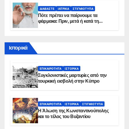
πρόγραμμα
ΔΙΑΒΆΣΤΕ
ΙΑΤΡΙΚΆ
ΣΤΙΓΜΙΌΤΥΠΑ
Πότε πρέπει να παίρνουμε τα
φάρμακα: Πριν, μετά ή κατά τη
διάρκεια του φαγητού;
Ιστορικά
ΕΠΙΚΑΙΡΌΤΗΤΑ
ΙΣΤΟΡΙΚΆ
Συγκλονιστικές μαρτυρίες από την
τουρκική εισβολή στην Κύπρο
ΕΠΙΚΑΙΡΌΤΗΤΑ
ΙΣΤΟΡΙΚΆ
ΣΤΙΓΜΙΌΤΥΠΑ
Η Άλωση της Κωνσταντινούπολης
και το τέλος του Βυζαντίου