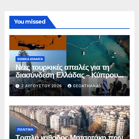
You missed
ΕΘΝΙΚΆ ΘΈΜΑΤΑ
Νέες τουρκικές απειλές για τη
διασύνδεση Ελλάδας – Κύπρου –
Ισραήλ
7 ΑΥΓΟΎΣΤΟΥ 2026
GEOATHANAS
ΠΟΛΙΤΙΚΉ
Τριπλή κάθοδος Μητσοτάκη πριν