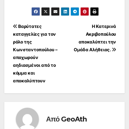
Πλοήγηση
Βαρύτατες
Η Κατερινά
καταγγελίες για τον
Ακριβοπούλου
άρθρων
ρόλο της
αποκαλύπτει την
Κωνσταντοπούλου –
Ομάδα Αλήθειας.
αποχωρούν
αηδιασμένοι από το
κόμμα και
αποκαλύπτουν
Από
GeoAth