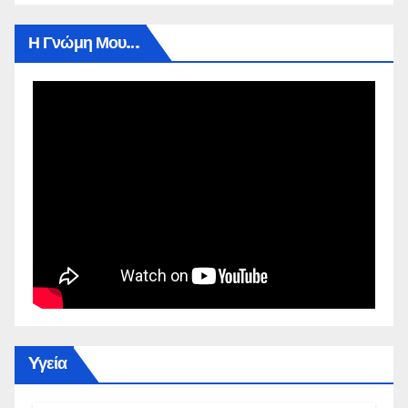
Η Γνώμη Μου…
Yγεία