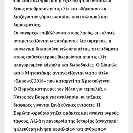
του καπιταλισμού και η εξάλειψη του αντίπαλου
δέους αποθράσυναν τις ελίτ και οδήγησαν στο
διαζύγιο τον γάμο ευκαιρίας καπιταλισμού και
δημοκρατίας.
Οι «αγορές» επιβάλλονται στους λαούς, οι εκλογές
αντιμετωπίζονται ως ασήμαντες λεπτομέρειες, η
κοινωνική δικαιοσύνη γελοιοποιείται, τα επιδόματα
στους ασθενέστερους θεωρούνται από τις ελίτ
απαγορευμένα ψίχουλα και δωροδοκίες. Ο Σόιμπλε
και ο Μητσοτάκης ανταγωνίζονται για το τίτλο
«Σκρουτζ 2016» που καταργεί τα Χριστούγεννα.
Ο Βορράς κατηγορεί τον Νότο για τεμπελιά, ο
Νότος τον Βορρά για αναλγησία, οι ταξικές
διαφορές γίνονται ξανά εθνικές εντάσεις. Η
Ευρώπη-φρούριο χτίζει φράκτες και ανοίγει υγρούς
τάφους. Αλλά η πανουργία της Ιστορίας ξαναχτυπά:
η ελεύθερη κίνηση κεφαλαίων και ανθρώπων