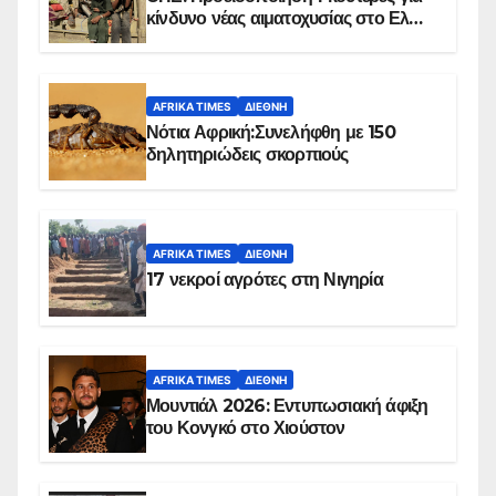
κίνδυνο νέας αιματοχυσίας στο Ελ
Ομπέιντ του Σουδάν
AFRIKA TIMES
ΔΙΕΘΝΉ
Νότια Αφρική:Συνελήφθη με 150
δηλητηριώδεις σκορπιούς
AFRIKA TIMES
ΔΙΕΘΝΉ
17 νεκροί αγρότες στη Νιγηρία
AFRIKA TIMES
ΔΙΕΘΝΉ
Μουντιάλ 2026: Εντυπωσιακή άφιξη
του Κονγκό στο Χιούστον