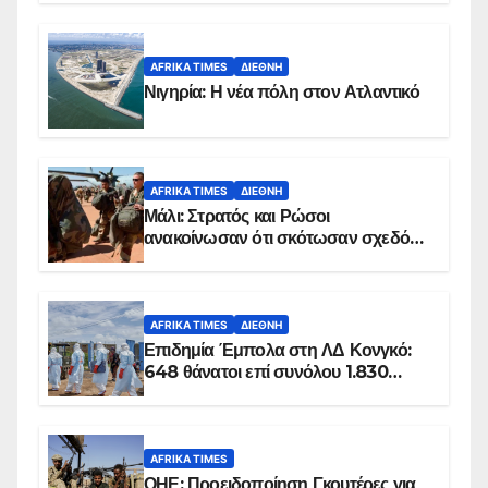
AFRIKA TIMES
ΔΙΕΘΝΉ
Νιγηρία: Η νέα πόλη στον Ατλαντικό
AFRIKA TIMES
ΔΙΕΘΝΉ
Μάλι: Στρατός και Ρώσοι
ανακοίνωσαν ότι σκότωσαν σχεδόν
100 τζιχαντιστές
AFRIKA TIMES
ΔΙΕΘΝΉ
Επιδημία Έμπολα στη ΛΔ Κονγκό:
648 θάνατοι επί συνόλου 1.830
επιβεβαιωμένων κρουσμάτων
AFRIKA TIMES
ΟΗΕ: Προειδοποίηση Γκουτέρες για