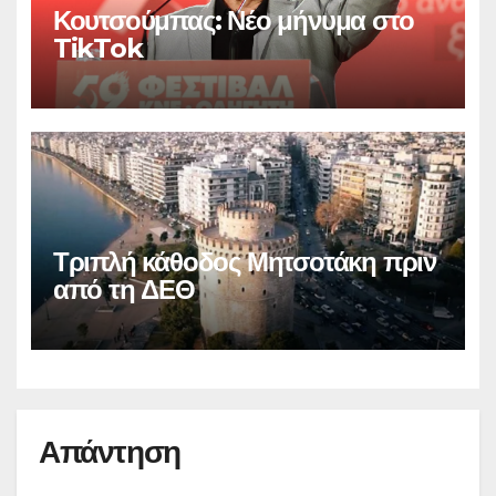
Κουτσούμπας: Νέο μήνυμα στο
TikTok
Τριπλή κάθοδος Μητσοτάκη πριν
από τη ΔΕΘ
Απάντηση