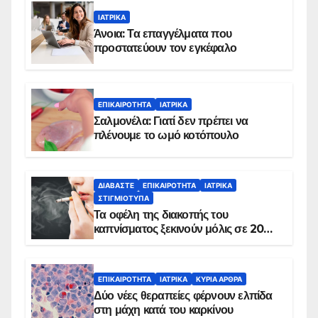
ΙΑΤΡΙΚΆ
Άνοια: Τα επαγγέλματα που
προστατεύουν τον εγκέφαλο
ΕΠΙΚΑΙΡΌΤΗΤΑ
ΙΑΤΡΙΚΆ
Σαλμονέλα: Γιατί δεν πρέπει να
πλένουμε το ωμό κοτόπουλο
ΔΙΑΒΆΣΤΕ
ΕΠΙΚΑΙΡΌΤΗΤΑ
ΙΑΤΡΙΚΆ
ΣΤΙΓΜΙΌΤΥΠΑ
Τα οφέλη της διακοπής του
καπνίσματος ξεκινούν μόλις σε 20
λεπτά
ΕΠΙΚΑΙΡΌΤΗΤΑ
ΙΑΤΡΙΚΆ
ΚΥΡΙΑ ΑΡΘΡΑ
Δύο νέες θεραπείες φέρνουν ελπίδα
στη μάχη κατά του καρκίνου