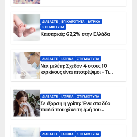
ΔΙΑΒΆΣΤΕ
ΕΠΙΚΑΙΡΌΤΗΤΑ
ΙΑΤΡΙΚΆ
ΣΤΙΓΜΙΌΤΥΠΑ
Καισαρικές: 62,2% στην Ελλάδα
ΔΙΑΒΆΣΤΕ
ΙΑΤΡΙΚΆ
ΣΤΙΓΜΙΌΤΥΠΑ
Νέα μελέτη: Σχεδόν 4 στους 10
καρκίνους είναι αποτρέψιμοι – Τι
δείχνουν τα στοιχεία
ΔΙΑΒΆΣΤΕ
ΙΑΤΡΙΚΆ
ΣΤΙΓΜΙΌΤΥΠΑ
Σε έξαρση η γρίπη: Ένα στα δύο
παιδιά που χάνει τη ζωή του
αντιμετωπίζει υποκείμενο νόσημα –
Εμβολιασμό συνιστούν οι ειδικοί
ΔΙΑΒΆΣΤΕ
ΙΑΤΡΙΚΆ
ΣΤΙΓΜΙΌΤΥΠΑ