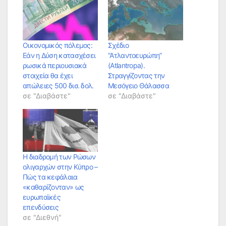
Οικονομικός πόλεμος:
Σχέδιο
Εάν η Δύση κατασχέσει
“Ατλαντοευρώπη”
ρωσικά περιουσιακά
(Atlantropa).
στοιχεία θα έχει
Στραγγίζοντας την
απώλειες 500 δισ. δολ.
Μεσόγειο Θάλασσα
σε "Διαβάστε"
σε "Διαβάστε"
Η διαδρομή των Ρώσων
ολιγαρχών στην Κύπρο –
Πώς τα κεφάλαια
«καθαρίζονταν» ως
ευρωπαϊκές
επενδύσεις
σε "Διεθνή"