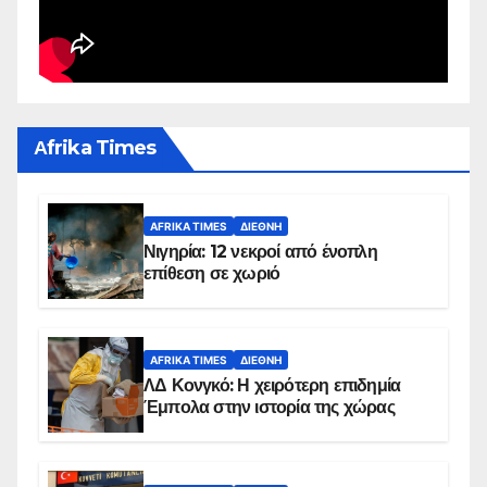
Αfrika Times
AFRIKA TIMES
ΔΙΕΘΝΉ
Νιγηρία: 12 νεκροί από ένοπλη
επίθεση σε χωριό
AFRIKA TIMES
ΔΙΕΘΝΉ
ΛΔ Κονγκό: Η χειρότερη επιδημία
Έμπολα στην ιστορία της χώρας