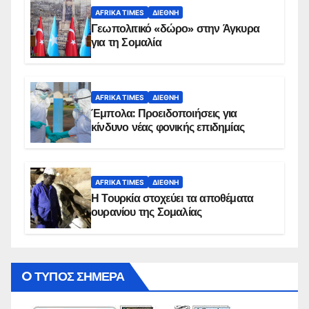
AFRIKA TIMES
ΔΙΕΘΝΉ
Γεωπολιτικό «δώρο» στην Άγκυρα
για τη Σομαλία
AFRIKA TIMES
ΔΙΕΘΝΉ
Έμπολα: Προειδοποιήσεις για
κίνδυνο νέας φονικής επιδημίας
AFRIKA TIMES
ΔΙΕΘΝΉ
Η Τουρκία στοχεύει τα αποθέματα
ουρανίου της Σομαλίας
O ΤΥΠΟΣ ΣΗΜΕΡΑ