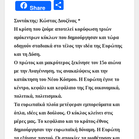
a
w
h
m
nt
e
el
b
Μ
Share
c
itt
at
ai
er
s
e
er
οι
e
er
s
l
e
s
gr
Συντάκτης: Κώστας Δουζίνας *
ρ
Η κρίση που ζούμε αποτελεί κορύφωση τριών
b
A
st
e
a
α
ομόκεντρων κύκλων που δημιούργησαν και τώρα
o
p
n
m
σ
οδηγούν σταδιακά στο τέλος την ιδέα της Ευρώπης
o
p
g
τε
και τη Δύση.
k
er
ίτ
Ο πρώτος και μακρύτερος ξεκίνησε τον 15ο αιώνα
με την Αναγέννηση, τις ανακαλύψεις και την
ε
κατάκτηση του Νέου Κόσμου. Η Ευρώπη έγινε το
κέντρο, κεφάλι και κεφάλαιο της Γης οικονομικά,
πολιτικά, πολιτισμικά.
Τα ευρωπαϊκά πλοία μετέφεραν εμπορεύματα και
όπλα, ιδέες και δούλους. Ο κύκλος κλείνει στις
μέρες μας. Το κεφάλαιο και το κράτος-έθνος
δημιούργησαν την ευρωπαϊκή δύναμη. Η Ευρώπη
τα εξήγαγε παντού. Οι αποικίες τα υιοθέτησαν και