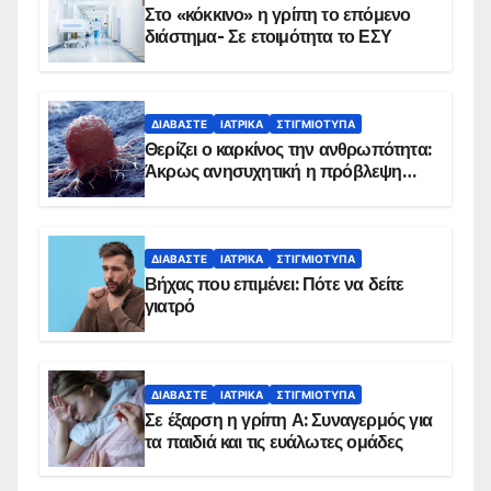
Στο «κόκκινο» η γρίπη το επόμενο
διάστημα- Σε ετοιμότητα το ΕΣΥ
ΔΙΑΒΆΣΤΕ
ΙΑΤΡΙΚΆ
ΣΤΙΓΜΙΌΤΥΠΑ
Θερίζει ο καρκίνος την ανθρωπότητα:
Άκρως ανησυχητική η πρόβλεψη…
ΔΙΑΒΆΣΤΕ
ΙΑΤΡΙΚΆ
ΣΤΙΓΜΙΌΤΥΠΑ
Βήχας που επιμένει: Πότε να δείτε
γιατρό
ΔΙΑΒΆΣΤΕ
ΙΑΤΡΙΚΆ
ΣΤΙΓΜΙΌΤΥΠΑ
Σε έξαρση η γρίπη Α: Συναγερμός για
τα παιδιά και τις ευάλωτες ομάδες