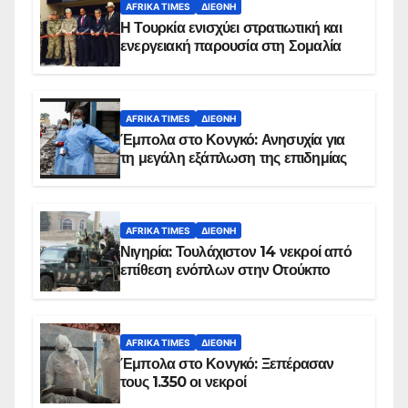
AFRIKA TIMES
ΔΙΕΘΝΉ
Η Τουρκία ενισχύει στρατιωτική και
ενεργειακή παρουσία στη Σομαλία
AFRIKA TIMES
ΔΙΕΘΝΉ
Έμπολα στο Κονγκό: Ανησυχία για
τη μεγάλη εξάπλωση της επιδημίας
AFRIKA TIMES
ΔΙΕΘΝΉ
Νιγηρία: Τουλάχιστον 14 νεκροί από
επίθεση ενόπλων στην Οτούκπο
AFRIKA TIMES
ΔΙΕΘΝΉ
Έμπολα στο Κονγκό: Ξεπέρασαν
τους 1.350 οι νεκροί