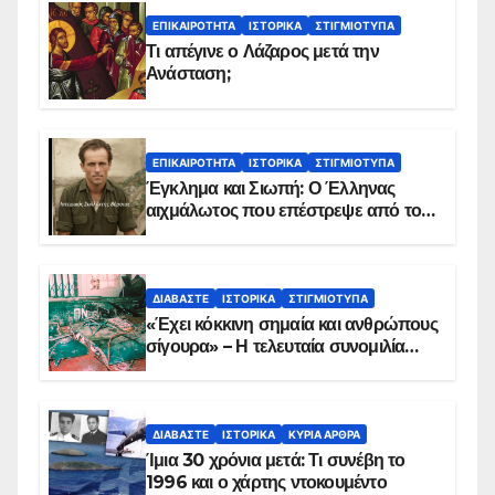
ΕΠΙΚΑΙΡΌΤΗΤΑ
ΙΣΤΟΡΙΚΆ
ΣΤΙΓΜΙΌΤΥΠΑ
Τι απέγινε ο Λάζαρος μετά την
Ανάσταση;
ΕΠΙΚΑΙΡΌΤΗΤΑ
ΙΣΤΟΡΙΚΆ
ΣΤΙΓΜΙΌΤΥΠΑ
Έγκλημα και Σιωπή: Ο Έλληνας
αιχμάλωτος που επέστρεψε από το
Παραπέτασμα
ΔΙΑΒΆΣΤΕ
ΙΣΤΟΡΙΚΆ
ΣΤΙΓΜΙΌΤΥΠΑ
«Έχει κόκκινη σημαία και ανθρώπους
σίγουρα» – Η τελευταία συνομιλία
των ηρώων στα Ίμια, πριν τη
συντριβή του ελικοπτέρου
ΔΙΑΒΆΣΤΕ
ΙΣΤΟΡΙΚΆ
ΚΥΡΙΑ ΑΡΘΡΑ
Ίμια 30 χρόνια μετά: Τι συνέβη το
1996 και ο χάρτης ντοκουμέντο