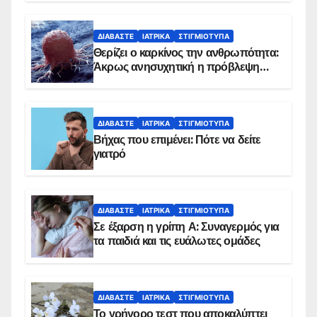
ΔΙΑΒΆΣΤΕ
ΙΑΤΡΙΚΆ
ΣΤΙΓΜΙΌΤΥΠΑ
Θερίζει ο καρκίνος την ανθρωπότητα:
Άκρως ανησυχητική η πρόβλεψη…
ΔΙΑΒΆΣΤΕ
ΙΑΤΡΙΚΆ
ΣΤΙΓΜΙΌΤΥΠΑ
Βήχας που επιμένει: Πότε να δείτε
γιατρό
ΔΙΑΒΆΣΤΕ
ΙΑΤΡΙΚΆ
ΣΤΙΓΜΙΌΤΥΠΑ
Σε έξαρση η γρίπη Α: Συναγερμός για
τα παιδιά και τις ευάλωτες ομάδες
ΔΙΑΒΆΣΤΕ
ΙΑΤΡΙΚΆ
ΣΤΙΓΜΙΌΤΥΠΑ
Το γρήγορο τεστ που αποκαλύπτει