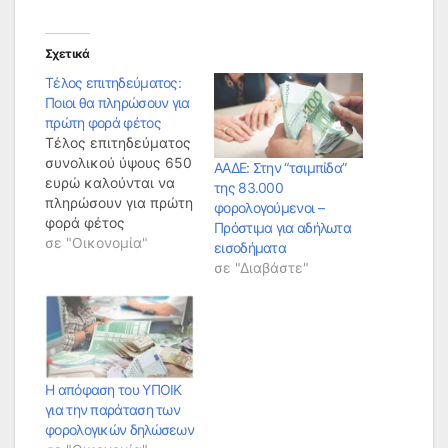
Σχετικά
Τέλος επιτηδεύματος:
Ποιοι θα πληρώσουν για
πρώτη φορά φέτος
Τέλος επιτηδεύματος
συνολικού ύψους 650
ΑΑΔΕ: Στην “τσιμπίδα”
ευρώ καλούνται να
της 83.000
πληρώσουν για πρώτη
φορολογούμενοι –
φορά φέτος
Πρόστιμα για αδήλωτα
περισσότεροι από
σε "Οικονομία"
εισοδήματα
150.000 αγρότες που
σε "Διαβάστε"
είναι ενταγμένοι στο
κανονικό καθεστώς
ΦΠΑ. Πρόκειται για
αγρότες οι οποίοι
εντάχθηκαν την 1η-1-
2014 στο κανονικό
Η απόφαση του ΥΠΟΙΚ
καθεστώς ΦΠΑ, που
για την παράταση των
συνεπάγεται τήρηση
φορολογικών δηλώσεων
φορολογικών βιβλίων