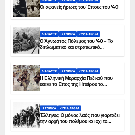
Οι αφανείς ήρωες του Έπους του ’40
ΔΙΑΒΆΣΤΕ
ΙΣΤΟΡΙΚΆ
ΚΥΡΙΑ ΑΡΘΡΑ
Ο Άγνωστος Πόλεμος του ’40 – Το
διπλωματικό και στρατιωτικό
παρασκήνιο
ΔΙΑΒΆΣΤΕ
ΙΣΤΟΡΙΚΆ
ΚΥΡΙΑ ΑΡΘΡΑ
Η Ελληνική Μεραρχία Πεζικού που
έκανε το Επος της Ηπείρου το
χειμώνα του 1940
ΙΣΤΟΡΙΚΆ
ΚΥΡΙΑ ΑΡΘΡΑ
Έλληνες: Ο μόνος λαός που γιορτάζει
την αρχή του πολέμου και όχι το
τέλος του