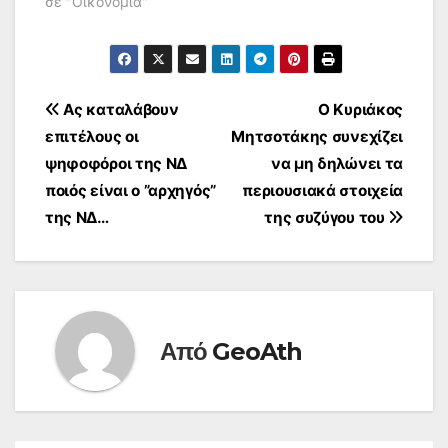
σε "Οικονομία"
και έκδοση
φορολογικών
στοιχείων, και
συμπλήρωσαν την
πενταετία
Πλοήγηση
Ας καταλάβουν
Ο Κυριάκος
απαλλαγής…
επιτέλους οι
Μητσοτάκης συνεχίζει
άρθρων
ψηφοφόροι της ΝΔ
να μη δηλώνει τα
ποιός είναι ο ”αρχηγός”
περιουσιακά στοιχεία
της ΝΔ…
της συζύγου του
Από
GeoAth