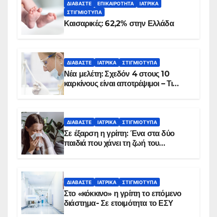
ΔΙΑΒΆΣΤΕ
ΕΠΙΚΑΙΡΌΤΗΤΑ
ΙΑΤΡΙΚΆ
ΣΤΙΓΜΙΌΤΥΠΑ
Καισαρικές: 62,2% στην Ελλάδα
ΔΙΑΒΆΣΤΕ
ΙΑΤΡΙΚΆ
ΣΤΙΓΜΙΌΤΥΠΑ
Νέα μελέτη: Σχεδόν 4 στους 10
καρκίνους είναι αποτρέψιμοι – Τι
δείχνουν τα στοιχεία
ΔΙΑΒΆΣΤΕ
ΙΑΤΡΙΚΆ
ΣΤΙΓΜΙΌΤΥΠΑ
Σε έξαρση η γρίπη: Ένα στα δύο
παιδιά που χάνει τη ζωή του
αντιμετωπίζει υποκείμενο νόσημα –
Εμβολιασμό συνιστούν οι ειδικοί
ΔΙΑΒΆΣΤΕ
ΙΑΤΡΙΚΆ
ΣΤΙΓΜΙΌΤΥΠΑ
Στο «κόκκινο» η γρίπη το επόμενο
διάστημα- Σε ετοιμότητα το ΕΣΥ