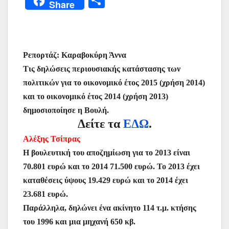
Share
c
itt
at
ai
er
s
e
er
οι
e
er
s
l
e
s
gr
ρ
b
A
st
e
a
α
Ρεπορτάζ: Καραβοκύρη Άννα
o
p
n
m
σ
Τις δηλώσεις περιουσιακής κατάστασης των
o
p
g
τε
πολιτικών για το οικονομικό έτος 2015 (χρήση 2014)
k
er
ίτ
και το οικονομικό έτος 2014 (χρήση 2013)
ε
δημοσιοποίησε η Βουλή.
Δείτε τα
ΕΔΩ
.
Αλέξης Τσίπρας
Η βουλευτική του αποζημίωση για το 2013 είναι
70.801 ευρώ και το 2014 71.500 ευρώ. Το 2013 έχει
καταθέσεις ύψους 19.429 ευρώ και το 2014 έχει
23.681 ευρώ.
Παράλληλα, δηλώνει ένα ακίνητο 114 τ.μ. κτήσης
του 1996 και μια μηχανή 650 κβ.