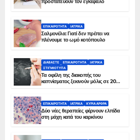
προστατεύουν τον εγκέφαλο
ΕΠΙΚΑΙΡΌΤΗΤΑ
ΙΑΤΡΙΚΆ
Σαλμονέλα: Γιατί δεν πρέπει να
πλένουμε το ωμό κοτόπουλο
ΔΙΑΒΆΣΤΕ
ΕΠΙΚΑΙΡΌΤΗΤΑ
ΙΑΤΡΙΚΆ
ΣΤΙΓΜΙΌΤΥΠΑ
Τα οφέλη της διακοπής του
καπνίσματος ξεκινούν μόλις σε 20
λεπτά
ΕΠΙΚΑΙΡΌΤΗΤΑ
ΙΑΤΡΙΚΆ
ΚΥΡΙΑ ΑΡΘΡΑ
Δύο νέες θεραπείες φέρνουν ελπίδα
στη μάχη κατά του καρκίνου