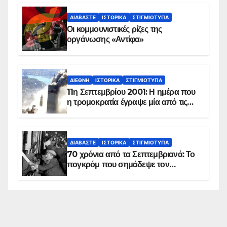
ΔΙΑΒΆΣΤΕ
ΙΣΤΟΡΙΚΆ
ΣΤΙΓΜΙΌΤΥΠΑ
Οι κομμουνιστικές ρίζες της
οργάνωσης «Αντίφα»
ΔΙΕΘΝΉ
ΙΣΤΟΡΙΚΆ
ΣΤΙΓΜΙΌΤΥΠΑ
11η Σεπτεμβρίου 2001: Η ημέρα που
η τρομοκρατία έγραψε μία από τις
πιο μαύρες σελίδες στην ιστορία του
πλανήτη
ΔΙΑΒΆΣΤΕ
ΙΣΤΟΡΙΚΆ
ΣΤΙΓΜΙΌΤΥΠΑ
70 χρόνια από τα Σεπτεμβριανά: Το
πογκρόμ που σημάδεψε τον
ελληνισμό της Κωνσταντινούπολης