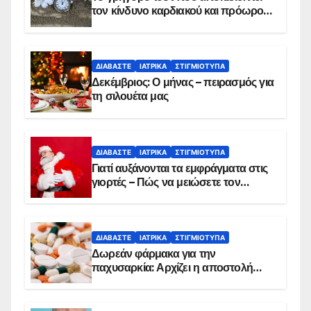
τον κίνδυνο καρδιακού και πρόωρου
θανάτου
ΔΙΑΒΆΣΤΕ
ΙΑΤΡΙΚΆ
ΣΤΙΓΜΙΌΤΥΠΑ
Δεκέμβριος: Ο μήνας – πειρασμός για
τη σιλουέτα μας
ΔΙΑΒΆΣΤΕ
ΙΑΤΡΙΚΆ
ΣΤΙΓΜΙΌΤΥΠΑ
Γιατί αυξάνονται τα εμφράγματα στις
γιορτές – Πώς να μειώσετε τον
κίνδυνο, σύμφωνα με καρδιολόγο
ΔΙΑΒΆΣΤΕ
ΙΑΤΡΙΚΆ
ΣΤΙΓΜΙΌΤΥΠΑ
Δωρεάν φάρμακα για την
παχυσαρκία: Αρχίζει η αποστολή
sms για τους δικαιούχους – Οι
προϋποθέσεις ένταξης στο
πρόγραμμα