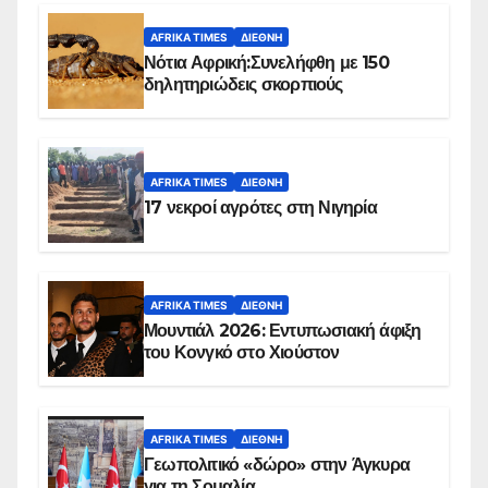
AFRIKA TIMES
ΔΙΕΘΝΉ
Νότια Αφρική:Συνελήφθη με 150
δηλητηριώδεις σκορπιούς
AFRIKA TIMES
ΔΙΕΘΝΉ
17 νεκροί αγρότες στη Νιγηρία
AFRIKA TIMES
ΔΙΕΘΝΉ
Μουντιάλ 2026: Εντυπωσιακή άφιξη
του Κονγκό στο Χιούστον
AFRIKA TIMES
ΔΙΕΘΝΉ
Γεωπολιτικό «δώρο» στην Άγκυρα
για τη Σομαλία