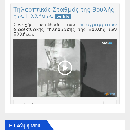
Η Γνώμη Μου…