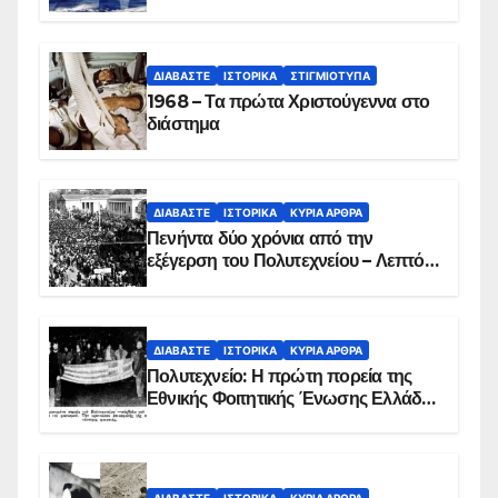
ΔΙΑΒΆΣΤΕ
ΙΣΤΟΡΙΚΆ
ΣΤΙΓΜΙΌΤΥΠΑ
1968 – Τα πρώτα Χριστούγεννα στο
διάστημα
ΔΙΑΒΆΣΤΕ
ΙΣΤΟΡΙΚΆ
ΚΥΡΙΑ ΑΡΘΡΑ
Πενήντα δύο χρόνια από την
εξέγερση του Πολυτεχνείου – Λεπτό
προς λεπτό η εισβολή – ΦΩΤΟ και
ΒΙΝΤΕΟ
ΔΙΑΒΆΣΤΕ
ΙΣΤΟΡΙΚΆ
ΚΥΡΙΑ ΑΡΘΡΑ
Πολυτεχνείο: Η πρώτη πορεία της
Εθνικής Φοιτητικής Ένωσης Ελλάδος
στις 17 Νοεμβρίου 1975 με την
αιματοβαμμένη σημαία
ΔΙΑΒΆΣΤΕ
ΙΣΤΟΡΙΚΆ
ΚΥΡΙΑ ΑΡΘΡΑ