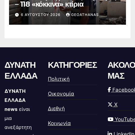
– 118 «κόκκινα» κτίρια
6 ΑΥΓΟΎΣΤΟΥ 2026
GEOATHANAS
ΔΥΝΑΤΗ
ΚΑΤΗΓΟΡΙΕΣ
ΑΚΟΛΟ
ΕΛΛΑΔΑ
ΜΑΣ
Πολιτική
Faceboo
ΔΥΝΑΤΗ
Οικονομία
ΕΛΛΑΔΑ
X
Διεθνή
news
είναι
μια
YouTub
Κοινωνία
ανεξάρτητη
LinkedIn