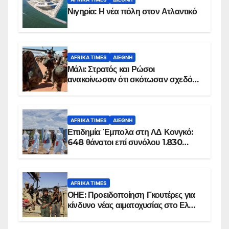
Νιγηρία: Η νέα πόλη στον Ατλαντικό
AFRIKA TIMES
ΔΙΕΘΝΉ
Μάλι: Στρατός και Ρώσοι
ανακοίνωσαν ότι σκότωσαν σχεδόν
100 τζιχαντιστές
AFRIKA TIMES
ΔΙΕΘΝΉ
Επιδημία Έμπολα στη ΛΔ Κονγκό:
648 θάνατοι επί συνόλου 1.830
επιβεβαιωμένων κρουσμάτων
AFRIKA TIMES
ΟΗΕ: Προειδοποίηση Γκουτέρες για
κίνδυνο νέας αιματοχυσίας στο Ελ
Ομπέιντ του Σουδάν