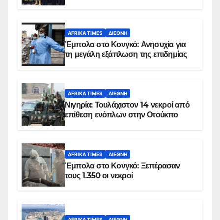
AFRIKA TIMES
ΔΙΕΘΝΉ
Έμπολα στο Κονγκό: Ανησυχία για
τη μεγάλη εξάπλωση της επιδημίας
AFRIKA TIMES
ΔΙΕΘΝΉ
Νιγηρία: Τουλάχιστον 14 νεκροί από
επίθεση ενόπλων στην Οτούκπο
AFRIKA TIMES
ΔΙΕΘΝΉ
Έμπολα στο Κονγκό: Ξεπέρασαν
τους 1.350 οι νεκροί
AFRIKA TIMES
ΔΙΕΘΝΉ