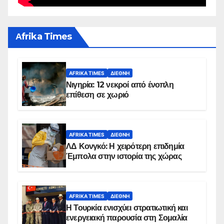
Αfrika Times
AFRIKA TIMES
ΔΙΕΘΝΉ
Νιγηρία: 12 νεκροί από ένοπλη
επίθεση σε χωριό
AFRIKA TIMES
ΔΙΕΘΝΉ
ΛΔ Κονγκό: Η χειρότερη επιδημία
Έμπολα στην ιστορία της χώρας
AFRIKA TIMES
ΔΙΕΘΝΉ
Η Τουρκία ενισχύει στρατιωτική και
ενεργειακή παρουσία στη Σομαλία