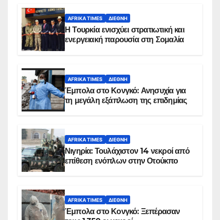
AFRIKA TIMES
ΔΙΕΘΝΉ
Η Τουρκία ενισχύει στρατιωτική και
ενεργειακή παρουσία στη Σομαλία
AFRIKA TIMES
ΔΙΕΘΝΉ
Έμπολα στο Κονγκό: Ανησυχία για
τη μεγάλη εξάπλωση της επιδημίας
AFRIKA TIMES
ΔΙΕΘΝΉ
Νιγηρία: Τουλάχιστον 14 νεκροί από
επίθεση ενόπλων στην Οτούκπο
AFRIKA TIMES
ΔΙΕΘΝΉ
Έμπολα στο Κονγκό: Ξεπέρασαν