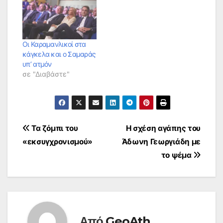
Οι Καραμανλικοί στα
κάγκελα και ο Σαμαράς
υπ’ ατμόν
σε "Διαβάστε"
Πλοήγηση
Τα ζόμπι του
Η σχέση αγάπης του
«εκσυγχρονισμού»
Άδωνη Γεωργιάδη με
άρθρων
το ψέμα
Από
GeoAth