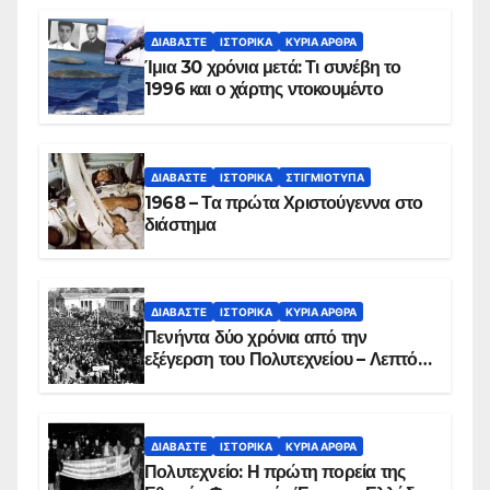
ΔΙΑΒΆΣΤΕ
ΙΣΤΟΡΙΚΆ
ΚΥΡΙΑ ΑΡΘΡΑ
Ίμια 30 χρόνια μετά: Τι συνέβη το
1996 και ο χάρτης ντοκουμέντο
ΔΙΑΒΆΣΤΕ
ΙΣΤΟΡΙΚΆ
ΣΤΙΓΜΙΌΤΥΠΑ
1968 – Τα πρώτα Χριστούγεννα στο
διάστημα
ΔΙΑΒΆΣΤΕ
ΙΣΤΟΡΙΚΆ
ΚΥΡΙΑ ΑΡΘΡΑ
Πενήντα δύο χρόνια από την
εξέγερση του Πολυτεχνείου – Λεπτό
προς λεπτό η εισβολή – ΦΩΤΟ και
ΒΙΝΤΕΟ
ΔΙΑΒΆΣΤΕ
ΙΣΤΟΡΙΚΆ
ΚΥΡΙΑ ΑΡΘΡΑ
Πολυτεχνείο: Η πρώτη πορεία της