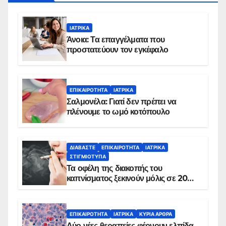
ΙΑΤΡΙΚΆ
Άνοια: Τα επαγγέλματα που
προστατεύουν τον εγκέφαλο
ΕΠΙΚΑΙΡΌΤΗΤΑ
ΙΑΤΡΙΚΆ
Σαλμονέλα: Γιατί δεν πρέπει να
πλένουμε το ωμό κοτόπουλο
ΔΙΑΒΆΣΤΕ
ΕΠΙΚΑΙΡΌΤΗΤΑ
ΙΑΤΡΙΚΆ
ΣΤΙΓΜΙΌΤΥΠΑ
Τα οφέλη της διακοπής του
καπνίσματος ξεκινούν μόλις σε 20
λεπτά
ΕΠΙΚΑΙΡΌΤΗΤΑ
ΙΑΤΡΙΚΆ
ΚΥΡΙΑ ΑΡΘΡΑ
Δύο νέες θεραπείες φέρνουν ελπίδα