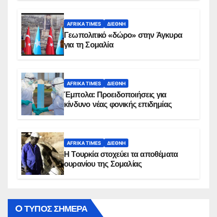
AFRIKA TIMES
ΔΙΕΘΝΉ
Γεωπολιτικό «δώρο» στην Άγκυρα
για τη Σομαλία
AFRIKA TIMES
ΔΙΕΘΝΉ
Έμπολα: Προειδοποιήσεις για
κίνδυνο νέας φονικής επιδημίας
AFRIKA TIMES
ΔΙΕΘΝΉ
Η Τουρκία στοχεύει τα αποθέματα
ουρανίου της Σομαλίας
O ΤΥΠΟΣ ΣΗΜΕΡΑ