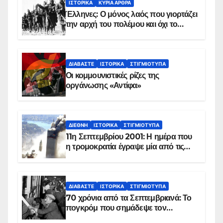
ΙΣΤΟΡΙΚΆ
ΚΥΡΙΑ ΑΡΘΡΑ
Έλληνες: Ο μόνος λαός που γιορτάζει
την αρχή του πολέμου και όχι το
τέλος του
ΔΙΑΒΆΣΤΕ
ΙΣΤΟΡΙΚΆ
ΣΤΙΓΜΙΌΤΥΠΑ
Οι κομμουνιστικές ρίζες της
οργάνωσης «Αντίφα»
ΔΙΕΘΝΉ
ΙΣΤΟΡΙΚΆ
ΣΤΙΓΜΙΌΤΥΠΑ
11η Σεπτεμβρίου 2001: Η ημέρα που
η τρομοκρατία έγραψε μία από τις
πιο μαύρες σελίδες στην ιστορία του
πλανήτη
ΔΙΑΒΆΣΤΕ
ΙΣΤΟΡΙΚΆ
ΣΤΙΓΜΙΌΤΥΠΑ
70 χρόνια από τα Σεπτεμβριανά: Το
πογκρόμ που σημάδεψε τον
ελληνισμό της Κωνσταντινούπολης