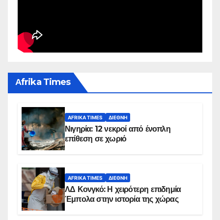
Αfrika Times
AFRIKA TIMES
ΔΙΕΘΝΉ
Νιγηρία: 12 νεκροί από ένοπλη
επίθεση σε χωριό
AFRIKA TIMES
ΔΙΕΘΝΉ
ΛΔ Κονγκό: Η χειρότερη επιδημία
Έμπολα στην ιστορία της χώρας