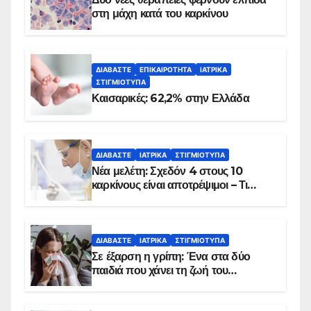
στη μάχη κατά του καρκίνου
ΔΙΑΒΆΣΤΕ
ΕΠΙΚΑΙΡΌΤΗΤΑ
ΙΑΤΡΙΚΆ
ΣΤΙΓΜΙΌΤΥΠΑ
Καισαρικές: 62,2% στην Ελλάδα
ΔΙΑΒΆΣΤΕ
ΙΑΤΡΙΚΆ
ΣΤΙΓΜΙΌΤΥΠΑ
Νέα μελέτη: Σχεδόν 4 στους 10
καρκίνους είναι αποτρέψιμοι – Τι
δείχνουν τα στοιχεία
ΔΙΑΒΆΣΤΕ
ΙΑΤΡΙΚΆ
ΣΤΙΓΜΙΌΤΥΠΑ
Σε έξαρση η γρίπη: Ένα στα δύο
παιδιά που χάνει τη ζωή του
αντιμετωπίζει υποκείμενο νόσημα –
Εμβολιασμό συνιστούν οι ειδικοί