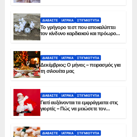
ΔΙΑΒΆΣΤΕ
ΙΑΤΡΙΚΆ
ΣΤΙΓΜΙΌΤΥΠΑ
Το γρήγορο τεστ που αποκαλύπτει
τον κίνδυνο καρδιακού και πρόωρου
θανάτου
ΔΙΑΒΆΣΤΕ
ΙΑΤΡΙΚΆ
ΣΤΙΓΜΙΌΤΥΠΑ
Δεκέμβριος: Ο μήνας – πειρασμός για
τη σιλουέτα μας
ΔΙΑΒΆΣΤΕ
ΙΑΤΡΙΚΆ
ΣΤΙΓΜΙΌΤΥΠΑ
Γιατί αυξάνονται τα εμφράγματα στις
γιορτές – Πώς να μειώσετε τον
κίνδυνο, σύμφωνα με καρδιολόγο
ΔΙΑΒΆΣΤΕ
ΙΑΤΡΙΚΆ
ΣΤΙΓΜΙΌΤΥΠΑ