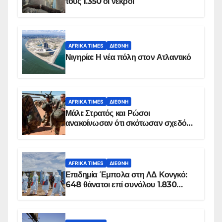
τους 1.350 οι νεκροί
AFRIKA TIMES
ΔΙΕΘΝΉ
Νιγηρία: Η νέα πόλη στον Ατλαντικό
AFRIKA TIMES
ΔΙΕΘΝΉ
Μάλι: Στρατός και Ρώσοι
ανακοίνωσαν ότι σκότωσαν σχεδόν
100 τζιχαντιστές
AFRIKA TIMES
ΔΙΕΘΝΉ
Επιδημία Έμπολα στη ΛΔ Κονγκό:
648 θάνατοι επί συνόλου 1.830
επιβεβαιωμένων κρουσμάτων