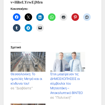
v=HibrLYrwEjMrn
Κοινοποιήστε:
Σχετικά
Θεσσαλονίκη: Το
Έτσι μαγείρευαν τις
ημιτελές Μετρό και οι
ΔΗΜΟΣΚΟΠΗΣΕΙΣ οι
κίνδυνοι του!
σύμβουλοι του
σε "Διαβάστε"
Μητσοτάκη –
Αποκαλυπτικό ΒΙΝΤΕΟ
σε "Πολιτική"