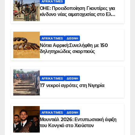
AFRIKA TIMES
ΟΗΕ: Προειδοποίηση Γκουτέρες για
κίνδυνο νέας αιματοχυσίας στο Ελ
Ομπέιντ του Σουδάν
AFRIKA TIMES
ΔΙΕΘΝΉ
Νότια Αφρική:Συνελήφθη με 150
δηλητηριώδεις σκορπιούς
AFRIKA TIMES
ΔΙΕΘΝΉ
17 νεκροί αγρότες στη Νιγηρία
AFRIKA TIMES
ΔΙΕΘΝΉ
Μουντιάλ 2026: Εντυπωσιακή άφιξη
του Κονγκό στο Χιούστον