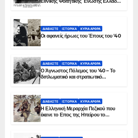
Εθνικής Φοιτητικής Ένωσης Ελλάδος
στις 17 Νοεμβρίου 1975 με την
αιματοβαμμένη σημαία
ΔΙΑΒΆΣΤΕ
ΙΣΤΟΡΙΚΆ
ΚΥΡΙΑ ΑΡΘΡΑ
Οι αφανείς ήρωες του Έπους του ’40
ΔΙΑΒΆΣΤΕ
ΙΣΤΟΡΙΚΆ
ΚΥΡΙΑ ΑΡΘΡΑ
Ο Άγνωστος Πόλεμος του ’40 – Το
διπλωματικό και στρατιωτικό
παρασκήνιο
ΔΙΑΒΆΣΤΕ
ΙΣΤΟΡΙΚΆ
ΚΥΡΙΑ ΑΡΘΡΑ
Η Ελληνική Μεραρχία Πεζικού που
έκανε το Επος της Ηπείρου το
χειμώνα του 1940