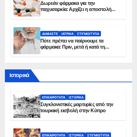
Δωρεάν φάρμακα για την
παχυσαρκία: Αρχίζει η αποστολή
sms για τους δικαιούχους – Οι
προϋποθέσεις ένταξης στο
πρόγραμμα
ΔΙΑΒΆΣΤΕ
ΙΑΤΡΙΚΆ
ΣΤΙΓΜΙΌΤΥΠΑ
Πότε πρέπει να παίρνουμε τα
φάρμακα: Πριν, μετά ή κατά τη
διάρκεια του φαγητού;
Ιστορικά
ΕΠΙΚΑΙΡΌΤΗΤΑ
ΙΣΤΟΡΙΚΆ
Συγκλονιστικές μαρτυρίες από την
τουρκική εισβολή στην Κύπρο
ΕΠΙΚΑΙΡΌΤΗΤΑ
ΙΣΤΟΡΙΚΆ
ΣΤΙΓΜΙΌΤΥΠΑ