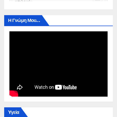
Η Γνώμη Μου…
Yγεία