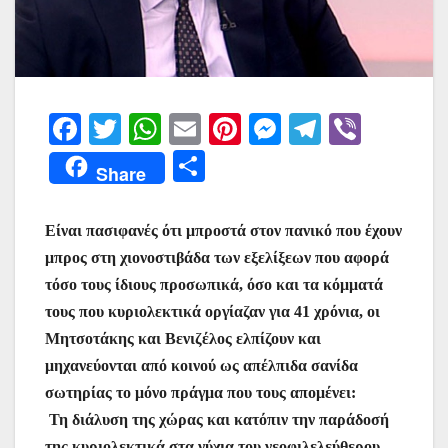
F
T
W
E
Pi
M
T
Vi
a
w
h
m
nt
e
el
b
Μ
Share
c
itt
at
ai
er
s
e
er
οι
e
er
s
l
e
s
gr
ρ
Είναι πασιφανές ότι μπροστά στον πανικό που έχουν
b
A
st
e
a
α
μπρος στη χιονοστιβάδα των εξελίξεων που αφορά
o
p
n
m
σ
τόσο τους ίδιους προσωπικά, όσο και τα κόμματά
o
p
g
τους που κυριολεκτικά οργίαζαν για 41 χρόνια, οι
τε
Μητσοτάκης και Βενιζέλος ελπίζουν και
k
er
ίτ
μηχανεύονται από κοινού ως απέλπιδα σανίδα
ε
σωτηρίας το μόνο πράγμα που τους απομένει:
Τη διάλυση της χώρας και κατόπιν την παράδοσή
της κυριολεκτικά στα νύχια του νεοφιλελεύθερου