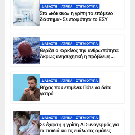
ΔΙΑΒΆΣΤΕ
ΙΑΤΡΙΚΆ
ΣΤΙΓΜΙΌΤΥΠΑ
Στο «κόκκινο» η γρίπη το επόμενο
διάστημα- Σε ετοιμότητα το ΕΣΥ
ΔΙΑΒΆΣΤΕ
ΙΑΤΡΙΚΆ
ΣΤΙΓΜΙΌΤΥΠΑ
Θερίζει ο καρκίνος την ανθρωπότητα:
Άκρως ανησυχητική η πρόβλεψη…
ΔΙΑΒΆΣΤΕ
ΙΑΤΡΙΚΆ
ΣΤΙΓΜΙΌΤΥΠΑ
Βήχας που επιμένει: Πότε να δείτε
γιατρό
ΔΙΑΒΆΣΤΕ
ΙΑΤΡΙΚΆ
ΣΤΙΓΜΙΌΤΥΠΑ
Σε έξαρση η γρίπη Α: Συναγερμός για
τα παιδιά και τις ευάλωτες ομάδες