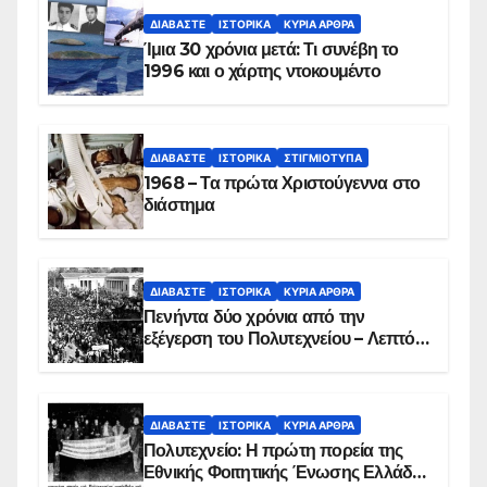
ΔΙΑΒΆΣΤΕ
ΙΣΤΟΡΙΚΆ
ΚΥΡΙΑ ΑΡΘΡΑ
Ίμια 30 χρόνια μετά: Τι συνέβη το
1996 και ο χάρτης ντοκουμέντο
ΔΙΑΒΆΣΤΕ
ΙΣΤΟΡΙΚΆ
ΣΤΙΓΜΙΌΤΥΠΑ
1968 – Τα πρώτα Χριστούγεννα στο
διάστημα
ΔΙΑΒΆΣΤΕ
ΙΣΤΟΡΙΚΆ
ΚΥΡΙΑ ΑΡΘΡΑ
Πενήντα δύο χρόνια από την
εξέγερση του Πολυτεχνείου – Λεπτό
προς λεπτό η εισβολή – ΦΩΤΟ και
ΒΙΝΤΕΟ
ΔΙΑΒΆΣΤΕ
ΙΣΤΟΡΙΚΆ
ΚΥΡΙΑ ΑΡΘΡΑ
Πολυτεχνείο: Η πρώτη πορεία της
Εθνικής Φοιτητικής Ένωσης Ελλάδος