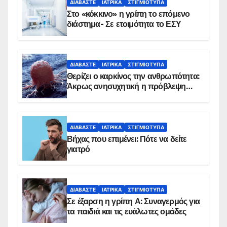
ΔΙΑΒΆΣΤΕ
ΙΑΤΡΙΚΆ
ΣΤΙΓΜΙΌΤΥΠΑ
Στο «κόκκινο» η γρίπη το επόμενο
διάστημα- Σε ετοιμότητα το ΕΣΥ
ΔΙΑΒΆΣΤΕ
ΙΑΤΡΙΚΆ
ΣΤΙΓΜΙΌΤΥΠΑ
Θερίζει ο καρκίνος την ανθρωπότητα:
Άκρως ανησυχητική η πρόβλεψη…
ΔΙΑΒΆΣΤΕ
ΙΑΤΡΙΚΆ
ΣΤΙΓΜΙΌΤΥΠΑ
Βήχας που επιμένει: Πότε να δείτε
γιατρό
ΔΙΑΒΆΣΤΕ
ΙΑΤΡΙΚΆ
ΣΤΙΓΜΙΌΤΥΠΑ
Σε έξαρση η γρίπη Α: Συναγερμός για
τα παιδιά και τις ευάλωτες ομάδες