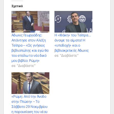
Σχετικά
Άδωνις Γεωργιάδης:
Η «Ιθάκη» του Τσίπρα…
Απάντησε στον Αλέξη
άναψε τα αίματα! Η
Τσίπρα – «Ως γνήσιος
«υποδοχή» και ο
βιβλιοπώλης και εγώ θα
βιβλιοκριτικός Άδωνις
του στείλω το νέο δικό
σε "Διαβάστε"
μου βιβλίο: Ρώμη»
σε "Διαβάστε"
«Ρώμη: Από την Άνοδο
στην Πτώση» – Το
Σάββατο 29 Νοεμβρίου
η παρουσίαση του νέου