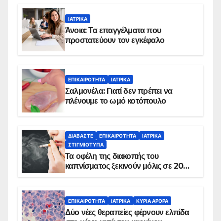
ΙΑΤΡΙΚΆ
Άνοια: Τα επαγγέλματα που
προστατεύουν τον εγκέφαλο
ΕΠΙΚΑΙΡΌΤΗΤΑ
ΙΑΤΡΙΚΆ
Σαλμονέλα: Γιατί δεν πρέπει να
πλένουμε το ωμό κοτόπουλο
ΔΙΑΒΆΣΤΕ
ΕΠΙΚΑΙΡΌΤΗΤΑ
ΙΑΤΡΙΚΆ
ΣΤΙΓΜΙΌΤΥΠΑ
Τα οφέλη της διακοπής του
καπνίσματος ξεκινούν μόλις σε 20
λεπτά
ΕΠΙΚΑΙΡΌΤΗΤΑ
ΙΑΤΡΙΚΆ
ΚΥΡΙΑ ΑΡΘΡΑ
Δύο νέες θεραπείες φέρνουν ελπίδα