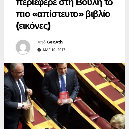
περιέφερε στη Βουλή το
πιο «απίστευτο» βιβλίο
(εικόνες)
Από
GeoAth
ΜΑΡ 19, 2017