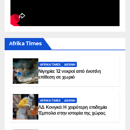
Αfrika Times
AFRIKA TIMES
ΔΙΕΘΝΉ
Νιγηρία: 12 νεκροί από ένοπλη
επίθεση σε χωριό
AFRIKA TIMES
ΔΙΕΘΝΉ
ΛΔ Κονγκό: Η χειρότερη επιδημία
Έμπολα στην ιστορία της χώρας