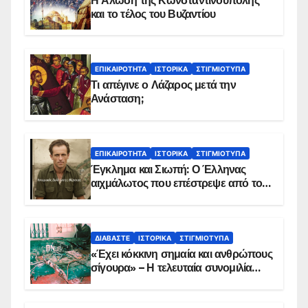
Η Άλωση της Κωνσταντινούπολης
και το τέλος του Βυζαντίου
ΕΠΙΚΑΙΡΌΤΗΤΑ
ΙΣΤΟΡΙΚΆ
ΣΤΙΓΜΙΌΤΥΠΑ
Τι απέγινε ο Λάζαρος μετά την
Ανάσταση;
ΕΠΙΚΑΙΡΌΤΗΤΑ
ΙΣΤΟΡΙΚΆ
ΣΤΙΓΜΙΌΤΥΠΑ
Έγκλημα και Σιωπή: Ο Έλληνας
αιχμάλωτος που επέστρεψε από το
Παραπέτασμα
ΔΙΑΒΆΣΤΕ
ΙΣΤΟΡΙΚΆ
ΣΤΙΓΜΙΌΤΥΠΑ
«Έχει κόκκινη σημαία και ανθρώπους
σίγουρα» – Η τελευταία συνομιλία
των ηρώων στα Ίμια, πριν τη
συντριβή του ελικοπτέρου