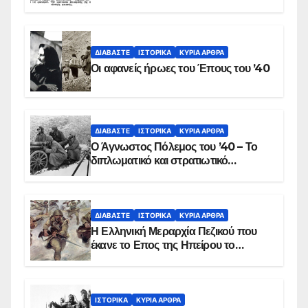
στις 17 Νοεμβρίου 1975 με την
αιματοβαμμένη σημαία
ΔΙΑΒΆΣΤΕ
ΙΣΤΟΡΙΚΆ
ΚΥΡΙΑ ΑΡΘΡΑ
Οι αφανείς ήρωες του Έπους του ’40
ΔΙΑΒΆΣΤΕ
ΙΣΤΟΡΙΚΆ
ΚΥΡΙΑ ΑΡΘΡΑ
Ο Άγνωστος Πόλεμος του ’40 – Το
διπλωματικό και στρατιωτικό
παρασκήνιο
ΔΙΑΒΆΣΤΕ
ΙΣΤΟΡΙΚΆ
ΚΥΡΙΑ ΑΡΘΡΑ
Η Ελληνική Μεραρχία Πεζικού που
έκανε το Επος της Ηπείρου το
χειμώνα του 1940
ΙΣΤΟΡΙΚΆ
ΚΥΡΙΑ ΑΡΘΡΑ