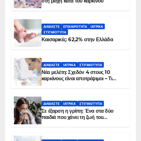
στη μάχη κατά του καρκίνου
ΔΙΑΒΆΣΤΕ
ΕΠΙΚΑΙΡΌΤΗΤΑ
ΙΑΤΡΙΚΆ
ΣΤΙΓΜΙΌΤΥΠΑ
Καισαρικές: 62,2% στην Ελλάδα
ΔΙΑΒΆΣΤΕ
ΙΑΤΡΙΚΆ
ΣΤΙΓΜΙΌΤΥΠΑ
Νέα μελέτη: Σχεδόν 4 στους 10
καρκίνους είναι αποτρέψιμοι – Τι
δείχνουν τα στοιχεία
ΔΙΑΒΆΣΤΕ
ΙΑΤΡΙΚΆ
ΣΤΙΓΜΙΌΤΥΠΑ
Σε έξαρση η γρίπη: Ένα στα δύο
παιδιά που χάνει τη ζωή του
αντιμετωπίζει υποκείμενο νόσημα –
Εμβολιασμό συνιστούν οι ειδικοί