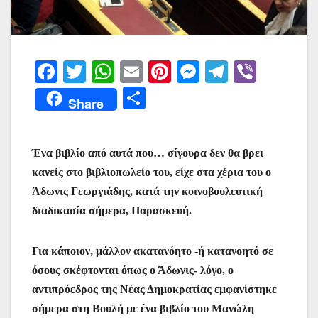
F
T
W
E
Pi
M
T
Vi
a
w
h
m
nt
e
el
b
Μ
Share
c
itt
at
ai
er
s
e
er
οι
e
er
s
l
e
s
gr
ρ
Ένα βιβλίο από αυτά που… σίγουρα δεν θα βρει
b
A
st
e
a
α
κανείς στο βιβλιοπωλείο του, είχε στα χέρια του ο
o
p
n
m
σ
Άδωνις Γεωργιάδης, κατά την κοινοβουλευτική
o
p
g
τε
διαδικασία σήμερα, Παρασκευή.
k
er
ίτ
ε
Για κάποιον, μάλλον ακατανόητο -ή κατανοητό σε
όσους σκέφτονται όπως ο Άδωνις- λόγο, ο
αντιπρόεδρος της Νέας Δημοκρατίας εμφανίστηκε
σήμερα στη Βουλή με ένα βιβλίο του Μανώλη