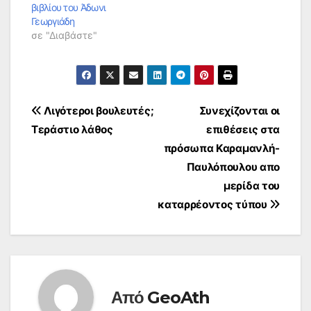
βιβλίου του Άδωνι
Γεωργιάδη
σε "Διαβάστε"
Πλοήγηση
Λιγότεροι βουλευτές;
Συνεχίζονται οι
Τεράστιο λάθος
επιθέσεις στα
άρθρων
πρόσωπα Καραμανλή-
Παυλόπουλου απο
μερίδα του
καταρρέοντος τύπου
Από
GeoAth