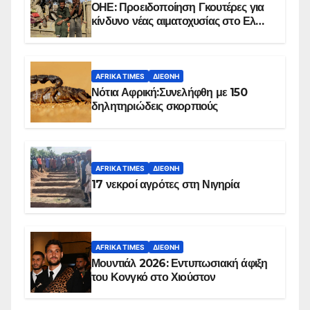
ΟΗΕ: Προειδοποίηση Γκουτέρες για
κίνδυνο νέας αιματοχυσίας στο Ελ
Ομπέιντ του Σουδάν
AFRIKA TIMES
ΔΙΕΘΝΉ
Νότια Αφρική:Συνελήφθη με 150
δηλητηριώδεις σκορπιούς
AFRIKA TIMES
ΔΙΕΘΝΉ
17 νεκροί αγρότες στη Νιγηρία
AFRIKA TIMES
ΔΙΕΘΝΉ
Μουντιάλ 2026: Εντυπωσιακή άφιξη
του Κονγκό στο Χιούστον