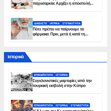
παχυσαρκία: Αρχίζει η αποστολή
sms για τους δικαιούχους – Οι
προϋποθέσεις ένταξης στο
πρόγραμμα
ΔΙΑΒΆΣΤΕ
ΙΑΤΡΙΚΆ
ΣΤΙΓΜΙΌΤΥΠΑ
Πότε πρέπει να παίρνουμε τα
φάρμακα: Πριν, μετά ή κατά τη
διάρκεια του φαγητού;
Ιστορικά
ΕΠΙΚΑΙΡΌΤΗΤΑ
ΙΣΤΟΡΙΚΆ
Συγκλονιστικές μαρτυρίες από την
τουρκική εισβολή στην Κύπρο
ΕΠΙΚΑΙΡΌΤΗΤΑ
ΙΣΤΟΡΙΚΆ
ΣΤΙΓΜΙΌΤΥΠΑ