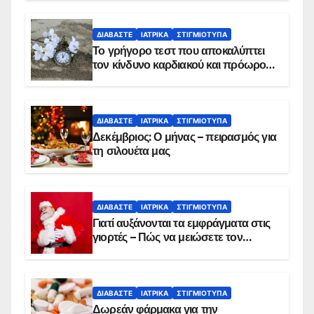
ΔΙΑΒΆΣΤΕ
ΙΑΤΡΙΚΆ
ΣΤΙΓΜΙΌΤΥΠΑ
Το γρήγορο τεστ που αποκαλύπτει
τον κίνδυνο καρδιακού και πρόωρου
θανάτου
ΔΙΑΒΆΣΤΕ
ΙΑΤΡΙΚΆ
ΣΤΙΓΜΙΌΤΥΠΑ
Δεκέμβριος: Ο μήνας – πειρασμός για
τη σιλουέτα μας
ΔΙΑΒΆΣΤΕ
ΙΑΤΡΙΚΆ
ΣΤΙΓΜΙΌΤΥΠΑ
Γιατί αυξάνονται τα εμφράγματα στις
γιορτές – Πώς να μειώσετε τον
κίνδυνο, σύμφωνα με καρδιολόγο
ΔΙΑΒΆΣΤΕ
ΙΑΤΡΙΚΆ
ΣΤΙΓΜΙΌΤΥΠΑ
Δωρεάν φάρμακα για την