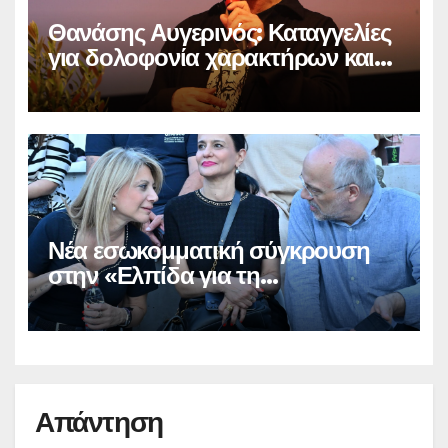
Θανάσης Αυγερινός: Καταγγελίες
για δολοφονία χαρακτήρων και
παραπληροφόρηση
Νέα εσωκομματική σύγκρουση
στην «Ελπίδα για τη
Δημοκρατία»
Απάντηση