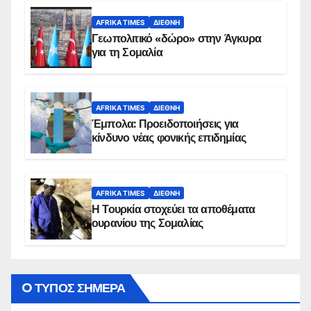
AFRIKA TIMES
ΔΙΕΘΝΉ
Γεωπολιτικό «δώρο» στην Άγκυρα
για τη Σομαλία
AFRIKA TIMES
ΔΙΕΘΝΉ
Έμπολα: Προειδοποιήσεις για
κίνδυνο νέας φονικής επιδημίας
AFRIKA TIMES
ΔΙΕΘΝΉ
Η Τουρκία στοχεύει τα αποθέματα
ουρανίου της Σομαλίας
O ΤΥΠΟΣ ΣΗΜΕΡΑ