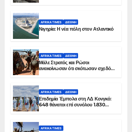
AFRIKA TIMES
ΔΙΕΘΝΉ
Νιγηρία: Η νέα πόλη στον Ατλαντικό
AFRIKA TIMES
ΔΙΕΘΝΉ
Μάλι: Στρατός και Ρώσοι
ανακοίνωσαν ότι σκότωσαν σχεδόν
100 τζιχαντιστές
AFRIKA TIMES
ΔΙΕΘΝΉ
Επιδημία Έμπολα στη ΛΔ Κονγκό:
648 θάνατοι επί συνόλου 1.830
επιβεβαιωμένων κρουσμάτων
AFRIKA TIMES