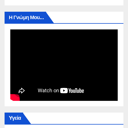
Η Γνώμη Μου…
Yγεία