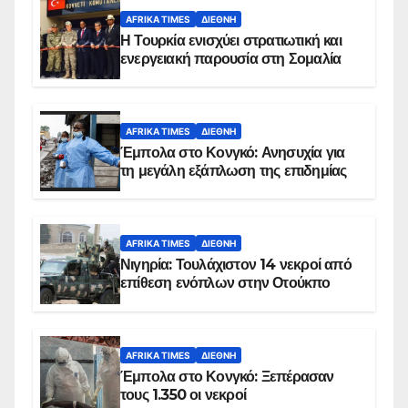
AFRIKA TIMES
ΔΙΕΘΝΉ
Η Τουρκία ενισχύει στρατιωτική και
ενεργειακή παρουσία στη Σομαλία
AFRIKA TIMES
ΔΙΕΘΝΉ
Έμπολα στο Κονγκό: Ανησυχία για
τη μεγάλη εξάπλωση της επιδημίας
AFRIKA TIMES
ΔΙΕΘΝΉ
Νιγηρία: Τουλάχιστον 14 νεκροί από
επίθεση ενόπλων στην Οτούκπο
AFRIKA TIMES
ΔΙΕΘΝΉ
Έμπολα στο Κονγκό: Ξεπέρασαν
τους 1.350 οι νεκροί