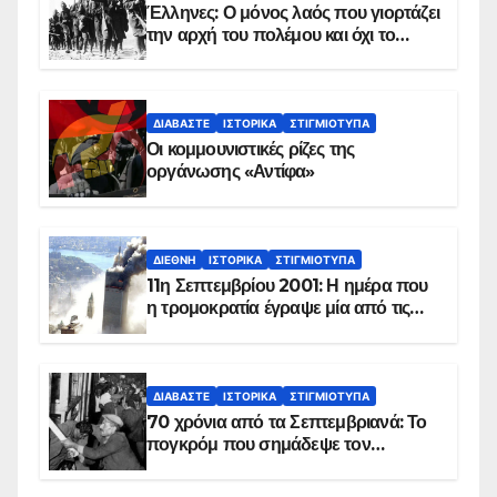
Έλληνες: Ο μόνος λαός που γιορτάζει
την αρχή του πολέμου και όχι το
τέλος του
ΔΙΑΒΆΣΤΕ
ΙΣΤΟΡΙΚΆ
ΣΤΙΓΜΙΌΤΥΠΑ
Οι κομμουνιστικές ρίζες της
οργάνωσης «Αντίφα»
ΔΙΕΘΝΉ
ΙΣΤΟΡΙΚΆ
ΣΤΙΓΜΙΌΤΥΠΑ
11η Σεπτεμβρίου 2001: Η ημέρα που
η τρομοκρατία έγραψε μία από τις
πιο μαύρες σελίδες στην ιστορία του
πλανήτη
ΔΙΑΒΆΣΤΕ
ΙΣΤΟΡΙΚΆ
ΣΤΙΓΜΙΌΤΥΠΑ
70 χρόνια από τα Σεπτεμβριανά: Το
πογκρόμ που σημάδεψε τον
ελληνισμό της Κωνσταντινούπολης