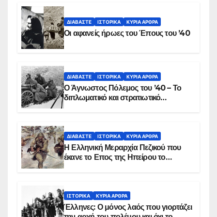
ΔΙΑΒΆΣΤΕ
ΙΣΤΟΡΙΚΆ
ΚΥΡΙΑ ΑΡΘΡΑ
Οι αφανείς ήρωες του Έπους του ’40
ΔΙΑΒΆΣΤΕ
ΙΣΤΟΡΙΚΆ
ΚΥΡΙΑ ΑΡΘΡΑ
Ο Άγνωστος Πόλεμος του ’40 – Το
διπλωματικό και στρατιωτικό
παρασκήνιο
ΔΙΑΒΆΣΤΕ
ΙΣΤΟΡΙΚΆ
ΚΥΡΙΑ ΑΡΘΡΑ
Η Ελληνική Μεραρχία Πεζικού που
έκανε το Επος της Ηπείρου το
χειμώνα του 1940
ΙΣΤΟΡΙΚΆ
ΚΥΡΙΑ ΑΡΘΡΑ
Έλληνες: Ο μόνος λαός που γιορτάζει
την αρχή του πολέμου και όχι το