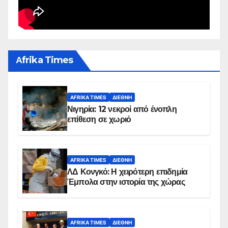
Αfrika Times
AFRIKA TIMES
ΔΙΕΘΝΉ
Νιγηρία: 12 νεκροί από ένοπλη
επίθεση σε χωριό
AFRIKA TIMES
ΔΙΕΘΝΉ
ΛΔ Κονγκό: Η χειρότερη επιδημία
Έμπολα στην ιστορία της χώρας
AFRIKA TIMES
ΔΙΕΘΝΉ