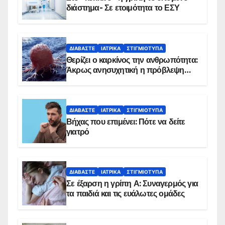
διάστημα- Σε ετοιμότητα το ΕΣΥ
ΔΙΑΒΆΣΤΕ
ΙΑΤΡΙΚΆ
ΣΤΙΓΜΙΌΤΥΠΑ
Θερίζει ο καρκίνος την ανθρωπότητα:
Άκρως ανησυχητική η πρόβλεψη…
ΔΙΑΒΆΣΤΕ
ΙΑΤΡΙΚΆ
ΣΤΙΓΜΙΌΤΥΠΑ
Βήχας που επιμένει: Πότε να δείτε
γιατρό
ΔΙΑΒΆΣΤΕ
ΙΑΤΡΙΚΆ
ΣΤΙΓΜΙΌΤΥΠΑ
Σε έξαρση η γρίπη Α: Συναγερμός για
τα παιδιά και τις ευάλωτες ομάδες