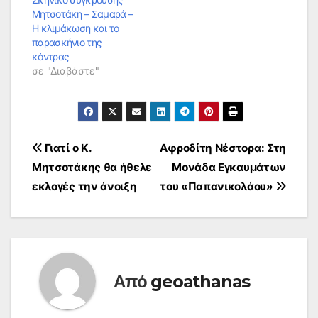
Μητσοτάκη – Σαμαρά –
Η κλιμάκωση και το
παρασκήνιο της
κόντρας
σε "Διαβάστε"
Πλοήγηση
Γιατί ο Κ.
Αφροδίτη Νέστορα: Στη
Μητσοτάκης θα ήθελε
Μονάδα Εγκαυμάτων
άρθρων
εκλογές την άνοιξη
του «Παπανικολάου»
Από
geoathanas