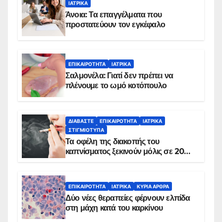
ΙΑΤΡΙΚΆ
Άνοια: Τα επαγγέλματα που
προστατεύουν τον εγκέφαλο
ΕΠΙΚΑΙΡΌΤΗΤΑ
ΙΑΤΡΙΚΆ
Σαλμονέλα: Γιατί δεν πρέπει να
πλένουμε το ωμό κοτόπουλο
ΔΙΑΒΆΣΤΕ
ΕΠΙΚΑΙΡΌΤΗΤΑ
ΙΑΤΡΙΚΆ
ΣΤΙΓΜΙΌΤΥΠΑ
Τα οφέλη της διακοπής του
καπνίσματος ξεκινούν μόλις σε 20
λεπτά
ΕΠΙΚΑΙΡΌΤΗΤΑ
ΙΑΤΡΙΚΆ
ΚΥΡΙΑ ΑΡΘΡΑ
Δύο νέες θεραπείες φέρνουν ελπίδα
στη μάχη κατά του καρκίνου