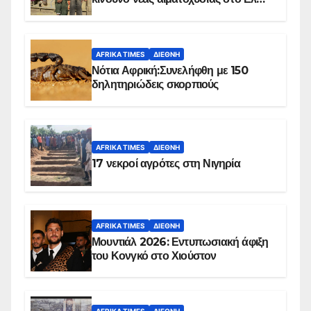
Ομπέιντ του Σουδάν
AFRIKA TIMES
ΔΙΕΘΝΉ
Νότια Αφρική:Συνελήφθη με 150
δηλητηριώδεις σκορπιούς
AFRIKA TIMES
ΔΙΕΘΝΉ
17 νεκροί αγρότες στη Νιγηρία
AFRIKA TIMES
ΔΙΕΘΝΉ
Μουντιάλ 2026: Εντυπωσιακή άφιξη
του Κονγκό στο Χιούστον