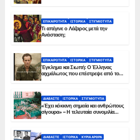
ΕΠΙΚΑΙΡΌΤΗΤΑ
ΙΣΤΟΡΙΚΆ
ΣΤΙΓΜΙΌΤΥΠΑ
Τι απέγινε ο Λάζαρος μετά την
Ανάσταση;
ΕΠΙΚΑΙΡΌΤΗΤΑ
ΙΣΤΟΡΙΚΆ
ΣΤΙΓΜΙΌΤΥΠΑ
Έγκλημα και Σιωπή: Ο Έλληνας
αιχμάλωτος που επέστρεψε από το
Παραπέτασμα
ΔΙΑΒΆΣΤΕ
ΙΣΤΟΡΙΚΆ
ΣΤΙΓΜΙΌΤΥΠΑ
«Έχει κόκκινη σημαία και ανθρώπους
σίγουρα» – Η τελευταία συνομιλία
των ηρώων στα Ίμια, πριν τη
συντριβή του ελικοπτέρου
ΔΙΑΒΆΣΤΕ
ΙΣΤΟΡΙΚΆ
ΚΥΡΙΑ ΑΡΘΡΑ