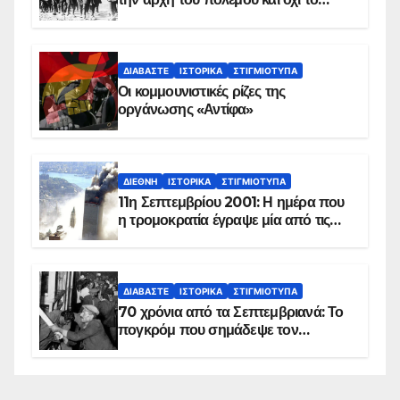
τέλος του
ΔΙΑΒΆΣΤΕ
ΙΣΤΟΡΙΚΆ
ΣΤΙΓΜΙΌΤΥΠΑ
Οι κομμουνιστικές ρίζες της
οργάνωσης «Αντίφα»
ΔΙΕΘΝΉ
ΙΣΤΟΡΙΚΆ
ΣΤΙΓΜΙΌΤΥΠΑ
11η Σεπτεμβρίου 2001: Η ημέρα που
η τρομοκρατία έγραψε μία από τις
πιο μαύρες σελίδες στην ιστορία του
πλανήτη
ΔΙΑΒΆΣΤΕ
ΙΣΤΟΡΙΚΆ
ΣΤΙΓΜΙΌΤΥΠΑ
70 χρόνια από τα Σεπτεμβριανά: Το
πογκρόμ που σημάδεψε τον
ελληνισμό της Κωνσταντινούπολης