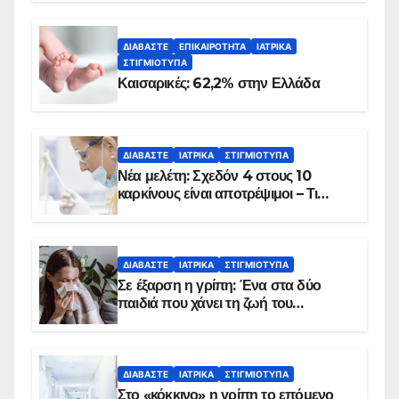
ΔΙΑΒΆΣΤΕ
ΕΠΙΚΑΙΡΌΤΗΤΑ
ΙΑΤΡΙΚΆ
ΣΤΙΓΜΙΌΤΥΠΑ
Καισαρικές: 62,2% στην Ελλάδα
ΔΙΑΒΆΣΤΕ
ΙΑΤΡΙΚΆ
ΣΤΙΓΜΙΌΤΥΠΑ
Νέα μελέτη: Σχεδόν 4 στους 10
καρκίνους είναι αποτρέψιμοι – Τι
δείχνουν τα στοιχεία
ΔΙΑΒΆΣΤΕ
ΙΑΤΡΙΚΆ
ΣΤΙΓΜΙΌΤΥΠΑ
Σε έξαρση η γρίπη: Ένα στα δύο
παιδιά που χάνει τη ζωή του
αντιμετωπίζει υποκείμενο νόσημα –
Εμβολιασμό συνιστούν οι ειδικοί
ΔΙΑΒΆΣΤΕ
ΙΑΤΡΙΚΆ
ΣΤΙΓΜΙΌΤΥΠΑ
Στο «κόκκινο» η γρίπη το επόμενο