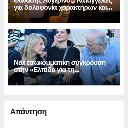
Θανάσης Αυγερινός: Καταγγελίες
για δολοφονία χαρακτήρων και
παραπληροφόρηση
Νέα εσωκομματική σύγκρουση
στην «Ελπίδα για τη
Δημοκρατία»
Απάντηση