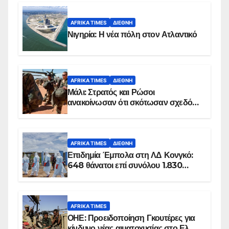
AFRIKA TIMES
ΔΙΕΘΝΉ
Νιγηρία: Η νέα πόλη στον Ατλαντικό
AFRIKA TIMES
ΔΙΕΘΝΉ
Μάλι: Στρατός και Ρώσοι
ανακοίνωσαν ότι σκότωσαν σχεδόν
100 τζιχαντιστές
AFRIKA TIMES
ΔΙΕΘΝΉ
Επιδημία Έμπολα στη ΛΔ Κονγκό:
648 θάνατοι επί συνόλου 1.830
επιβεβαιωμένων κρουσμάτων
AFRIKA TIMES
ΟΗΕ: Προειδοποίηση Γκουτέρες για
κίνδυνο νέας αιματοχυσίας στο Ελ