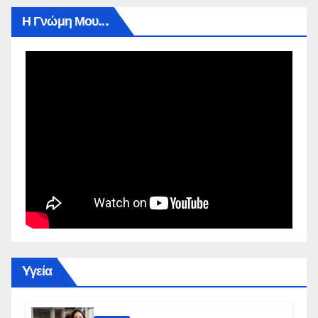
Η Γνώμη Μου…
Yγεία