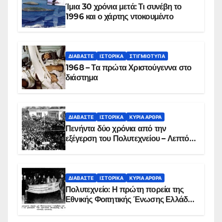
Ίμια 30 χρόνια μετά: Τι συνέβη το
1996 και ο χάρτης ντοκουμέντο
ΔΙΑΒΆΣΤΕ
ΙΣΤΟΡΙΚΆ
ΣΤΙΓΜΙΌΤΥΠΑ
1968 – Τα πρώτα Χριστούγεννα στο
διάστημα
ΔΙΑΒΆΣΤΕ
ΙΣΤΟΡΙΚΆ
ΚΥΡΙΑ ΑΡΘΡΑ
Πενήντα δύο χρόνια από την
εξέγερση του Πολυτεχνείου – Λεπτό
προς λεπτό η εισβολή – ΦΩΤΟ και
ΒΙΝΤΕΟ
ΔΙΑΒΆΣΤΕ
ΙΣΤΟΡΙΚΆ
ΚΥΡΙΑ ΑΡΘΡΑ
Πολυτεχνείο: Η πρώτη πορεία της
Εθνικής Φοιτητικής Ένωσης Ελλάδος
στις 17 Νοεμβρίου 1975 με την
αιματοβαμμένη σημαία