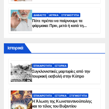
sms για τους δικαιούχους – Οι
προϋποθέσεις ένταξης στο
πρόγραμμα
ΔΙΑΒΆΣΤΕ
ΙΑΤΡΙΚΆ
ΣΤΙΓΜΙΌΤΥΠΑ
Πότε πρέπει να παίρνουμε τα
φάρμακα: Πριν, μετά ή κατά τη
διάρκεια του φαγητού;
Ιστορικά
ΕΠΙΚΑΙΡΌΤΗΤΑ
ΙΣΤΟΡΙΚΆ
Συγκλονιστικές μαρτυρίες από την
τουρκική εισβολή στην Κύπρο
ΕΠΙΚΑΙΡΌΤΗΤΑ
ΙΣΤΟΡΙΚΆ
ΣΤΙΓΜΙΌΤΥΠΑ
Η Άλωση της Κωνσταντινούπολης
και το τέλος του Βυζαντίου