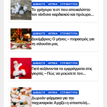
ΔΙΑΒΆΣΤΕ
ΙΑΤΡΙΚΆ
ΣΤΙΓΜΙΌΤΥΠΑ
Το γρήγορο τεστ που αποκαλύπτει
τον κίνδυνο καρδιακού και πρόωρου
θανάτου
ΔΙΑΒΆΣΤΕ
ΙΑΤΡΙΚΆ
ΣΤΙΓΜΙΌΤΥΠΑ
Δεκέμβριος: Ο μήνας – πειρασμός για
τη σιλουέτα μας
ΔΙΑΒΆΣΤΕ
ΙΑΤΡΙΚΆ
ΣΤΙΓΜΙΌΤΥΠΑ
Γιατί αυξάνονται τα εμφράγματα στις
γιορτές – Πώς να μειώσετε τον
κίνδυνο, σύμφωνα με καρδιολόγο
ΔΙΑΒΆΣΤΕ
ΙΑΤΡΙΚΆ
ΣΤΙΓΜΙΌΤΥΠΑ
Δωρεάν φάρμακα για την
παχυσαρκία: Αρχίζει η αποστολή