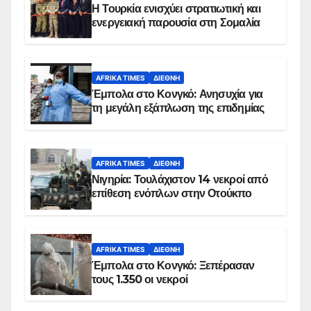
Η Τουρκία ενισχύει στρατιωτική και
ενεργειακή παρουσία στη Σομαλία
AFRIKA TIMES
ΔΙΕΘΝΉ
Έμπολα στο Κονγκό: Ανησυχία για
τη μεγάλη εξάπλωση της επιδημίας
AFRIKA TIMES
ΔΙΕΘΝΉ
Νιγηρία: Τουλάχιστον 14 νεκροί από
επίθεση ενόπλων στην Οτούκπο
AFRIKA TIMES
ΔΙΕΘΝΉ
Έμπολα στο Κονγκό: Ξεπέρασαν
τους 1.350 οι νεκροί