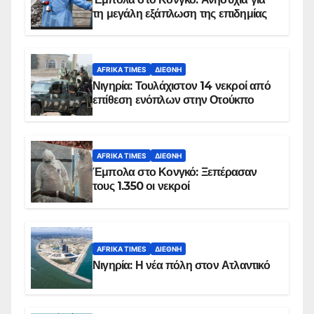
τη μεγάλη εξάπλωση της επιδημίας
AFRIKA TIMES
ΔΙΕΘΝΉ
Νιγηρία: Τουλάχιστον 14 νεκροί από
επίθεση ενόπλων στην Οτούκπο
AFRIKA TIMES
ΔΙΕΘΝΉ
Έμπολα στο Κονγκό: Ξεπέρασαν
τους 1.350 οι νεκροί
AFRIKA TIMES
ΔΙΕΘΝΉ
Νιγηρία: Η νέα πόλη στον Ατλαντικό