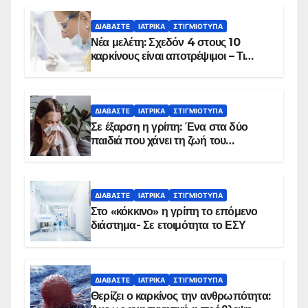
ΔΙΑΒΆΣΤΕ
ΙΑΤΡΙΚΆ
ΣΤΙΓΜΙΌΤΥΠΑ
Νέα μελέτη: Σχεδόν 4 στους 10
καρκίνους είναι αποτρέψιμοι – Τι
δείχνουν τα στοιχεία
ΔΙΑΒΆΣΤΕ
ΙΑΤΡΙΚΆ
ΣΤΙΓΜΙΌΤΥΠΑ
Σε έξαρση η γρίπη: Ένα στα δύο
παιδιά που χάνει τη ζωή του
αντιμετωπίζει υποκείμενο νόσημα –
Εμβολιασμό συνιστούν οι ειδικοί
ΔΙΑΒΆΣΤΕ
ΙΑΤΡΙΚΆ
ΣΤΙΓΜΙΌΤΥΠΑ
Στο «κόκκινο» η γρίπη το επόμενο
διάστημα- Σε ετοιμότητα το ΕΣΥ
ΔΙΑΒΆΣΤΕ
ΙΑΤΡΙΚΆ
ΣΤΙΓΜΙΌΤΥΠΑ
Θερίζει ο καρκίνος την ανθρωπότητα: