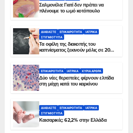
Σαλμονέλα: Γιατί δεν πρέπει να
πλένουμε το ωμό κοτόπουλο
ΔΙΑΒΆΣΤΕ
ΕΠΙΚΑΙΡΌΤΗΤΑ
ΙΑΤΡΙΚΆ
ΣΤΙΓΜΙΌΤΥΠΑ
Τα οφέλη της διακοπής του
καπνίσματος ξεκινούν μόλις σε 20
λεπτά
ΕΠΙΚΑΙΡΌΤΗΤΑ
ΙΑΤΡΙΚΆ
ΚΥΡΙΑ ΑΡΘΡΑ
Δύο νέες θεραπείες φέρνουν ελπίδα
στη μάχη κατά του καρκίνου
ΔΙΑΒΆΣΤΕ
ΕΠΙΚΑΙΡΌΤΗΤΑ
ΙΑΤΡΙΚΆ
ΣΤΙΓΜΙΌΤΥΠΑ
Καισαρικές: 62,2% στην Ελλάδα