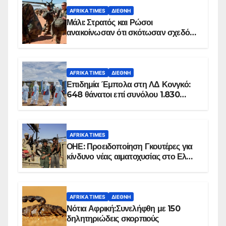
AFRIKA TIMES
ΔΙΕΘΝΉ
Μάλι: Στρατός και Ρώσοι
ανακοίνωσαν ότι σκότωσαν σχεδόν
100 τζιχαντιστές
AFRIKA TIMES
ΔΙΕΘΝΉ
Επιδημία Έμπολα στη ΛΔ Κονγκό:
648 θάνατοι επί συνόλου 1.830
επιβεβαιωμένων κρουσμάτων
AFRIKA TIMES
ΟΗΕ: Προειδοποίηση Γκουτέρες για
κίνδυνο νέας αιματοχυσίας στο Ελ
Ομπέιντ του Σουδάν
AFRIKA TIMES
ΔΙΕΘΝΉ
Νότια Αφρική:Συνελήφθη με 150
δηλητηριώδεις σκορπιούς