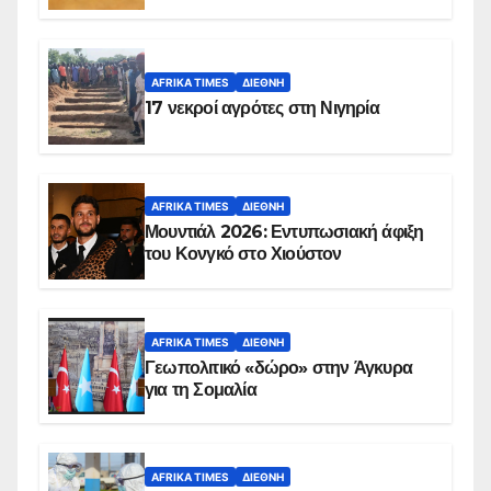
AFRIKA TIMES
ΔΙΕΘΝΉ
17 νεκροί αγρότες στη Νιγηρία
AFRIKA TIMES
ΔΙΕΘΝΉ
Μουντιάλ 2026: Εντυπωσιακή άφιξη
του Κονγκό στο Χιούστον
AFRIKA TIMES
ΔΙΕΘΝΉ
Γεωπολιτικό «δώρο» στην Άγκυρα
για τη Σομαλία
AFRIKA TIMES
ΔΙΕΘΝΉ