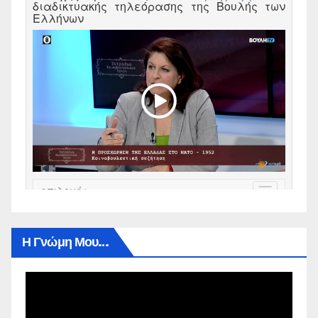
Η Γνώμη Μου…