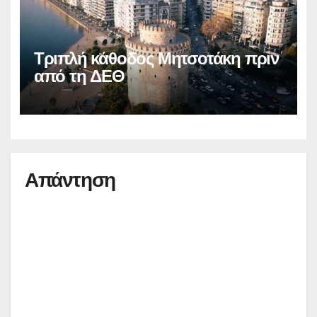
Τριπλή κάθοδος Μητσοτάκη πριν
από τη ΔΕΘ
Απάντηση