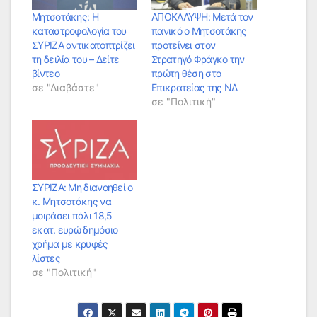
Μητσοτάκης: Η
ΑΠΟΚΑΛΥΨΗ: Μετά τον
καταστροφολογία του
πανικό ο Μητσοτάκης
ΣΥΡΙΖΑ αντικατοπτρίζει
προτείνει στον
τη δειλία του – Δείτε
Στρατηγό Φράγκο την
βίντεο
πρώτη θέση στο
σε "Διαβάστε"
Επικρατείας της ΝΔ
σε "Πολιτική"
ΣΥΡΙΖΑ: Μη διανοηθεί ο
κ. Μητσοτάκης να
μοιράσει πάλι 18,5
εκατ. ευρώ δημόσιο
χρήμα με κρυφές
λίστες
σε "Πολιτική"