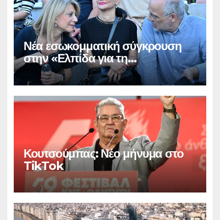
Νέα εσωκομματική σύγκρουση
στην «Ελπίδα για τη
Δημοκρατία»
Κουτσούμπας: Νέο μήνυμα στο
TikTok