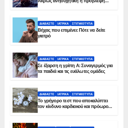
Άκρως ανησυχητική η πρόβλεψη…
ΔΙΑΒΆΣΤΕ
ΙΑΤΡΙΚΆ
ΣΤΙΓΜΙΌΤΥΠΑ
Βήχας που επιμένει: Πότε να δείτε
γιατρό
ΔΙΑΒΆΣΤΕ
ΙΑΤΡΙΚΆ
ΣΤΙΓΜΙΌΤΥΠΑ
Σε έξαρση η γρίπη Α: Συναγερμός για
τα παιδιά και τις ευάλωτες ομάδες
ΔΙΑΒΆΣΤΕ
ΙΑΤΡΙΚΆ
ΣΤΙΓΜΙΌΤΥΠΑ
Το γρήγορο τεστ που αποκαλύπτει
τον κίνδυνο καρδιακού και πρόωρου
θανάτου