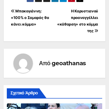
Πλοήγηση
Μπακογιάννη:
Η Καρυστιανού
«100% ο Σαμαράς θα
προαναγγέλλει
άρθρων
κάνει κόμμα»
«κάθαρση» στο κόμμα
της
Από
geoathanas
Σχετικό Άρθρο