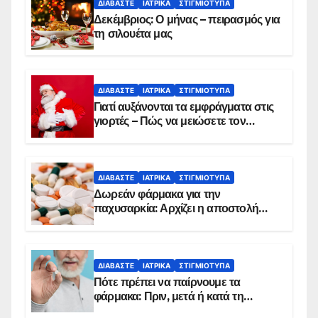
ΔΙΑΒΆΣΤΕ
ΙΑΤΡΙΚΆ
ΣΤΙΓΜΙΌΤΥΠΑ
Δεκέμβριος: Ο μήνας – πειρασμός για
τη σιλουέτα μας
ΔΙΑΒΆΣΤΕ
ΙΑΤΡΙΚΆ
ΣΤΙΓΜΙΌΤΥΠΑ
Γιατί αυξάνονται τα εμφράγματα στις
γιορτές – Πώς να μειώσετε τον
κίνδυνο, σύμφωνα με καρδιολόγο
ΔΙΑΒΆΣΤΕ
ΙΑΤΡΙΚΆ
ΣΤΙΓΜΙΌΤΥΠΑ
Δωρεάν φάρμακα για την
παχυσαρκία: Αρχίζει η αποστολή
sms για τους δικαιούχους – Οι
προϋποθέσεις ένταξης στο
πρόγραμμα
ΔΙΑΒΆΣΤΕ
ΙΑΤΡΙΚΆ
ΣΤΙΓΜΙΌΤΥΠΑ
Πότε πρέπει να παίρνουμε τα
φάρμακα: Πριν, μετά ή κατά τη
διάρκεια του φαγητού;