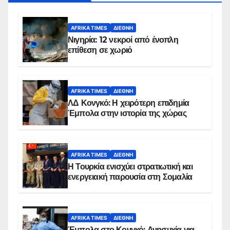
AFRIKA TIMES
ΔΙΕΘΝΉ
Νιγηρία: 12 νεκροί από ένοπλη
επίθεση σε χωριό
AFRIKA TIMES
ΔΙΕΘΝΉ
ΛΔ Κονγκό: Η χειρότερη επιδημία
Έμπολα στην ιστορία της χώρας
AFRIKA TIMES
ΔΙΕΘΝΉ
Η Τουρκία ενισχύει στρατιωτική και
ενεργειακή παρουσία στη Σομαλία
AFRIKA TIMES
ΔΙΕΘΝΉ
Έμπολα στο Κονγκό: Ανησυχία για