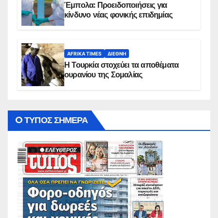
Έμπολα: Προειδοποιήσεις για
κίνδυνο νέας φονικής επιδημίας
AFRIKA TIMES
ΔΙΕΘΝΉ
Η Τουρκία στοχεύει τα αποθέματα
ουρανίου της Σομαλίας
O ΤΥΠΟΣ ΣΗΜΕΡΑ