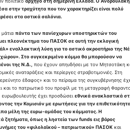
αν πολιτικό
αρχηγό στη σημερινή Ελλάδα. Ο Ανδρουλάκη
έσα στην τραχύτητα που τον χαρακτηρίζει είναι πολύ
αρέσει στα αστικά σαλόνια.
α μάτια
πάντα των πανίσχυρων υποστηρικτών του
άμει πλεονέκτημα του ΠΑΣΟΚ σε αυτή την εκλογική
άλ» εναλλακτική λύση για το αστικό ακροατήριο της Ν
 χώρου». Στο συγκεκριμένο κόμμα θα μπορούσαν να
νοι της Ν.Δ.,
που έχουν απηυδήσει με τον Μητσοτάκη κ
μικές αναταράξεις και περίεργες στραβοτιμονιές. Στη
ερεύνητο έδαφος» και το πείραμα της συγκυβέρνησης έχ
ει και το πατριωτικό του προφίλ με τη μεταγραφή Φαραντ
ς ευρωβουλευτής έχει προσδώσει
εθνικά ανακλαστικά στ
ντας την Κομισιόν με ερωτήσεις για την επιθετικότητα
ιπα μέλη της ευρω-ομάδας του κόμματος. Η
ά ζητήματα, όπως η ληστεία των funds εις βάρος
 μνήμες του «φιλολαϊκού – πατριωτικού» ΠΑΣΟΚ
και