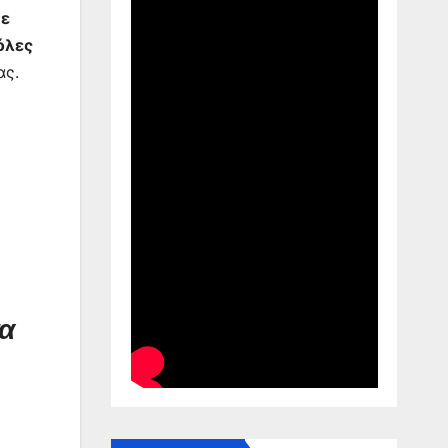
με
όλες
ας.
α