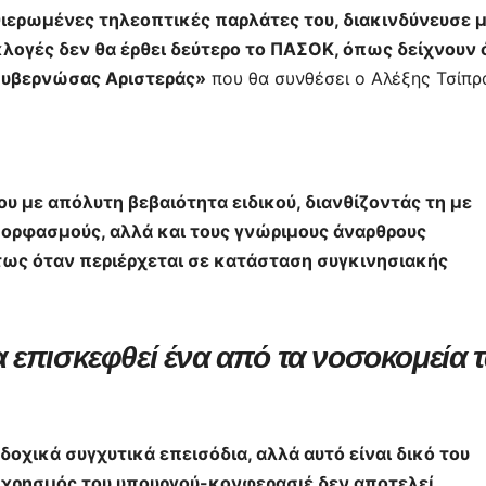
θιερωμένες τηλεοπτικές παρλάτες του, διακινδύνευσε 
ε
κλογές δεν θα έρθει δεύτερο το ΠΑΣΟΚ, όπως δείχνουν 
κυβερνώσας Αριστεράς»
που θα συνθέσει ο Αλέξης Τσίπρ
ου με απόλυτη βεβαιότητα ειδικού, διανθίζοντάς τη με
 μορφασμούς, αλλά και τους γνώριμους άναρθρους
τως όταν περιέρχεται σε κατάσταση συγκινησιακής
επισκεφθεί ένα από τα νοσοκομεία τ
αδοχικά συγχυτικά επεισόδια, αλλά αυτό είναι δικό του
ο χρησμός του υπουργού-κονφερασιέ δεν αποτελεί