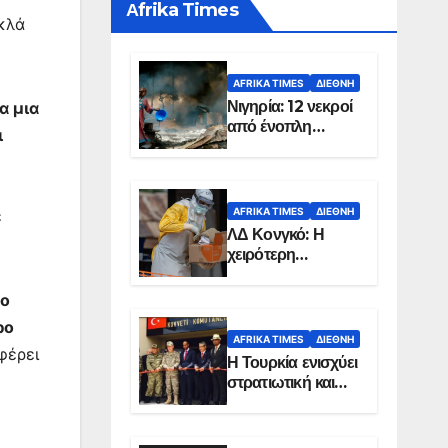
Αfrika Times
ακλά
AFRIKA TIMES
ΔΙΕΘΝΉ
Νιγηρία: 12 νεκροί
α μια
από ένοπλη
ι
επίθεση σε χωριό
AFRIKA TIMES
ΔΙΕΘΝΉ
ε
ΛΔ Κονγκό: Η
χειρότερη
επιδημία Έμπολα
στην ιστορία της
 ο
χώρας
ρο
AFRIKA TIMES
ΔΙΕΘΝΉ
φέρει
Η Τουρκία ενισχύει
στρατιωτική και
ενεργειακή
παρουσία στη
Σομαλία