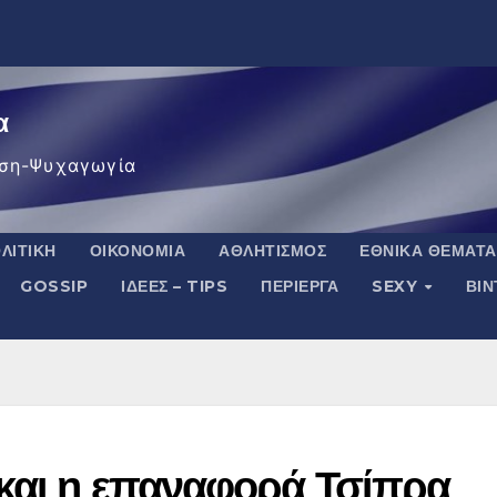
α
ση-Ψυχαγωγία
ΛΙΤΙΚΉ
ΟΙΚΟΝΟΜΊΑ
ΑΘΛΗΤΙΣΜΌΣ
ΕΘΝΙΚΆ ΘΈΜΑΤΑ
GOSSIP
ΙΔΈΕΣ – TIPS
ΠΕΡΊΕΡΓΑ
SEXY
ΒΙ
 και η επαναφορά Τσίπρα