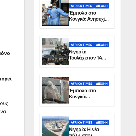
AFRIKA TIMES
ΔΙΕΘΝΉ
Έμπολα στο
Κονγκό: Ανησυχία
για τη μεγάλη
εξάπλωση της
επιδημίας
AFRIKA TIMES
ΔΙΕΘΝΉ
Νιγηρία:
μόνο
Τουλάχιστον 14
νεκροί από
επίθεση ενόπλων
στην Οτούκπο
πορεί
AFRIKA TIMES
ΔΙΕΘΝΉ
Έμπολα στο
Κονγκό:
Ξεπέρασαν τους
ιους
1.350 οι νεκροί
 να
AFRIKA TIMES
ΔΙΕΘΝΉ
Νιγηρία: Η νέα
πόλη στον