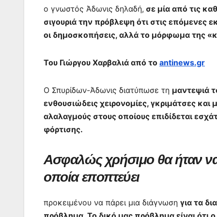
ο γνωστός Άδωνις δηλαδή,
σε μία από τις κα
k
er
σιγουριά την πρόβλεψη ότι στις επόμενες ε
οι δημοσκοπήσεις, αλλά το μόρφωμα της «
Του Γιώργου Χαρβαλιά από το
antinews.gr
Ο Σπυρίδων-Άδωνις διατύπωσε τη
μαντεψιά τ
ενθουσιώδεις χειρονομίες, γκριμάτσες και
αλαλαγμούς στους οποίους επιδίδεται εσχά
φόρτισης.
Ασφαλώς χρήσιμο θα ήταν να 
οποία εποπτεύει
προκειμένου να πάρει μια διάγνωση
για τα δι
πρόβλημα. Το δικό μας πρόβλημα είναι ότι 