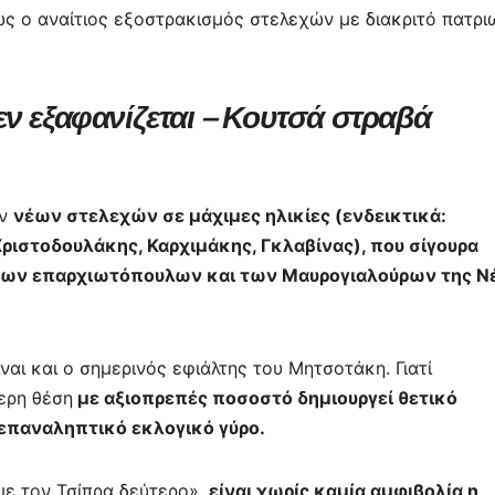
ως ο αναίτιος εξοστρακισμός στελεχών με διακριτό πατρι
ν εξαφανίζεται – Κουτσά στραβά
ων
νέων στελεχών σε μάχιμες ηλικίες (ενδεικτικά:
Χριστοδουλάκης, Καρχιμάκης, Γκλαβίνας), που σίγουρα
υτων επαρχιωτόπουλων και των Μαυρογιαλούρων της Ν
ναι και ο σημερινός εφιάλτης του Μητσοτάκη. Γιατί
ερη θέση
με αξιοπρεπές ποσοστό δημιουργεί θετικό
 επαναληπτικό εκλογικό γύρο.
με τον Τσίπρα δεύτερο»,
είναι χωρίς καμία αμφιβολία η