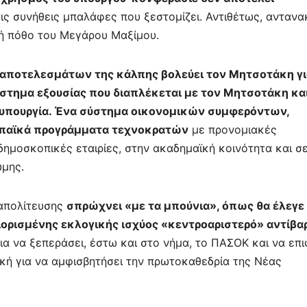
τις συνήθεις μπαλάφες που ξεστομίζει. Αντιθέτως, ανταν
βή πόθο του Μεγάρου Μαξίμου.
αποτελεσμάτων της κάλπης βολεύει τον Μητσοτάκη γι
ύστημα εξουσίας που διαπλέκεται με τον Μητσοτάκη κα
υπουργία. Ένα σύστημα οικονομικών συμφερόντων,
ρωπαϊκά προγράμματα τεχνοκρατών
με προνομιακές
ημοσκοπικές εταιρίες, στην ακαδημαϊκή κοινότητα και σ
ώμης.
ταπολίτευσης
σπρώχνει «με τα μπούνια», όπως θα έλεγε
ριορισμένης εκλογικής ισχύος «κεντροαριστερό» αντίβα
α να ξεπεράσει, έστω και στο νήμα, το ΠΑΣΟΚ και να επι
ρκή για να αμφισβητήσει την πρωτοκαθεδρία της Νέας