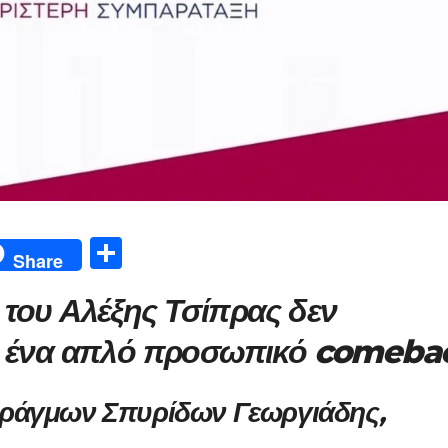
Μ
Share
οι
 του
Αλέξης Τσίπρας
δεν
ρ
α
ως ένα απλό προσωπικό comeba
σ
τε
ράγμων Σπυρίδων Γεωργιάδης,
ίτ