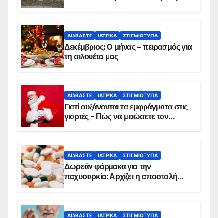
θανάτου
ΔΙΑΒΆΣΤΕ
ΙΑΤΡΙΚΆ
ΣΤΙΓΜΙΌΤΥΠΑ
Δεκέμβριος: Ο μήνας – πειρασμός για
τη σιλουέτα μας
ΔΙΑΒΆΣΤΕ
ΙΑΤΡΙΚΆ
ΣΤΙΓΜΙΌΤΥΠΑ
Γιατί αυξάνονται τα εμφράγματα στις
γιορτές – Πώς να μειώσετε τον
κίνδυνο, σύμφωνα με καρδιολόγο
ΔΙΑΒΆΣΤΕ
ΙΑΤΡΙΚΆ
ΣΤΙΓΜΙΌΤΥΠΑ
Δωρεάν φάρμακα για την
παχυσαρκία: Αρχίζει η αποστολή
sms για τους δικαιούχους – Οι
προϋποθέσεις ένταξης στο
πρόγραμμα
ΔΙΑΒΆΣΤΕ
ΙΑΤΡΙΚΆ
ΣΤΙΓΜΙΌΤΥΠΑ