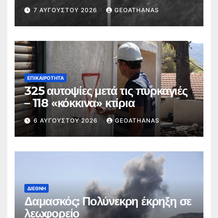
7 ΑΥΓΟΎΣΤΟΥ 2026
GEOATHANAS
ΕΠΙΚΑΙΡΌΤΗΤΑ
325 αυτοψίες μετά τις πυρκαγιές
– 118 «κόκκινα» κτίρια
6 ΑΥΓΟΎΣΤΟΥ 2026
GEOATHANAS
ΔΙΕΘΝΉ
Δαμασκός: Πολύνεκρη έκρηξη σε
λεωφορείο