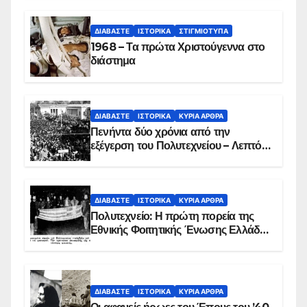
ΔΙΑΒΆΣΤΕ
ΙΣΤΟΡΙΚΆ
ΣΤΙΓΜΙΌΤΥΠΑ
1968 – Τα πρώτα Χριστούγεννα στο
διάστημα
ΔΙΑΒΆΣΤΕ
ΙΣΤΟΡΙΚΆ
ΚΥΡΙΑ ΑΡΘΡΑ
Πενήντα δύο χρόνια από την
εξέγερση του Πολυτεχνείου – Λεπτό
προς λεπτό η εισβολή – ΦΩΤΟ και
ΒΙΝΤΕΟ
ΔΙΑΒΆΣΤΕ
ΙΣΤΟΡΙΚΆ
ΚΥΡΙΑ ΑΡΘΡΑ
Πολυτεχνείο: Η πρώτη πορεία της
Εθνικής Φοιτητικής Ένωσης Ελλάδος
στις 17 Νοεμβρίου 1975 με την
αιματοβαμμένη σημαία
ΔΙΑΒΆΣΤΕ
ΙΣΤΟΡΙΚΆ
ΚΥΡΙΑ ΑΡΘΡΑ