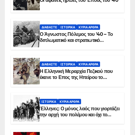
Οι αφανείς ήρωες του Έπους του ’40
ΔΙΑΒΆΣΤΕ
ΙΣΤΟΡΙΚΆ
ΚΥΡΙΑ ΑΡΘΡΑ
Ο Άγνωστος Πόλεμος του ’40 – Το
διπλωματικό και στρατιωτικό
παρασκήνιο
ΔΙΑΒΆΣΤΕ
ΙΣΤΟΡΙΚΆ
ΚΥΡΙΑ ΑΡΘΡΑ
Η Ελληνική Μεραρχία Πεζικού που
έκανε το Επος της Ηπείρου το
χειμώνα του 1940
ΙΣΤΟΡΙΚΆ
ΚΥΡΙΑ ΑΡΘΡΑ
Έλληνες: Ο μόνος λαός που γιορτάζει
την αρχή του πολέμου και όχι το
τέλος του