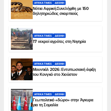
AFRIKA TIMES
ΔΙΕΘΝΉ
Νότια Αφρική:Συνελήφθη με 150
δηλητηριώδεις σκορπιούς
AFRIKA TIMES
ΔΙΕΘΝΉ
17 νεκροί αγρότες στη Νιγηρία
AFRIKA TIMES
ΔΙΕΘΝΉ
Μουντιάλ 2026: Εντυπωσιακή άφιξη
του Κονγκό στο Χιούστον
AFRIKA TIMES
ΔΙΕΘΝΉ
Γεωπολιτικό «δώρο» στην Άγκυρα
για τη Σομαλία