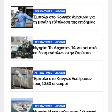
AFRIKA TIMES
ΔΙΕΘΝΉ
Έμπολα στο Κονγκό: Ανησυχία για
τη μεγάλη εξάπλωση της επιδημίας
AFRIKA TIMES
ΔΙΕΘΝΉ
Νιγηρία: Τουλάχιστον 14 νεκροί από
επίθεση ενόπλων στην Οτούκπο
AFRIKA TIMES
ΔΙΕΘΝΉ
Έμπολα στο Κονγκό: Ξεπέρασαν
τους 1.350 οι νεκροί
AFRIKA TIMES
ΔΙΕΘΝΉ
Νιγηρία: Η νέα πόλη στον Ατλαντικό