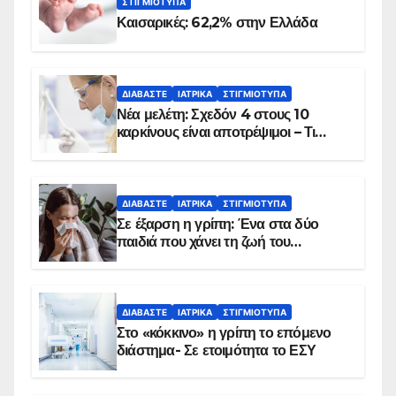
ΣΤΙΓΜΙΌΤΥΠΑ
Καισαρικές: 62,2% στην Ελλάδα
ΔΙΑΒΆΣΤΕ
ΙΑΤΡΙΚΆ
ΣΤΙΓΜΙΌΤΥΠΑ
Νέα μελέτη: Σχεδόν 4 στους 10
καρκίνους είναι αποτρέψιμοι – Τι
δείχνουν τα στοιχεία
ΔΙΑΒΆΣΤΕ
ΙΑΤΡΙΚΆ
ΣΤΙΓΜΙΌΤΥΠΑ
Σε έξαρση η γρίπη: Ένα στα δύο
παιδιά που χάνει τη ζωή του
αντιμετωπίζει υποκείμενο νόσημα –
Εμβολιασμό συνιστούν οι ειδικοί
ΔΙΑΒΆΣΤΕ
ΙΑΤΡΙΚΆ
ΣΤΙΓΜΙΌΤΥΠΑ
Στο «κόκκινο» η γρίπη το επόμενο
διάστημα- Σε ετοιμότητα το ΕΣΥ