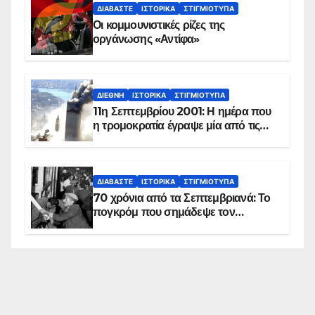
ΔΙΑΒΆΣΤΕ
ΙΣΤΟΡΙΚΆ
ΣΤΙΓΜΙΌΤΥΠΑ
Οι κομμουνιστικές ρίζες της
οργάνωσης «Αντίφα»
ΔΙΕΘΝΉ
ΙΣΤΟΡΙΚΆ
ΣΤΙΓΜΙΌΤΥΠΑ
11η Σεπτεμβρίου 2001: Η ημέρα που
η τρομοκρατία έγραψε μία από τις
πιο μαύρες σελίδες στην ιστορία του
πλανήτη
ΔΙΑΒΆΣΤΕ
ΙΣΤΟΡΙΚΆ
ΣΤΙΓΜΙΌΤΥΠΑ
70 χρόνια από τα Σεπτεμβριανά: Το
πογκρόμ που σημάδεψε τον
ελληνισμό της Κωνσταντινούπολης