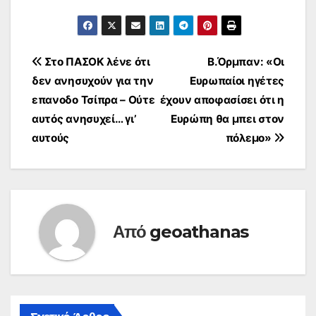
Πλοήγηση
Στο ΠΑΣΟΚ λένε ότι
Β.Όρμπαν: «Οι
δεν ανησυχούν για την
Ευρωπαίοι ηγέτες
άρθρων
επανοδο Τσίπρα – Ούτε
έχουν αποφασίσει ότι η
αυτός ανησυχεί… γι’
Ευρώπη θα μπει στον
αυτούς
πόλεμο»
Από
geoathanas