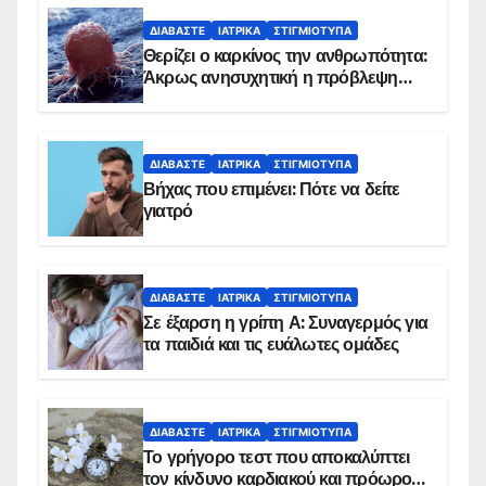
ΔΙΑΒΆΣΤΕ
ΙΑΤΡΙΚΆ
ΣΤΙΓΜΙΌΤΥΠΑ
Θερίζει ο καρκίνος την ανθρωπότητα:
Άκρως ανησυχητική η πρόβλεψη…
ΔΙΑΒΆΣΤΕ
ΙΑΤΡΙΚΆ
ΣΤΙΓΜΙΌΤΥΠΑ
Βήχας που επιμένει: Πότε να δείτε
γιατρό
ΔΙΑΒΆΣΤΕ
ΙΑΤΡΙΚΆ
ΣΤΙΓΜΙΌΤΥΠΑ
Σε έξαρση η γρίπη Α: Συναγερμός για
τα παιδιά και τις ευάλωτες ομάδες
ΔΙΑΒΆΣΤΕ
ΙΑΤΡΙΚΆ
ΣΤΙΓΜΙΌΤΥΠΑ
Το γρήγορο τεστ που αποκαλύπτει
τον κίνδυνο καρδιακού και πρόωρου