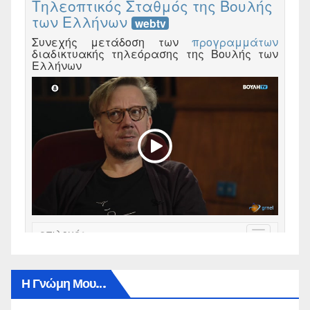
Η Γνώμη Μου…