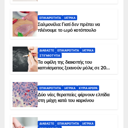
ΕΠΙΚΑΙΡΌΤΗΤΑ
ΙΑΤΡΙΚΆ
Σαλμονέλα: Γιατί δεν πρέπει να
πλένουμε το ωμό κοτόπουλο
ΔΙΑΒΆΣΤΕ
ΕΠΙΚΑΙΡΌΤΗΤΑ
ΙΑΤΡΙΚΆ
ΣΤΙΓΜΙΌΤΥΠΑ
Τα οφέλη της διακοπής του
καπνίσματος ξεκινούν μόλις σε 20
λεπτά
ΕΠΙΚΑΙΡΌΤΗΤΑ
ΙΑΤΡΙΚΆ
ΚΥΡΙΑ ΑΡΘΡΑ
Δύο νέες θεραπείες φέρνουν ελπίδα
στη μάχη κατά του καρκίνου
ΔΙΑΒΆΣΤΕ
ΕΠΙΚΑΙΡΌΤΗΤΑ
ΙΑΤΡΙΚΆ