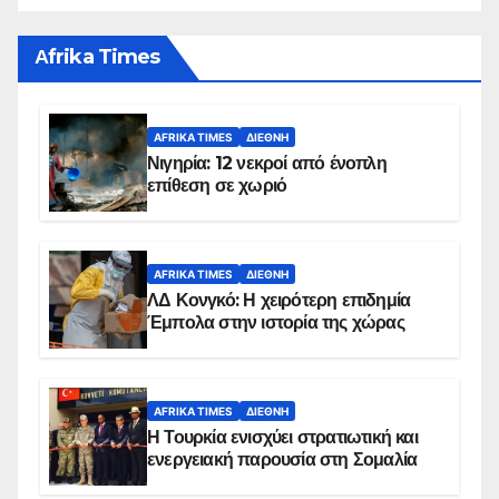
Αfrika Times
AFRIKA TIMES
ΔΙΕΘΝΉ
Νιγηρία: 12 νεκροί από ένοπλη
επίθεση σε χωριό
AFRIKA TIMES
ΔΙΕΘΝΉ
ΛΔ Κονγκό: Η χειρότερη επιδημία
Έμπολα στην ιστορία της χώρας
AFRIKA TIMES
ΔΙΕΘΝΉ
Η Τουρκία ενισχύει στρατιωτική και
ενεργειακή παρουσία στη Σομαλία