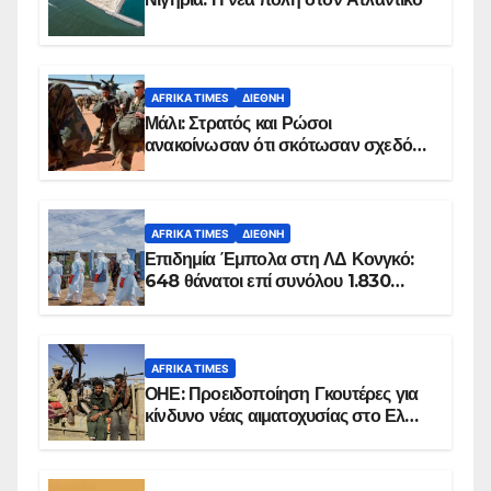
AFRIKA TIMES
ΔΙΕΘΝΉ
Μάλι: Στρατός και Ρώσοι
ανακοίνωσαν ότι σκότωσαν σχεδόν
100 τζιχαντιστές
AFRIKA TIMES
ΔΙΕΘΝΉ
Επιδημία Έμπολα στη ΛΔ Κονγκό:
648 θάνατοι επί συνόλου 1.830
επιβεβαιωμένων κρουσμάτων
AFRIKA TIMES
ΟΗΕ: Προειδοποίηση Γκουτέρες για
κίνδυνο νέας αιματοχυσίας στο Ελ
Ομπέιντ του Σουδάν