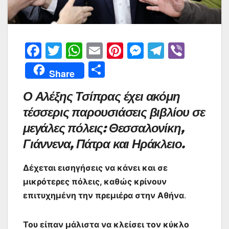
F
T
W
E
Pi
M
T
Vi
a
w
h
m
nt
e
el
b
Μ
Share
c
itt
at
ai
er
s
e
er
οι
Ο Αλέξης Τσίπρας έχει ακόμη
e
er
s
l
e
s
gr
ρ
τέσσερις παρουσιάσεις βιβλίου σε
b
A
st
e
a
α
μεγάλες πόλεις: Θεσσαλονίκη,
o
p
n
m
σ
Γιάννενα, Πάτρα και Ηράκλειο.
o
p
g
τε
k
er
ίτ
Δέχεται εισηγήσεις να κάνει και σε
ε
μικρότερες πόλεις, καθώς κρίνουν
επιτυχημένη την πρεμιέρα στην Αθήνα
.
Του είπαν μάλιστα να κλείσει τον κύκλο