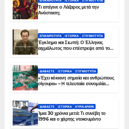
ΕΠΙΚΑΙΡΌΤΗΤΑ
ΙΣΤΟΡΙΚΆ
ΣΤΙΓΜΙΌΤΥΠΑ
Τι απέγινε ο Λάζαρος μετά την
Ανάσταση;
ΕΠΙΚΑΙΡΌΤΗΤΑ
ΙΣΤΟΡΙΚΆ
ΣΤΙΓΜΙΌΤΥΠΑ
Έγκλημα και Σιωπή: Ο Έλληνας
αιχμάλωτος που επέστρεψε από το
Παραπέτασμα
ΔΙΑΒΆΣΤΕ
ΙΣΤΟΡΙΚΆ
ΣΤΙΓΜΙΌΤΥΠΑ
«Έχει κόκκινη σημαία και ανθρώπους
σίγουρα» – Η τελευταία συνομιλία
των ηρώων στα Ίμια, πριν τη
συντριβή του ελικοπτέρου
ΔΙΑΒΆΣΤΕ
ΙΣΤΟΡΙΚΆ
ΚΥΡΙΑ ΑΡΘΡΑ
Ίμια 30 χρόνια μετά: Τι συνέβη το
1996 και ο χάρτης ντοκουμέντο