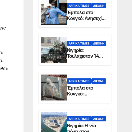
AFRIKA TIMES
ΔΙΕΘΝΉ
Έμπολα στο
Κονγκό: Ανησυχία
για τη μεγάλη
είς
εξάπλωση της
επιδημίας
AFRIKA TIMES
ΔΙΕΘΝΉ
Νιγηρία:
αν
Τουλάχιστον 14
αι
νεκροί από
επίθεση ενόπλων
ήθεν
στην Οτούκπο
AFRIKA TIMES
ΔΙΕΘΝΉ
Έμπολα στο
Κονγκό:
Ξεπέρασαν τους
1.350 οι νεκροί
AFRIKA TIMES
ΔΙΕΘΝΉ
Νιγηρία: Η νέα
πόλη στον