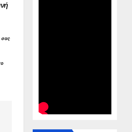
ινή
 σας
το