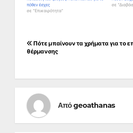
πόθεν έσχες
σε "Διαβά
σε "Επικαιρότητα"
Πλοήγηση
Πότε μπαίνουν τα χρήματα για το ε
θέρμανσης
άρθρων
Από
geoathanas