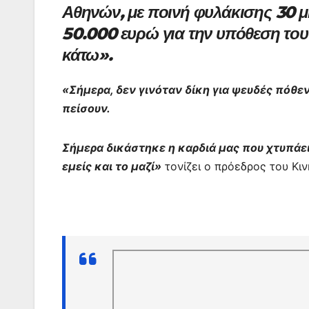
Αθηνών, με ποινή φυλάκισης 30 μ
b
A
st
e
a
50.000 ευρώ για την υπόθεση του
o
p
n
m
κάτω».
o
p
g
k
er
«Σήμερα, δεν γινόταν δίκη για ψευδές πόθε
πείσουν.
Σήμερα δικάστηκε η καρδιά μας που χτυπάει 
εμείς και το μαζί»
τονίζει ο πρόεδρος του Κι