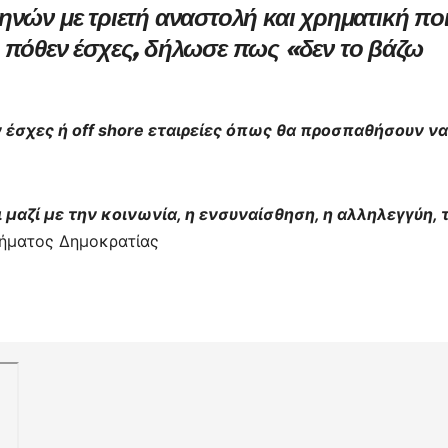
ηνών με τριετή αναστολή και χρηματική πο
σ
 πόθεν έσχες, δήλωσε πως «δεν το βάζω
τε
ίτ
ε
ν έσχες ή off shore εταιρείες όπως θα προσπαθήσουν να
μαζί με την κοινωνία, η ενσυναίσθηση, η αλληλεγγύη, 
νήματος Δημοκρατίας