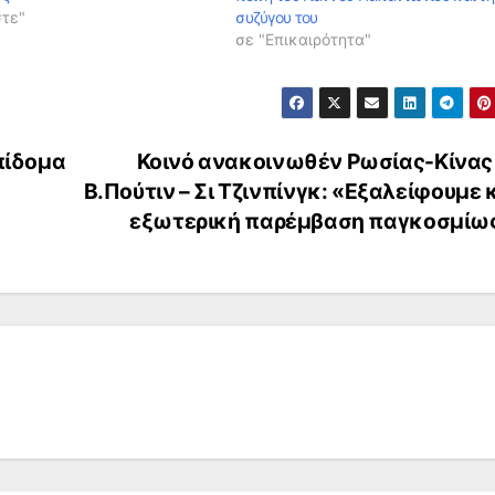
στε"
συζύγου του
σε "Επικαιρότητα"
πίδομα
Κοινό ανακοινωθέν Ρωσίας-Κίνας
Β.Πούτιν – Σι Τζινπίνγκ: «Εξαλείφουμε
εξωτερική παρέμβαση παγκοσμίω