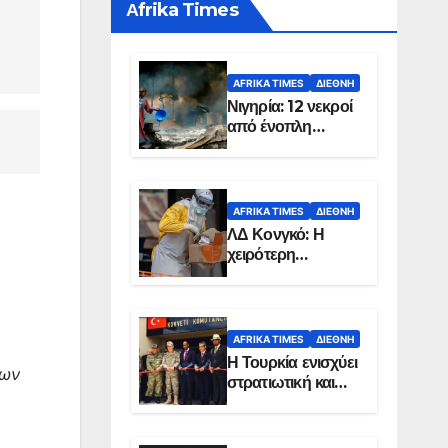
Αfrika Times
AFRIKA TIMES
ΔΙΕΘΝΉ
Νιγηρία: 12 νεκροί
από ένοπλη
επίθεση σε χωριό
AFRIKA TIMES
ΔΙΕΘΝΉ
ΛΔ Κονγκό: Η
χειρότερη
επιδημία Έμπολα
στην ιστορία της
χώρας
AFRIKA TIMES
ΔΙΕΘΝΉ
Η Τουρκία ενισχύει
των
στρατιωτική και
ενεργειακή
παρουσία στη
Σομαλία