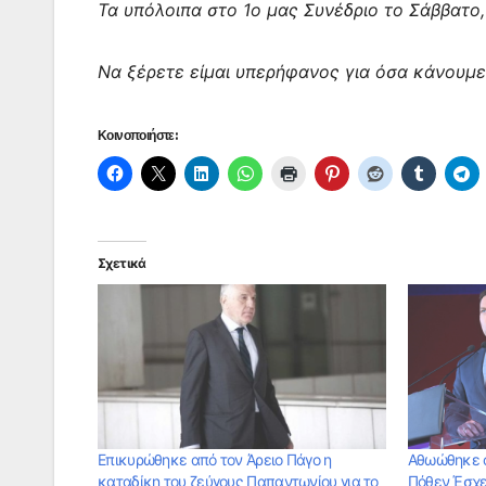
Τα υπόλοιπα στο 1ο μας Συνέδριο το Σάββατο,
Να ξέρετε είμαι υπερήφανος για όσα κάνουμε ό
Κοινοποιήστε:
Σχετικά
Επικυρώθηκε από τον Άρειο Πάγο η
Αθωώθηκε ο
καταδίκη του ζεύγους Παπαντωνίου για το
Πόθεν Έσχ