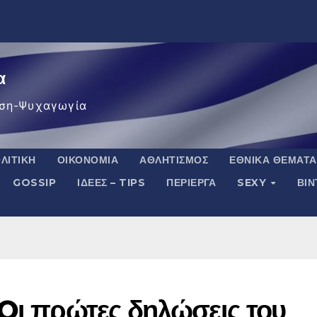
α
ση-Ψυχαγωγία
ΛΙΤΙΚΉ
ΟΙΚΟΝΟΜΊΑ
ΑΘΛΗΤΙΣΜΌΣ
ΕΘΝΙΚΆ ΘΈΜΑΤΑ
GOSSIP
ΙΔΈΕΣ – TIPS
ΠΕΡΊΕΡΓΑ
SEXY
ΒΙ
 Oι πρώτες δηλώσεις του