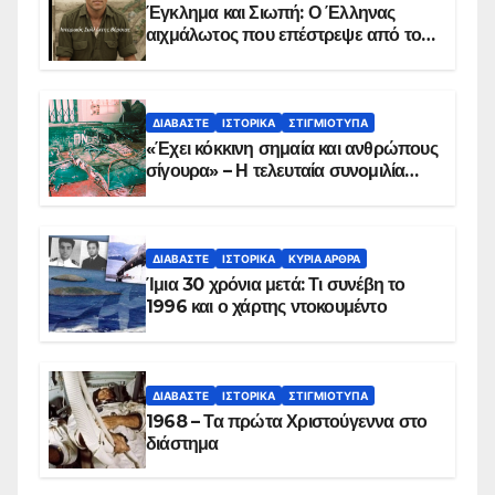
Έγκλημα και Σιωπή: Ο Έλληνας
αιχμάλωτος που επέστρεψε από το
Παραπέτασμα
ΔΙΑΒΆΣΤΕ
ΙΣΤΟΡΙΚΆ
ΣΤΙΓΜΙΌΤΥΠΑ
«Έχει κόκκινη σημαία και ανθρώπους
σίγουρα» – Η τελευταία συνομιλία
των ηρώων στα Ίμια, πριν τη
συντριβή του ελικοπτέρου
ΔΙΑΒΆΣΤΕ
ΙΣΤΟΡΙΚΆ
ΚΥΡΙΑ ΑΡΘΡΑ
Ίμια 30 χρόνια μετά: Τι συνέβη το
1996 και ο χάρτης ντοκουμέντο
ΔΙΑΒΆΣΤΕ
ΙΣΤΟΡΙΚΆ
ΣΤΙΓΜΙΌΤΥΠΑ
1968 – Τα πρώτα Χριστούγεννα στο
διάστημα