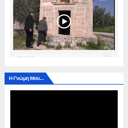
Η Γνώμη Μου…