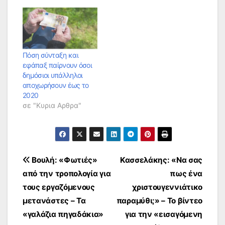
Πόση σύνταξη και
εφάπαξ παίρνουν όσοι
δημόσιοι υπάλληλοι
αποχωρήσουν έως το
2020
σε "Κυρια Αρθρα"
Πλοήγηση
Βουλή: «Φωτιές»
Κασσελάκης: «Να σας
από την τροπολογία για
πως ένα
άρθρων
τους εργαζόμενους
χριστουγεννιάτικο
μετανάστες – Τα
παραμύθι;» – Το βίντεο
«γαλάζια πηγαδάκια»
για την «εισαγόμενη