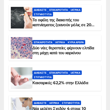
ΔΙΑΒΆΣΤΕ
ΕΠΙΚΑΙΡΌΤΗΤΑ
ΙΑΤΡΙΚΆ
ΣΤΙΓΜΙΌΤΥΠΑ
Τα οφέλη της διακοπής του
καπνίσματος ξεκινούν μόλις σε 20
λεπτά
ΕΠΙΚΑΙΡΌΤΗΤΑ
ΙΑΤΡΙΚΆ
ΚΥΡΙΑ ΑΡΘΡΑ
Δύο νέες θεραπείες φέρνουν ελπίδα
στη μάχη κατά του καρκίνου
ΔΙΑΒΆΣΤΕ
ΕΠΙΚΑΙΡΌΤΗΤΑ
ΙΑΤΡΙΚΆ
ΣΤΙΓΜΙΌΤΥΠΑ
Καισαρικές: 62,2% στην Ελλάδα
ΔΙΑΒΆΣΤΕ
ΙΑΤΡΙΚΆ
ΣΤΙΓΜΙΌΤΥΠΑ
Νέα μελέτη: Σχεδόν 4 στους 10