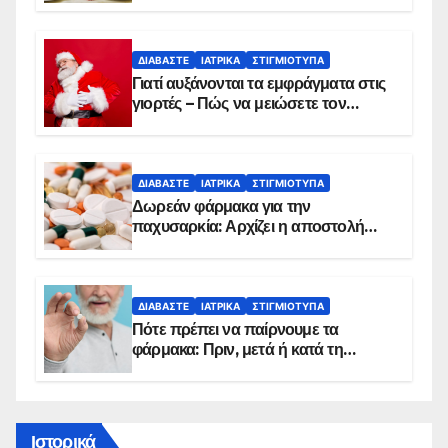
ΔΙΑΒΆΣΤΕ
ΙΑΤΡΙΚΆ
ΣΤΙΓΜΙΌΤΥΠΑ
Γιατί αυξάνονται τα εμφράγματα στις
γιορτές – Πώς να μειώσετε τον
κίνδυνο, σύμφωνα με καρδιολόγο
ΔΙΑΒΆΣΤΕ
ΙΑΤΡΙΚΆ
ΣΤΙΓΜΙΌΤΥΠΑ
Δωρεάν φάρμακα για την
παχυσαρκία: Αρχίζει η αποστολή
sms για τους δικαιούχους – Οι
προϋποθέσεις ένταξης στο
πρόγραμμα
ΔΙΑΒΆΣΤΕ
ΙΑΤΡΙΚΆ
ΣΤΙΓΜΙΌΤΥΠΑ
Πότε πρέπει να παίρνουμε τα
φάρμακα: Πριν, μετά ή κατά τη
διάρκεια του φαγητού;
Ιστορικά