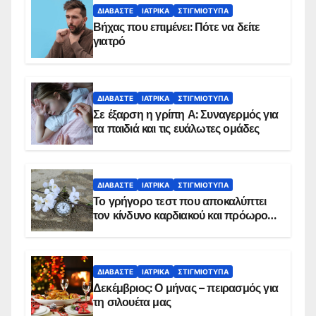
ΔΙΑΒΆΣΤΕ
ΙΑΤΡΙΚΆ
ΣΤΙΓΜΙΌΤΥΠΑ
Βήχας που επιμένει: Πότε να δείτε
γιατρό
ΔΙΑΒΆΣΤΕ
ΙΑΤΡΙΚΆ
ΣΤΙΓΜΙΌΤΥΠΑ
Σε έξαρση η γρίπη Α: Συναγερμός για
τα παιδιά και τις ευάλωτες ομάδες
ΔΙΑΒΆΣΤΕ
ΙΑΤΡΙΚΆ
ΣΤΙΓΜΙΌΤΥΠΑ
Το γρήγορο τεστ που αποκαλύπτει
τον κίνδυνο καρδιακού και πρόωρου
θανάτου
ΔΙΑΒΆΣΤΕ
ΙΑΤΡΙΚΆ
ΣΤΙΓΜΙΌΤΥΠΑ
Δεκέμβριος: Ο μήνας – πειρασμός για
τη σιλουέτα μας