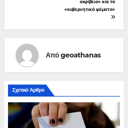
ακρίβεια» και τα
«κυβερνητικά ψέματα»
Από
geoathanas
Σχετικό Άρθρο