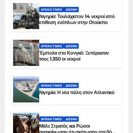
AFRIKA TIMES
ΔΙΕΘΝΉ
Νιγηρία: Τουλάχιστον 14 νεκροί από
επίθεση ενόπλων στην Οτούκπο
AFRIKA TIMES
ΔΙΕΘΝΉ
Έμπολα στο Κονγκό: Ξεπέρασαν
τους 1.350 οι νεκροί
AFRIKA TIMES
ΔΙΕΘΝΉ
Νιγηρία: Η νέα πόλη στον Ατλαντικό
AFRIKA TIMES
ΔΙΕΘΝΉ
Μάλι: Στρατός και Ρώσοι
ανακοίνωσαν ότι σκότωσαν σχεδόν