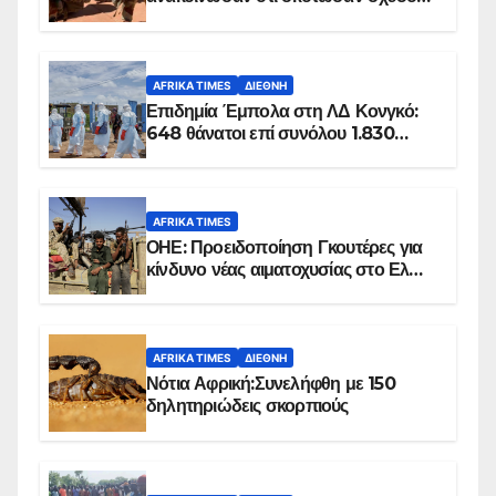
100 τζιχαντιστές
AFRIKA TIMES
ΔΙΕΘΝΉ
Επιδημία Έμπολα στη ΛΔ Κονγκό:
648 θάνατοι επί συνόλου 1.830
επιβεβαιωμένων κρουσμάτων
AFRIKA TIMES
ΟΗΕ: Προειδοποίηση Γκουτέρες για
κίνδυνο νέας αιματοχυσίας στο Ελ
Ομπέιντ του Σουδάν
AFRIKA TIMES
ΔΙΕΘΝΉ
Νότια Αφρική:Συνελήφθη με 150
δηλητηριώδεις σκορπιούς