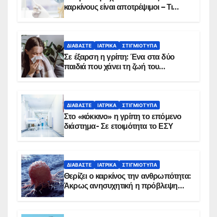
καρκίνους είναι αποτρέψιμοι – Τι
δείχνουν τα στοιχεία
ΔΙΑΒΆΣΤΕ
ΙΑΤΡΙΚΆ
ΣΤΙΓΜΙΌΤΥΠΑ
Σε έξαρση η γρίπη: Ένα στα δύο
παιδιά που χάνει τη ζωή του
αντιμετωπίζει υποκείμενο νόσημα –
Εμβολιασμό συνιστούν οι ειδικοί
ΔΙΑΒΆΣΤΕ
ΙΑΤΡΙΚΆ
ΣΤΙΓΜΙΌΤΥΠΑ
Στο «κόκκινο» η γρίπη το επόμενο
διάστημα- Σε ετοιμότητα το ΕΣΥ
ΔΙΑΒΆΣΤΕ
ΙΑΤΡΙΚΆ
ΣΤΙΓΜΙΌΤΥΠΑ
Θερίζει ο καρκίνος την ανθρωπότητα:
Άκρως ανησυχητική η πρόβλεψη…