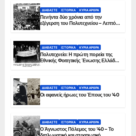
ΔΙΑΒΆΣΤΕ
ΙΣΤΟΡΙΚΆ
ΚΥΡΙΑ ΑΡΘΡΑ
Πενήντα δύο χρόνια από την
εξέγερση του Πολυτεχνείου – Λεπτό
προς λεπτό η εισβολή – ΦΩΤΟ και
ΒΙΝΤΕΟ
ΔΙΑΒΆΣΤΕ
ΙΣΤΟΡΙΚΆ
ΚΥΡΙΑ ΑΡΘΡΑ
Πολυτεχνείο: Η πρώτη πορεία της
Εθνικής Φοιτητικής Ένωσης Ελλάδος
στις 17 Νοεμβρίου 1975 με την
αιματοβαμμένη σημαία
ΔΙΑΒΆΣΤΕ
ΙΣΤΟΡΙΚΆ
ΚΥΡΙΑ ΑΡΘΡΑ
Οι αφανείς ήρωες του Έπους του ’40
ΔΙΑΒΆΣΤΕ
ΙΣΤΟΡΙΚΆ
ΚΥΡΙΑ ΑΡΘΡΑ
Ο Άγνωστος Πόλεμος του ’40 – Το
διπλωματικό και στρατιωτικό