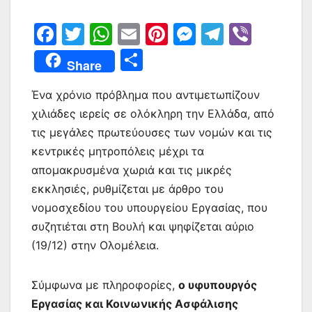
F
T
W
E
Pi
M
T
Vi
a
w
h
m
nt
e
el
b
Μ
Share
c
itt
at
ai
er
s
e
er
οι
e
er
s
l
e
s
gr
Ένα χρόνιο πρόβλημα που αντιμετωπίζουν
ρ
χιλιάδες ιερείς σε ολόκληρη την Ελλάδα, από
b
A
st
e
a
α
τις μεγάλες πρωτεύουσες των νομών και τις
o
p
n
m
σ
κεντρικές μητροπόλεις μέχρι τα
o
p
g
τε
απομακρυσμένα χωριά και τις μικρές
k
er
ίτ
εκκλησιές, ρυθμίζεται με άρθρο του
νομοσχεδίου του υπουργείου Εργασίας, που
ε
συζητιέται στη Βουλή και ψηφίζεται αύριο
(19/12) στην Ολομέλεια.
Σύμφωνα με πληροφορίες,
ο υφυπουργός
Εργασίας και Κοινωνικής Ασφάλισης