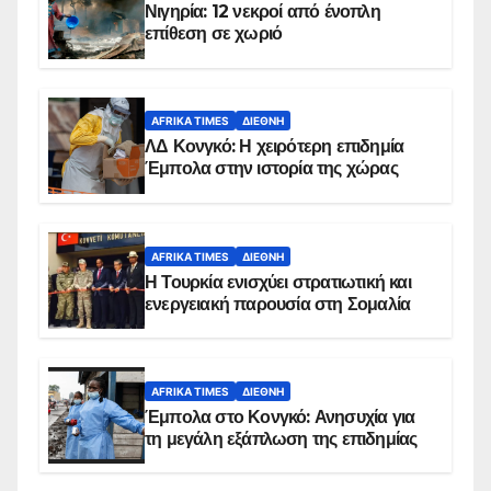
Νιγηρία: 12 νεκροί από ένοπλη
επίθεση σε χωριό
AFRIKA TIMES
ΔΙΕΘΝΉ
ΛΔ Κονγκό: Η χειρότερη επιδημία
Έμπολα στην ιστορία της χώρας
AFRIKA TIMES
ΔΙΕΘΝΉ
Η Τουρκία ενισχύει στρατιωτική και
ενεργειακή παρουσία στη Σομαλία
AFRIKA TIMES
ΔΙΕΘΝΉ
Έμπολα στο Κονγκό: Ανησυχία για
τη μεγάλη εξάπλωση της επιδημίας