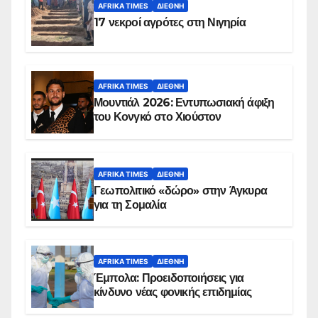
AFRIKA TIMES
ΔΙΕΘΝΉ
17 νεκροί αγρότες στη Νιγηρία
AFRIKA TIMES
ΔΙΕΘΝΉ
Μουντιάλ 2026: Εντυπωσιακή άφιξη
του Κονγκό στο Χιούστον
AFRIKA TIMES
ΔΙΕΘΝΉ
Γεωπολιτικό «δώρο» στην Άγκυρα
για τη Σομαλία
AFRIKA TIMES
ΔΙΕΘΝΉ
Έμπολα: Προειδοποιήσεις για
κίνδυνο νέας φονικής επιδημίας