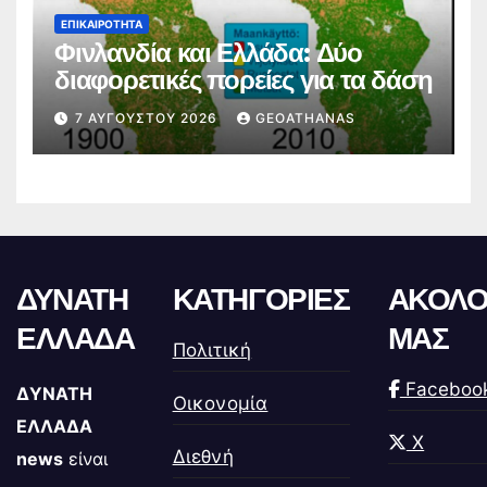
ΕΠΙΚΑΙΡΌΤΗΤΑ
Φινλανδία και Ελλάδα: Δύο
διαφορετικές πορείες για τα δάση
7 ΑΥΓΟΎΣΤΟΥ 2026
GEOATHANAS
ΔΥΝΑΤΗ
ΚΑΤΗΓΟΡΙΕΣ
ΑΚΟΛΟ
ΕΛΛΑΔΑ
ΜΑΣ
Πολιτική
Faceboo
ΔΥΝΑΤΗ
Οικονομία
ΕΛΛΑΔΑ
X
Διεθνή
news
είναι