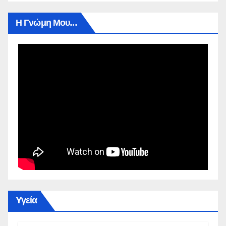
Η Γνώμη Μου…
Yγεία