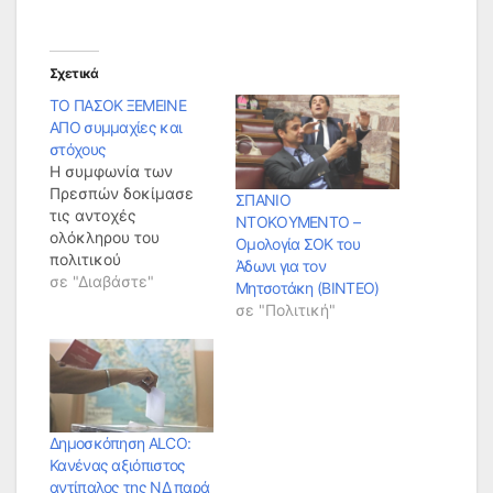
Σχετικά
ΤΟ ΠΑΣΟΚ ΞΕΜΕΙΝΕ
ΑΠΟ συμμαχίες και
στόχους
Η συμφωνία των
Πρεσπών δοκίμασε
ΣΠΑΝΙΟ
τις αντοχές
ΝΤΟΚΟΥΜΕΝΤΟ –
ολόκληρου του
Ομολογία ΣΟΚ του
πολιτικού
Άδωνι για τον
συστήματος. Και
σε "Διαβάστε"
Μητσοτάκη (ΒΙΝΤΕΟ)
όπως είναι λογικό, τα
σε "Πολιτική"
μικρότερα κόμματα
υπέστησαν τις
μεγαλύτερες
συνέπειες. Η αλήθεια
είναι βέβαια ότι το
πρώην ΠΑΣΟΚ, νυν
Δημοσκόπηση ALCO:
ΚΙΝΑΛ δεν
Κανένας αξιόπιστος
χρειαζόταν το θέμα
αντίπαλος της ΝΔ παρά