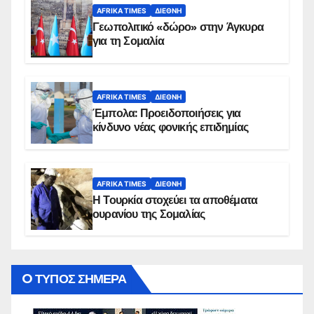
AFRIKA TIMES
ΔΙΕΘΝΉ
Γεωπολιτικό «δώρο» στην Άγκυρα
για τη Σομαλία
AFRIKA TIMES
ΔΙΕΘΝΉ
Έμπολα: Προειδοποιήσεις για
κίνδυνο νέας φονικής επιδημίας
AFRIKA TIMES
ΔΙΕΘΝΉ
Η Τουρκία στοχεύει τα αποθέματα
ουρανίου της Σομαλίας
O ΤΥΠΟΣ ΣΗΜΕΡΑ