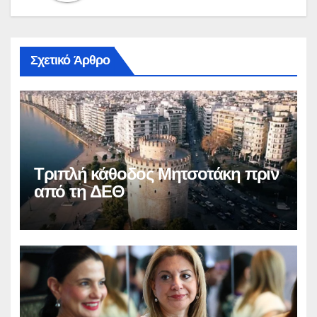
Σχετικό Άρθρο
Τριπλή κάθοδος Μητσοτάκη πριν
από τη ΔΕΘ