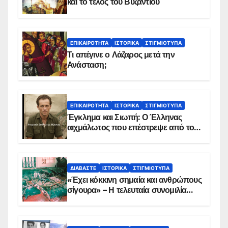
και το τέλος του Βυζαντίου
ΕΠΙΚΑΙΡΌΤΗΤΑ
ΙΣΤΟΡΙΚΆ
ΣΤΙΓΜΙΌΤΥΠΑ
Τι απέγινε ο Λάζαρος μετά την
Ανάσταση;
ΕΠΙΚΑΙΡΌΤΗΤΑ
ΙΣΤΟΡΙΚΆ
ΣΤΙΓΜΙΌΤΥΠΑ
Έγκλημα και Σιωπή: Ο Έλληνας
αιχμάλωτος που επέστρεψε από το
Παραπέτασμα
ΔΙΑΒΆΣΤΕ
ΙΣΤΟΡΙΚΆ
ΣΤΙΓΜΙΌΤΥΠΑ
«Έχει κόκκινη σημαία και ανθρώπους
σίγουρα» – Η τελευταία συνομιλία
των ηρώων στα Ίμια, πριν τη
συντριβή του ελικοπτέρου