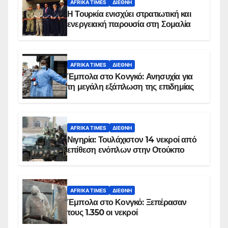
AFRIKA TIMES
ΔΙΕΘΝΉ
Η Τουρκία ενισχύει στρατιωτική και
ενεργειακή παρουσία στη Σομαλία
AFRIKA TIMES
ΔΙΕΘΝΉ
Έμπολα στο Κονγκό: Ανησυχία για
τη μεγάλη εξάπλωση της επιδημίας
AFRIKA TIMES
ΔΙΕΘΝΉ
Νιγηρία: Τουλάχιστον 14 νεκροί από
επίθεση ενόπλων στην Οτούκπο
AFRIKA TIMES
ΔΙΕΘΝΉ
Έμπολα στο Κονγκό: Ξεπέρασαν
τους 1.350 οι νεκροί