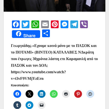
F
T
W
E
Pi
M
T
Vi
a
w
h
m
nt
e
el
b
Μ
Share
c
itt
at
ai
er
s
e
er
οι
e
er
s
l
e
s
gr
Γεωργιάδης-«Εχουμε κοινά μόνο με το ΠΑΣΟΚ και
ρ
το ΠΟΤΑΜΙ» (ΒΙΝΤΕΟ) ΚΑΤΑΛΑΒΕΣ ΝΔκράτη
b
A
st
e
a
α
που έτρωγες 30χρόνια λάσπη επι Καραμανλή από το
o
p
n
m
σ
ΠΑΣΟΚ και τον ΔΟΛ;
o
p
g
τε
https://www.youtube.com/watch?
k
er
ίτ
v=t3vF9VMjYzErn
ε
Κοινοποιήστε: