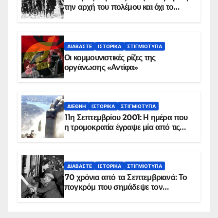
την αρχή του πολέμου και όχι το
τέλος του
ΔΙΑΒΆΣΤΕ
ΙΣΤΟΡΙΚΆ
ΣΤΙΓΜΙΌΤΥΠΑ
Οι κομμουνιστικές ρίζες της
οργάνωσης «Αντίφα»
ΔΙΕΘΝΉ
ΙΣΤΟΡΙΚΆ
ΣΤΙΓΜΙΌΤΥΠΑ
11η Σεπτεμβρίου 2001: Η ημέρα που
η τρομοκρατία έγραψε μία από τις
πιο μαύρες σελίδες στην ιστορία του
πλανήτη
ΔΙΑΒΆΣΤΕ
ΙΣΤΟΡΙΚΆ
ΣΤΙΓΜΙΌΤΥΠΑ
70 χρόνια από τα Σεπτεμβριανά: Το
πογκρόμ που σημάδεψε τον
ελληνισμό της Κωνσταντινούπολης