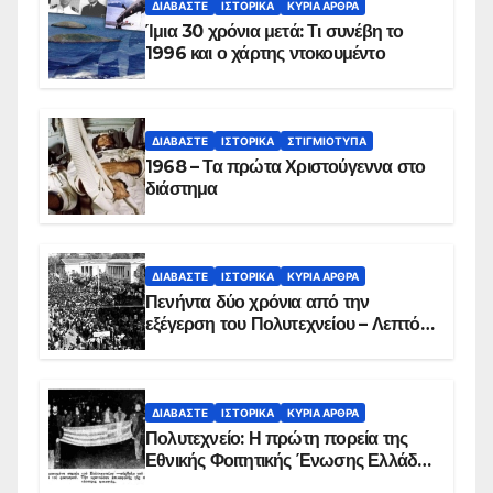
ΔΙΑΒΆΣΤΕ
ΙΣΤΟΡΙΚΆ
ΚΥΡΙΑ ΑΡΘΡΑ
Ίμια 30 χρόνια μετά: Τι συνέβη το
1996 και ο χάρτης ντοκουμέντο
ΔΙΑΒΆΣΤΕ
ΙΣΤΟΡΙΚΆ
ΣΤΙΓΜΙΌΤΥΠΑ
1968 – Τα πρώτα Χριστούγεννα στο
διάστημα
ΔΙΑΒΆΣΤΕ
ΙΣΤΟΡΙΚΆ
ΚΥΡΙΑ ΑΡΘΡΑ
Πενήντα δύο χρόνια από την
εξέγερση του Πολυτεχνείου – Λεπτό
προς λεπτό η εισβολή – ΦΩΤΟ και
ΒΙΝΤΕΟ
ΔΙΑΒΆΣΤΕ
ΙΣΤΟΡΙΚΆ
ΚΥΡΙΑ ΑΡΘΡΑ
Πολυτεχνείο: Η πρώτη πορεία της
Εθνικής Φοιτητικής Ένωσης Ελλάδος
στις 17 Νοεμβρίου 1975 με την