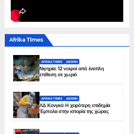
Αfrika Times
AFRIKA TIMES
ΔΙΕΘΝΉ
Νιγηρία: 12 νεκροί από ένοπλη
επίθεση σε χωριό
AFRIKA TIMES
ΔΙΕΘΝΉ
ΛΔ Κονγκό: Η χειρότερη επιδημία
Έμπολα στην ιστορία της χώρας