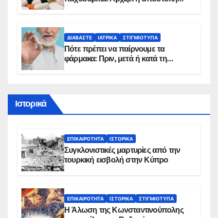
sms για τους δικαιούχους – Οι
προϋποθέσεις ένταξης στο
πρόγραμμα
ΔΙΑΒΆΣΤΕ
ΙΑΤΡΙΚΆ
ΣΤΙΓΜΙΌΤΥΠΑ
Πότε πρέπει να παίρνουμε τα
φάρμακα: Πριν, μετά ή κατά τη
διάρκεια του φαγητού;
Ιστορικά
ΕΠΙΚΑΙΡΌΤΗΤΑ
ΙΣΤΟΡΙΚΆ
Συγκλονιστικές μαρτυρίες από την
τουρκική εισβολή στην Κύπρο
ΕΠΙΚΑΙΡΌΤΗΤΑ
ΙΣΤΟΡΙΚΆ
ΣΤΙΓΜΙΌΤΥΠΑ
Η Άλωση της Κωνσταντινούπολης