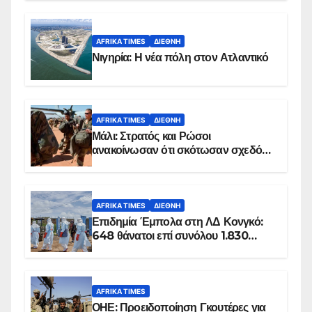
AFRIKA TIMES
ΔΙΕΘΝΉ
Νιγηρία: Η νέα πόλη στον Ατλαντικό
AFRIKA TIMES
ΔΙΕΘΝΉ
Μάλι: Στρατός και Ρώσοι
ανακοίνωσαν ότι σκότωσαν σχεδόν
100 τζιχαντιστές
AFRIKA TIMES
ΔΙΕΘΝΉ
Επιδημία Έμπολα στη ΛΔ Κονγκό:
648 θάνατοι επί συνόλου 1.830
επιβεβαιωμένων κρουσμάτων
AFRIKA TIMES
ΟΗΕ: Προειδοποίηση Γκουτέρες για