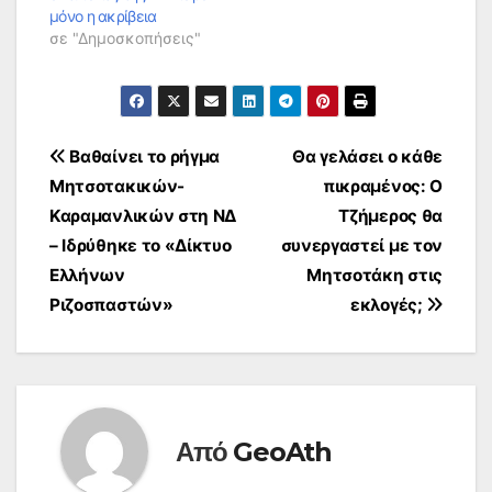
της ονομασίας της
μόνο η ακρίβεια
πΓΔΜ για να αρχίσει
σε "Δημοσκοπήσεις"
να κλυδωνίζεται.
Αυτό έχει ξεκινήσει
προ πολλού,…
Πλοήγηση
Βαθαίνει το ρήγμα
Θα γελάσει ο κάθε
Μητσοτακικών-
πικραμένος: Ο
άρθρων
Καραμανλικών στη ΝΔ
Τζήμερος θα
– Ιδρύθηκε το «Δίκτυο
συνεργαστεί με τον
Ελλήνων
Μητσοτάκη στις
Ριζοσπαστών»
εκλογές;
Από
GeoAth