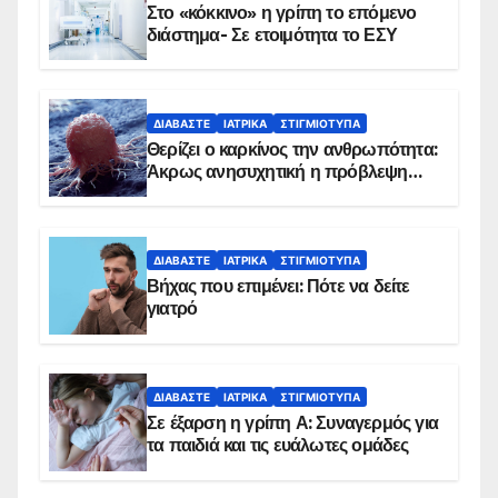
Στο «κόκκινο» η γρίπη το επόμενο
διάστημα- Σε ετοιμότητα το ΕΣΥ
ΔΙΑΒΆΣΤΕ
ΙΑΤΡΙΚΆ
ΣΤΙΓΜΙΌΤΥΠΑ
Θερίζει ο καρκίνος την ανθρωπότητα:
Άκρως ανησυχητική η πρόβλεψη…
ΔΙΑΒΆΣΤΕ
ΙΑΤΡΙΚΆ
ΣΤΙΓΜΙΌΤΥΠΑ
Βήχας που επιμένει: Πότε να δείτε
γιατρό
ΔΙΑΒΆΣΤΕ
ΙΑΤΡΙΚΆ
ΣΤΙΓΜΙΌΤΥΠΑ
Σε έξαρση η γρίπη Α: Συναγερμός για
τα παιδιά και τις ευάλωτες ομάδες