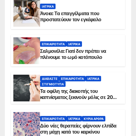
ΙΑΤΡΙΚΆ
Άνοια: Τα επαγγέλματα που
προστατεύουν τον εγκέφαλο
ΕΠΙΚΑΙΡΌΤΗΤΑ
ΙΑΤΡΙΚΆ
Σαλμονέλα: Γιατί δεν πρέπει να
πλένουμε το ωμό κοτόπουλο
ΔΙΑΒΆΣΤΕ
ΕΠΙΚΑΙΡΌΤΗΤΑ
ΙΑΤΡΙΚΆ
ΣΤΙΓΜΙΌΤΥΠΑ
Τα οφέλη της διακοπής του
καπνίσματος ξεκινούν μόλις σε 20
λεπτά
ΕΠΙΚΑΙΡΌΤΗΤΑ
ΙΑΤΡΙΚΆ
ΚΥΡΙΑ ΑΡΘΡΑ
Δύο νέες θεραπείες φέρνουν ελπίδα
στη μάχη κατά του καρκίνου