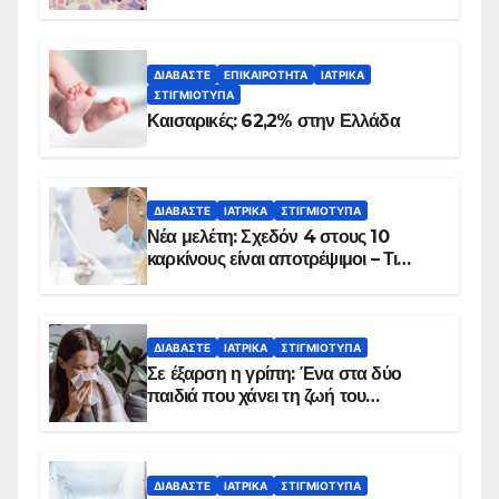
ΔΙΑΒΆΣΤΕ
ΕΠΙΚΑΙΡΌΤΗΤΑ
ΙΑΤΡΙΚΆ
ΣΤΙΓΜΙΌΤΥΠΑ
Καισαρικές: 62,2% στην Ελλάδα
ΔΙΑΒΆΣΤΕ
ΙΑΤΡΙΚΆ
ΣΤΙΓΜΙΌΤΥΠΑ
Νέα μελέτη: Σχεδόν 4 στους 10
καρκίνους είναι αποτρέψιμοι – Τι
δείχνουν τα στοιχεία
ΔΙΑΒΆΣΤΕ
ΙΑΤΡΙΚΆ
ΣΤΙΓΜΙΌΤΥΠΑ
Σε έξαρση η γρίπη: Ένα στα δύο
παιδιά που χάνει τη ζωή του
αντιμετωπίζει υποκείμενο νόσημα –
Εμβολιασμό συνιστούν οι ειδικοί
ΔΙΑΒΆΣΤΕ
ΙΑΤΡΙΚΆ
ΣΤΙΓΜΙΌΤΥΠΑ