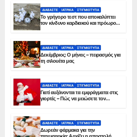
ΔΙΑΒΆΣΤΕ
ΙΑΤΡΙΚΆ
ΣΤΙΓΜΙΌΤΥΠΑ
Το γρήγορο τεστ που αποκαλύπτει
τον κίνδυνο καρδιακού και πρόωρου
θανάτου
ΔΙΑΒΆΣΤΕ
ΙΑΤΡΙΚΆ
ΣΤΙΓΜΙΌΤΥΠΑ
Δεκέμβριος: Ο μήνας – πειρασμός για
τη σιλουέτα μας
ΔΙΑΒΆΣΤΕ
ΙΑΤΡΙΚΆ
ΣΤΙΓΜΙΌΤΥΠΑ
Γιατί αυξάνονται τα εμφράγματα στις
γιορτές – Πώς να μειώσετε τον
κίνδυνο, σύμφωνα με καρδιολόγο
ΔΙΑΒΆΣΤΕ
ΙΑΤΡΙΚΆ
ΣΤΙΓΜΙΌΤΥΠΑ
Δωρεάν φάρμακα για την
παχυσαρκία: Αρχίζει η αποστολή