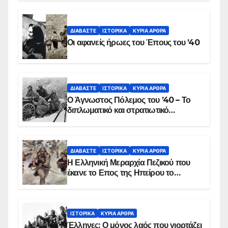
αιματοβαμμένη σημαία
ΔΙΑΒΆΣΤΕ
ΙΣΤΟΡΙΚΆ
ΚΥΡΙΑ ΑΡΘΡΑ
Οι αφανείς ήρωες του Έπους του ’40
ΔΙΑΒΆΣΤΕ
ΙΣΤΟΡΙΚΆ
ΚΥΡΙΑ ΑΡΘΡΑ
Ο Άγνωστος Πόλεμος του ’40 – Το
διπλωματικό και στρατιωτικό
παρασκήνιο
ΔΙΑΒΆΣΤΕ
ΙΣΤΟΡΙΚΆ
ΚΥΡΙΑ ΑΡΘΡΑ
Η Ελληνική Μεραρχία Πεζικού που
έκανε το Επος της Ηπείρου το
χειμώνα του 1940
ΙΣΤΟΡΙΚΆ
ΚΥΡΙΑ ΑΡΘΡΑ
Έλληνες: Ο μόνος λαός που γιορτάζει