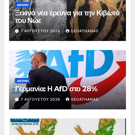
ΔΙΕΘΝΉ
Ξεκινά νέα έρευνα για την Κιβωτό
του Νώε
7 ΑΥΓΟΎΣΤΟΥ 2026
GEOATHANAS
ΔΙΕΘΝΉ
Γερμανία: Η AfD στο 28%
7 ΑΥΓΟΎΣΤΟΥ 2026
GEOATHANAS