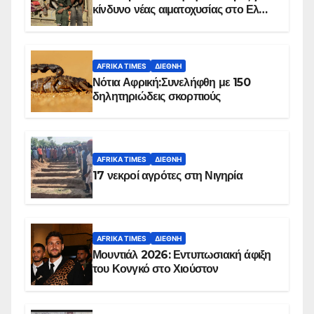
κίνδυνο νέας αιματοχυσίας στο Ελ
Ομπέιντ του Σουδάν
AFRIKA TIMES
ΔΙΕΘΝΉ
Νότια Αφρική:Συνελήφθη με 150
δηλητηριώδεις σκορπιούς
AFRIKA TIMES
ΔΙΕΘΝΉ
17 νεκροί αγρότες στη Νιγηρία
AFRIKA TIMES
ΔΙΕΘΝΉ
Μουντιάλ 2026: Εντυπωσιακή άφιξη
του Κονγκό στο Χιούστον