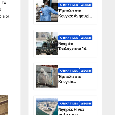
) τα
AFRIKA TIMES
ΔΙΕΘΝΉ
α
Έμπολα στο
Κονγκό: Ανησυχία
ς και
για τη μεγάλη
εξάπλωση της
επιδημίας
AFRIKA TIMES
ΔΙΕΘΝΉ
Νιγηρία:
Τουλάχιστον 14
νεκροί από
επίθεση ενόπλων
στην Οτούκπο
AFRIKA TIMES
ΔΙΕΘΝΉ
Έμπολα στο
Κονγκό:
Ξεπέρασαν τους
1.350 οι νεκροί
AFRIKA TIMES
ΔΙΕΘΝΉ
Νιγηρία: Η νέα
πόλη στον