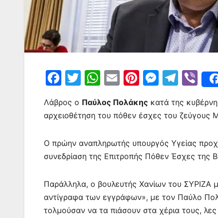
F
T
W
E
Pi
M
T
Vi
a
w
h
m
nt
e
el
b
Λάβρος ο
Παύλος Πολάκης
κατά της κυβέρνησ
c
itt
at
ai
er
s
e
er
αρχειοθέτηση του πόθεν έσχες του ζεύγους 
e
er
s
l
e
s
gr
b
A
st
e
a
Ο πρώην αναπληρωτής υπουργός Υγείας προχ
o
p
n
m
συνεδρίαση της Επιτροπής Πόθεν Έσχες της Β
o
p
g
k
er
Παράλληλα, ο βουλευτής Χανίων του ΣΥΡΙΖΑ μί
αντίγραφα των εγγράφων», με τον Παύλο Πολά
τολμούσαν να τα πιάσουν στα χέρια τους, λες