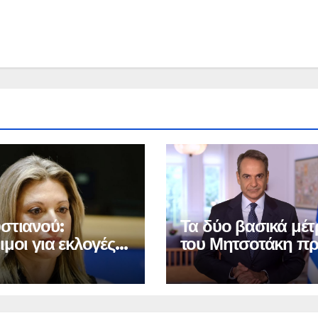
στιανού:
Τα δύο βασικά μέτ
μοι για εκλογές
του Μητσοτάκη πρ
 κι αν γίνουν»
τη ΔΕΘ