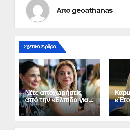
Από
geoathanas
Σχετικό Άρθρο
Νέες αποχωρήσεις
Καρυ
από την «Ελπίδα για
«Έτοι
τη Δημοκρατία»
όποτε