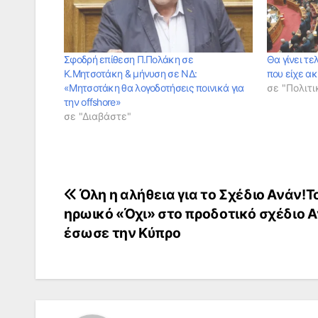
Σφοδρή επίθεση Π.Πολάκη σε
Θα γίνει τε
Κ.Μητσοτάκη & μήνυση σε ΝΔ:
που είχε α
«Μητσοτάκη θα λογοδοτήσεις ποινικά για
σε "Πολιτι
την offshore»
σε "Διαβάστε"
Πλοήγηση
Όλη η αλήθεια για το Σχέδιο Ανάν!Τ
ηρωικό «Όχι» στο προδοτικό σχέδιο Α
άρθρων
έσωσε την Κύπρο