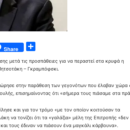
Μ
Share
οι
ης μετά τις προσπάθειες για να περαστεί στα κρυφά η
ρ
Μητσοτάκη – Γκραμπόφσκι.
α
σ
ώρησε στην παράθεση των γεγονότων που έλαβαν χώρα 
τε
ουλής, επισημαίνοντας ότι «σήμερα τους πιάσαμε στα πρ
ίτ
ε
λησε και για τον τρόμο «με τον οποίον κοιτούσαν τα
κη να τονίζει ότι τα «γαλάζια» μέλη της Επιτροπής «δεν
 και τους έδιναν να πιάσουν ένα μαγκάλι κάρβουνα».