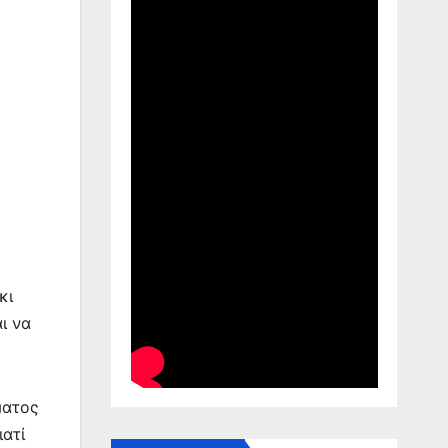
κι
ι να
ματος
ατί