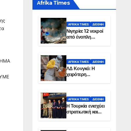
Αfrika Times
ης
AFRIKA TIMES
ΔΙΕΘΝΉ
τα
Νιγηρία: 12 νεκροί
από ένοπλη
επίθεση σε χωριό
ΙΣΗΜΑ
AFRIKA TIMES
ΔΙΕΘΝΉ
ΛΔ Κονγκό: Η
χειρότερη
ΟΥΜΕ
επιδημία Έμπολα
στην ιστορία της
χώρας
AFRIKA TIMES
ΔΙΕΘΝΉ
Η Τουρκία ενισχύει
στρατιωτική και
ενεργειακή
παρουσία στη
Σομαλία