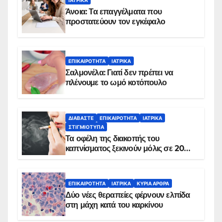
ΙΑΤΡΙΚΆ
Άνοια: Τα επαγγέλματα που
προστατεύουν τον εγκέφαλο
ΕΠΙΚΑΙΡΌΤΗΤΑ
ΙΑΤΡΙΚΆ
Σαλμονέλα: Γιατί δεν πρέπει να
πλένουμε το ωμό κοτόπουλο
ΔΙΑΒΆΣΤΕ
ΕΠΙΚΑΙΡΌΤΗΤΑ
ΙΑΤΡΙΚΆ
ΣΤΙΓΜΙΌΤΥΠΑ
Τα οφέλη της διακοπής του
καπνίσματος ξεκινούν μόλις σε 20
λεπτά
ΕΠΙΚΑΙΡΌΤΗΤΑ
ΙΑΤΡΙΚΆ
ΚΥΡΙΑ ΑΡΘΡΑ
Δύο νέες θεραπείες φέρνουν ελπίδα
στη μάχη κατά του καρκίνου