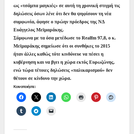
ρ
ως «τσάμπα μαγκιές» σε αυτή τη χρονική στιγμή τις
b
A
st
e
a
α
δηλώσεις όσων λένε ότι δεν θα ψηφίσουν τη νέα
o
p
n
m
σ
συμφωνία, άφησε ο πρώην πρόεδρος της ΝΔ
o
p
g
τε
Ευάγγελος Μεϊμαράκης.
k
er
ίτ
Σύμφωνα με τα όσα μετέδωσε το Realfm 97,8, ο κ.
Μεϊμαράκης σημείωσε ότι οι συνθήκες το 2015
ε
ήταν άλλες καθώς τότε κινδύνευε να πέσει η
κυβέρνηση και να βγει η χώρα εκτός Ευρωζώνης,
ενώ τώρα τέτοιες δηλώσεις «παλικαρισμού» δεν
θέτουν σε κίνδυνο την χώρα.
Κοινοποιήστε: