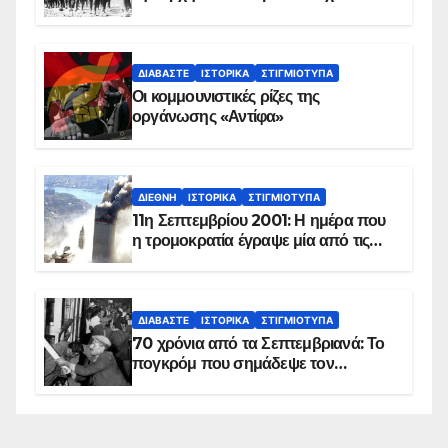
τέλος του
ΔΙΑΒΆΣΤΕ
ΙΣΤΟΡΙΚΆ
ΣΤΙΓΜΙΌΤΥΠΑ
Οι κομμουνιστικές ρίζες της
οργάνωσης «Αντίφα»
ΔΙΕΘΝΉ
ΙΣΤΟΡΙΚΆ
ΣΤΙΓΜΙΌΤΥΠΑ
11η Σεπτεμβρίου 2001: Η ημέρα που
η τρομοκρατία έγραψε μία από τις
πιο μαύρες σελίδες στην ιστορία του
πλανήτη
ΔΙΑΒΆΣΤΕ
ΙΣΤΟΡΙΚΆ
ΣΤΙΓΜΙΌΤΥΠΑ
70 χρόνια από τα Σεπτεμβριανά: Το
πογκρόμ που σημάδεψε τον
ελληνισμό της Κωνσταντινούπολης