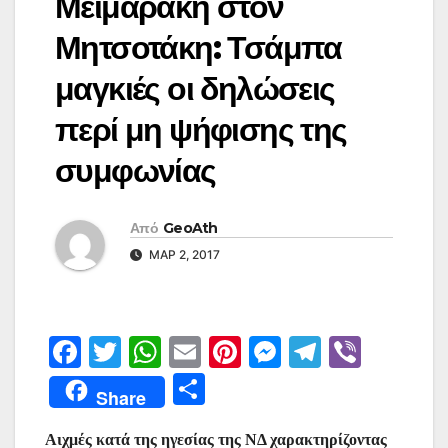
Μεϊμαράκη στον
Μητσοτάκη: Τσάμπα
μαγκιές οι δηλώσεις
περί μη ψήφισης της
συμφωνίας
Από
GeoAth
ΜΑΡ 2, 2017
F
T
W
E
Pi
M
T
Vi
a
w
h
m
nt
e
el
b
Μ
Share
c
itt
at
ai
er
s
e
er
οι
e
er
s
l
e
s
gr
Αιχμές κατά της ηγεσίας της ΝΔ χαρακτηρίζοντας