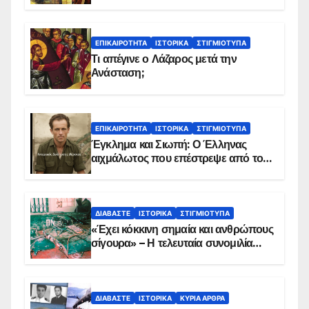
ΕΠΙΚΑΙΡΌΤΗΤΑ
ΙΣΤΟΡΙΚΆ
ΣΤΙΓΜΙΌΤΥΠΑ
Τι απέγινε ο Λάζαρος μετά την
Ανάσταση;
ΕΠΙΚΑΙΡΌΤΗΤΑ
ΙΣΤΟΡΙΚΆ
ΣΤΙΓΜΙΌΤΥΠΑ
Έγκλημα και Σιωπή: Ο Έλληνας
αιχμάλωτος που επέστρεψε από το
Παραπέτασμα
ΔΙΑΒΆΣΤΕ
ΙΣΤΟΡΙΚΆ
ΣΤΙΓΜΙΌΤΥΠΑ
«Έχει κόκκινη σημαία και ανθρώπους
σίγουρα» – Η τελευταία συνομιλία
των ηρώων στα Ίμια, πριν τη
συντριβή του ελικοπτέρου
ΔΙΑΒΆΣΤΕ
ΙΣΤΟΡΙΚΆ
ΚΥΡΙΑ ΑΡΘΡΑ