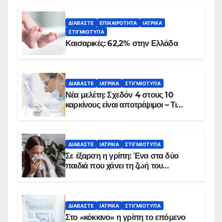
ΔΙΑΒΆΣΤΕ
ΕΠΙΚΑΙΡΌΤΗΤΑ
ΙΑΤΡΙΚΆ
ΣΤΙΓΜΙΌΤΥΠΑ
Καισαρικές: 62,2% στην Ελλάδα
ΔΙΑΒΆΣΤΕ
ΙΑΤΡΙΚΆ
ΣΤΙΓΜΙΌΤΥΠΑ
Νέα μελέτη: Σχεδόν 4 στους 10
καρκίνους είναι αποτρέψιμοι – Τι
δείχνουν τα στοιχεία
ΔΙΑΒΆΣΤΕ
ΙΑΤΡΙΚΆ
ΣΤΙΓΜΙΌΤΥΠΑ
Σε έξαρση η γρίπη: Ένα στα δύο
παιδιά που χάνει τη ζωή του
αντιμετωπίζει υποκείμενο νόσημα –
Εμβολιασμό συνιστούν οι ειδικοί
ΔΙΑΒΆΣΤΕ
ΙΑΤΡΙΚΆ
ΣΤΙΓΜΙΌΤΥΠΑ
Στο «κόκκινο» η γρίπη το επόμενο