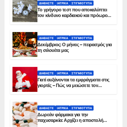
ΔΙΑΒΆΣΤΕ
ΙΑΤΡΙΚΆ
ΣΤΙΓΜΙΌΤΥΠΑ
Το γρήγορο τεστ που αποκαλύπτει
τον κίνδυνο καρδιακού και πρόωρου
θανάτου
ΔΙΑΒΆΣΤΕ
ΙΑΤΡΙΚΆ
ΣΤΙΓΜΙΌΤΥΠΑ
Δεκέμβριος: Ο μήνας – πειρασμός για
τη σιλουέτα μας
ΔΙΑΒΆΣΤΕ
ΙΑΤΡΙΚΆ
ΣΤΙΓΜΙΌΤΥΠΑ
Γιατί αυξάνονται τα εμφράγματα στις
γιορτές – Πώς να μειώσετε τον
κίνδυνο, σύμφωνα με καρδιολόγο
ΔΙΑΒΆΣΤΕ
ΙΑΤΡΙΚΆ
ΣΤΙΓΜΙΌΤΥΠΑ
Δωρεάν φάρμακα για την
παχυσαρκία: Αρχίζει η αποστολή
sms για τους δικαιούχους – Οι