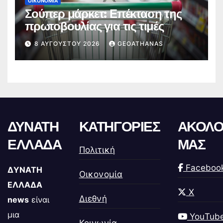
ΟΙΚΟΝΟΜΊΑ
Σούπερ μάρκετ: Επέκταση της
πρωτοβουλίας για τις τιμές
8 ΑΥΓΟΎΣΤΟΥ 2026
GEOATHANAS
ΔΥΝΑΤΗ
ΚΑΤΗΓΟΡΙΕΣ
ΑΚΟΛΟ
ΕΛΛΑΔΑ
ΜΑΣ
Πολιτική
Faceboo
ΔΥΝΑΤΗ
Οικονομία
ΕΛΛΑΔΑ
X
Διεθνή
news
είναι
μια
YouTub