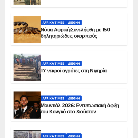
Ομπέιντ του Σουδάν
AFRIKA TIMES
ΔΙΕΘΝΉ
Νότια Αφρική:Συνελήφθη με 150
δηλητηριώδεις σκορπιούς
AFRIKA TIMES
ΔΙΕΘΝΉ
17 νεκροί αγρότες στη Νιγηρία
AFRIKA TIMES
ΔΙΕΘΝΉ
Μουντιάλ 2026: Εντυπωσιακή άφιξη
του Κονγκό στο Χιούστον
AFRIKA TIMES
ΔΙΕΘΝΉ