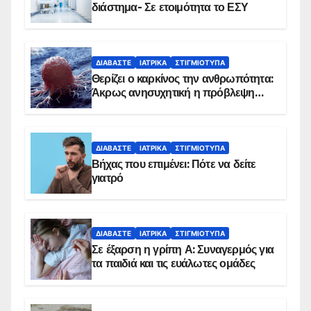
διάστημα- Σε ετοιμότητα το ΕΣΥ
ΔΙΑΒΆΣΤΕ
ΙΑΤΡΙΚΆ
ΣΤΙΓΜΙΌΤΥΠΑ
Θερίζει ο καρκίνος την ανθρωπότητα:
Άκρως ανησυχητική η πρόβλεψη…
ΔΙΑΒΆΣΤΕ
ΙΑΤΡΙΚΆ
ΣΤΙΓΜΙΌΤΥΠΑ
Βήχας που επιμένει: Πότε να δείτε
γιατρό
ΔΙΑΒΆΣΤΕ
ΙΑΤΡΙΚΆ
ΣΤΙΓΜΙΌΤΥΠΑ
Σε έξαρση η γρίπη Α: Συναγερμός για
τα παιδιά και τις ευάλωτες ομάδες