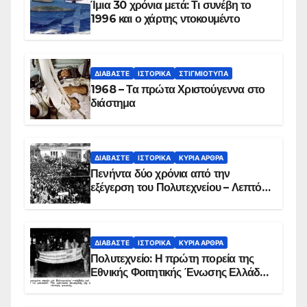
Ίμια 30 χρόνια μετά: Τι συνέβη το
1996 και ο χάρτης ντοκουμέντο
ΔΙΑΒΆΣΤΕ
ΙΣΤΟΡΙΚΆ
ΣΤΙΓΜΙΌΤΥΠΑ
1968 – Τα πρώτα Χριστούγεννα στο
διάστημα
ΔΙΑΒΆΣΤΕ
ΙΣΤΟΡΙΚΆ
ΚΥΡΙΑ ΑΡΘΡΑ
Πενήντα δύο χρόνια από την
εξέγερση του Πολυτεχνείου – Λεπτό
προς λεπτό η εισβολή – ΦΩΤΟ και
ΒΙΝΤΕΟ
ΔΙΑΒΆΣΤΕ
ΙΣΤΟΡΙΚΆ
ΚΥΡΙΑ ΑΡΘΡΑ
Πολυτεχνείο: Η πρώτη πορεία της
Εθνικής Φοιτητικής Ένωσης Ελλάδος
στις 17 Νοεμβρίου 1975 με την
αιματοβαμμένη σημαία