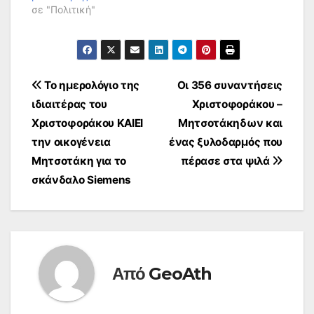
σε "Πολιτική"
Πλοήγηση
Το ημερολόγιο της
Οι 356 συναντήσεις
ιδιαιτέρας του
Χριστοφοράκου –
άρθρων
Χριστοφοράκου ΚΑΙΕΙ
Μητσοτάκηδων και
την οικογένεια
ένας ξυλοδαρμός που
Μητσοτάκη για το
πέρασε στα ψιλά
σκάνδαλο Siemens
Από
GeoAth