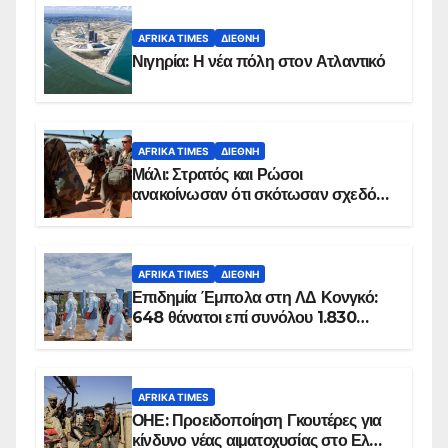
AFRIKA TIMES
ΔΙΕΘΝΉ
Νιγηρία: Η νέα πόλη στον Ατλαντικό
AFRIKA TIMES
ΔΙΕΘΝΉ
Μάλι: Στρατός και Ρώσοι
ανακοίνωσαν ότι σκότωσαν σχεδόν
100 τζιχαντιστές
AFRIKA TIMES
ΔΙΕΘΝΉ
Επιδημία Έμπολα στη ΛΔ Κονγκό:
648 θάνατοι επί συνόλου 1.830
επιβεβαιωμένων κρουσμάτων
AFRIKA TIMES
ΟΗΕ: Προειδοποίηση Γκουτέρες για
κίνδυνο νέας αιματοχυσίας στο Ελ