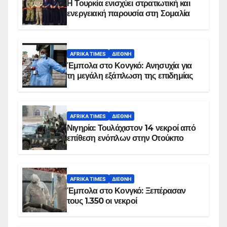
Η Τουρκία ενισχύει στρατιωτική και
ενεργειακή παρουσία στη Σομαλία
AFRIKA TIMES
ΔΙΕΘΝΉ
Έμπολα στο Κονγκό: Ανησυχία για
τη μεγάλη εξάπλωση της επιδημίας
AFRIKA TIMES
ΔΙΕΘΝΉ
Νιγηρία: Τουλάχιστον 14 νεκροί από
επίθεση ενόπλων στην Οτούκπο
AFRIKA TIMES
ΔΙΕΘΝΉ
Έμπολα στο Κονγκό: Ξεπέρασαν
τους 1.350 οι νεκροί