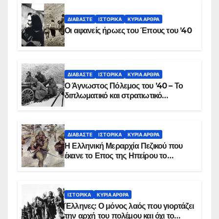
ΔΙΑΒΆΣΤΕ
ΙΣΤΟΡΙΚΆ
ΚΥΡΙΑ ΑΡΘΡΑ
Οι αφανείς ήρωες του Έπους του ’40
ΔΙΑΒΆΣΤΕ
ΙΣΤΟΡΙΚΆ
ΚΥΡΙΑ ΑΡΘΡΑ
Ο Άγνωστος Πόλεμος του ’40 – Το
διπλωματικό και στρατιωτικό
παρασκήνιο
ΔΙΑΒΆΣΤΕ
ΙΣΤΟΡΙΚΆ
ΚΥΡΙΑ ΑΡΘΡΑ
Η Ελληνική Μεραρχία Πεζικού που
έκανε το Επος της Ηπείρου το
χειμώνα του 1940
ΙΣΤΟΡΙΚΆ
ΚΥΡΙΑ ΑΡΘΡΑ
Έλληνες: Ο μόνος λαός που γιορτάζει
την αρχή του πολέμου και όχι το