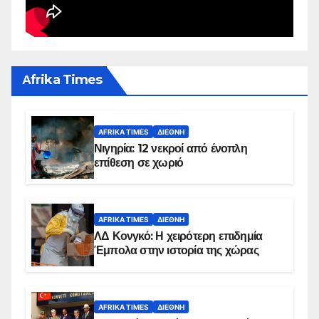
Αfrika Times
AFRIKA TIMES
ΔΙΕΘΝΉ
Νιγηρία: 12 νεκροί από ένοπλη
επίθεση σε χωριό
AFRIKA TIMES
ΔΙΕΘΝΉ
ΛΔ Κονγκό: Η χειρότερη επιδημία
Έμπολα στην ιστορία της χώρας
AFRIKA TIMES
ΔΙΕΘΝΉ