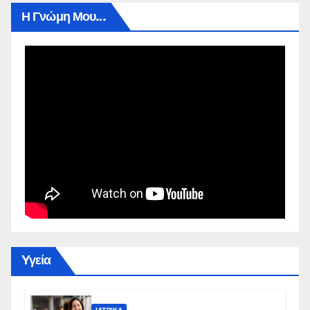
Η Γνώμη Μου…
Yγεία