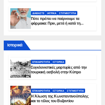
προϋποθέσεις ένταξης στο
πρόγραμμα
ΔΙΑΒΆΣΤΕ
ΙΑΤΡΙΚΆ
ΣΤΙΓΜΙΌΤΥΠΑ
Πότε πρέπει να παίρνουμε τα
φάρμακα: Πριν, μετά ή κατά τη
διάρκεια του φαγητού;
Ιστορικά
ΕΠΙΚΑΙΡΌΤΗΤΑ
ΙΣΤΟΡΙΚΆ
Συγκλονιστικές μαρτυρίες από την
τουρκική εισβολή στην Κύπρο
ΕΠΙΚΑΙΡΌΤΗΤΑ
ΙΣΤΟΡΙΚΆ
ΣΤΙΓΜΙΌΤΥΠΑ
Η Άλωση της Κωνσταντινούπολης
και το τέλος του Βυζαντίου