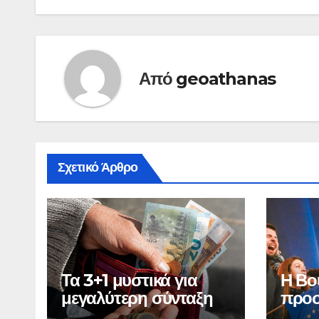
Από
geoathanas
Σχετικό Άρθρο
Τα 3+1 μυστικά για
Η Βο
μεγαλύτερη σύνταξη
προσ
Ελλά