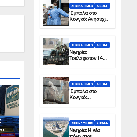
AFRIKA TIMES
ΔΙΕΘΝΉ
Έμπολα στο
Κονγκό: Ανησυχία
για τη μεγάλη
εξάπλωση της
επιδημίας
AFRIKA TIMES
ΔΙΕΘΝΉ
Νιγηρία:
Τουλάχιστον 14
νεκροί από
επίθεση ενόπλων
στην Οτούκπο
AFRIKA TIMES
ΔΙΕΘΝΉ
Έμπολα στο
Κονγκό:
Ξεπέρασαν τους
1.350 οι νεκροί
ε
AFRIKA TIMES
ΔΙΕΘΝΉ
Νιγηρία: Η νέα
πόλη στον