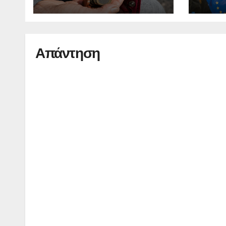
οικο
Απάντηση