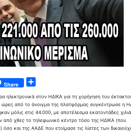
Μ
Share
οι
ώρα ηλεκτρονικά στον ΗΔΙΚΑ για τη χορήγηση του έκτακτο
ρ
ς ώρες από το άνοιγμα της πλατφόρμας συγκέντρωσε η Η
α
ηκαν μόλις στις 44.000, με αποτέλεσμα εκατοντάδες χιλι
σ
ν από χθες το τηλεφωνικό κέντρο τόσο της ΗΔΙΚΑ (που
τε
) όσο και της ΑΑΔΕ που ετοίμασε τις λίστες των δικαιούχ