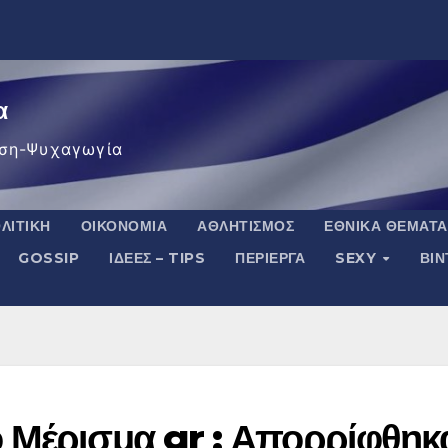
α
ση-Ψυχαγωγία
ΛΙΤΙΚΉ
ΟΙΚΟΝΟΜΊΑ
ΑΘΛΗΤΙΣΜΌΣ
ΕΘΝΙΚΆ ΘΈΜΑΤΑ
GOSSIP
ΙΔΈΕΣ – TIPS
ΠΕΡΊΕΡΓΑ
SEXY
ΒΙ
 Μέρισμα gr : Απορρίφθηκ