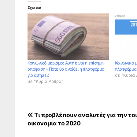
Σχετικά
Κοινωνικό μέρισμα: Αυτή είναι η επίσημη
Κοινωνικό μ
απόφαση – Πότε θα ανοίξει η πλατφόρμα
πλατφόρμα γ
για αιτήσεις
σε "Κυρια
σε "Κυρια Αρθρα"
Πλοήγηση
Tι προβλέπουν αναλυτές για την το
οικονομία το 2020
άρθρων