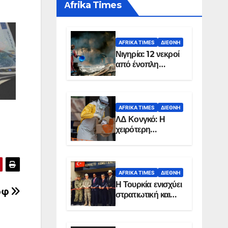
Αfrika Times
AFRIKA TIMES
ΔΙΕΘΝΉ
Νιγηρία: 12 νεκροί
από ένοπλη
επίθεση σε χωριό
AFRIKA TIMES
ΔΙΕΘΝΉ
ΛΔ Κονγκό: Η
χειρότερη
επιδημία Έμπολα
στην ιστορία της
χώρας
AFRIKA TIMES
ΔΙΕΘΝΉ
Η Τουρκία ενισχύει
όφ
στρατιωτική και
ενεργειακή
παρουσία στη
Σομαλία