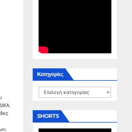
Kατηγορίες
Kατηγορίες
υ
ΔΙΚΑ.
άδες
SHORTS
ων.