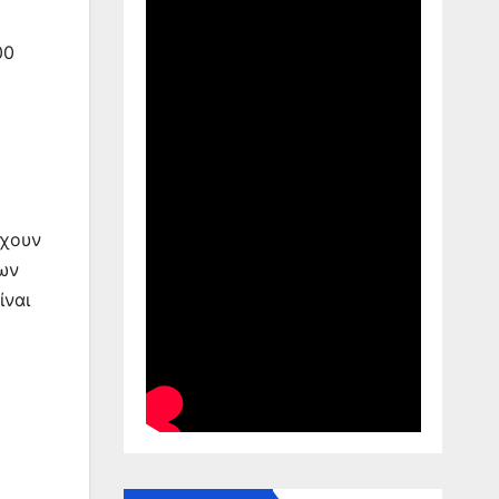
00
έχουν
δων
ίναι