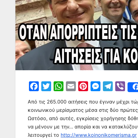
F
T
W
E
Pi
M
T
Vi
a
w
h
m
nt
e
el
b
Από τις 265.000 αιτήσεις που έγιναν μέχρι τ
c
itt
at
ai
er
s
e
er
κοινωνικού μερίσματος μέσα στις δύο πρώτε
e
er
s
l
e
s
gr
Ωστόσο, από αυτές, εγκρίσεις χορήγησης δόθ
b
A
st
e
a
να μένουν με την… απορία και να κατακλύζου
o
p
n
m
λειτουργεί το
http://www.koinonikomerisma.gr