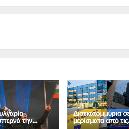
υλγαρία
Δισεκατομμύρια σ
περνά την
μερίσματα από τις
δα στην
τράπεζες