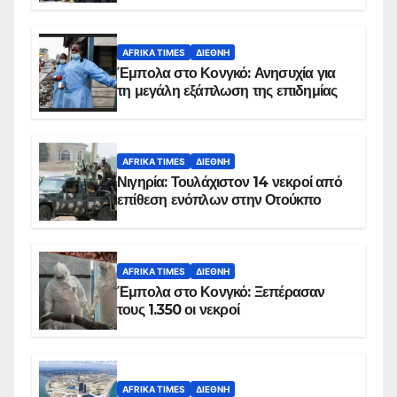
AFRIKA TIMES
ΔΙΕΘΝΉ
Έμπολα στο Κονγκό: Ανησυχία για
τη μεγάλη εξάπλωση της επιδημίας
AFRIKA TIMES
ΔΙΕΘΝΉ
Νιγηρία: Τουλάχιστον 14 νεκροί από
επίθεση ενόπλων στην Οτούκπο
AFRIKA TIMES
ΔΙΕΘΝΉ
Έμπολα στο Κονγκό: Ξεπέρασαν
τους 1.350 οι νεκροί
AFRIKA TIMES
ΔΙΕΘΝΉ