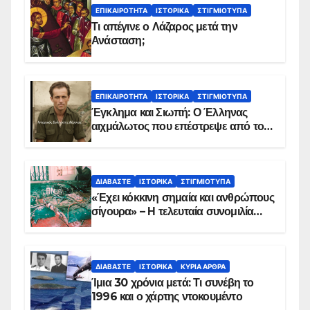
ΕΠΙΚΑΙΡΌΤΗΤΑ
ΙΣΤΟΡΙΚΆ
ΣΤΙΓΜΙΌΤΥΠΑ
Τι απέγινε ο Λάζαρος μετά την
Ανάσταση;
ΕΠΙΚΑΙΡΌΤΗΤΑ
ΙΣΤΟΡΙΚΆ
ΣΤΙΓΜΙΌΤΥΠΑ
Έγκλημα και Σιωπή: Ο Έλληνας
αιχμάλωτος που επέστρεψε από το
Παραπέτασμα
ΔΙΑΒΆΣΤΕ
ΙΣΤΟΡΙΚΆ
ΣΤΙΓΜΙΌΤΥΠΑ
«Έχει κόκκινη σημαία και ανθρώπους
σίγουρα» – Η τελευταία συνομιλία
των ηρώων στα Ίμια, πριν τη
συντριβή του ελικοπτέρου
ΔΙΑΒΆΣΤΕ
ΙΣΤΟΡΙΚΆ
ΚΥΡΙΑ ΑΡΘΡΑ
Ίμια 30 χρόνια μετά: Τι συνέβη το
1996 και ο χάρτης ντοκουμέντο