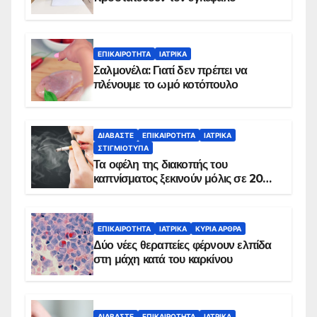
ΕΠΙΚΑΙΡΌΤΗΤΑ
ΙΑΤΡΙΚΆ
Σαλμονέλα: Γιατί δεν πρέπει να
πλένουμε το ωμό κοτόπουλο
ΔΙΑΒΆΣΤΕ
ΕΠΙΚΑΙΡΌΤΗΤΑ
ΙΑΤΡΙΚΆ
ΣΤΙΓΜΙΌΤΥΠΑ
Τα οφέλη της διακοπής του
καπνίσματος ξεκινούν μόλις σε 20
λεπτά
ΕΠΙΚΑΙΡΌΤΗΤΑ
ΙΑΤΡΙΚΆ
ΚΥΡΙΑ ΑΡΘΡΑ
Δύο νέες θεραπείες φέρνουν ελπίδα
στη μάχη κατά του καρκίνου
ΔΙΑΒΆΣΤΕ
ΕΠΙΚΑΙΡΌΤΗΤΑ
ΙΑΤΡΙΚΆ