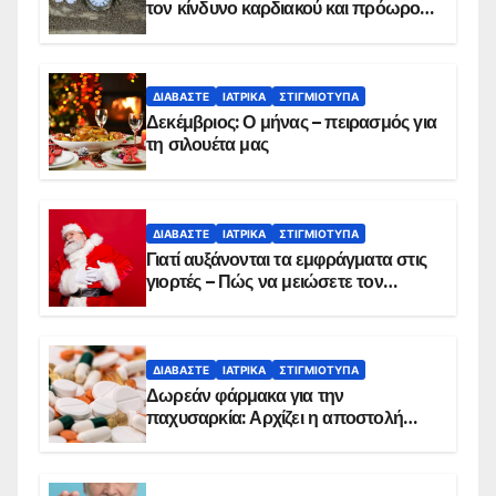
τον κίνδυνο καρδιακού και πρόωρου
θανάτου
ΔΙΑΒΆΣΤΕ
ΙΑΤΡΙΚΆ
ΣΤΙΓΜΙΌΤΥΠΑ
Δεκέμβριος: Ο μήνας – πειρασμός για
τη σιλουέτα μας
ΔΙΑΒΆΣΤΕ
ΙΑΤΡΙΚΆ
ΣΤΙΓΜΙΌΤΥΠΑ
Γιατί αυξάνονται τα εμφράγματα στις
γιορτές – Πώς να μειώσετε τον
κίνδυνο, σύμφωνα με καρδιολόγο
ΔΙΑΒΆΣΤΕ
ΙΑΤΡΙΚΆ
ΣΤΙΓΜΙΌΤΥΠΑ
Δωρεάν φάρμακα για την
παχυσαρκία: Αρχίζει η αποστολή
sms για τους δικαιούχους – Οι
προϋποθέσεις ένταξης στο
πρόγραμμα