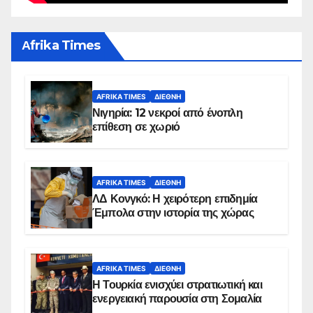
Αfrika Times
AFRIKA TIMES
ΔΙΕΘΝΉ
Νιγηρία: 12 νεκροί από ένοπλη
επίθεση σε χωριό
AFRIKA TIMES
ΔΙΕΘΝΉ
ΛΔ Κονγκό: Η χειρότερη επιδημία
Έμπολα στην ιστορία της χώρας
AFRIKA TIMES
ΔΙΕΘΝΉ
Η Τουρκία ενισχύει στρατιωτική και
ενεργειακή παρουσία στη Σομαλία