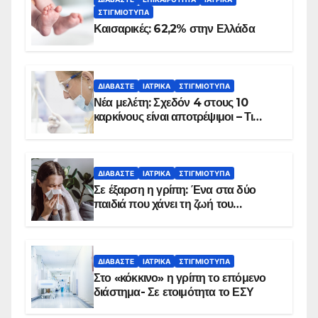
ΣΤΙΓΜΙΌΤΥΠΑ
Καισαρικές: 62,2% στην Ελλάδα
ΔΙΑΒΆΣΤΕ
ΙΑΤΡΙΚΆ
ΣΤΙΓΜΙΌΤΥΠΑ
Νέα μελέτη: Σχεδόν 4 στους 10
καρκίνους είναι αποτρέψιμοι – Τι
δείχνουν τα στοιχεία
ΔΙΑΒΆΣΤΕ
ΙΑΤΡΙΚΆ
ΣΤΙΓΜΙΌΤΥΠΑ
Σε έξαρση η γρίπη: Ένα στα δύο
παιδιά που χάνει τη ζωή του
αντιμετωπίζει υποκείμενο νόσημα –
Εμβολιασμό συνιστούν οι ειδικοί
ΔΙΑΒΆΣΤΕ
ΙΑΤΡΙΚΆ
ΣΤΙΓΜΙΌΤΥΠΑ
Στο «κόκκινο» η γρίπη το επόμενο
διάστημα- Σε ετοιμότητα το ΕΣΥ