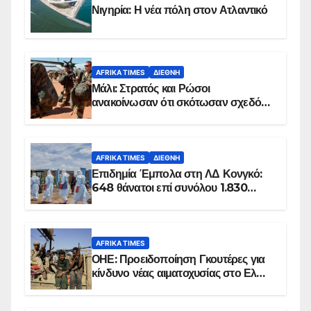
Νιγηρία: Η νέα πόλη στον Ατλαντικό
AFRIKA TIMES
ΔΙΕΘΝΉ
Μάλι: Στρατός και Ρώσοι
ανακοίνωσαν ότι σκότωσαν σχεδόν
100 τζιχαντιστές
AFRIKA TIMES
ΔΙΕΘΝΉ
Επιδημία Έμπολα στη ΛΔ Κονγκό:
648 θάνατοι επί συνόλου 1.830
επιβεβαιωμένων κρουσμάτων
AFRIKA TIMES
ΟΗΕ: Προειδοποίηση Γκουτέρες για
κίνδυνο νέας αιματοχυσίας στο Ελ
Ομπέιντ του Σουδάν