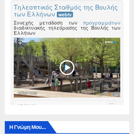
Η Γνώμη Μου…