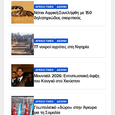
AFRIKA TIMES
ΔΙΕΘΝΉ
Νότια Αφρική:Συνελήφθη με 150
δηλητηριώδεις σκορπιούς
AFRIKA TIMES
ΔΙΕΘΝΉ
17 νεκροί αγρότες στη Νιγηρία
AFRIKA TIMES
ΔΙΕΘΝΉ
Μουντιάλ 2026: Εντυπωσιακή άφιξη
του Κονγκό στο Χιούστον
AFRIKA TIMES
ΔΙΕΘΝΉ
Γεωπολιτικό «δώρο» στην Άγκυρα
για τη Σομαλία