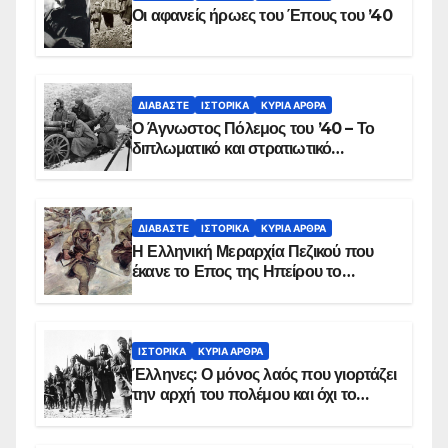
Οι αφανείς ήρωες του Έπους του ’40
ΔΙΑΒΆΣΤΕ
ΙΣΤΟΡΙΚΆ
ΚΥΡΙΑ ΑΡΘΡΑ
Ο Άγνωστος Πόλεμος του ’40 – Το
διπλωματικό και στρατιωτικό
παρασκήνιο
ΔΙΑΒΆΣΤΕ
ΙΣΤΟΡΙΚΆ
ΚΥΡΙΑ ΑΡΘΡΑ
Η Ελληνική Μεραρχία Πεζικού που
έκανε το Επος της Ηπείρου το
χειμώνα του 1940
ΙΣΤΟΡΙΚΆ
ΚΥΡΙΑ ΑΡΘΡΑ
Έλληνες: Ο μόνος λαός που γιορτάζει
την αρχή του πολέμου και όχι το
τέλος του