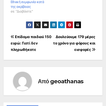
Εθνική συμφωνία κατά
της ακρίβειας
σε "Διαβάστε"
Πλοήγηση
Επίδομα παιδιού 150
Δουλεύουμε 179 μέρες
ευρώ: Γιατί δεν
το χρόνο για φόρους και
άρθρων
πληρωθήκατε
εισφορές
Από
geoathanas