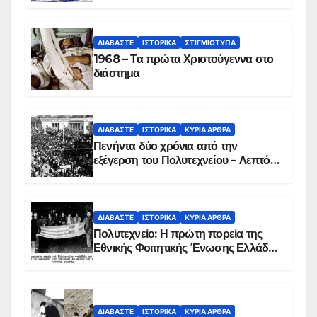
ΔΙΑΒΆΣΤΕ
ΙΣΤΟΡΙΚΆ
ΣΤΙΓΜΙΌΤΥΠΑ
1968 – Τα πρώτα Χριστούγεννα στο
διάστημα
ΔΙΑΒΆΣΤΕ
ΙΣΤΟΡΙΚΆ
ΚΥΡΙΑ ΑΡΘΡΑ
Πενήντα δύο χρόνια από την
εξέγερση του Πολυτεχνείου – Λεπτό
προς λεπτό η εισβολή – ΦΩΤΟ και
ΒΙΝΤΕΟ
ΔΙΑΒΆΣΤΕ
ΙΣΤΟΡΙΚΆ
ΚΥΡΙΑ ΑΡΘΡΑ
Πολυτεχνείο: Η πρώτη πορεία της
Εθνικής Φοιτητικής Ένωσης Ελλάδος
στις 17 Νοεμβρίου 1975 με την
αιματοβαμμένη σημαία
ΔΙΑΒΆΣΤΕ
ΙΣΤΟΡΙΚΆ
ΚΥΡΙΑ ΑΡΘΡΑ