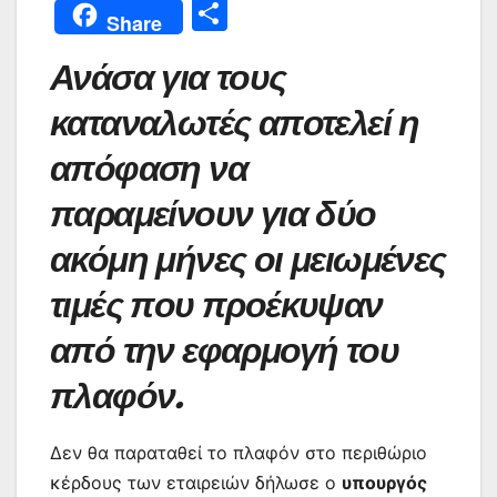
a
w
h
m
nt
e
el
b
Μ
Share
c
itt
at
ai
er
s
e
er
οι
Ανάσα για τους
e
er
s
l
e
s
gr
ρ
b
A
st
e
a
α
καταναλωτές αποτελεί η
o
p
n
m
σ
απόφαση να
o
p
g
τε
παραμείνουν για δύο
k
er
ίτ
ακόμη μήνες οι μειωμένες
ε
τιμές που προέκυψαν
από την εφαρμογή του
πλαφόν.
Δεν θα παραταθεί το πλαφόν στο περιθώριο
κέρδους των εταιρειών δήλωσε ο
υπουργός