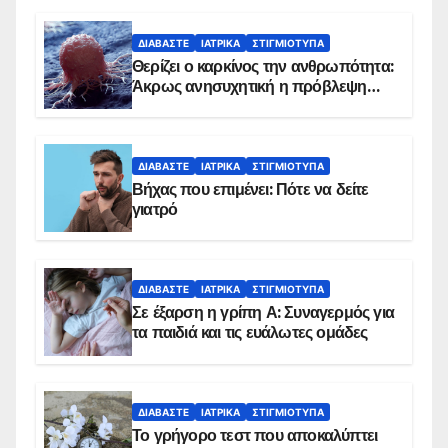
ΔΙΑΒΆΣΤΕ
ΙΑΤΡΙΚΆ
ΣΤΙΓΜΙΌΤΥΠΑ
Θερίζει ο καρκίνος την ανθρωπότητα:
Άκρως ανησυχητική η πρόβλεψη…
ΔΙΑΒΆΣΤΕ
ΙΑΤΡΙΚΆ
ΣΤΙΓΜΙΌΤΥΠΑ
Βήχας που επιμένει: Πότε να δείτε
γιατρό
ΔΙΑΒΆΣΤΕ
ΙΑΤΡΙΚΆ
ΣΤΙΓΜΙΌΤΥΠΑ
Σε έξαρση η γρίπη Α: Συναγερμός για
τα παιδιά και τις ευάλωτες ομάδες
ΔΙΑΒΆΣΤΕ
ΙΑΤΡΙΚΆ
ΣΤΙΓΜΙΌΤΥΠΑ
Το γρήγορο τεστ που αποκαλύπτει