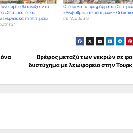
 Ιανουαρίου θα ανοίξουν τα
Οι όροι για τα προγράμματα «Σπίτι μου 
α «Σπίτι μου 2» και
«Αναβαθμίζω το σπίτι μου» – Οι δικαιο
 ενεργειακά το σπίτι μου»
σε "Διαβάστε"
ρότητα"
κόνα
Βρέφος μεταξύ των νεκρών σε φο
δυστύχημα με λεωφορείο στην Τουρκ