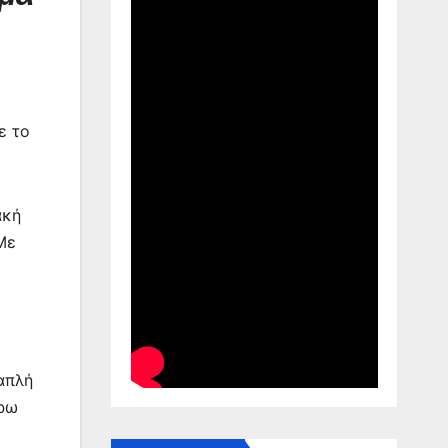
ε το
ακή
Με
 απλή
έρω