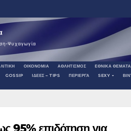
α
ση-Ψυχαγωγία
ΛΙΤΙΚΉ
ΟΙΚΟΝΟΜΊΑ
ΑΘΛΗΤΙΣΜΌΣ
ΕΘΝΙΚΆ ΘΈΜΑΤΑ
GOSSIP
ΙΔΈΕΣ – TIPS
ΠΕΡΊΕΡΓΑ
SEXY
ΒΙ
ως 95% επιδότηση για