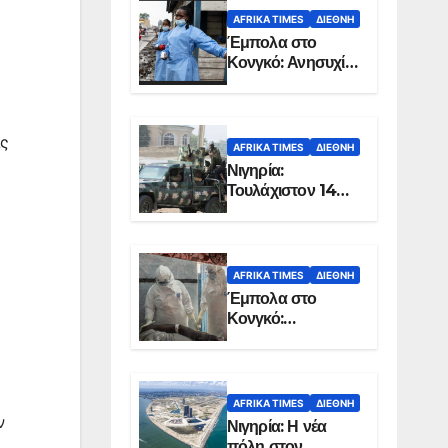
AFRIKA TIMES
ΔΙΕΘΝΉ
Έμπολα στο
Κονγκό: Ανησυχία
για τη μεγάλη
εξάπλωση της
επιδημίας
ις
AFRIKA TIMES
ΔΙΕΘΝΉ
Νιγηρία:
Τουλάχιστον 14
νεκροί από
επίθεση ενόπλων
στην Οτούκπο
AFRIKA TIMES
ΔΙΕΘΝΉ
Έμπολα στο
Κονγκό:
Ξεπέρασαν τους
1.350 οι νεκροί
AFRIKA TIMES
ΔΙΕΘΝΉ
ν
Νιγηρία: Η νέα
πόλη στον