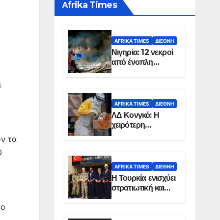
Αfrika Times
AFRIKA TIMES
ΔΙΕΘΝΉ
Νιγηρία: 12 νεκροί
από ένοπλη
επίθεση σε χωριό
ι
AFRIKA TIMES
ΔΙΕΘΝΉ
ΛΔ Κονγκό: Η
χειρότερη
επιδημία Έμπολα
όν τα
στην ιστορία της
0
χώρας
AFRIKA TIMES
ΔΙΕΘΝΉ
Η Τουρκία ενισχύει
στρατιωτική και
ενεργειακή
το
παρουσία στη
Σομαλία