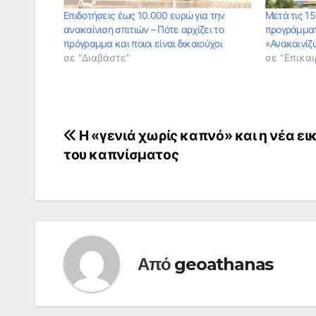
Επιδοτήσεις έως 10.000 ευρώ για την
Μετά τις 15
ανακαίνιση σπιτιών – Πότε αρχίζει το
προγράμματ
πρόγραμμα και ποιοι είναι δικαιούχοι
«Ανακαινίζω
σε "Διαβάστε"
σε "Επικαι
Πλοήγηση
Η «γενιά χωρίς καπνό» και η νέα ει
του καπνίσματος
άρθρων
Από
geoathanas