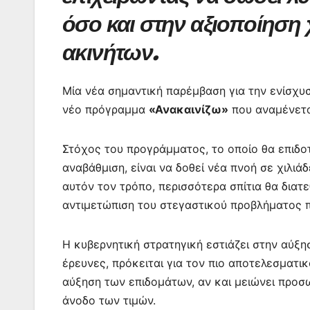
o
p
n
m
όσο και στην αξιοποίηση
o
p
g
ακινήτων.
k
er
Μία νέα σημαντική παρέμβαση για την ενίσχυ
νέο πρόγραμμα
«Ανακαινίζω»
που αναμένεται
Στόχος του προγράμματος, το οποίο θα επιδοτ
αναβάθμιση, είναι να δοθεί νέα πνοή σε χιλι
αυτόν τον τρόπο, περισσότερα σπίτια θα δια
αντιμετώπιση του στεγαστικού προβλήματος π
Η κυβερνητική στρατηγική εστιάζει στην αύξη
έρευνες, πρόκειται για τον πιο αποτελεσματικ
αύξηση των επιδομάτων, αν και μειώνει προσω
άνοδο των τιμών.