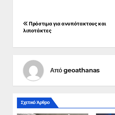
Πλοήγηση
Πρόστιμα για ανυπότακτους και
λιποτάκτες
άρθρων
Από
geoathanas
Σχετικό Άρθρο