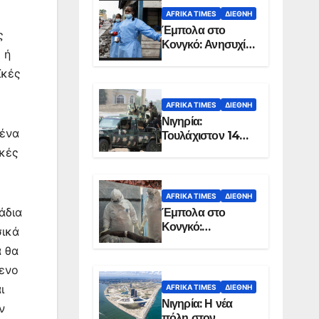
AFRIKA TIMES
ΔΙΕΘΝΉ
Έμπολα στο
ς
Κονγκό: Ανησυχία
 ή
για τη μεγάλη
εξάπλωση της
ϊκές
επιδημίας
AFRIKA TIMES
ΔΙΕΘΝΉ
Νιγηρία:
 ένα
Τουλάχιστον 14
νεκροί από
ικές
επίθεση ενόπλων
στην Οτούκπο
AFRIKA TIMES
ΔΙΕΘΝΉ
άδια
Έμπολα στο
Κονγκό:
σικά
Ξεπέρασαν τους
 θα
1.350 οι νεκροί
μενο
ι
AFRIKA TIMES
ΔΙΕΘΝΉ
Νιγηρία: Η νέα
ν
πόλη στον