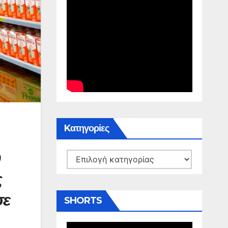
Kατηγορίες
υ
Kατηγορίες
ς
σε
SHORTS