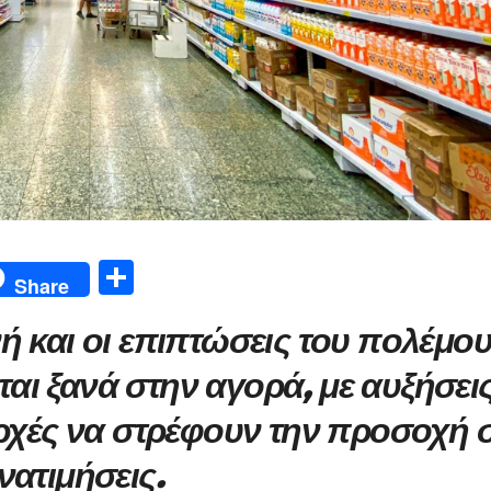
Μ
Share
οι
ή και οι επιπτώσεις του πολέμο
ρ
α
αι ξανά στην αγορά, με αυξήσει
σ
αρχές να στρέφουν την προσοχή 
τε
νατιμήσεις.
ίτ