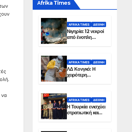
Αfrika Times
 των
χουν
AFRIKA TIMES
ΔΙΕΘΝΉ
Νιγηρία: 12 νεκροί
από ένοπλη
επίθεση σε χωριό
AFRIKA TIMES
ΔΙΕΘΝΉ
ΛΔ Κονγκό: Η
τές
χειρότερη
ολή.
επιδημία Έμπολα
στην ιστορία της
χώρας
 να
AFRIKA TIMES
ΔΙΕΘΝΉ
Η Τουρκία ενισχύει
στρατιωτική και
ενεργειακή
παρουσία στη
Σομαλία