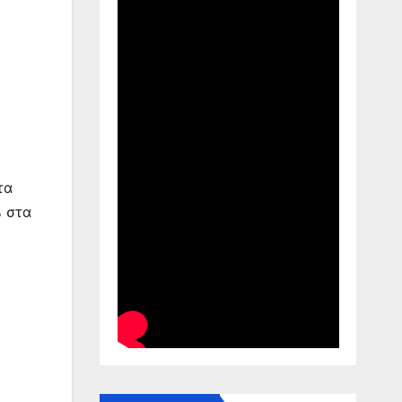
τα
% στα