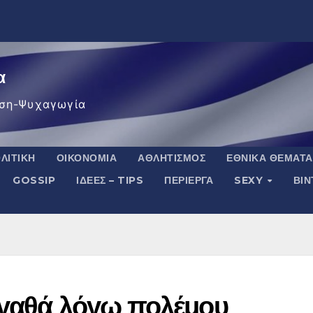
α
ση-Ψυχαγωγία
ΛΙΤΙΚΉ
ΟΙΚΟΝΟΜΊΑ
ΑΘΛΗΤΙΣΜΌΣ
ΕΘΝΙΚΆ ΘΈΜΑΤΑ
GOSSIP
ΙΔΈΕΣ – TIPS
ΠΕΡΊΕΡΓΑ
SEXY
ΒΙ
αγαθά λόγω πολέμου