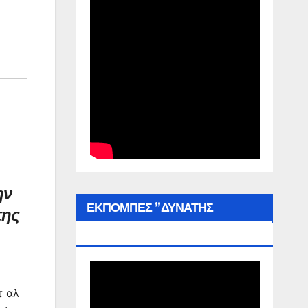
ην
ΕΚΠΟΜΠΕΣ ”ΔΥΝΑΤΗΣ
της
ΕΛΛΑΔΑΣ”
τ αλ