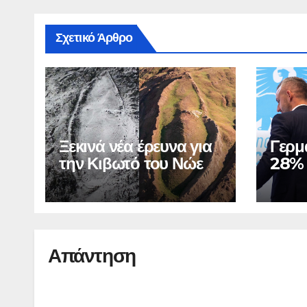
Σχετικό Άρθρο
Ξεκινά νέα έρευνα για
Γερμ
την Κιβωτό του Νώε
28%
Απάντηση