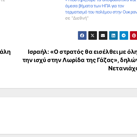
άμεσα βήματα των ΗΠΑ για τον
τερματισμό του πολέμου στην Ουκραν
σε "Διεθνή"
γάλη
Ισραήλ: «Ο στρατός θα εισέλθει με όλ
την ισχύ στην Λωρίδα της Γάζας», δηλών
Νετανιάχ