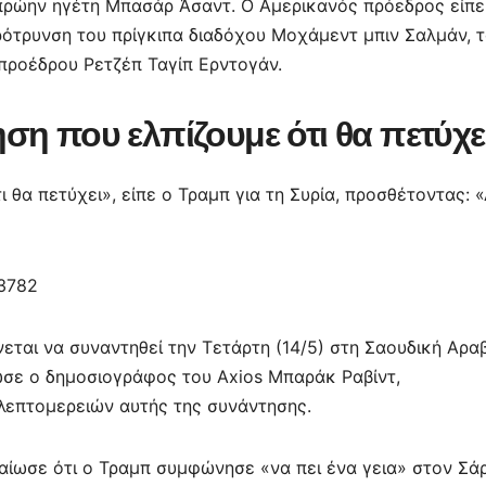
ε
πρώην ηγέτη Μπασάρ Άσαντ. Ο Αμερικανός πρόεδρος είπε
ότρυνση του πρίγκιπα διαδόχου Μοχάμεντ μπιν Σαλμάν, 
 προέδρου Ρετζέπ Ταγίπ Ερντογάν.
ση που ελπίζουμε ότι θα πετύχε
 θα πετύχει», είπε ο Τραμπ για τη Συρία, προσθέτοντας: 
03782
αι να συναντηθεί την Τετάρτη (14/5) στη Σαουδική Αρα
ωσε ο δημοσιογράφος του Axios Μπαράκ Ραβίντ,
λεπτομερειών αυτής της συνάντησης.
αίωσε ότι ο Τραμπ συμφώνησε «να πει ένα γεια» στον Σά