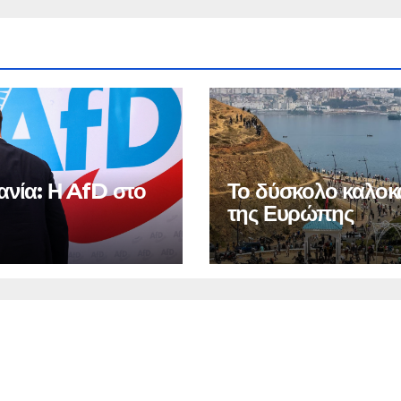
ανία: Η AfD στο
Το δύσκολο καλοκ
της Ευρώπης