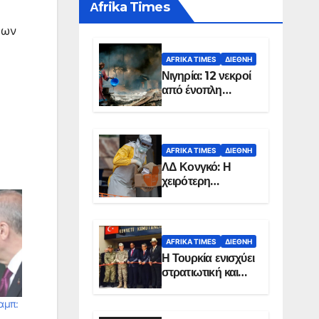
Αfrika Times
εων
AFRIKA TIMES
ΔΙΕΘΝΉ
Νιγηρία: 12 νεκροί
από ένοπλη
επίθεση σε χωριό
AFRIKA TIMES
ΔΙΕΘΝΉ
ΛΔ Κονγκό: Η
χειρότερη
επιδημία Έμπολα
στην ιστορία της
χώρας
AFRIKA TIMES
ΔΙΕΘΝΉ
Η Τουρκία ενισχύει
στρατιωτική και
ενεργειακή
παρουσία στη
αμπ:
Σομαλία