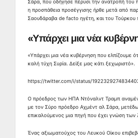
k
er
Σάρα, που οδήγησε πέρυσι την ανατροπή του 
η προσπάθεια προσέγγισης ήρθε μετά από παρ
Σαουδάραβα de facto ηγέτη, και του Τούρκου
«Υπάρχει μια νέα κυβέρνη
«Υπάρχει μια νέα κυβέρνηση που ελπίζουμε ότι
καλή τύχη Συρία. Δείξε μας κάτι ξεχωριστό».
https://twitter.com/i/status/19223292748344
Ο πρόεδρος των ΗΠΑ Ντόναλντ Τραμπ αναμένετ
με τον Σύρο πρόεδρο Αχμέντ αλ Σάρα, μετέδ
επικαλούμενος μια πηγή που έχει γνώση των 
Ένας αξιωματούχος του Λευκού Οίκου επιβεβ