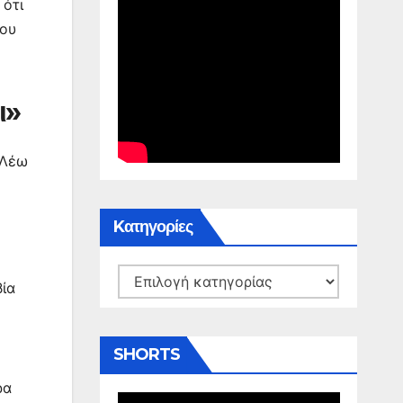
 ότι
του
ι»
«Λέω
Kατηγορίες
Kατηγορίες
βία
SHORTS
ρα