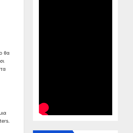
ο θα
σι
ντα
μια
ers.