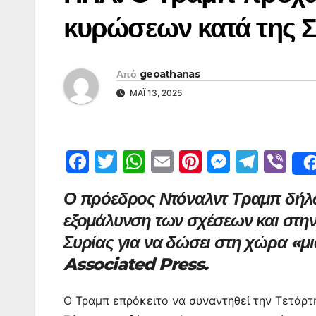
κυρώσεων κατά της Σ
Από
geoathanas
ΜΆΙ 13, 2025
F
T
W
E
Pi
M
T
Vi
a
w
h
m
nt
e
el
b
Ο πρόεδρος Ντόναλντ Τραμπ δήλωσ
c
itt
at
ai
er
s
e
er
εξομάλυνση των σχέσεων και στη
e
er
s
l
e
s
gr
Συρίας για να δώσει στη χώρα «μι
b
A
st
e
a
Associated Press.
o
p
n
m
o
p
g
Ο Τραμπ επρόκειτο να συναντηθεί την Τετάρτ