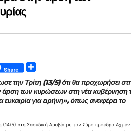
υρίας
Μ
Share
οι
ε την Τρίτη (13/5) ότι θα προχωρήσει στ
ρ
ν άρση των κυρώσεων στη νέα κυβέρνηση 
α
α ευκαιρία για ειρήνη», όπως αναφέρει το
σ
τε
ίτ
η (14/5) στη Σαουδική Αραβία με τον Σύρο πρόεδρο Αχμέν