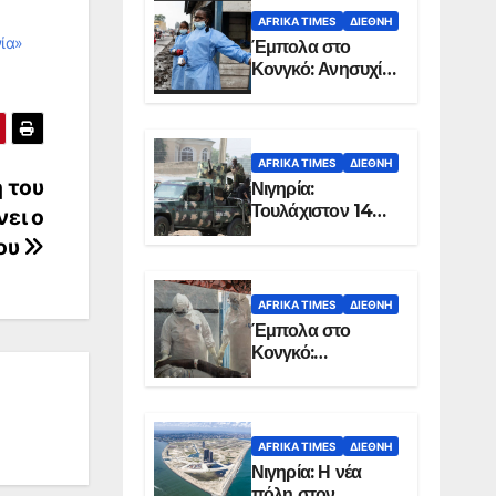
AFRIKA TIMES
ΔΙΕΘΝΉ
ία»
Έμπολα στο
Κονγκό: Ανησυχία
για τη μεγάλη
εξάπλωση της
επιδημίας
AFRIKA TIMES
ΔΙΕΘΝΉ
η του
Νιγηρία:
Τουλάχιστον 14
ει ο
νεκροί από
ου
επίθεση ενόπλων
στην Οτούκπο
AFRIKA TIMES
ΔΙΕΘΝΉ
Έμπολα στο
Κονγκό:
Ξεπέρασαν τους
1.350 οι νεκροί
AFRIKA TIMES
ΔΙΕΘΝΉ
Νιγηρία: Η νέα
πόλη στον