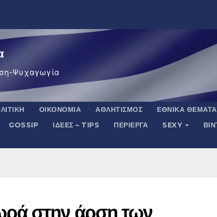
α
ση-Ψυχαγωγία
ΛΙΤΙΚΉ
ΟΙΚΟΝΟΜΊΑ
ΑΘΛΗΤΙΣΜΌΣ
ΕΘΝΙΚΆ ΘΈΜΑΤΑ
GOSSIP
ΙΔΈΕΣ – TIPS
ΠΕΡΊΕΡΓΑ
SEXY
ΒΙ
ρά στην άρση των