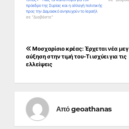
πρόεδρο της Συρίας και η αλλαγή πολιτικής
προς την Δαμασκό ανησυχούν το Ισραήλ
σε "Διαβάστε"
Πλοήγηση
Μοσχαρίσιο κρέας: Έρχεται νέα με
αύξηση στην τιμή του-Τι ισχύει για τις
άρθρων
ελλείψεις
Από
geoathanas