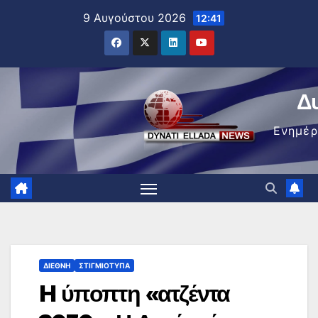
Μετάβαση
9 Αυγούστου 2026
12:41
στο
περιεχόμενο
Δ
Ενημέ
ΔΙΕΘΝΉ
ΣΤΙΓΜΙΌΤΥΠΑ
H ύποπτη «ατζέντα