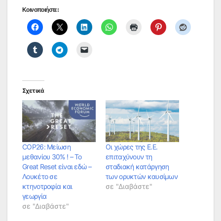
Κοινοποιήστε:
Σχετικά
COP26: Μείωση
Οι χώρες της Ε.Ε.
μεθανίου 30% ! – Το
επιταχύνουν τη
Great Reset είναι εδώ –
σταδιακή κατάργηση
Λουκέτο σε
των ορυκτών καυσίμων
κτηνοτροφία και
σε "Διαβάστε"
γεωργία
σε "Διαβάστε"