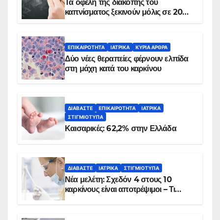
Τα οφέλη της διακοπής του
καπνίσματος ξεκινούν μόλις σε 20
λεπτά
ΕΠΙΚΑΙΡΌΤΗΤΑ
ΙΑΤΡΙΚΆ
ΚΥΡΙΑ ΑΡΘΡΑ
Δύο νέες θεραπείες φέρνουν ελπίδα
στη μάχη κατά του καρκίνου
ΔΙΑΒΆΣΤΕ
ΕΠΙΚΑΙΡΌΤΗΤΑ
ΙΑΤΡΙΚΆ
ΣΤΙΓΜΙΌΤΥΠΑ
Καισαρικές: 62,2% στην Ελλάδα
ΔΙΑΒΆΣΤΕ
ΙΑΤΡΙΚΆ
ΣΤΙΓΜΙΌΤΥΠΑ
Νέα μελέτη: Σχεδόν 4 στους 10
καρκίνους είναι αποτρέψιμοι – Τι
δείχνουν τα στοιχεία