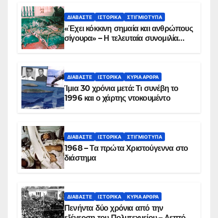
ΔΙΑΒΆΣΤΕ
ΙΣΤΟΡΙΚΆ
ΣΤΙΓΜΙΌΤΥΠΑ
«Έχει κόκκινη σημαία και ανθρώπους
σίγουρα» – Η τελευταία συνομιλία
των ηρώων στα Ίμια, πριν τη
συντριβή του ελικοπτέρου
ΔΙΑΒΆΣΤΕ
ΙΣΤΟΡΙΚΆ
ΚΥΡΙΑ ΑΡΘΡΑ
Ίμια 30 χρόνια μετά: Τι συνέβη το
1996 και ο χάρτης ντοκουμέντο
ΔΙΑΒΆΣΤΕ
ΙΣΤΟΡΙΚΆ
ΣΤΙΓΜΙΌΤΥΠΑ
1968 – Τα πρώτα Χριστούγεννα στο
διάστημα
ΔΙΑΒΆΣΤΕ
ΙΣΤΟΡΙΚΆ
ΚΥΡΙΑ ΑΡΘΡΑ
Πενήντα δύο χρόνια από την
εξέγερση του Πολυτεχνείου – Λεπτό