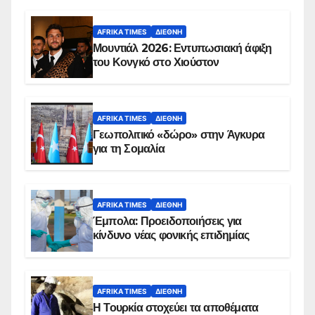
AFRIKA TIMES
ΔΙΕΘΝΉ
Μουντιάλ 2026: Εντυπωσιακή άφιξη
του Κονγκό στο Χιούστον
AFRIKA TIMES
ΔΙΕΘΝΉ
Γεωπολιτικό «δώρο» στην Άγκυρα
για τη Σομαλία
AFRIKA TIMES
ΔΙΕΘΝΉ
Έμπολα: Προειδοποιήσεις για
κίνδυνο νέας φονικής επιδημίας
AFRIKA TIMES
ΔΙΕΘΝΉ
Η Τουρκία στοχεύει τα αποθέματα