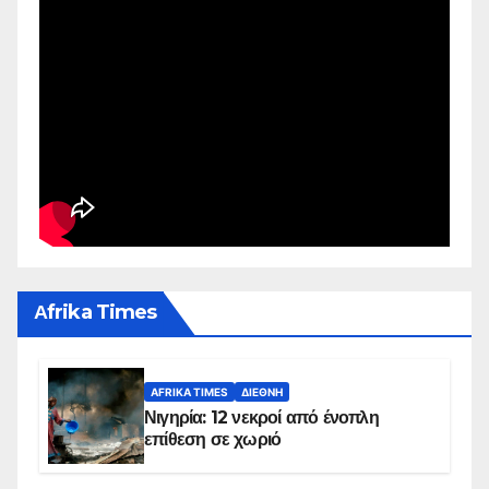
Αfrika Times
AFRIKA TIMES
ΔΙΕΘΝΉ
Νιγηρία: 12 νεκροί από ένοπλη
επίθεση σε χωριό