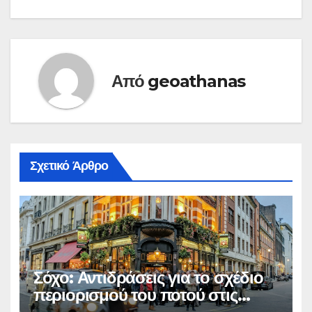
Από
geoathanas
Σχετικό Άρθρο
Σόχο: Αντιδράσεις για το σχέδιο
περιορισμού του ποτού στις