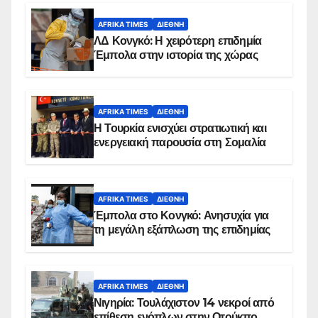
AFRIKA TIMES
ΔΙΕΘΝΉ
ΛΔ Κονγκό: Η χειρότερη επιδημία
Έμπολα στην ιστορία της χώρας
AFRIKA TIMES
ΔΙΕΘΝΉ
Η Τουρκία ενισχύει στρατιωτική και
ενεργειακή παρουσία στη Σομαλία
AFRIKA TIMES
ΔΙΕΘΝΉ
Έμπολα στο Κονγκό: Ανησυχία για
τη μεγάλη εξάπλωση της επιδημίας
AFRIKA TIMES
ΔΙΕΘΝΉ
Νιγηρία: Τουλάχιστον 14 νεκροί από
επίθεση ενόπλων στην Οτούκπο