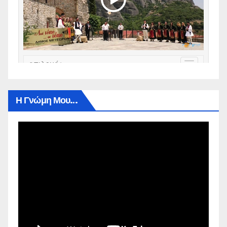
Η Γνώμη Μου…