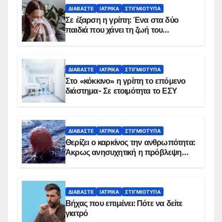
ΔΙΑΒΆΣΤΕ
ΙΑΤΡΙΚΆ
ΣΤΙΓΜΙΌΤΥΠΑ
Σε έξαρση η γρίπη: Ένα στα δύο
παιδιά που χάνει τη ζωή του
αντιμετωπίζει υποκείμενο νόσημα –
Εμβολιασμό συνιστούν οι ειδικοί
ΔΙΑΒΆΣΤΕ
ΙΑΤΡΙΚΆ
ΣΤΙΓΜΙΌΤΥΠΑ
Στο «κόκκινο» η γρίπη το επόμενο
διάστημα- Σε ετοιμότητα το ΕΣΥ
ΔΙΑΒΆΣΤΕ
ΙΑΤΡΙΚΆ
ΣΤΙΓΜΙΌΤΥΠΑ
Θερίζει ο καρκίνος την ανθρωπότητα:
Άκρως ανησυχητική η πρόβλεψη…
ΔΙΑΒΆΣΤΕ
ΙΑΤΡΙΚΆ
ΣΤΙΓΜΙΌΤΥΠΑ
Βήχας που επιμένει: Πότε να δείτε
γιατρό