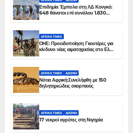
AFRIKA TIMES
ΔΙΕΘΝΉ
Επιδημία Έμπολα στη ΛΔ Κονγκό:
648 θάνατοι επί συνόλου 1.830
επιβεβαιωμένων κρουσμάτων
AFRIKA TIMES
ΟΗΕ: Προειδοποίηση Γκουτέρες για
κίνδυνο νέας αιματοχυσίας στο Ελ
Ομπέιντ του Σουδάν
AFRIKA TIMES
ΔΙΕΘΝΉ
Νότια Αφρική:Συνελήφθη με 150
δηλητηριώδεις σκορπιούς
AFRIKA TIMES
ΔΙΕΘΝΉ
17 νεκροί αγρότες στη Νιγηρία