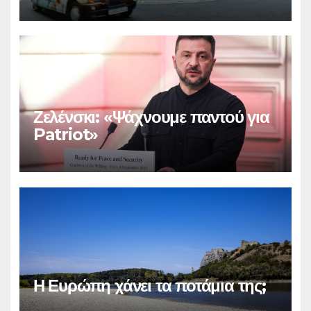
παμπ
Ζελένσκι: «Ψάχνουμε παντού για
Patriot»
Η Ευρώπη χάνει τα ποτάμια της;