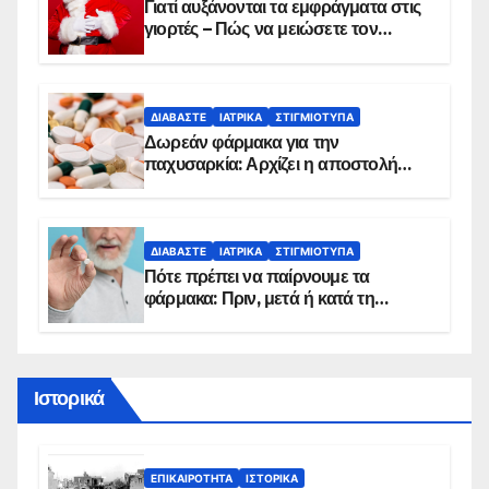
Γιατί αυξάνονται τα εμφράγματα στις
γιορτές – Πώς να μειώσετε τον
κίνδυνο, σύμφωνα με καρδιολόγο
ΔΙΑΒΆΣΤΕ
ΙΑΤΡΙΚΆ
ΣΤΙΓΜΙΌΤΥΠΑ
Δωρεάν φάρμακα για την
παχυσαρκία: Αρχίζει η αποστολή
sms για τους δικαιούχους – Οι
προϋποθέσεις ένταξης στο
πρόγραμμα
ΔΙΑΒΆΣΤΕ
ΙΑΤΡΙΚΆ
ΣΤΙΓΜΙΌΤΥΠΑ
Πότε πρέπει να παίρνουμε τα
φάρμακα: Πριν, μετά ή κατά τη
διάρκεια του φαγητού;
Ιστορικά
ΕΠΙΚΑΙΡΌΤΗΤΑ
ΙΣΤΟΡΙΚΆ