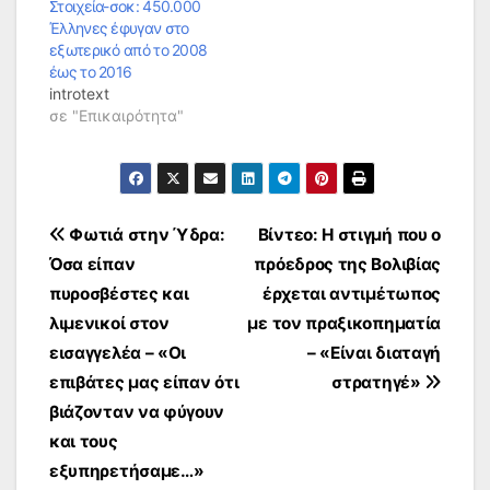
Στοιχεία-σοκ: 450.000
Έλληνες έφυγαν στο
εξωτερικό από το 2008
έως το 2016
introtext
σε "Επικαιρότητα"
Πλοήγηση
Φωτιά στην Ύδρα:
Βίντεο: Η στιγμή που ο
Όσα είπαν
πρόεδρος της Βολιβίας
άρθρων
πυροσβέστες και
έρχεται αντιμέτωπος
λιμενικοί στον
με τον πραξικοπηματία
εισαγγελέα – «Οι
– «Είναι διαταγή
επιβάτες μας είπαν ότι
στρατηγέ»
βιάζονταν να φύγουν
και τους
εξυπηρετήσαμε…»