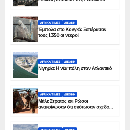
AFRIKA TIMES
ΔΙΕΘΝΉ
Έμπολα στο Κονγκό: Ξεπέρασαν
τους 1.350 οι νεκροί
AFRIKA TIMES
ΔΙΕΘΝΉ
Νιγηρία: Η νέα πόλη στον Ατλαντικό
AFRIKA TIMES
ΔΙΕΘΝΉ
Μάλι: Στρατός και Ρώσοι
ανακοίνωσαν ότι σκότωσαν σχεδόν
100 τζιχαντιστές