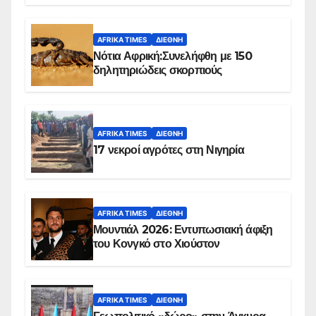
AFRIKA TIMES
ΔΙΕΘΝΉ
Νότια Αφρική:Συνελήφθη με 150
δηλητηριώδεις σκορπιούς
AFRIKA TIMES
ΔΙΕΘΝΉ
17 νεκροί αγρότες στη Νιγηρία
AFRIKA TIMES
ΔΙΕΘΝΉ
Μουντιάλ 2026: Εντυπωσιακή άφιξη
του Κονγκό στο Χιούστον
AFRIKA TIMES
ΔΙΕΘΝΉ