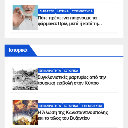
πρόγραμμα
ΔΙΑΒΆΣΤΕ
ΙΑΤΡΙΚΆ
ΣΤΙΓΜΙΌΤΥΠΑ
Πότε πρέπει να παίρνουμε τα
φάρμακα: Πριν, μετά ή κατά τη
διάρκεια του φαγητού;
Ιστορικά
ΕΠΙΚΑΙΡΌΤΗΤΑ
ΙΣΤΟΡΙΚΆ
Συγκλονιστικές μαρτυρίες από την
τουρκική εισβολή στην Κύπρο
ΕΠΙΚΑΙΡΌΤΗΤΑ
ΙΣΤΟΡΙΚΆ
ΣΤΙΓΜΙΌΤΥΠΑ
Η Άλωση της Κωνσταντινούπολης
και το τέλος του Βυζαντίου