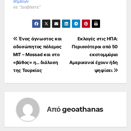
σημείων
σε "Διαβάστε"
Πλοήγηση
Ένας άγνωστος και
Εκλογές στις ΗΠΑ:
αδυσώπητος πόλεμος
Περισσότεροι από 50
άρθρων
MIT – Mossad και στο
εκατομμύρια
«βάθος» η… διάλυση
Αμερικανοί έχουν ήδη
της Τουρκίας
ψηφίσει
Από
geoathanas