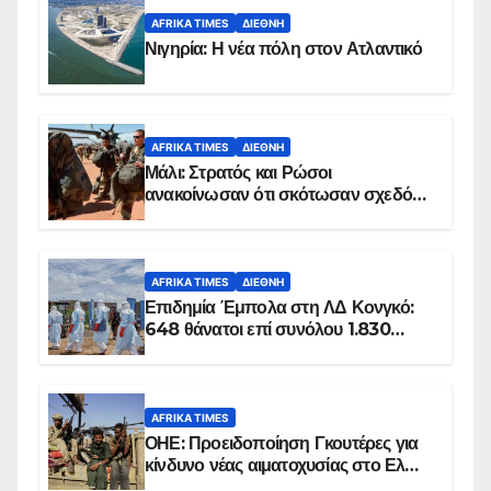
AFRIKA TIMES
ΔΙΕΘΝΉ
Νιγηρία: Η νέα πόλη στον Ατλαντικό
AFRIKA TIMES
ΔΙΕΘΝΉ
Μάλι: Στρατός και Ρώσοι
ανακοίνωσαν ότι σκότωσαν σχεδόν
100 τζιχαντιστές
AFRIKA TIMES
ΔΙΕΘΝΉ
Επιδημία Έμπολα στη ΛΔ Κονγκό:
648 θάνατοι επί συνόλου 1.830
επιβεβαιωμένων κρουσμάτων
AFRIKA TIMES
ΟΗΕ: Προειδοποίηση Γκουτέρες για
κίνδυνο νέας αιματοχυσίας στο Ελ
Ομπέιντ του Σουδάν