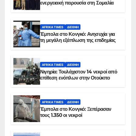
ενεργειακή παρουσία στη Σομαλία
AFRIKA TIMES
ΔΙΕΘΝΉ
Έμπολα στο Κονγκό: Ανησυχία για
τη μεγάλη εξάπλωση της επιδημίας
AFRIKA TIMES
ΔΙΕΘΝΉ
Νιγηρία: Τουλάχιστον 14 νεκροί από
επίθεση ενόπλων στην Οτούκπο
AFRIKA TIMES
ΔΙΕΘΝΉ
Έμπολα στο Κονγκό: Ξεπέρασαν
τους 1.350 οι νεκροί