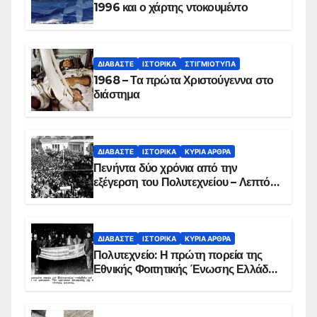
1996 και ο χάρτης ντοκουμέντο
ΔΙΑΒΆΣΤΕ
ΙΣΤΟΡΙΚΆ
ΣΤΙΓΜΙΌΤΥΠΑ
1968 – Τα πρώτα Χριστούγεννα στο
διάστημα
ΔΙΑΒΆΣΤΕ
ΙΣΤΟΡΙΚΆ
ΚΥΡΙΑ ΑΡΘΡΑ
Πενήντα δύο χρόνια από την
εξέγερση του Πολυτεχνείου – Λεπτό
προς λεπτό η εισβολή – ΦΩΤΟ και
ΒΙΝΤΕΟ
ΔΙΑΒΆΣΤΕ
ΙΣΤΟΡΙΚΆ
ΚΥΡΙΑ ΑΡΘΡΑ
Πολυτεχνείο: Η πρώτη πορεία της
Εθνικής Φοιτητικής Ένωσης Ελλάδος
στις 17 Νοεμβρίου 1975 με την
αιματοβαμμένη σημαία