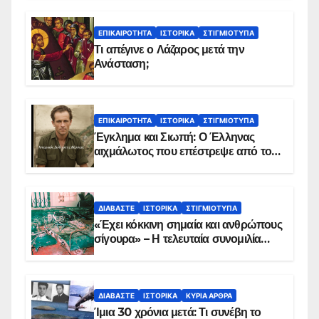
ΕΠΙΚΑΙΡΌΤΗΤΑ
ΙΣΤΟΡΙΚΆ
ΣΤΙΓΜΙΌΤΥΠΑ
Τι απέγινε ο Λάζαρος μετά την
Ανάσταση;
ΕΠΙΚΑΙΡΌΤΗΤΑ
ΙΣΤΟΡΙΚΆ
ΣΤΙΓΜΙΌΤΥΠΑ
Έγκλημα και Σιωπή: Ο Έλληνας
αιχμάλωτος που επέστρεψε από το
Παραπέτασμα
ΔΙΑΒΆΣΤΕ
ΙΣΤΟΡΙΚΆ
ΣΤΙΓΜΙΌΤΥΠΑ
«Έχει κόκκινη σημαία και ανθρώπους
σίγουρα» – Η τελευταία συνομιλία
των ηρώων στα Ίμια, πριν τη
συντριβή του ελικοπτέρου
ΔΙΑΒΆΣΤΕ
ΙΣΤΟΡΙΚΆ
ΚΥΡΙΑ ΑΡΘΡΑ
Ίμια 30 χρόνια μετά: Τι συνέβη το