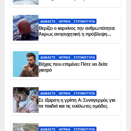
ΔΙΑΒΆΣΤΕ
ΙΑΤΡΙΚΆ
ΣΤΙΓΜΙΌΤΥΠΑ
Θερίζει ο καρκίνος την ανθρωπότητα:
Άκρως ανησυχητική η πρόβλεψη…
ΔΙΑΒΆΣΤΕ
ΙΑΤΡΙΚΆ
ΣΤΙΓΜΙΌΤΥΠΑ
Βήχας που επιμένει: Πότε να δείτε
γιατρό
ΔΙΑΒΆΣΤΕ
ΙΑΤΡΙΚΆ
ΣΤΙΓΜΙΌΤΥΠΑ
Σε έξαρση η γρίπη Α: Συναγερμός για
τα παιδιά και τις ευάλωτες ομάδες
ΔΙΑΒΆΣΤΕ
ΙΑΤΡΙΚΆ
ΣΤΙΓΜΙΌΤΥΠΑ