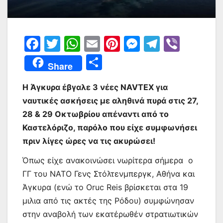
F
T
W
E
Pi
M
T
Vi
a
w
h
m
nt
e
el
b
Μ
Share
c
itt
at
ai
er
s
e
er
οι
e
er
s
l
e
s
gr
Η Άγκυρα έβγαλε 3 νέες NAVTEX για
ρ
ναυτικές ασκήσεις με αληθινά πυρά στις 27,
b
A
st
e
a
α
28 & 29 Οκτωβρίου απέναντι από το
o
p
n
m
σ
Καστελόριζο, παρόλο που είχε συμφωνήσει
o
p
g
τε
πριν λίγες ώρες να τις ακυρώσει!
k
er
ίτ
Όπως είχε ανακοινώσει νωρίτερα σήμερα ο
ε
ΓΓ του ΝΑΤΟ Γενς Στόλτενμπεργκ, Αθήνα και
Άγκυρα (ενώ το Oruc Reis βρίσκεται στα 19
μιλια από τις ακτές της Ρόδου) συμφώνησαν
στην αναβολή των εκατέρωθέν στρατιωτικών