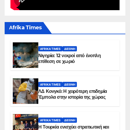
Αfrika Times
AFRIKA TIMES
ΔΙΕΘΝΉ
Νιγηρία: 12 νεκροί από ένοπλη
επίθεση σε χωριό
AFRIKA TIMES
ΔΙΕΘΝΉ
ΛΔ Κονγκό: Η χειρότερη επιδημία
Έμπολα στην ιστορία της χώρας
AFRIKA TIMES
ΔΙΕΘΝΉ
Η Τουρκία ενισχύει στρατιωτική και