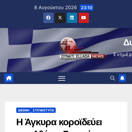
Μετάβαση
8 Αυγούστου 2026
23:10
στο
περιεχόμενο
Δ
Ενημέ
ΔΙΕΘΝΉ
ΣΤΙΓΜΙΌΤΥΠΑ
Η Άγκυρα κοροϊδεύει