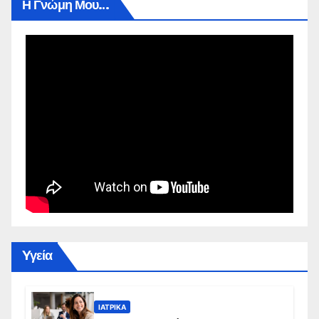
Η Γνώμη Μου…
Yγεία
ΙΑΤΡΙΚΆ