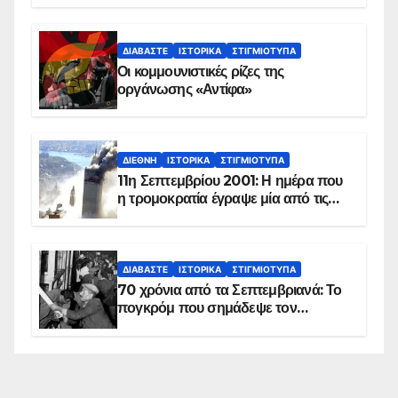
ΔΙΑΒΆΣΤΕ
ΙΣΤΟΡΙΚΆ
ΣΤΙΓΜΙΌΤΥΠΑ
Οι κομμουνιστικές ρίζες της
οργάνωσης «Αντίφα»
ΔΙΕΘΝΉ
ΙΣΤΟΡΙΚΆ
ΣΤΙΓΜΙΌΤΥΠΑ
11η Σεπτεμβρίου 2001: Η ημέρα που
η τρομοκρατία έγραψε μία από τις
πιο μαύρες σελίδες στην ιστορία του
πλανήτη
ΔΙΑΒΆΣΤΕ
ΙΣΤΟΡΙΚΆ
ΣΤΙΓΜΙΌΤΥΠΑ
70 χρόνια από τα Σεπτεμβριανά: Το
πογκρόμ που σημάδεψε τον
ελληνισμό της Κωνσταντινούπολης