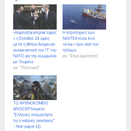
«Καρπαζοεισπράκτορας
Η στρατηγική των
» η Ελλάδα: 24 ώρες
NAVTEX είναι ένα
μετά η Αθήνα διέψευσε
«κλικ» πριν από τον
αναγκαστικά τον ΓΓ του
πόλεμο
ΝΑΤΟ για την συμφωνία
σε "Επικαιρότητα"
με Τουρκία
σε "Πολιτική"
ΤΟ ΦΡΕΝΟΚΟΜΕΙΟ
ΑΝΟΙΞΕ!!!Τουρκία:
”Έλληνες σταματήστε
τις εναέριες ασκήσεις”
– Non paper έξι