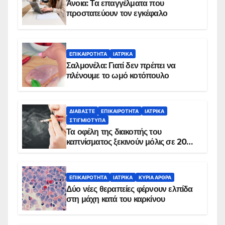
Άνοια: Τα επαγγέλματα που
προστατεύουν τον εγκέφαλο
ΕΠΙΚΑΙΡΌΤΗΤΑ
ΙΑΤΡΙΚΆ
Σαλμονέλα: Γιατί δεν πρέπει να
πλένουμε το ωμό κοτόπουλο
ΔΙΑΒΆΣΤΕ
ΕΠΙΚΑΙΡΌΤΗΤΑ
ΙΑΤΡΙΚΆ
ΣΤΙΓΜΙΌΤΥΠΑ
Τα οφέλη της διακοπής του
καπνίσματος ξεκινούν μόλις σε 20
λεπτά
ΕΠΙΚΑΙΡΌΤΗΤΑ
ΙΑΤΡΙΚΆ
ΚΥΡΙΑ ΑΡΘΡΑ
Δύο νέες θεραπείες φέρνουν ελπίδα
στη μάχη κατά του καρκίνου