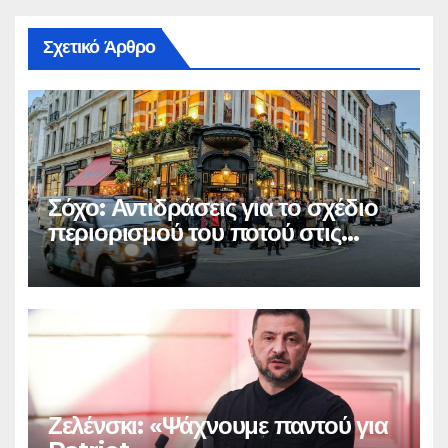
Σχετικό Άρθρο
Σόχο: Αντιδράσεις για το σχέδιο
περιορισμού του ποτού στις
παμπ
Ζελένσκι: «Ψάχνουμε παντού για