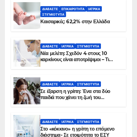
ΔΙΑΒΆΣΤΕ
ΕΠΙΚΑΙΡΌΤΗΤΑ
ΙΑΤΡΙΚΆ
ΣΤΙΓΜΙΌΤΥΠΑ
Καισαρικές: 62,2% στην Ελλάδα
ΔΙΑΒΆΣΤΕ
ΙΑΤΡΙΚΆ
ΣΤΙΓΜΙΌΤΥΠΑ
Νέα μελέτη: Σχεδόν 4 στους 10
καρκίνους είναι αποτρέψιμοι – Τι
δείχνουν τα στοιχεία
ΔΙΑΒΆΣΤΕ
ΙΑΤΡΙΚΆ
ΣΤΙΓΜΙΌΤΥΠΑ
Σε έξαρση η γρίπη: Ένα στα δύο
παιδιά που χάνει τη ζωή του
αντιμετωπίζει υποκείμενο νόσημα –
Εμβολιασμό συνιστούν οι ειδικοί
ΔΙΑΒΆΣΤΕ
ΙΑΤΡΙΚΆ
ΣΤΙΓΜΙΌΤΥΠΑ
Στο «κόκκινο» η γρίπη το επόμενο
διάστημα- Σε ετοιμότητα το ΕΣΥ