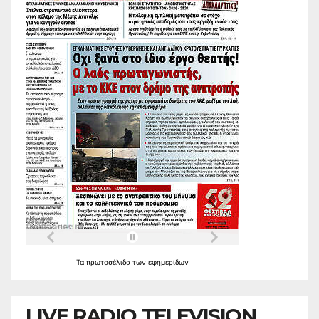
Τα
πρωτοσέλιδα
των
εφημερίδων
LIVE RADIO TELEVISION