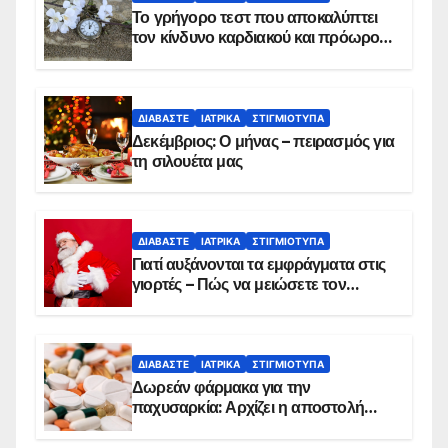
Το γρήγορο τεστ που αποκαλύπτει
τον κίνδυνο καρδιακού και πρόωρου
θανάτου
ΔΙΑΒΆΣΤΕ
ΙΑΤΡΙΚΆ
ΣΤΙΓΜΙΌΤΥΠΑ
Δεκέμβριος: Ο μήνας – πειρασμός για
τη σιλουέτα μας
ΔΙΑΒΆΣΤΕ
ΙΑΤΡΙΚΆ
ΣΤΙΓΜΙΌΤΥΠΑ
Γιατί αυξάνονται τα εμφράγματα στις
γιορτές – Πώς να μειώσετε τον
κίνδυνο, σύμφωνα με καρδιολόγο
ΔΙΑΒΆΣΤΕ
ΙΑΤΡΙΚΆ
ΣΤΙΓΜΙΌΤΥΠΑ
Δωρεάν φάρμακα για την
παχυσαρκία: Αρχίζει η αποστολή
sms για τους δικαιούχους – Οι
προϋποθέσεις ένταξης στο