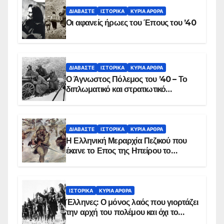
ΔΙΑΒΆΣΤΕ
ΙΣΤΟΡΙΚΆ
ΚΥΡΙΑ ΑΡΘΡΑ
Οι αφανείς ήρωες του Έπους του ’40
ΔΙΑΒΆΣΤΕ
ΙΣΤΟΡΙΚΆ
ΚΥΡΙΑ ΑΡΘΡΑ
Ο Άγνωστος Πόλεμος του ’40 – Το
διπλωματικό και στρατιωτικό
παρασκήνιο
ΔΙΑΒΆΣΤΕ
ΙΣΤΟΡΙΚΆ
ΚΥΡΙΑ ΑΡΘΡΑ
Η Ελληνική Μεραρχία Πεζικού που
έκανε το Επος της Ηπείρου το
χειμώνα του 1940
ΙΣΤΟΡΙΚΆ
ΚΥΡΙΑ ΑΡΘΡΑ
Έλληνες: Ο μόνος λαός που γιορτάζει
την αρχή του πολέμου και όχι το
τέλος του