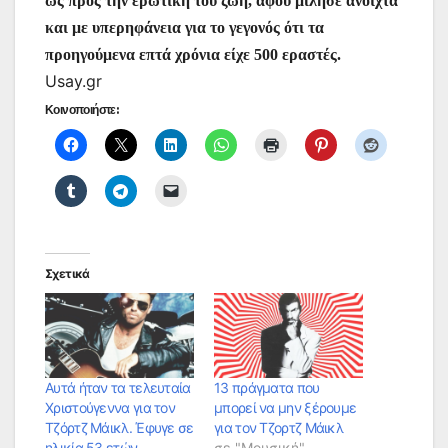
ως προς την ερωτική του ζωή, αφού μίλησε ανοιχτά
και με υπερηφάνεια για το γεγονός ότι τα
προηγούμενα επτά χρόνια είχε 500 εραστές.
Usay.gr
Κοινοποιήστε:
Σχετικά
Αυτά ήταν τα τελευταία
13 πράγματα που
Χριστούγεννα για τον
μπορεί να μην ξέρουμε
Τζόρτζ Μάικλ. Έφυγε σε
για τον Τζορτζ Μάικλ
ηλικία 53 ετών….
σε "Μουσική"