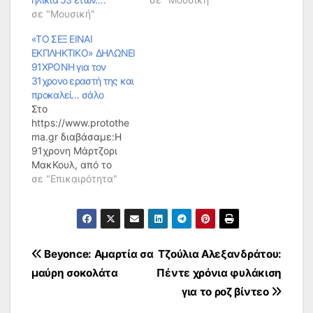
σε "Μουσική"
«ΤΟ ΣΕΞ ΕΙΝΑΙ
ΕΚΠΛΗΚΤΙΚΟ» ΔΗΛΩΝΕΙ
91ΧΡΟΝΗ για τον
31χρονο εραστή της και
προκαλεί… σάλο
Στο
https://www.protothe
ma.gr διαβάσαμε:H
91χρονη Μάρτζορι
ΜακΚουλ, από το
Πίτσμπεργκ της
σε "Επικαιρότητα"
Φλόριντα, έχει πάει
τον όρο «κούγκαρ»
σε... άλλο επίπεδο. Τα
τελευταία χρόνια
διατηρεί ανοικτή
Πλοήγηση
Beyonce: Αμαρτία σα
Τζούλια Αλεξανδράτου:
ερωτική σχέση με
μαύρη σοκολάτα
Πέντε χρόνια φυλάκιση
έναν 31χρονο άνδρα,
άρθρων
τον Κάιλ Τζόουνς, και
για το ροζ βίντεο
μάλιστα το