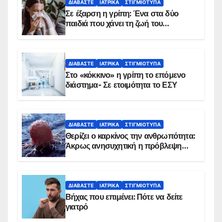
ΔΙΑΒΆΣΤΕ
ΙΑΤΡΙΚΆ
ΣΤΙΓΜΙΌΤΥΠΑ
Σε έξαρση η γρίπη: Ένα στα δύο
παιδιά που χάνει τη ζωή του
αντιμετωπίζει υποκείμενο νόσημα –
Εμβολιασμό συνιστούν οι ειδικοί
ΔΙΑΒΆΣΤΕ
ΙΑΤΡΙΚΆ
ΣΤΙΓΜΙΌΤΥΠΑ
Στο «κόκκινο» η γρίπη το επόμενο
διάστημα- Σε ετοιμότητα το ΕΣΥ
ΔΙΑΒΆΣΤΕ
ΙΑΤΡΙΚΆ
ΣΤΙΓΜΙΌΤΥΠΑ
Θερίζει ο καρκίνος την ανθρωπότητα:
Άκρως ανησυχητική η πρόβλεψη…
ΔΙΑΒΆΣΤΕ
ΙΑΤΡΙΚΆ
ΣΤΙΓΜΙΌΤΥΠΑ
Βήχας που επιμένει: Πότε να δείτε
γιατρό