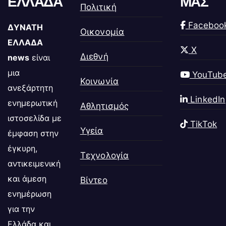
ΕΛΛΑΔΑ
ΜΑΣ
Πολιτική
Faceboo
ΔΥΝΑΤΗ
Οικονομία
ΕΛΛΑΔΑ
X
Διεθνή
news
είναι
μια
YouTub
Κοινωνία
ανεξάρτητη
LinkedIn
ενημερωτική
Αθλητισμός
ιστοσελίδα με
TikTok
Υγεία
έμφαση στην
έγκυρη,
Τεχνολογία
αντικειμενική
και άμεση
Βίντεο
ενημέρωση
για την
Ελλάδα και