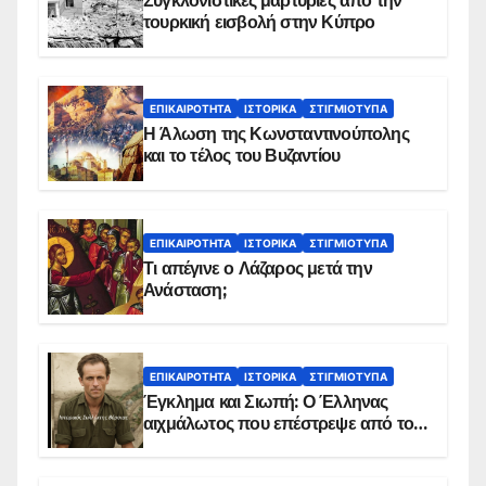
Συγκλονιστικές μαρτυρίες από την
τουρκική εισβολή στην Κύπρο
ΕΠΙΚΑΙΡΌΤΗΤΑ
ΙΣΤΟΡΙΚΆ
ΣΤΙΓΜΙΌΤΥΠΑ
Η Άλωση της Κωνσταντινούπολης
και το τέλος του Βυζαντίου
ΕΠΙΚΑΙΡΌΤΗΤΑ
ΙΣΤΟΡΙΚΆ
ΣΤΙΓΜΙΌΤΥΠΑ
Τι απέγινε ο Λάζαρος μετά την
Ανάσταση;
ΕΠΙΚΑΙΡΌΤΗΤΑ
ΙΣΤΟΡΙΚΆ
ΣΤΙΓΜΙΌΤΥΠΑ
Έγκλημα και Σιωπή: Ο Έλληνας
αιχμάλωτος που επέστρεψε από το
Παραπέτασμα