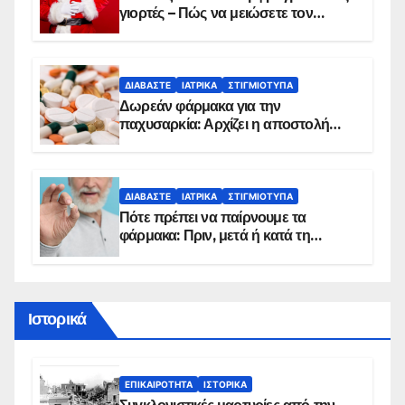
γιορτές – Πώς να μειώσετε τον
κίνδυνο, σύμφωνα με καρδιολόγο
ΔΙΑΒΆΣΤΕ
ΙΑΤΡΙΚΆ
ΣΤΙΓΜΙΌΤΥΠΑ
Δωρεάν φάρμακα για την
παχυσαρκία: Αρχίζει η αποστολή
sms για τους δικαιούχους – Οι
προϋποθέσεις ένταξης στο
πρόγραμμα
ΔΙΑΒΆΣΤΕ
ΙΑΤΡΙΚΆ
ΣΤΙΓΜΙΌΤΥΠΑ
Πότε πρέπει να παίρνουμε τα
φάρμακα: Πριν, μετά ή κατά τη
διάρκεια του φαγητού;
Ιστορικά
ΕΠΙΚΑΙΡΌΤΗΤΑ
ΙΣΤΟΡΙΚΆ