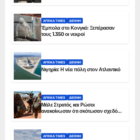
AFRIKA TIMES
ΔΙΕΘΝΉ
Έμπολα στο Κονγκό: Ξεπέρασαν
τους 1.350 οι νεκροί
AFRIKA TIMES
ΔΙΕΘΝΉ
Νιγηρία: Η νέα πόλη στον Ατλαντικό
AFRIKA TIMES
ΔΙΕΘΝΉ
Μάλι: Στρατός και Ρώσοι
ανακοίνωσαν ότι σκότωσαν σχεδόν
100 τζιχαντιστές
AFRIKA TIMES
ΔΙΕΘΝΉ