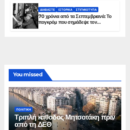
ΔΙΑΒΆΣΤΕ
ΙΣΤΟΡΙΚΆ
ΣΤΙΓΜΙΌΤΥΠΑ
70 χρόνια από τα Σεπτεμβριανά: Το
πογκρόμ που σημάδεψε τον
ελληνισμό της Κωνσταντινούπολης
You missed
ΠΟΛΙΤΙΚΉ
Τριπλή κάθοδος Μητσοτάκη πριν
από τη ΔΕΘ