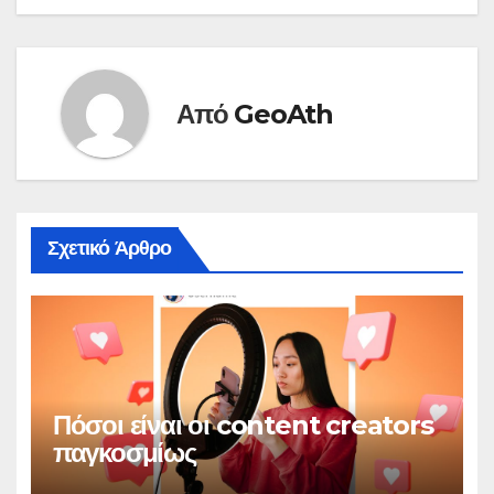
σεξ μεταξύ τους
είναι τόσο καυτό, που
το χαρακτηρίζει «ό,τι
καλύτερο έχει βιώσει
στη ζωή…
Από
GeoAth
Σχετικό Άρθρο
Πόσοι είναι οι content creators
παγκοσμίως