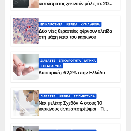
καπνίσματος ξεκινούν μόλις σε 20
λεπτά
ΕΠΙΚΑΙΡΌΤΗΤΑ
ΙΑΤΡΙΚΆ
ΚΥΡΙΑ ΑΡΘΡΑ
Δύο νέες θεραπείες φέρνουν ελπίδα
στη μάχη κατά του καρκίνου
ΔΙΑΒΆΣΤΕ
ΕΠΙΚΑΙΡΌΤΗΤΑ
ΙΑΤΡΙΚΆ
ΣΤΙΓΜΙΌΤΥΠΑ
Καισαρικές: 62,2% στην Ελλάδα
ΔΙΑΒΆΣΤΕ
ΙΑΤΡΙΚΆ
ΣΤΙΓΜΙΌΤΥΠΑ
Νέα μελέτη: Σχεδόν 4 στους 10
καρκίνους είναι αποτρέψιμοι – Τι
δείχνουν τα στοιχεία