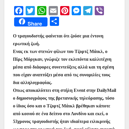
F
T
W
E
Pi
M
T
Vi
a
w
h
m
nt
e
el
b
Μ
Share
c
itt
at
ai
er
s
e
er
οι
e
er
s
l
e
s
gr
Ο τραγουδιστής φαίνεται ότι ζούσε μια έντονη
ρ
ερωτική ζωή.
b
A
st
e
a
α
Ενας εκ των στενών φίλων του Τζορτζ Μάικλ, ο
o
p
n
m
σ
Πίρς Μόργκαν, γνώριζε τον εκλιπόντα καλλιτέχνη
o
p
g
τε
μέσα από διάφορες συνεντεύξεις αλλά και τη σχέση
k
er
ίτ
που είχαν αναπτύξει μέσα από τις συνομιλίες τους
δια αλληλογραφίας.
ε
Οπως αποκαλύπτει στη στήλη Event στην DailyMail
ο δημοσιογράφος της βρετανικής τηλεόρασης, τόσο
ο ίδιος όσο και ο Τζορτζ Μάικλ βρέθηκαν κάποτε
από κοινού σε ένα δείπνο στο Λονδίνο και εκεί, ο
53χρονος τραγουδιστής ήταν ιδιαίτερα ειλικρινής