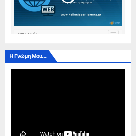
Η Γνώμη Μου…