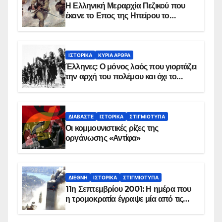
Η Ελληνική Μεραρχία Πεζικού που
έκανε το Επος της Ηπείρου το
χειμώνα του 1940
ΙΣΤΟΡΙΚΆ
ΚΥΡΙΑ ΑΡΘΡΑ
Έλληνες: Ο μόνος λαός που γιορτάζει
την αρχή του πολέμου και όχι το
τέλος του
ΔΙΑΒΆΣΤΕ
ΙΣΤΟΡΙΚΆ
ΣΤΙΓΜΙΌΤΥΠΑ
Οι κομμουνιστικές ρίζες της
οργάνωσης «Αντίφα»
ΔΙΕΘΝΉ
ΙΣΤΟΡΙΚΆ
ΣΤΙΓΜΙΌΤΥΠΑ
11η Σεπτεμβρίου 2001: Η ημέρα που
η τρομοκρατία έγραψε μία από τις
πιο μαύρες σελίδες στην ιστορία του
πλανήτη