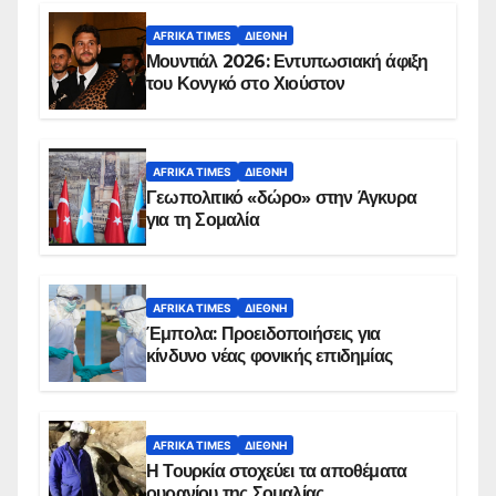
AFRIKA TIMES
ΔΙΕΘΝΉ
Μουντιάλ 2026: Εντυπωσιακή άφιξη
του Κονγκό στο Χιούστον
AFRIKA TIMES
ΔΙΕΘΝΉ
Γεωπολιτικό «δώρο» στην Άγκυρα
για τη Σομαλία
AFRIKA TIMES
ΔΙΕΘΝΉ
Έμπολα: Προειδοποιήσεις για
κίνδυνο νέας φονικής επιδημίας
AFRIKA TIMES
ΔΙΕΘΝΉ
Η Τουρκία στοχεύει τα αποθέματα
ουρανίου της Σομαλίας