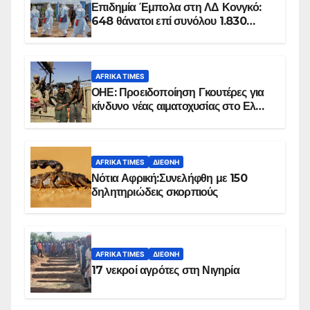
Επιδημία Έμπολα στη ΛΔ Κονγκό:
648 θάνατοι επί συνόλου 1.830
επιβεβαιωμένων κρουσμάτων
AFRIKA TIMES
ΟΗΕ: Προειδοποίηση Γκουτέρες για
κίνδυνο νέας αιματοχυσίας στο Ελ
Ομπέιντ του Σουδάν
AFRIKA TIMES
ΔΙΕΘΝΉ
Νότια Αφρική:Συνελήφθη με 150
δηλητηριώδεις σκορπιούς
AFRIKA TIMES
ΔΙΕΘΝΉ
17 νεκροί αγρότες στη Νιγηρία