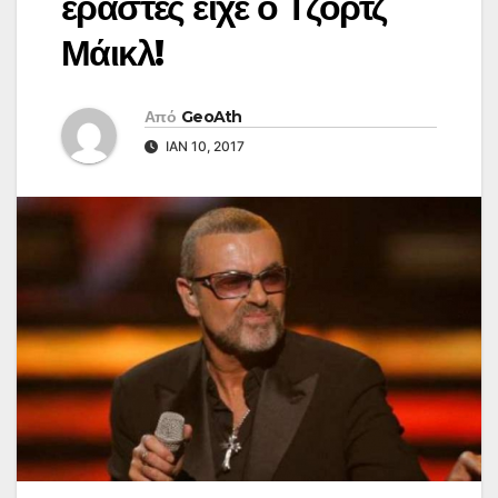
εραστές είχε ο Τζόρτζ
Μάικλ!
Από
GeoAth
ΙΑΝ 10, 2017