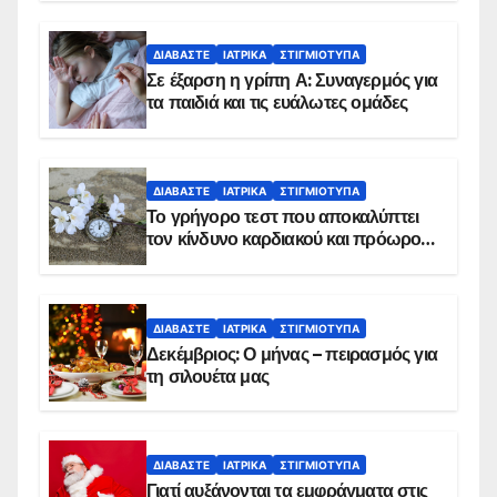
ΔΙΑΒΆΣΤΕ
ΙΑΤΡΙΚΆ
ΣΤΙΓΜΙΌΤΥΠΑ
Σε έξαρση η γρίπη Α: Συναγερμός για
τα παιδιά και τις ευάλωτες ομάδες
ΔΙΑΒΆΣΤΕ
ΙΑΤΡΙΚΆ
ΣΤΙΓΜΙΌΤΥΠΑ
Το γρήγορο τεστ που αποκαλύπτει
τον κίνδυνο καρδιακού και πρόωρου
θανάτου
ΔΙΑΒΆΣΤΕ
ΙΑΤΡΙΚΆ
ΣΤΙΓΜΙΌΤΥΠΑ
Δεκέμβριος: Ο μήνας – πειρασμός για
τη σιλουέτα μας
ΔΙΑΒΆΣΤΕ
ΙΑΤΡΙΚΆ
ΣΤΙΓΜΙΌΤΥΠΑ
Γιατί αυξάνονται τα εμφράγματα στις