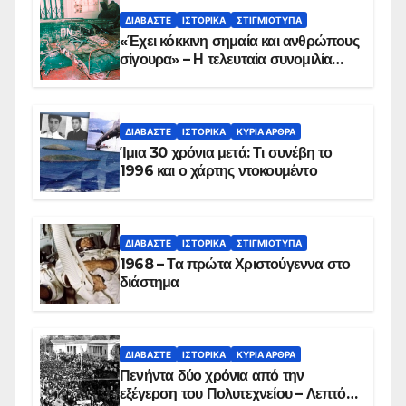
ΔΙΑΒΆΣΤΕ
ΙΣΤΟΡΙΚΆ
ΣΤΙΓΜΙΌΤΥΠΑ
«Έχει κόκκινη σημαία και ανθρώπους
σίγουρα» – Η τελευταία συνομιλία
των ηρώων στα Ίμια, πριν τη
συντριβή του ελικοπτέρου
ΔΙΑΒΆΣΤΕ
ΙΣΤΟΡΙΚΆ
ΚΥΡΙΑ ΑΡΘΡΑ
Ίμια 30 χρόνια μετά: Τι συνέβη το
1996 και ο χάρτης ντοκουμέντο
ΔΙΑΒΆΣΤΕ
ΙΣΤΟΡΙΚΆ
ΣΤΙΓΜΙΌΤΥΠΑ
1968 – Τα πρώτα Χριστούγεννα στο
διάστημα
ΔΙΑΒΆΣΤΕ
ΙΣΤΟΡΙΚΆ
ΚΥΡΙΑ ΑΡΘΡΑ
Πενήντα δύο χρόνια από την
εξέγερση του Πολυτεχνείου – Λεπτό