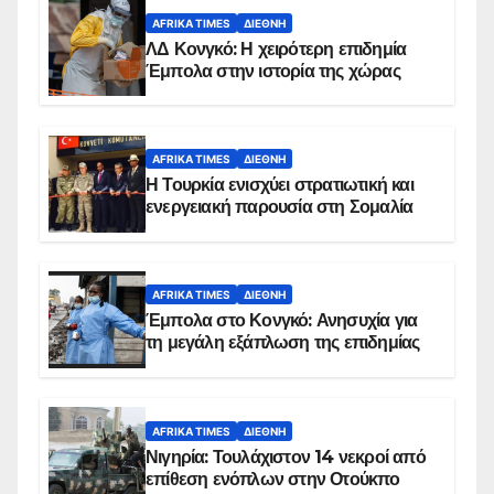
AFRIKA TIMES
ΔΙΕΘΝΉ
ΛΔ Κονγκό: Η χειρότερη επιδημία
Έμπολα στην ιστορία της χώρας
AFRIKA TIMES
ΔΙΕΘΝΉ
Η Τουρκία ενισχύει στρατιωτική και
ενεργειακή παρουσία στη Σομαλία
AFRIKA TIMES
ΔΙΕΘΝΉ
Έμπολα στο Κονγκό: Ανησυχία για
τη μεγάλη εξάπλωση της επιδημίας
AFRIKA TIMES
ΔΙΕΘΝΉ
Νιγηρία: Τουλάχιστον 14 νεκροί από
επίθεση ενόπλων στην Οτούκπο