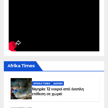
Αfrika Times
AFRIKA TIMES
ΔΙΕΘΝΉ
Νιγηρία: 12 νεκροί από ένοπλη
επίθεση σε χωριό