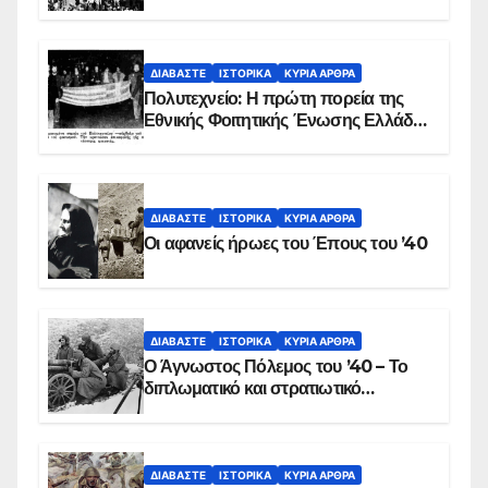
προς λεπτό η εισβολή – ΦΩΤΟ και
ΒΙΝΤΕΟ
ΔΙΑΒΆΣΤΕ
ΙΣΤΟΡΙΚΆ
ΚΥΡΙΑ ΑΡΘΡΑ
Πολυτεχνείο: Η πρώτη πορεία της
Εθνικής Φοιτητικής Ένωσης Ελλάδος
στις 17 Νοεμβρίου 1975 με την
αιματοβαμμένη σημαία
ΔΙΑΒΆΣΤΕ
ΙΣΤΟΡΙΚΆ
ΚΥΡΙΑ ΑΡΘΡΑ
Οι αφανείς ήρωες του Έπους του ’40
ΔΙΑΒΆΣΤΕ
ΙΣΤΟΡΙΚΆ
ΚΥΡΙΑ ΑΡΘΡΑ
Ο Άγνωστος Πόλεμος του ’40 – Το
διπλωματικό και στρατιωτικό
παρασκήνιο
ΔΙΑΒΆΣΤΕ
ΙΣΤΟΡΙΚΆ
ΚΥΡΙΑ ΑΡΘΡΑ