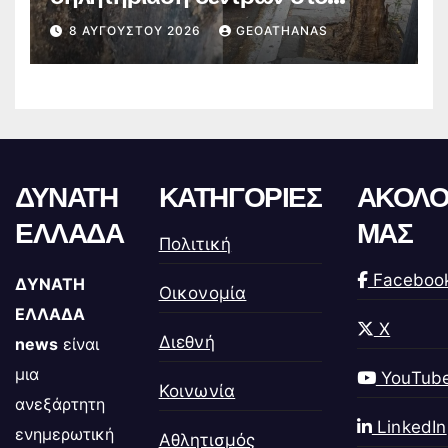
κέντρο
8 ΑΥΓΟΎΣΤΟΥ 2026
GEOATHANAS
ΔΥΝΑΤΗ
ΚΑΤΗΓΟΡΙΕΣ
ΑΚΟΛΟ
ΕΛΛΑΔΑ
ΜΑΣ
Πολιτική
Faceboo
ΔΥΝΑΤΗ
Οικονομία
ΕΛΛΑΔΑ
X
Διεθνή
news
είναι
μια
YouTub
Κοινωνία
ανεξάρτητη
LinkedIn
ενημερωτική
Αθλητισμός