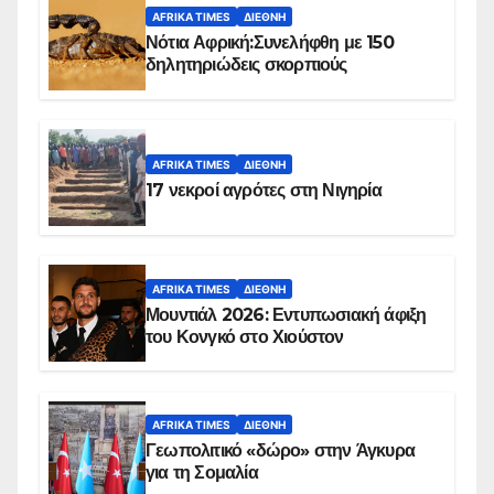
AFRIKA TIMES
ΔΙΕΘΝΉ
Νότια Αφρική:Συνελήφθη με 150
δηλητηριώδεις σκορπιούς
AFRIKA TIMES
ΔΙΕΘΝΉ
17 νεκροί αγρότες στη Νιγηρία
AFRIKA TIMES
ΔΙΕΘΝΉ
Μουντιάλ 2026: Εντυπωσιακή άφιξη
του Κονγκό στο Χιούστον
AFRIKA TIMES
ΔΙΕΘΝΉ
Γεωπολιτικό «δώρο» στην Άγκυρα
για τη Σομαλία