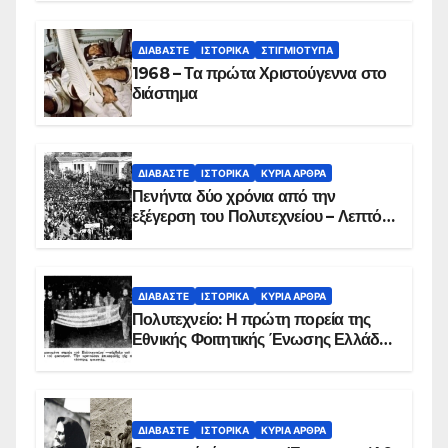
ΔΙΑΒΆΣΤΕ
ΙΣΤΟΡΙΚΆ
ΣΤΙΓΜΙΌΤΥΠΑ
1968 – Τα πρώτα Χριστούγεννα στο
διάστημα
ΔΙΑΒΆΣΤΕ
ΙΣΤΟΡΙΚΆ
ΚΥΡΙΑ ΑΡΘΡΑ
Πενήντα δύο χρόνια από την
εξέγερση του Πολυτεχνείου – Λεπτό
προς λεπτό η εισβολή – ΦΩΤΟ και
ΒΙΝΤΕΟ
ΔΙΑΒΆΣΤΕ
ΙΣΤΟΡΙΚΆ
ΚΥΡΙΑ ΑΡΘΡΑ
Πολυτεχνείο: Η πρώτη πορεία της
Εθνικής Φοιτητικής Ένωσης Ελλάδος
στις 17 Νοεμβρίου 1975 με την
αιματοβαμμένη σημαία
ΔΙΑΒΆΣΤΕ
ΙΣΤΟΡΙΚΆ
ΚΥΡΙΑ ΑΡΘΡΑ