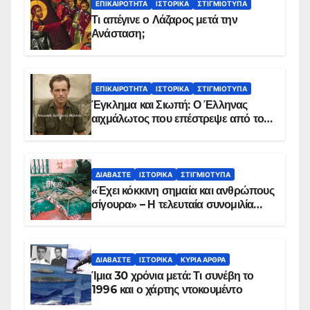
ΕΠΙΚΑΙΡΌΤΗΤΑ
ΙΣΤΟΡΙΚΆ
ΣΤΙΓΜΙΌΤΥΠΑ
Τι απέγινε ο Λάζαρος μετά την
Ανάσταση;
ΕΠΙΚΑΙΡΌΤΗΤΑ
ΙΣΤΟΡΙΚΆ
ΣΤΙΓΜΙΌΤΥΠΑ
Έγκλημα και Σιωπή: Ο Έλληνας
αιχμάλωτος που επέστρεψε από το
Παραπέτασμα
ΔΙΑΒΆΣΤΕ
ΙΣΤΟΡΙΚΆ
ΣΤΙΓΜΙΌΤΥΠΑ
«Έχει κόκκινη σημαία και ανθρώπους
σίγουρα» – Η τελευταία συνομιλία
των ηρώων στα Ίμια, πριν τη
συντριβή του ελικοπτέρου
ΔΙΑΒΆΣΤΕ
ΙΣΤΟΡΙΚΆ
ΚΥΡΙΑ ΑΡΘΡΑ
Ίμια 30 χρόνια μετά: Τι συνέβη το
1996 και ο χάρτης ντοκουμέντο