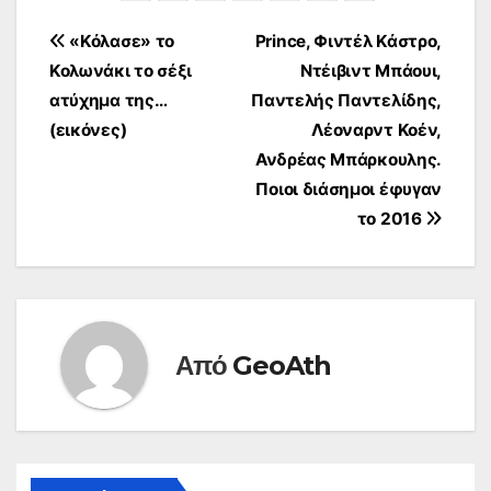
Πλοήγηση
«Κόλασε» το
Prince, Φιντέλ Κάστρο,
Κολωνάκι το σέξι
Ντέιβιντ Μπάουι,
άρθρων
ατύχημα της…
Παντελής Παντελίδης,
(εικόνες)
Λέοναρντ Κοέν,
Ανδρέας Μπάρκουλης.
Ποιοι διάσημοι έφυγαν
το 2016
Από
GeoAth