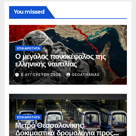
You missed
ΕΠΙΚΑΙΡΌΤΗΤΑ
Ο μεγάλος πονοκέφαλος της
ελληνικής ναυτιλίας
8 ΑΥΓΟΎΣΤΟΥ 2026
GEOATHANAS
ΕΠΙΚΑΙΡΌΤΗΤΑ
Μετρό Θεσσαλονίκης:
Δοκιμαστικά δρομολόγια προς