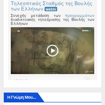
Η Γνώμη Μου…