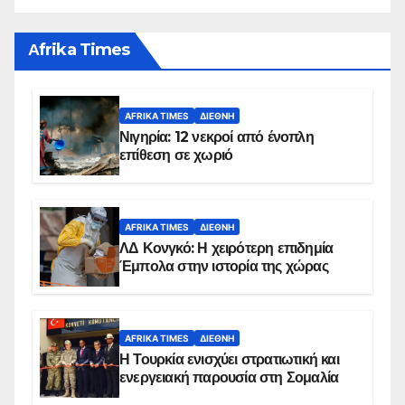
Αfrika Times
AFRIKA TIMES
ΔΙΕΘΝΉ
Νιγηρία: 12 νεκροί από ένοπλη
επίθεση σε χωριό
AFRIKA TIMES
ΔΙΕΘΝΉ
ΛΔ Κονγκό: Η χειρότερη επιδημία
Έμπολα στην ιστορία της χώρας
AFRIKA TIMES
ΔΙΕΘΝΉ
Η Τουρκία ενισχύει στρατιωτική και
ενεργειακή παρουσία στη Σομαλία