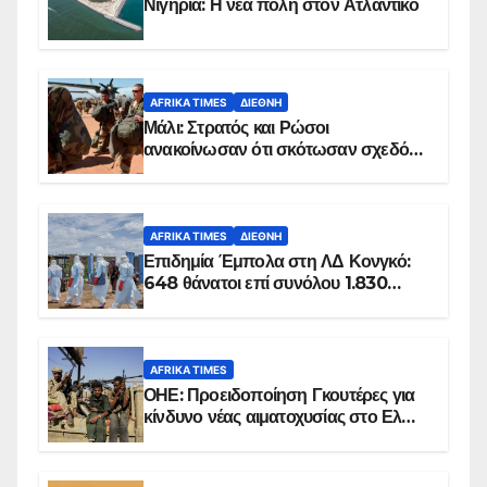
Νιγηρία: Η νέα πόλη στον Ατλαντικό
AFRIKA TIMES
ΔΙΕΘΝΉ
Μάλι: Στρατός και Ρώσοι
ανακοίνωσαν ότι σκότωσαν σχεδόν
100 τζιχαντιστές
AFRIKA TIMES
ΔΙΕΘΝΉ
Επιδημία Έμπολα στη ΛΔ Κονγκό:
648 θάνατοι επί συνόλου 1.830
επιβεβαιωμένων κρουσμάτων
AFRIKA TIMES
ΟΗΕ: Προειδοποίηση Γκουτέρες για
κίνδυνο νέας αιματοχυσίας στο Ελ
Ομπέιντ του Σουδάν