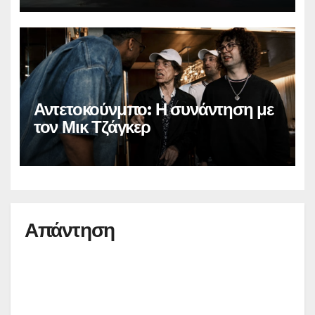
Αντετοκούνμπο: Η συνάντηση με
τον Μικ Τζάγκερ
Απάντηση