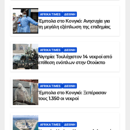
AFRIKA TIMES
ΔΙΕΘΝΉ
Έμπολα στο Κονγκό: Ανησυχία για
τη μεγάλη εξάπλωση της επιδημίας
AFRIKA TIMES
ΔΙΕΘΝΉ
Νιγηρία: Τουλάχιστον 14 νεκροί από
επίθεση ενόπλων στην Οτούκπο
AFRIKA TIMES
ΔΙΕΘΝΉ
Έμπολα στο Κονγκό: Ξεπέρασαν
τους 1.350 οι νεκροί
AFRIKA TIMES
ΔΙΕΘΝΉ