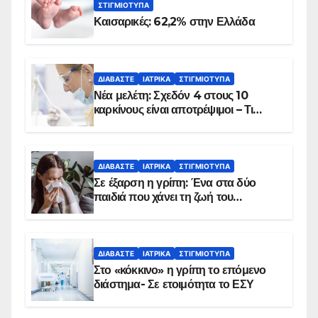
ΣΤΙΓΜΙΌΤΥΠΑ
Καισαρικές: 62,2% στην Ελλάδα
ΔΙΑΒΆΣΤΕ
ΙΑΤΡΙΚΆ
ΣΤΙΓΜΙΌΤΥΠΑ
Νέα μελέτη: Σχεδόν 4 στους 10
καρκίνους είναι αποτρέψιμοι – Τι
δείχνουν τα στοιχεία
ΔΙΑΒΆΣΤΕ
ΙΑΤΡΙΚΆ
ΣΤΙΓΜΙΌΤΥΠΑ
Σε έξαρση η γρίπη: Ένα στα δύο
παιδιά που χάνει τη ζωή του
αντιμετωπίζει υποκείμενο νόσημα –
Εμβολιασμό συνιστούν οι ειδικοί
ΔΙΑΒΆΣΤΕ
ΙΑΤΡΙΚΆ
ΣΤΙΓΜΙΌΤΥΠΑ
Στο «κόκκινο» η γρίπη το επόμενο
διάστημα- Σε ετοιμότητα το ΕΣΥ