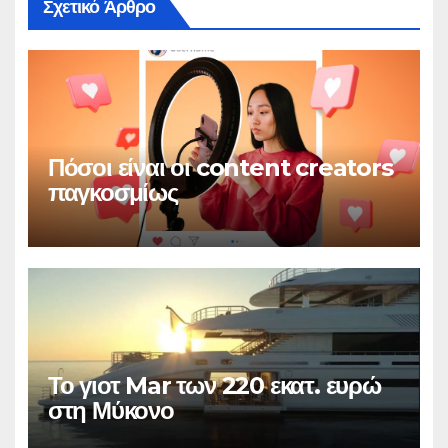
Σχετικό Άρθρο
Πόσοι είναι οι content creators
παγκοσμίως
Το γιοτ Mar των 220 εκατ. ευρώ
στη Μύκονο