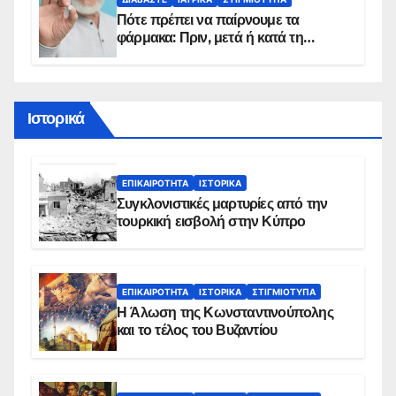
Πότε πρέπει να παίρνουμε τα
φάρμακα: Πριν, μετά ή κατά τη
διάρκεια του φαγητού;
Ιστορικά
ΕΠΙΚΑΙΡΌΤΗΤΑ
ΙΣΤΟΡΙΚΆ
Συγκλονιστικές μαρτυρίες από την
τουρκική εισβολή στην Κύπρο
ΕΠΙΚΑΙΡΌΤΗΤΑ
ΙΣΤΟΡΙΚΆ
ΣΤΙΓΜΙΌΤΥΠΑ
Η Άλωση της Κωνσταντινούπολης
και το τέλος του Βυζαντίου