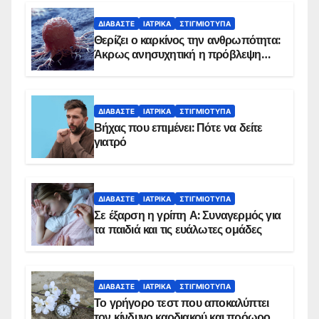
ΔΙΑΒΆΣΤΕ
ΙΑΤΡΙΚΆ
ΣΤΙΓΜΙΌΤΥΠΑ
Θερίζει ο καρκίνος την ανθρωπότητα:
Άκρως ανησυχητική η πρόβλεψη…
ΔΙΑΒΆΣΤΕ
ΙΑΤΡΙΚΆ
ΣΤΙΓΜΙΌΤΥΠΑ
Βήχας που επιμένει: Πότε να δείτε
γιατρό
ΔΙΑΒΆΣΤΕ
ΙΑΤΡΙΚΆ
ΣΤΙΓΜΙΌΤΥΠΑ
Σε έξαρση η γρίπη Α: Συναγερμός για
τα παιδιά και τις ευάλωτες ομάδες
ΔΙΑΒΆΣΤΕ
ΙΑΤΡΙΚΆ
ΣΤΙΓΜΙΌΤΥΠΑ
Το γρήγορο τεστ που αποκαλύπτει
τον κίνδυνο καρδιακού και πρόωρου