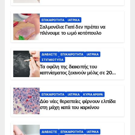
ΕΠΙΚΑΙΡΌΤΗΤΑ
ΙΑΤΡΙΚΆ
Σαλμονέλα: Γιατί δεν πρέπει να
πλένουμε το ωμό κοτόπουλο
ΔΙΑΒΆΣΤΕ
ΕΠΙΚΑΙΡΌΤΗΤΑ
ΙΑΤΡΙΚΆ
ΣΤΙΓΜΙΌΤΥΠΑ
Τα οφέλη της διακοπής του
καπνίσματος ξεκινούν μόλις σε 20
λεπτά
ΕΠΙΚΑΙΡΌΤΗΤΑ
ΙΑΤΡΙΚΆ
ΚΥΡΙΑ ΑΡΘΡΑ
Δύο νέες θεραπείες φέρνουν ελπίδα
στη μάχη κατά του καρκίνου
ΔΙΑΒΆΣΤΕ
ΕΠΙΚΑΙΡΌΤΗΤΑ
ΙΑΤΡΙΚΆ