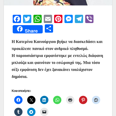
F
T
W
E
Pi
M
T
Vi
a
w
h
m
nt
e
el
b
Μ
Share
c
itt
at
ai
er
s
e
er
οι
e
er
s
l
e
s
gr
Η Κατερίνα Καινούργιου βγήκε να διασκεδάσει και
ρ
προκάλεσε πανικό στον ανδρικό πληθυσμό.
b
A
st
e
a
α
Η παρουσιάστρια εμφανίστηκε με εντελώς διάφανη
o
p
n
m
σ
μπλούζα και φαινόταν το εσώρουχό της. Μια τόσο
o
p
g
τε
σέξι εμφάνιση δεν έχει ξανακάνει τουλάχιστον
k
er
ίτ
δημόσια.
ε
Κοινοποιήστε: