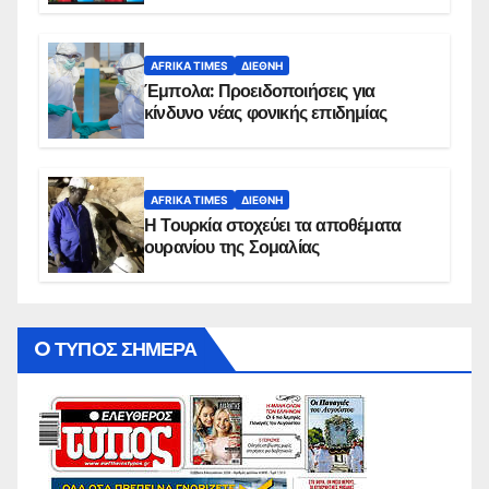
AFRIKA TIMES
ΔΙΕΘΝΉ
Έμπολα: Προειδοποιήσεις για
κίνδυνο νέας φονικής επιδημίας
AFRIKA TIMES
ΔΙΕΘΝΉ
Η Τουρκία στοχεύει τα αποθέματα
ουρανίου της Σομαλίας
O ΤΥΠΟΣ ΣΗΜΕΡΑ