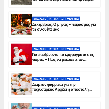
θανάτου
ΔΙΑΒΆΣΤΕ
ΙΑΤΡΙΚΆ
ΣΤΙΓΜΙΌΤΥΠΑ
Δεκέμβριος: Ο μήνας – πειρασμός για
τη σιλουέτα μας
ΔΙΑΒΆΣΤΕ
ΙΑΤΡΙΚΆ
ΣΤΙΓΜΙΌΤΥΠΑ
Γιατί αυξάνονται τα εμφράγματα στις
γιορτές – Πώς να μειώσετε τον
κίνδυνο, σύμφωνα με καρδιολόγο
ΔΙΑΒΆΣΤΕ
ΙΑΤΡΙΚΆ
ΣΤΙΓΜΙΌΤΥΠΑ
Δωρεάν φάρμακα για την
παχυσαρκία: Αρχίζει η αποστολή
sms για τους δικαιούχους – Οι
προϋποθέσεις ένταξης στο
πρόγραμμα
ΔΙΑΒΆΣΤΕ
ΙΑΤΡΙΚΆ
ΣΤΙΓΜΙΌΤΥΠΑ