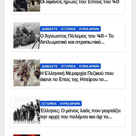
Οι αφανείς ήρωες του Έπους του ’40
ΔΙΑΒΆΣΤΕ
ΙΣΤΟΡΙΚΆ
ΚΥΡΙΑ ΑΡΘΡΑ
Ο Άγνωστος Πόλεμος του ’40 – Το
διπλωματικό και στρατιωτικό
παρασκήνιο
ΔΙΑΒΆΣΤΕ
ΙΣΤΟΡΙΚΆ
ΚΥΡΙΑ ΑΡΘΡΑ
Η Ελληνική Μεραρχία Πεζικού που
έκανε το Επος της Ηπείρου το
χειμώνα του 1940
ΙΣΤΟΡΙΚΆ
ΚΥΡΙΑ ΑΡΘΡΑ
Έλληνες: Ο μόνος λαός που γιορτάζει
την αρχή του πολέμου και όχι το
τέλος του