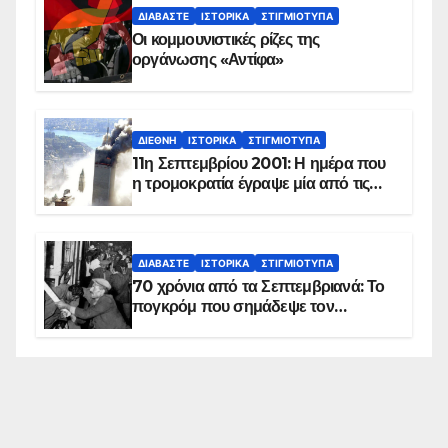
ΔΙΑΒΆΣΤΕ
ΙΣΤΟΡΙΚΆ
ΣΤΙΓΜΙΌΤΥΠΑ
Οι κομμουνιστικές ρίζες της
οργάνωσης «Αντίφα»
ΔΙΕΘΝΉ
ΙΣΤΟΡΙΚΆ
ΣΤΙΓΜΙΌΤΥΠΑ
11η Σεπτεμβρίου 2001: Η ημέρα που
η τρομοκρατία έγραψε μία από τις
πιο μαύρες σελίδες στην ιστορία του
πλανήτη
ΔΙΑΒΆΣΤΕ
ΙΣΤΟΡΙΚΆ
ΣΤΙΓΜΙΌΤΥΠΑ
70 χρόνια από τα Σεπτεμβριανά: Το
πογκρόμ που σημάδεψε τον
ελληνισμό της Κωνσταντινούπολης