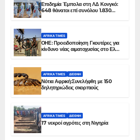
Επιδημία Έμπολα στη ΛΔ Κονγκό:
648 θάνατοι επί συνόλου 1.830
επιβεβαιωμένων κρουσμάτων
AFRIKA TIMES
ΟΗΕ: Προειδοποίηση Γκουτέρες για
κίνδυνο νέας αιματοχυσίας στο Ελ
Ομπέιντ του Σουδάν
AFRIKA TIMES
ΔΙΕΘΝΉ
Νότια Αφρική:Συνελήφθη με 150
δηλητηριώδεις σκορπιούς
AFRIKA TIMES
ΔΙΕΘΝΉ
17 νεκροί αγρότες στη Νιγηρία