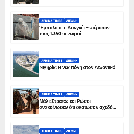
AFRIKA TIMES
ΔΙΕΘΝΉ
Έμπολα στο Κονγκό: Ξεπέρασαν
τους 1.350 οι νεκροί
AFRIKA TIMES
ΔΙΕΘΝΉ
Νιγηρία: Η νέα πόλη στον Ατλαντικό
AFRIKA TIMES
ΔΙΕΘΝΉ
Μάλι: Στρατός και Ρώσοι
ανακοίνωσαν ότι σκότωσαν σχεδόν
100 τζιχαντιστές
AFRIKA TIMES
ΔΙΕΘΝΉ