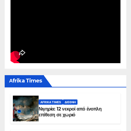
Αfrika Times
AFRIKA TIMES
ΔΙΕΘΝΉ
Νιγηρία: 12 νεκροί από ένοπλη
επίθεση σε χωριό