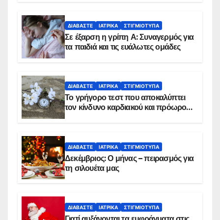
ΔΙΑΒΆΣΤΕ
ΙΑΤΡΙΚΆ
ΣΤΙΓΜΙΌΤΥΠΑ
Σε έξαρση η γρίπη Α: Συναγερμός για
τα παιδιά και τις ευάλωτες ομάδες
ΔΙΑΒΆΣΤΕ
ΙΑΤΡΙΚΆ
ΣΤΙΓΜΙΌΤΥΠΑ
Το γρήγορο τεστ που αποκαλύπτει
τον κίνδυνο καρδιακού και πρόωρου
θανάτου
ΔΙΑΒΆΣΤΕ
ΙΑΤΡΙΚΆ
ΣΤΙΓΜΙΌΤΥΠΑ
Δεκέμβριος: Ο μήνας – πειρασμός για
τη σιλουέτα μας
ΔΙΑΒΆΣΤΕ
ΙΑΤΡΙΚΆ
ΣΤΙΓΜΙΌΤΥΠΑ
Γιατί αυξάνονται τα εμφράγματα στις