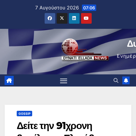
Μετάβαση
7 Αυγούστου 2026
07:06
στο
περιεχόμενο
Δ
Ενημέ
GOSSIP
Δείτε την 91χρονη