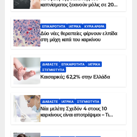
καπνίσματος ξεκινούν μόλις σε 20
λεπτά
ΕΠΙΚΑΙΡΌΤΗΤΑ
ΙΑΤΡΙΚΆ
ΚΥΡΙΑ ΑΡΘΡΑ
Δύο νέες θεραπείες φέρνουν ελπίδα
στη μάχη κατά του καρκίνου
ΔΙΑΒΆΣΤΕ
ΕΠΙΚΑΙΡΌΤΗΤΑ
ΙΑΤΡΙΚΆ
ΣΤΙΓΜΙΌΤΥΠΑ
Καισαρικές: 62,2% στην Ελλάδα
ΔΙΑΒΆΣΤΕ
ΙΑΤΡΙΚΆ
ΣΤΙΓΜΙΌΤΥΠΑ
Νέα μελέτη: Σχεδόν 4 στους 10
καρκίνους είναι αποτρέψιμοι – Τι
δείχνουν τα στοιχεία