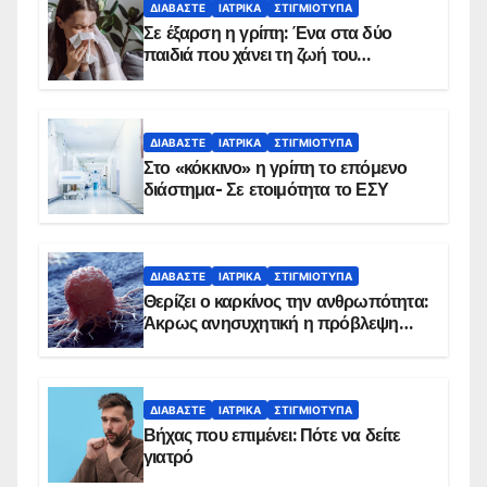
ΔΙΑΒΆΣΤΕ
ΙΑΤΡΙΚΆ
ΣΤΙΓΜΙΌΤΥΠΑ
Σε έξαρση η γρίπη: Ένα στα δύο
παιδιά που χάνει τη ζωή του
αντιμετωπίζει υποκείμενο νόσημα –
Εμβολιασμό συνιστούν οι ειδικοί
ΔΙΑΒΆΣΤΕ
ΙΑΤΡΙΚΆ
ΣΤΙΓΜΙΌΤΥΠΑ
Στο «κόκκινο» η γρίπη το επόμενο
διάστημα- Σε ετοιμότητα το ΕΣΥ
ΔΙΑΒΆΣΤΕ
ΙΑΤΡΙΚΆ
ΣΤΙΓΜΙΌΤΥΠΑ
Θερίζει ο καρκίνος την ανθρωπότητα:
Άκρως ανησυχητική η πρόβλεψη…
ΔΙΑΒΆΣΤΕ
ΙΑΤΡΙΚΆ
ΣΤΙΓΜΙΌΤΥΠΑ
Βήχας που επιμένει: Πότε να δείτε
γιατρό