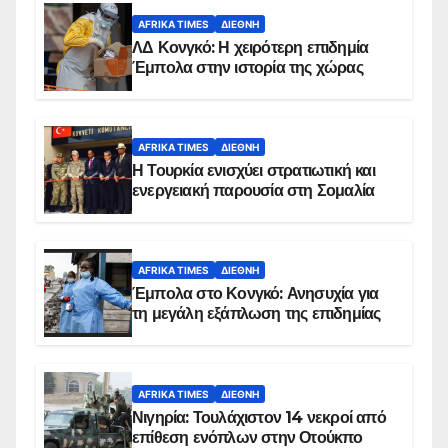
AFRIKA TIMES
ΔΙΕΘΝΉ
ΛΔ Κονγκό: Η χειρότερη επιδημία
Έμπολα στην ιστορία της χώρας
AFRIKA TIMES
ΔΙΕΘΝΉ
Η Τουρκία ενισχύει στρατιωτική και
ενεργειακή παρουσία στη Σομαλία
AFRIKA TIMES
ΔΙΕΘΝΉ
Έμπολα στο Κονγκό: Ανησυχία για
τη μεγάλη εξάπλωση της επιδημίας
AFRIKA TIMES
ΔΙΕΘΝΉ
Νιγηρία: Τουλάχιστον 14 νεκροί από
επίθεση ενόπλων στην Οτούκπο