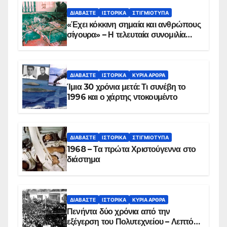
ΔΙΑΒΆΣΤΕ
ΙΣΤΟΡΙΚΆ
ΣΤΙΓΜΙΌΤΥΠΑ
«Έχει κόκκινη σημαία και ανθρώπους
σίγουρα» – Η τελευταία συνομιλία
των ηρώων στα Ίμια, πριν τη
συντριβή του ελικοπτέρου
ΔΙΑΒΆΣΤΕ
ΙΣΤΟΡΙΚΆ
ΚΥΡΙΑ ΑΡΘΡΑ
Ίμια 30 χρόνια μετά: Τι συνέβη το
1996 και ο χάρτης ντοκουμέντο
ΔΙΑΒΆΣΤΕ
ΙΣΤΟΡΙΚΆ
ΣΤΙΓΜΙΌΤΥΠΑ
1968 – Τα πρώτα Χριστούγεννα στο
διάστημα
ΔΙΑΒΆΣΤΕ
ΙΣΤΟΡΙΚΆ
ΚΥΡΙΑ ΑΡΘΡΑ
Πενήντα δύο χρόνια από την
εξέγερση του Πολυτεχνείου – Λεπτό