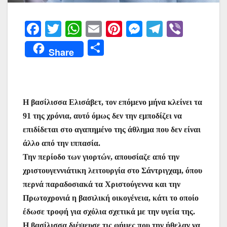
F
T
W
E
Pi
M
T
Vi
a
w
h
m
nt
e
el
b
Μ
Share
c
itt
at
ai
er
s
e
er
οι
e
er
s
l
e
s
gr
ρ
b
A
st
e
a
α
Η βασίλισσα Ελισάβετ, τον επόμενο μήνα κλείνει τα
o
p
n
m
σ
91 της χρόνια, αυτό όμως δεν την εμποδίζει να
o
p
g
τε
επιδίδεται στο αγαπημένο της άθλημα που δεν είναι
k
er
ίτ
άλλο από την ιππασία.
ε
Την περίοδο των γιορτών, απουσίαζε από την
χριστουγεννιάτικη λειτουργία στο Σάντριγχαμ, όπου
περνά παραδοσιακά τα Χριστούγεννα και την
Πρωτοχρονιά η βασιλική οικογένεια, κάτι το οποίο
έδωσε τροφή για σχόλια σχετικά με την υγεία της.
Η βασίλισσα διέψευσε τις φήμες που την ήθελαν να