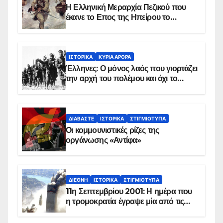
Η Ελληνική Μεραρχία Πεζικού που
έκανε το Επος της Ηπείρου το
χειμώνα του 1940
ΙΣΤΟΡΙΚΆ
ΚΥΡΙΑ ΑΡΘΡΑ
Έλληνες: Ο μόνος λαός που γιορτάζει
την αρχή του πολέμου και όχι το
τέλος του
ΔΙΑΒΆΣΤΕ
ΙΣΤΟΡΙΚΆ
ΣΤΙΓΜΙΌΤΥΠΑ
Οι κομμουνιστικές ρίζες της
οργάνωσης «Αντίφα»
ΔΙΕΘΝΉ
ΙΣΤΟΡΙΚΆ
ΣΤΙΓΜΙΌΤΥΠΑ
11η Σεπτεμβρίου 2001: Η ημέρα που
η τρομοκρατία έγραψε μία από τις
πιο μαύρες σελίδες στην ιστορία του
πλανήτη