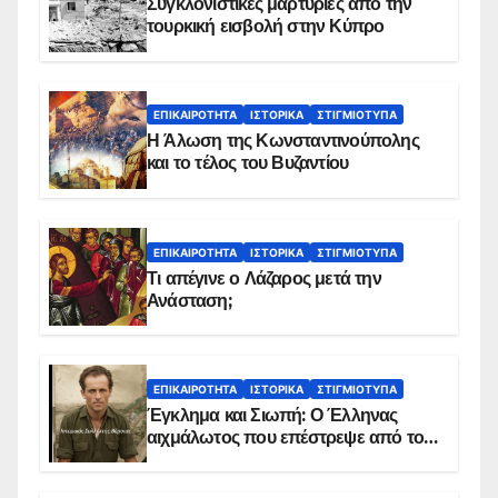
Συγκλονιστικές μαρτυρίες από την
τουρκική εισβολή στην Κύπρο
ΕΠΙΚΑΙΡΌΤΗΤΑ
ΙΣΤΟΡΙΚΆ
ΣΤΙΓΜΙΌΤΥΠΑ
Η Άλωση της Κωνσταντινούπολης
και το τέλος του Βυζαντίου
ΕΠΙΚΑΙΡΌΤΗΤΑ
ΙΣΤΟΡΙΚΆ
ΣΤΙΓΜΙΌΤΥΠΑ
Τι απέγινε ο Λάζαρος μετά την
Ανάσταση;
ΕΠΙΚΑΙΡΌΤΗΤΑ
ΙΣΤΟΡΙΚΆ
ΣΤΙΓΜΙΌΤΥΠΑ
Έγκλημα και Σιωπή: Ο Έλληνας
αιχμάλωτος που επέστρεψε από το
Παραπέτασμα