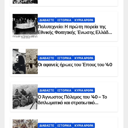
προς λεπτό η εισβολή – ΦΩΤΟ και
ΒΙΝΤΕΟ
ΔΙΑΒΆΣΤΕ
ΙΣΤΟΡΙΚΆ
ΚΥΡΙΑ ΑΡΘΡΑ
Πολυτεχνείο: Η πρώτη πορεία της
Εθνικής Φοιτητικής Ένωσης Ελλάδος
στις 17 Νοεμβρίου 1975 με την
αιματοβαμμένη σημαία
ΔΙΑΒΆΣΤΕ
ΙΣΤΟΡΙΚΆ
ΚΥΡΙΑ ΑΡΘΡΑ
Οι αφανείς ήρωες του Έπους του ’40
ΔΙΑΒΆΣΤΕ
ΙΣΤΟΡΙΚΆ
ΚΥΡΙΑ ΑΡΘΡΑ
Ο Άγνωστος Πόλεμος του ’40 – Το
διπλωματικό και στρατιωτικό
παρασκήνιο
ΔΙΑΒΆΣΤΕ
ΙΣΤΟΡΙΚΆ
ΚΥΡΙΑ ΑΡΘΡΑ