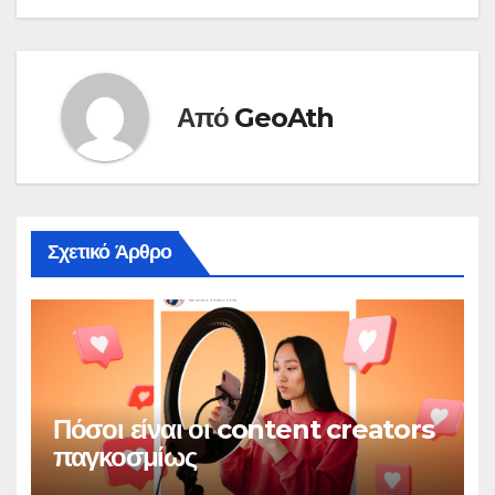
Από
GeoAth
Σχετικό Άρθρο
Πόσοι είναι οι content creators
παγκοσμίως