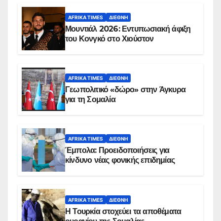
AFRIKA TIMES
ΔΙΕΘΝΉ
Μουντιάλ 2026: Εντυπωσιακή άφιξη
του Κονγκό στο Χιούστον
AFRIKA TIMES
ΔΙΕΘΝΉ
Γεωπολιτικό «δώρο» στην Άγκυρα
για τη Σομαλία
AFRIKA TIMES
ΔΙΕΘΝΉ
Έμπολα: Προειδοποιήσεις για
κίνδυνο νέας φονικής επιδημίας
AFRIKA TIMES
ΔΙΕΘΝΉ
Η Τουρκία στοχεύει τα αποθέματα