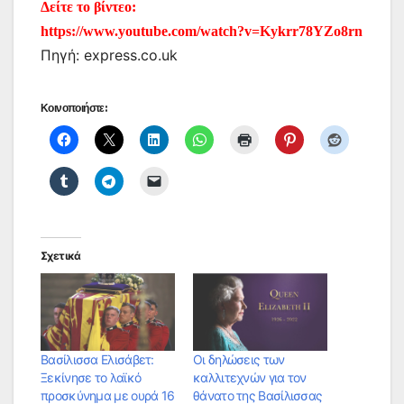
Δείτε το βίντεο:
https://www.youtube.com/watch?v=Kykrr78YZo8rn
Πηγή: express.co.uk
Κοινοποιήστε:
Σχετικά
Bασίλισσα Ελισάβετ:
Οι δηλώσεις των
Ξεκίνησε το λαϊκό
καλλιτεχνών για τον
προσκύνημα με ουρά 16
θάνατο της Βασίλισσας