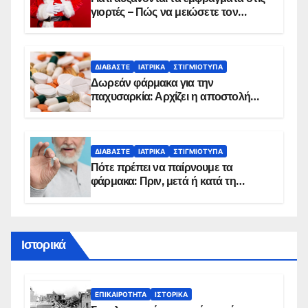
γιορτές – Πώς να μειώσετε τον
κίνδυνο, σύμφωνα με καρδιολόγο
ΔΙΑΒΆΣΤΕ
ΙΑΤΡΙΚΆ
ΣΤΙΓΜΙΌΤΥΠΑ
Δωρεάν φάρμακα για την
παχυσαρκία: Αρχίζει η αποστολή
sms για τους δικαιούχους – Οι
προϋποθέσεις ένταξης στο
πρόγραμμα
ΔΙΑΒΆΣΤΕ
ΙΑΤΡΙΚΆ
ΣΤΙΓΜΙΌΤΥΠΑ
Πότε πρέπει να παίρνουμε τα
φάρμακα: Πριν, μετά ή κατά τη
διάρκεια του φαγητού;
Ιστορικά
ΕΠΙΚΑΙΡΌΤΗΤΑ
ΙΣΤΟΡΙΚΆ