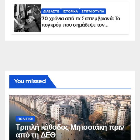
ΔΙΑΒΆΣΤΕ
ΙΣΤΟΡΙΚΆ
ΣΤΙΓΜΙΌΤΥΠΑ
70 χρόνια από τα Σεπτεμβριανά: Το
πογκρόμ που σημάδεψε τον
ελληνισμό της Κωνσταντινούπολης
You missed
ΠΟΛΙΤΙΚΉ
Τριπλή κάθοδος Μητσοτάκη πριν
από τη ΔΕΘ