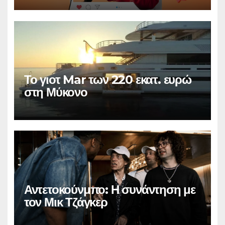
Το γιοτ Mar των 220 εκατ. ευρώ
στη Μύκονο
Αντετοκούνμπο: Η συνάντηση με
τον Μικ Τζάγκερ