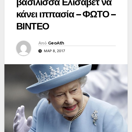
βασίλισσα Ελισάβετ να
κάνει ιππασία – ΦΩΤΟ –
ΒΙΝΤΕΟ
Από
GeoAth
ΜΑΡ 8, 2017