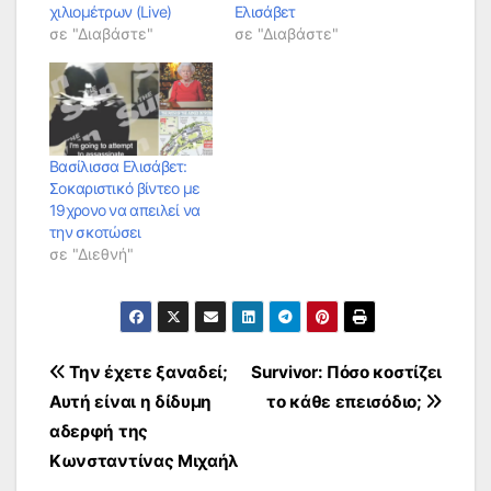
χιλιομέτρων (Live)
Ελισάβετ
σε "Διαβάστε"
σε "Διαβάστε"
Βασίλισσα Ελισάβετ:
Σοκαριστικό βίντεο με
19χρονο να απειλεί να
την σκοτώσει
σε "Διεθνή"
Πλοήγηση
Την έχετε ξαναδεί;
Survivor: Πόσο κοστίζει
Αυτή είναι η δίδυμη
το κάθε επεισόδιο;
άρθρων
αδερφή της
Κωνσταντίνας Μιχαήλ