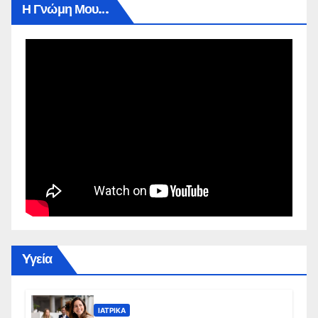
Η Γνώμη Μου…
Yγεία
ΙΑΤΡΙΚΆ