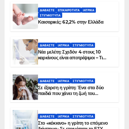
ΔΙΑΒΆΣΤΕ
ΕΠΙΚΑΙΡΌΤΗΤΑ
ΙΑΤΡΙΚΆ
ΣΤΙΓΜΙΌΤΥΠΑ
Καισαρικές: 62,2% στην Ελλάδα
ΔΙΑΒΆΣΤΕ
ΙΑΤΡΙΚΆ
ΣΤΙΓΜΙΌΤΥΠΑ
Νέα μελέτη: Σχεδόν 4 στους 10
καρκίνους είναι αποτρέψιμοι – Τι
δείχνουν τα στοιχεία
ΔΙΑΒΆΣΤΕ
ΙΑΤΡΙΚΆ
ΣΤΙΓΜΙΌΤΥΠΑ
Σε έξαρση η γρίπη: Ένα στα δύο
παιδιά που χάνει τη ζωή του
αντιμετωπίζει υποκείμενο νόσημα –
Εμβολιασμό συνιστούν οι ειδικοί
ΔΙΑΒΆΣΤΕ
ΙΑΤΡΙΚΆ
ΣΤΙΓΜΙΌΤΥΠΑ
Στο «κόκκινο» η γρίπη το επόμενο
διάστημα- Σε ετοιμότητα το ΕΣΥ