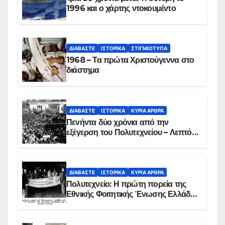
1996 και ο χάρτης ντοκουμέντο
ΔΙΑΒΆΣΤΕ
ΙΣΤΟΡΙΚΆ
ΣΤΙΓΜΙΌΤΥΠΑ
1968 – Τα πρώτα Χριστούγεννα στο
διάστημα
ΔΙΑΒΆΣΤΕ
ΙΣΤΟΡΙΚΆ
ΚΥΡΙΑ ΑΡΘΡΑ
Πενήντα δύο χρόνια από την
εξέγερση του Πολυτεχνείου – Λεπτό
προς λεπτό η εισβολή – ΦΩΤΟ και
ΒΙΝΤΕΟ
ΔΙΑΒΆΣΤΕ
ΙΣΤΟΡΙΚΆ
ΚΥΡΙΑ ΑΡΘΡΑ
Πολυτεχνείο: Η πρώτη πορεία της
Εθνικής Φοιτητικής Ένωσης Ελλάδος
στις 17 Νοεμβρίου 1975 με την
αιματοβαμμένη σημαία