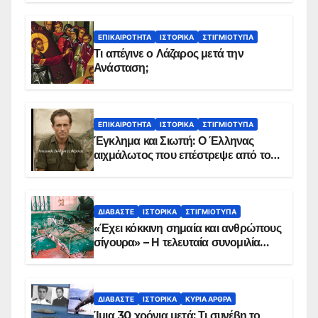
ΕΠΙΚΑΙΡΌΤΗΤΑ
ΙΣΤΟΡΙΚΆ
ΣΤΙΓΜΙΌΤΥΠΑ
Τι απέγινε ο Λάζαρος μετά την
Ανάσταση;
ΕΠΙΚΑΙΡΌΤΗΤΑ
ΙΣΤΟΡΙΚΆ
ΣΤΙΓΜΙΌΤΥΠΑ
Έγκλημα και Σιωπή: Ο Έλληνας
αιχμάλωτος που επέστρεψε από το
Παραπέτασμα
ΔΙΑΒΆΣΤΕ
ΙΣΤΟΡΙΚΆ
ΣΤΙΓΜΙΌΤΥΠΑ
«Έχει κόκκινη σημαία και ανθρώπους
σίγουρα» – Η τελευταία συνομιλία
των ηρώων στα Ίμια, πριν τη
συντριβή του ελικοπτέρου
ΔΙΑΒΆΣΤΕ
ΙΣΤΟΡΙΚΆ
ΚΥΡΙΑ ΑΡΘΡΑ
Ίμια 30 χρόνια μετά: Τι συνέβη το