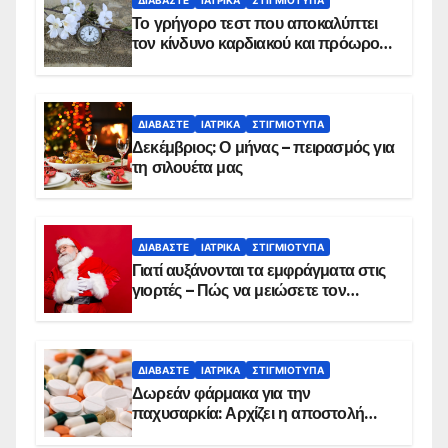
ΔΙΑΒΆΣΤΕ
ΙΑΤΡΙΚΆ
ΣΤΙΓΜΙΌΤΥΠΑ
Το γρήγορο τεστ που αποκαλύπτει
τον κίνδυνο καρδιακού και πρόωρου
θανάτου
ΔΙΑΒΆΣΤΕ
ΙΑΤΡΙΚΆ
ΣΤΙΓΜΙΌΤΥΠΑ
Δεκέμβριος: Ο μήνας – πειρασμός για
τη σιλουέτα μας
ΔΙΑΒΆΣΤΕ
ΙΑΤΡΙΚΆ
ΣΤΙΓΜΙΌΤΥΠΑ
Γιατί αυξάνονται τα εμφράγματα στις
γιορτές – Πώς να μειώσετε τον
κίνδυνο, σύμφωνα με καρδιολόγο
ΔΙΑΒΆΣΤΕ
ΙΑΤΡΙΚΆ
ΣΤΙΓΜΙΌΤΥΠΑ
Δωρεάν φάρμακα για την
παχυσαρκία: Αρχίζει η αποστολή
sms για τους δικαιούχους – Οι