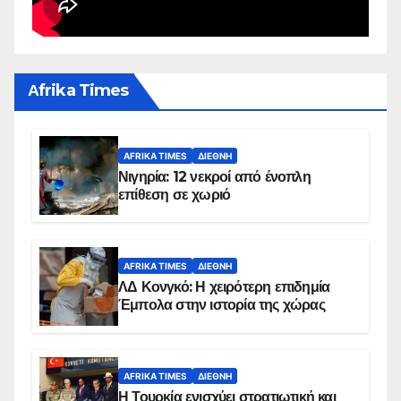
Αfrika Times
AFRIKA TIMES
ΔΙΕΘΝΉ
Νιγηρία: 12 νεκροί από ένοπλη
επίθεση σε χωριό
AFRIKA TIMES
ΔΙΕΘΝΉ
ΛΔ Κονγκό: Η χειρότερη επιδημία
Έμπολα στην ιστορία της χώρας
AFRIKA TIMES
ΔΙΕΘΝΉ
Η Τουρκία ενισχύει στρατιωτική και