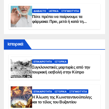
προϋποθέσεις ένταξης στο
πρόγραμμα
ΔΙΑΒΆΣΤΕ
ΙΑΤΡΙΚΆ
ΣΤΙΓΜΙΌΤΥΠΑ
Πότε πρέπει να παίρνουμε τα
φάρμακα: Πριν, μετά ή κατά τη
διάρκεια του φαγητού;
Ιστορικά
ΕΠΙΚΑΙΡΌΤΗΤΑ
ΙΣΤΟΡΙΚΆ
Συγκλονιστικές μαρτυρίες από την
τουρκική εισβολή στην Κύπρο
ΕΠΙΚΑΙΡΌΤΗΤΑ
ΙΣΤΟΡΙΚΆ
ΣΤΙΓΜΙΌΤΥΠΑ
Η Άλωση της Κωνσταντινούπολης
και το τέλος του Βυζαντίου