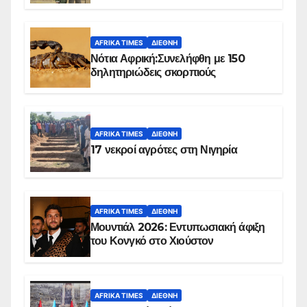
Ομπέιντ του Σουδάν
AFRIKA TIMES
ΔΙΕΘΝΉ
Νότια Αφρική:Συνελήφθη με 150
δηλητηριώδεις σκορπιούς
AFRIKA TIMES
ΔΙΕΘΝΉ
17 νεκροί αγρότες στη Νιγηρία
AFRIKA TIMES
ΔΙΕΘΝΉ
Μουντιάλ 2026: Εντυπωσιακή άφιξη
του Κονγκό στο Χιούστον
AFRIKA TIMES
ΔΙΕΘΝΉ