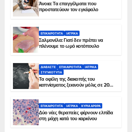
Άνοια: Τα επαγγέλματα που
προστατεύουν τον εγκέφαλο
ΕΠΙΚΑΙΡΌΤΗΤΑ
ΙΑΤΡΙΚΆ
Σαλμονέλα: Γιατί δεν πρέπει να
πλένουμε το ωμό κοτόπουλο
ΔΙΑΒΆΣΤΕ
ΕΠΙΚΑΙΡΌΤΗΤΑ
ΙΑΤΡΙΚΆ
ΣΤΙΓΜΙΌΤΥΠΑ
Τα οφέλη της διακοπής του
καπνίσματος ξεκινούν μόλις σε 20
λεπτά
ΕΠΙΚΑΙΡΌΤΗΤΑ
ΙΑΤΡΙΚΆ
ΚΥΡΙΑ ΑΡΘΡΑ
Δύο νέες θεραπείες φέρνουν ελπίδα
στη μάχη κατά του καρκίνου