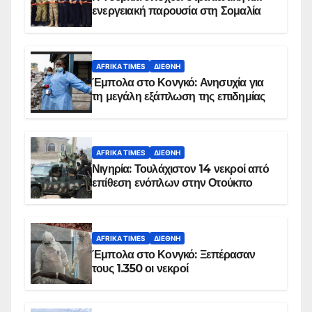
ενεργειακή παρουσία στη Σομαλία
AFRIKA TIMES
ΔΙΕΘΝΉ
Έμπολα στο Κονγκό: Ανησυχία για
τη μεγάλη εξάπλωση της επιδημίας
AFRIKA TIMES
ΔΙΕΘΝΉ
Νιγηρία: Τουλάχιστον 14 νεκροί από
επίθεση ενόπλων στην Οτούκπο
AFRIKA TIMES
ΔΙΕΘΝΉ
Έμπολα στο Κονγκό: Ξεπέρασαν
τους 1.350 οι νεκροί