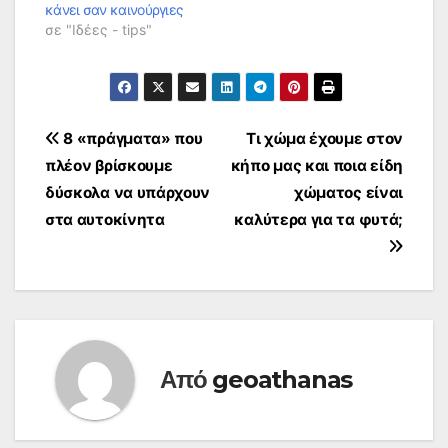
κάνει σαν καινούργιες
σε "Ιδέες - tips"
Πλοήγηση
8 «πράγματα» που
Τι χώμα έχουμε στον
πλέον βρίσκουμε
κήπο μας και ποια είδη
άρθρων
δύσκολα να υπάρχουν
χώματος είναι
στα αυτοκίνητα
καλύτερα για τα φυτά;
Από
geoathanas