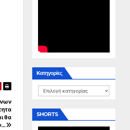
Kατηγορίες
Kατηγορίες
ήνων
τητα
SHORTS
ι θα
ν…