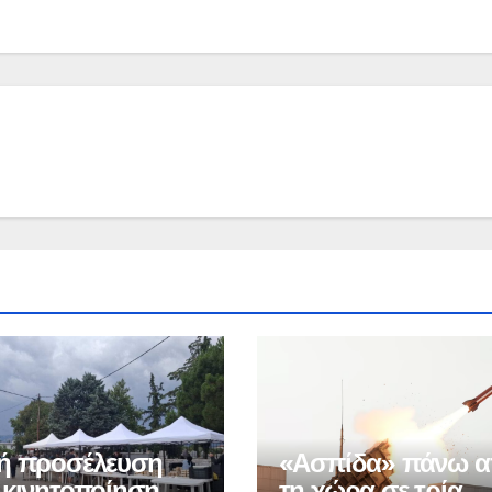
ή προσέλευση
«Ασπίδα» πάνω 
 κινητοποίηση
τη χώρα σε τρία