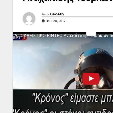
Από
GeoAth
ΦΕΒ 28, 2017