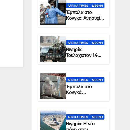
AFRIKA TIMES
ΔΙΕΘΝΉ
Έμπολα στο
Κονγκό: Ανησυχία
για τη μεγάλη
εξάπλωση της
επιδημίας
AFRIKA TIMES
ΔΙΕΘΝΉ
Νιγηρία:
Τουλάχιστον 14
νεκροί από
επίθεση ενόπλων
στην Οτούκπο
AFRIKA TIMES
ΔΙΕΘΝΉ
Έμπολα στο
Κονγκό:
Ξεπέρασαν τους
1.350 οι νεκροί
AFRIKA TIMES
ΔΙΕΘΝΉ
Νιγηρία: Η νέα
πόλη στον