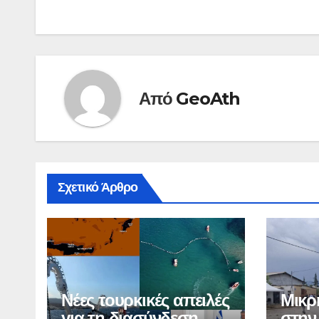
Από
GeoAth
Σχετικό Άρθρο
Νέες τουρκικές απειλές
Μικρ
για τη διασύνδεση
στην