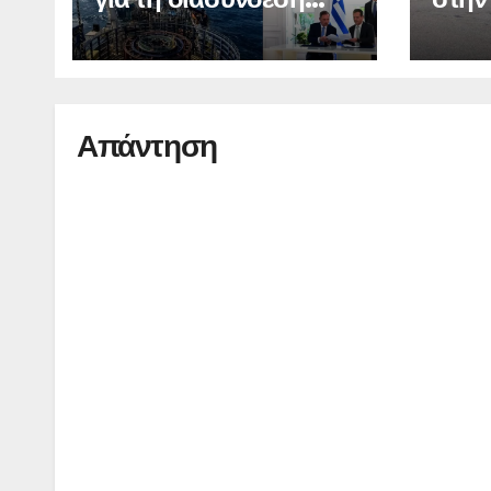
Ελλάδας – Κύπρου –
στη 
Ισραήλ
Απάντηση