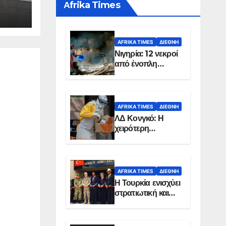
Αfrika Times
AFRIKA TIMES
ΔΙΕΘΝΉ
Νιγηρία: 12 νεκροί
από ένοπλη
επίθεση σε χωριό
AFRIKA TIMES
ΔΙΕΘΝΉ
ΛΔ Κονγκό: Η
χειρότερη
επιδημία Έμπολα
στην ιστορία της
χώρας
AFRIKA TIMES
ΔΙΕΘΝΉ
Η Τουρκία ενισχύει
στρατιωτική και
ενεργειακή
παρουσία στη
Σομαλία