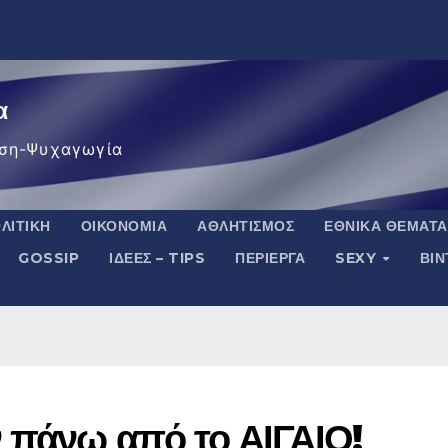
α
ση-Ψυχαγωγία
ΛΙΤΙΚΉ
ΟΙΚΟΝΟΜΊΑ
ΑΘΛΗΤΙΣΜΌΣ
ΕΘΝΙΚΆ ΘΈΜΑΤΑ
GOSSIP
ΙΔΈΕΣ – TIPS
ΠΕΡΊΕΡΓΑ
SEXY
ΒΙ
 πάνω από το ΑΙΓΑΙΟ!