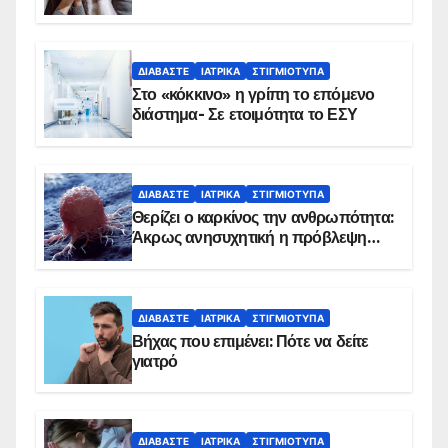
αντιμετωπίζει υποκείμενο νόσημα –
Εμβολιασμό συνιστούν οι ειδικοί
ΔΙΑΒΆΣΤΕ
ΙΑΤΡΙΚΆ
ΣΤΙΓΜΙΌΤΥΠΑ
Στο «κόκκινο» η γρίπη το επόμενο
διάστημα- Σε ετοιμότητα το ΕΣΥ
ΔΙΑΒΆΣΤΕ
ΙΑΤΡΙΚΆ
ΣΤΙΓΜΙΌΤΥΠΑ
Θερίζει ο καρκίνος την ανθρωπότητα:
Άκρως ανησυχητική η πρόβλεψη…
ΔΙΑΒΆΣΤΕ
ΙΑΤΡΙΚΆ
ΣΤΙΓΜΙΌΤΥΠΑ
Βήχας που επιμένει: Πότε να δείτε
γιατρό
ΔΙΑΒΆΣΤΕ
ΙΑΤΡΙΚΆ
ΣΤΙΓΜΙΌΤΥΠΑ