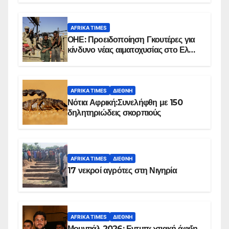
AFRIKA TIMES
ΟΗΕ: Προειδοποίηση Γκουτέρες για
κίνδυνο νέας αιματοχυσίας στο Ελ
Ομπέιντ του Σουδάν
AFRIKA TIMES
ΔΙΕΘΝΉ
Νότια Αφρική:Συνελήφθη με 150
δηλητηριώδεις σκορπιούς
AFRIKA TIMES
ΔΙΕΘΝΉ
17 νεκροί αγρότες στη Νιγηρία
AFRIKA TIMES
ΔΙΕΘΝΉ
Μουντιάλ 2026: Εντυπωσιακή άφιξη