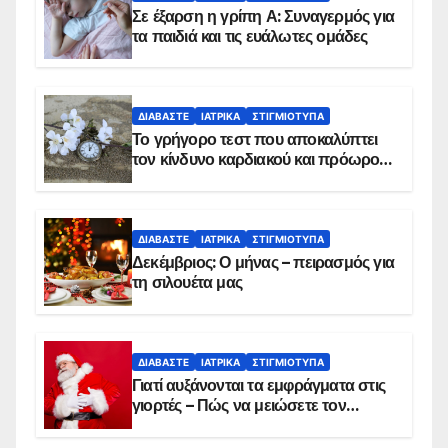
Σε έξαρση η γρίπη Α: Συναγερμός για
τα παιδιά και τις ευάλωτες ομάδες
ΔΙΑΒΆΣΤΕ
ΙΑΤΡΙΚΆ
ΣΤΙΓΜΙΌΤΥΠΑ
Το γρήγορο τεστ που αποκαλύπτει
τον κίνδυνο καρδιακού και πρόωρου
θανάτου
ΔΙΑΒΆΣΤΕ
ΙΑΤΡΙΚΆ
ΣΤΙΓΜΙΌΤΥΠΑ
Δεκέμβριος: Ο μήνας – πειρασμός για
τη σιλουέτα μας
ΔΙΑΒΆΣΤΕ
ΙΑΤΡΙΚΆ
ΣΤΙΓΜΙΌΤΥΠΑ
Γιατί αυξάνονται τα εμφράγματα στις
γιορτές – Πώς να μειώσετε τον
κίνδυνο, σύμφωνα με καρδιολόγο