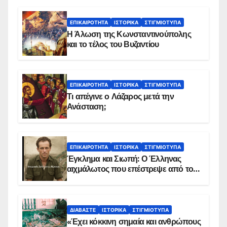
ΕΠΙΚΑΙΡΌΤΗΤΑ
ΙΣΤΟΡΙΚΆ
ΣΤΙΓΜΙΌΤΥΠΑ
Η Άλωση της Κωνσταντινούπολης
και το τέλος του Βυζαντίου
ΕΠΙΚΑΙΡΌΤΗΤΑ
ΙΣΤΟΡΙΚΆ
ΣΤΙΓΜΙΌΤΥΠΑ
Τι απέγινε ο Λάζαρος μετά την
Ανάσταση;
ΕΠΙΚΑΙΡΌΤΗΤΑ
ΙΣΤΟΡΙΚΆ
ΣΤΙΓΜΙΌΤΥΠΑ
Έγκλημα και Σιωπή: Ο Έλληνας
αιχμάλωτος που επέστρεψε από το
Παραπέτασμα
ΔΙΑΒΆΣΤΕ
ΙΣΤΟΡΙΚΆ
ΣΤΙΓΜΙΌΤΥΠΑ
«Έχει κόκκινη σημαία και ανθρώπους