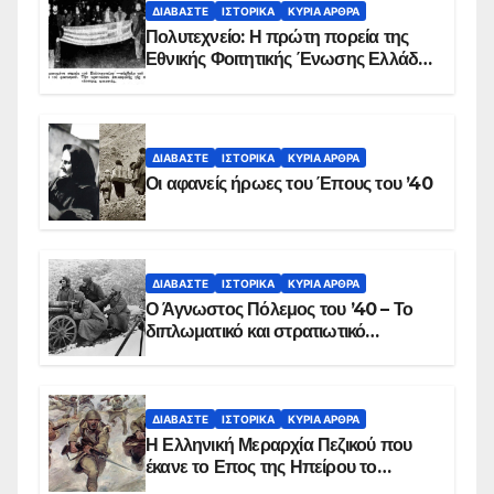
ΔΙΑΒΆΣΤΕ
ΙΣΤΟΡΙΚΆ
ΚΥΡΙΑ ΑΡΘΡΑ
Πολυτεχνείο: Η πρώτη πορεία της
Εθνικής Φοιτητικής Ένωσης Ελλάδος
στις 17 Νοεμβρίου 1975 με την
αιματοβαμμένη σημαία
ΔΙΑΒΆΣΤΕ
ΙΣΤΟΡΙΚΆ
ΚΥΡΙΑ ΑΡΘΡΑ
Οι αφανείς ήρωες του Έπους του ’40
ΔΙΑΒΆΣΤΕ
ΙΣΤΟΡΙΚΆ
ΚΥΡΙΑ ΑΡΘΡΑ
Ο Άγνωστος Πόλεμος του ’40 – Το
διπλωματικό και στρατιωτικό
παρασκήνιο
ΔΙΑΒΆΣΤΕ
ΙΣΤΟΡΙΚΆ
ΚΥΡΙΑ ΑΡΘΡΑ
Η Ελληνική Μεραρχία Πεζικού που
έκανε το Επος της Ηπείρου το
χειμώνα του 1940