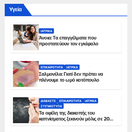
Yγεία
ΙΑΤΡΙΚΆ
Άνοια: Τα επαγγέλματα που
προστατεύουν τον εγκέφαλο
ΕΠΙΚΑΙΡΌΤΗΤΑ
ΙΑΤΡΙΚΆ
Σαλμονέλα: Γιατί δεν πρέπει να
πλένουμε το ωμό κοτόπουλο
ΔΙΑΒΆΣΤΕ
ΕΠΙΚΑΙΡΌΤΗΤΑ
ΙΑΤΡΙΚΆ
ΣΤΙΓΜΙΌΤΥΠΑ
Τα οφέλη της διακοπής του
καπνίσματος ξεκινούν μόλις σε 20
λεπτά