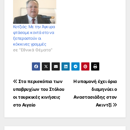
Κοτζιάς: Με την Άγκυρα
φτάσαμε κοντά στο να
ξεπεραστούν οι
κόκκινες γραμμές
σε "Εθνικά Θέματα"
Πλοήγηση
Στα περισκόπια των
Η υπομονή έχει όρια
υποβρυχίων του Στόλου
διαμηνύει ο
άρθρων
οι τουρκικές κινήσεις
Αναστασιάδης στον
στο Αιγαίο
Ακιντζί