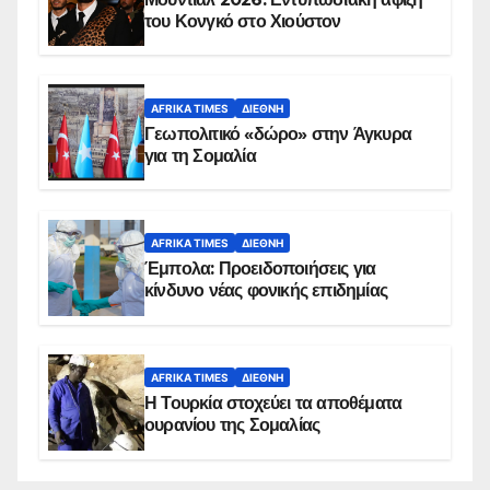
του Κονγκό στο Χιούστον
AFRIKA TIMES
ΔΙΕΘΝΉ
Γεωπολιτικό «δώρο» στην Άγκυρα
για τη Σομαλία
AFRIKA TIMES
ΔΙΕΘΝΉ
Έμπολα: Προειδοποιήσεις για
κίνδυνο νέας φονικής επιδημίας
AFRIKA TIMES
ΔΙΕΘΝΉ
Η Τουρκία στοχεύει τα αποθέματα
ουρανίου της Σομαλίας