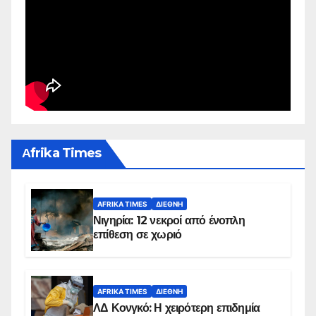
Αfrika Times
AFRIKA TIMES
ΔΙΕΘΝΉ
Νιγηρία: 12 νεκροί από ένοπλη
επίθεση σε χωριό
AFRIKA TIMES
ΔΙΕΘΝΉ
ΛΔ Κονγκό: Η χειρότερη επιδημία