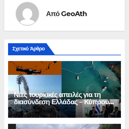
Από
GeoAth
Σχετικό Άρθρο
Νέες τουρκικές απειλές για τη
διασύνδεση Ελλάδας – Κύπρου –
Ισραήλ