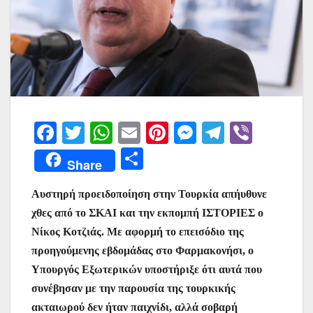
F
T
W
E
Pi
M
T
Vi
a
w
h
m
nt
e
el
b
Μ
Share
c
itt
at
ai
er
s
e
er
οι
e
er
s
l
e
s
gr
Αυστηρή προειδοποίηση στην Τουρκία απήυθυνε
ρ
χθες από το ΣΚΑΙ και την εκπομπή ΙΣΤΟΡΙΕΣ ο
b
A
st
e
a
α
Νίκος Κοτζιάς. Με αφορμή το επεισόδιο της
o
p
n
m
σ
προηγούμενης εβδομάδας στο Φαρμακονήσι, ο
o
p
g
τε
Υπουργός Εξωτερικών υποστήριξε ότι αυτά που
k
er
ίτ
συνέβησαν με την παρουσία της τουρκικής
ακταιωρού δεν ήταν παιχνίδι, αλλά σοβαρή