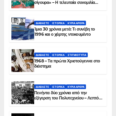
σίγουρα» – Η τελευταία συνομιλία
των ηρώων στα Ίμια, πριν τη
συντριβή του ελικοπτέρου
ΔΙΑΒΆΣΤΕ
ΙΣΤΟΡΙΚΆ
ΚΥΡΙΑ ΑΡΘΡΑ
Ίμια 30 χρόνια μετά: Τι συνέβη το
1996 και ο χάρτης ντοκουμέντο
ΔΙΑΒΆΣΤΕ
ΙΣΤΟΡΙΚΆ
ΣΤΙΓΜΙΌΤΥΠΑ
1968 – Τα πρώτα Χριστούγεννα στο
διάστημα
ΔΙΑΒΆΣΤΕ
ΙΣΤΟΡΙΚΆ
ΚΥΡΙΑ ΑΡΘΡΑ
Πενήντα δύο χρόνια από την
εξέγερση του Πολυτεχνείου – Λεπτό
προς λεπτό η εισβολή – ΦΩΤΟ και
ΒΙΝΤΕΟ