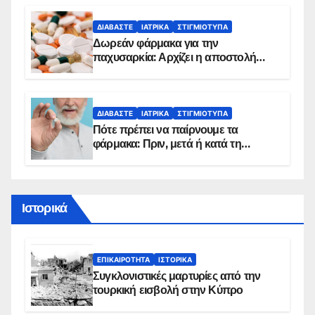
ΔΙΑΒΆΣΤΕ
ΙΑΤΡΙΚΆ
ΣΤΙΓΜΙΌΤΥΠΑ
Δωρεάν φάρμακα για την
παχυσαρκία: Αρχίζει η αποστολή
sms για τους δικαιούχους – Οι
προϋποθέσεις ένταξης στο
πρόγραμμα
ΔΙΑΒΆΣΤΕ
ΙΑΤΡΙΚΆ
ΣΤΙΓΜΙΌΤΥΠΑ
Πότε πρέπει να παίρνουμε τα
φάρμακα: Πριν, μετά ή κατά τη
διάρκεια του φαγητού;
Ιστορικά
ΕΠΙΚΑΙΡΌΤΗΤΑ
ΙΣΤΟΡΙΚΆ
Συγκλονιστικές μαρτυρίες από την
τουρκική εισβολή στην Κύπρο