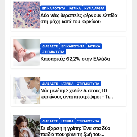
ΕΠΙΚΑΙΡΌΤΗΤΑ
ΙΑΤΡΙΚΆ
ΚΥΡΙΑ ΑΡΘΡΑ
Δύο νέες θεραπείες φέρνουν ελπίδα
στη μάχη κατά του καρκίνου
ΔΙΑΒΆΣΤΕ
ΕΠΙΚΑΙΡΌΤΗΤΑ
ΙΑΤΡΙΚΆ
ΣΤΙΓΜΙΌΤΥΠΑ
Καισαρικές: 62,2% στην Ελλάδα
ΔΙΑΒΆΣΤΕ
ΙΑΤΡΙΚΆ
ΣΤΙΓΜΙΌΤΥΠΑ
Νέα μελέτη: Σχεδόν 4 στους 10
καρκίνους είναι αποτρέψιμοι – Τι
δείχνουν τα στοιχεία
ΔΙΑΒΆΣΤΕ
ΙΑΤΡΙΚΆ
ΣΤΙΓΜΙΌΤΥΠΑ
Σε έξαρση η γρίπη: Ένα στα δύο
παιδιά που χάνει τη ζωή του