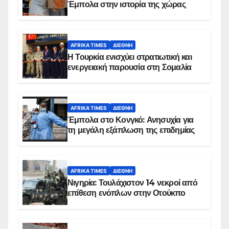
Έμπολα στην ιστορία της χώρας
AFRIKA TIMES
ΔΙΕΘΝΉ
Η Τουρκία ενισχύει στρατιωτική και
ενεργειακή παρουσία στη Σομαλία
AFRIKA TIMES
ΔΙΕΘΝΉ
Έμπολα στο Κονγκό: Ανησυχία για
τη μεγάλη εξάπλωση της επιδημίας
AFRIKA TIMES
ΔΙΕΘΝΉ
Νιγηρία: Τουλάχιστον 14 νεκροί από
επίθεση ενόπλων στην Οτούκπο