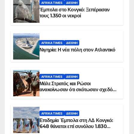
AFRIKA TIMES
ΔΙΕΘΝΉ
Έμπολα στο Κονγκό: Ξεπέρασαν
τους 1.350 οι νεκροί
AFRIKA TIMES
ΔΙΕΘΝΉ
Νιγηρία: Η νέα πόλη στον Ατλαντικό
AFRIKA TIMES
ΔΙΕΘΝΉ
Μάλι: Στρατός και Ρώσοι
ανακοίνωσαν ότι σκότωσαν σχεδόν
100 τζιχαντιστές
AFRIKA TIMES
ΔΙΕΘΝΉ
Επιδημία Έμπολα στη ΛΔ Κονγκό:
648 θάνατοι επί συνόλου 1.830
επιβεβαιωμένων κρουσμάτων