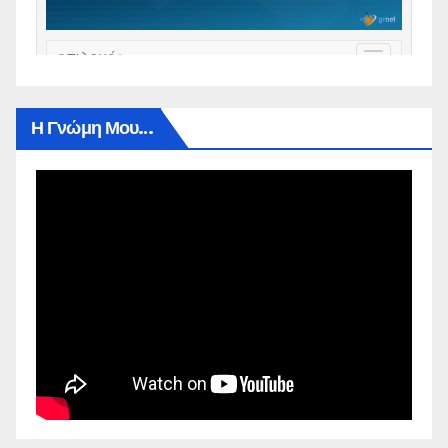
Η Γνώμη Μου…