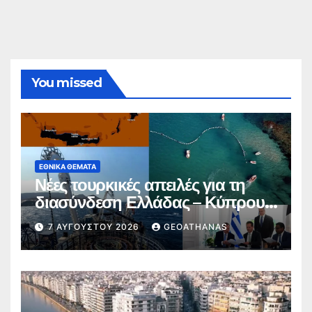
You missed
ΕΘΝΙΚΆ ΘΈΜΑΤΑ
Νέες τουρκικές απειλές για τη
διασύνδεση Ελλάδας – Κύπρου –
Ισραήλ
7 ΑΥΓΟΎΣΤΟΥ 2026
GEOATHANAS