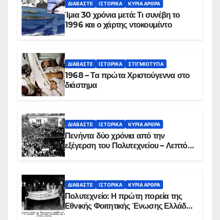
ΔΙΑΒΆΣΤΕ
ΙΣΤΟΡΙΚΆ
ΚΥΡΙΑ ΑΡΘΡΑ
Ίμια 30 χρόνια μετά: Τι συνέβη το
1996 και ο χάρτης ντοκουμέντο
ΔΙΑΒΆΣΤΕ
ΙΣΤΟΡΙΚΆ
ΣΤΙΓΜΙΌΤΥΠΑ
1968 – Τα πρώτα Χριστούγεννα στο
διάστημα
ΔΙΑΒΆΣΤΕ
ΙΣΤΟΡΙΚΆ
ΚΥΡΙΑ ΑΡΘΡΑ
Πενήντα δύο χρόνια από την
εξέγερση του Πολυτεχνείου – Λεπτό
προς λεπτό η εισβολή – ΦΩΤΟ και
ΒΙΝΤΕΟ
ΔΙΑΒΆΣΤΕ
ΙΣΤΟΡΙΚΆ
ΚΥΡΙΑ ΑΡΘΡΑ
Πολυτεχνείο: Η πρώτη πορεία της
Εθνικής Φοιτητικής Ένωσης Ελλάδος
στις 17 Νοεμβρίου 1975 με την