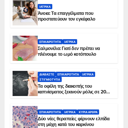
ΙΑΤΡΙΚΆ
Άνοια: Τα επαγγέλματα που
προστατεύουν τον εγκέφαλο
ΕΠΙΚΑΙΡΌΤΗΤΑ
ΙΑΤΡΙΚΆ
Σαλμονέλα: Γιατί δεν πρέπει να
πλένουμε το ωμό κοτόπουλο
ΔΙΑΒΆΣΤΕ
ΕΠΙΚΑΙΡΌΤΗΤΑ
ΙΑΤΡΙΚΆ
ΣΤΙΓΜΙΌΤΥΠΑ
Τα οφέλη της διακοπής του
καπνίσματος ξεκινούν μόλις σε 20
λεπτά
ΕΠΙΚΑΙΡΌΤΗΤΑ
ΙΑΤΡΙΚΆ
ΚΥΡΙΑ ΑΡΘΡΑ
Δύο νέες θεραπείες φέρνουν ελπίδα
στη μάχη κατά του καρκίνου