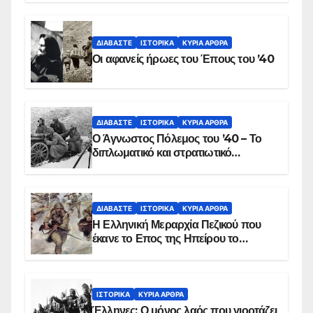
αιματοβαμμένη σημαία
ΔΙΑΒΆΣΤΕ
ΙΣΤΟΡΙΚΆ
ΚΥΡΙΑ ΑΡΘΡΑ
Οι αφανείς ήρωες του Έπους του ’40
ΔΙΑΒΆΣΤΕ
ΙΣΤΟΡΙΚΆ
ΚΥΡΙΑ ΑΡΘΡΑ
Ο Άγνωστος Πόλεμος του ’40 – Το
διπλωματικό και στρατιωτικό
παρασκήνιο
ΔΙΑΒΆΣΤΕ
ΙΣΤΟΡΙΚΆ
ΚΥΡΙΑ ΑΡΘΡΑ
Η Ελληνική Μεραρχία Πεζικού που
έκανε το Επος της Ηπείρου το
χειμώνα του 1940
ΙΣΤΟΡΙΚΆ
ΚΥΡΙΑ ΑΡΘΡΑ
Έλληνες: Ο μόνος λαός που γιορτάζει