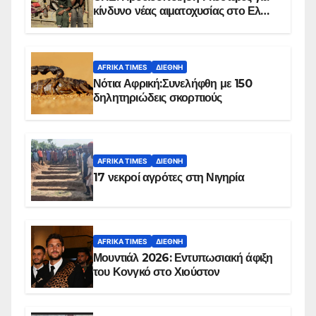
κίνδυνο νέας αιματοχυσίας στο Ελ
Ομπέιντ του Σουδάν
AFRIKA TIMES
ΔΙΕΘΝΉ
Νότια Αφρική:Συνελήφθη με 150
δηλητηριώδεις σκορπιούς
AFRIKA TIMES
ΔΙΕΘΝΉ
17 νεκροί αγρότες στη Νιγηρία
AFRIKA TIMES
ΔΙΕΘΝΉ
Μουντιάλ 2026: Εντυπωσιακή άφιξη
του Κονγκό στο Χιούστον