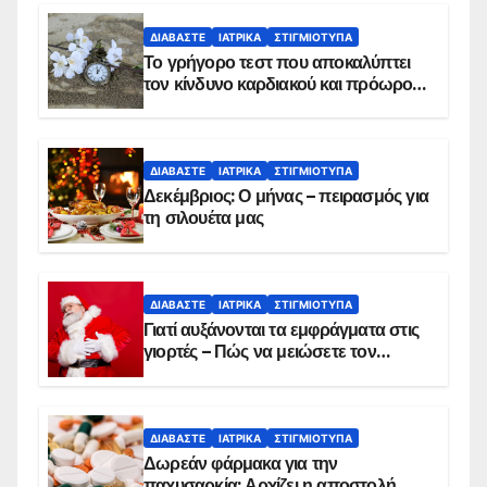
ΔΙΑΒΆΣΤΕ
ΙΑΤΡΙΚΆ
ΣΤΙΓΜΙΌΤΥΠΑ
Το γρήγορο τεστ που αποκαλύπτει
τον κίνδυνο καρδιακού και πρόωρου
θανάτου
ΔΙΑΒΆΣΤΕ
ΙΑΤΡΙΚΆ
ΣΤΙΓΜΙΌΤΥΠΑ
Δεκέμβριος: Ο μήνας – πειρασμός για
τη σιλουέτα μας
ΔΙΑΒΆΣΤΕ
ΙΑΤΡΙΚΆ
ΣΤΙΓΜΙΌΤΥΠΑ
Γιατί αυξάνονται τα εμφράγματα στις
γιορτές – Πώς να μειώσετε τον
κίνδυνο, σύμφωνα με καρδιολόγο
ΔΙΑΒΆΣΤΕ
ΙΑΤΡΙΚΆ
ΣΤΙΓΜΙΌΤΥΠΑ
Δωρεάν φάρμακα για την
παχυσαρκία: Αρχίζει η αποστολή