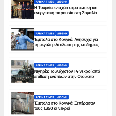
AFRIKA TIMES
ΔΙΕΘΝΉ
Η Τουρκία ενισχύει στρατιωτική και
ενεργειακή παρουσία στη Σομαλία
AFRIKA TIMES
ΔΙΕΘΝΉ
Έμπολα στο Κονγκό: Ανησυχία για
τη μεγάλη εξάπλωση της επιδημίας
AFRIKA TIMES
ΔΙΕΘΝΉ
Νιγηρία: Τουλάχιστον 14 νεκροί από
επίθεση ενόπλων στην Οτούκπο
AFRIKA TIMES
ΔΙΕΘΝΉ
Έμπολα στο Κονγκό: Ξεπέρασαν
τους 1.350 οι νεκροί