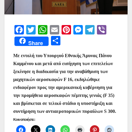
F
T
W
E
Pi
M
T
Vi
a
w
h
m
nt
e
el
b
Μ
Share
c
itt
at
ai
er
s
e
er
οι
e
er
s
l
e
s
gr
Με εντολή του Υπουργού Εθνικής Άμυνας Πάνου
ρ
Καμμένου και μετά από εισήγηση των επιτελείων
b
A
st
e
a
α
ξεκίνησε η διαδικασία για την αναβάθμιση των
o
p
n
m
σ
μαχητικών αεροσκαφών F 16, εκδηλώθηκε
o
p
g
τε
ενδιαφέρον προς την αμερικανική κυβέρνηση για
k
er
ίτ
την προμήθεια αεροσκαφών πέμπτης γενιάς (F 35)
και βρίσκεται σε τελικό στάδιο η υποστήριξη και
ε
συντήρηση των αντιαεροπορικών πυραύλων S 300.
Κοινοποιήστε: