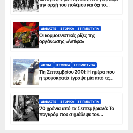
την αρχή του πολέμου και όχι το
τέλος του
ΔΙΑΒΆΣΤΕ
ΙΣΤΟΡΙΚΆ
ΣΤΙΓΜΙΌΤΥΠΑ
Οι κομμουνιστικές ρίζες της
οργάνωσης «Αντίφα»
ΔΙΕΘΝΉ
ΙΣΤΟΡΙΚΆ
ΣΤΙΓΜΙΌΤΥΠΑ
11η Σεπτεμβρίου 2001: Η ημέρα που
η τρομοκρατία έγραψε μία από τις
πιο μαύρες σελίδες στην ιστορία του
πλανήτη
ΔΙΑΒΆΣΤΕ
ΙΣΤΟΡΙΚΆ
ΣΤΙΓΜΙΌΤΥΠΑ
70 χρόνια από τα Σεπτεμβριανά: Το
πογκρόμ που σημάδεψε τον
ελληνισμό της Κωνσταντινούπολης