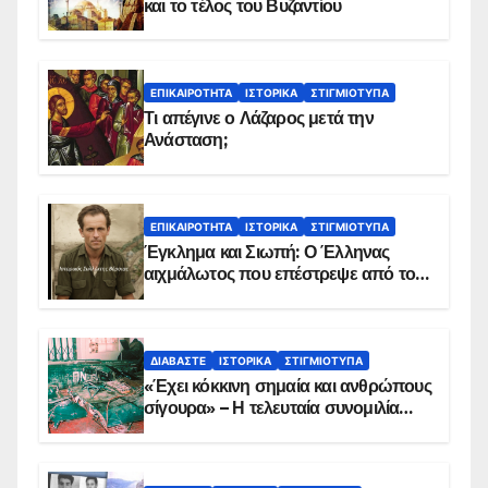
και το τέλος του Βυζαντίου
ΕΠΙΚΑΙΡΌΤΗΤΑ
ΙΣΤΟΡΙΚΆ
ΣΤΙΓΜΙΌΤΥΠΑ
Τι απέγινε ο Λάζαρος μετά την
Ανάσταση;
ΕΠΙΚΑΙΡΌΤΗΤΑ
ΙΣΤΟΡΙΚΆ
ΣΤΙΓΜΙΌΤΥΠΑ
Έγκλημα και Σιωπή: Ο Έλληνας
αιχμάλωτος που επέστρεψε από το
Παραπέτασμα
ΔΙΑΒΆΣΤΕ
ΙΣΤΟΡΙΚΆ
ΣΤΙΓΜΙΌΤΥΠΑ
«Έχει κόκκινη σημαία και ανθρώπους
σίγουρα» – Η τελευταία συνομιλία
των ηρώων στα Ίμια, πριν τη
συντριβή του ελικοπτέρου