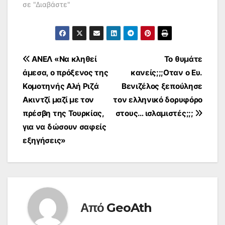
σε "Διαβάστε"
Πλοήγηση
ΑΝΕΛ «Να κληθεί
Το θυμάτε
άμεσα, ο πρόξενος της
κανείς;;;Οταν ο Ευ.
άρθρων
Κομοτηνής Αλή Ριζά
Βενιζέλος ξεπούλησε
Ακιντζί μαζί με τον
τον ελληνικό δορυφόρο
πρέσβη της Τουρκίας,
στους… ισλαμιστές;;;
για να δώσουν σαφείς
εξηγήσεις»
Από
GeoAth