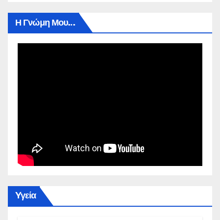
Η Γνώμη Μου…
Yγεία