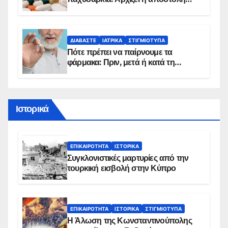
sms για τους δικαιούχους – Οι
προϋποθέσεις ένταξης στο
πρόγραμμα
ΔΙΑΒΆΣΤΕ
ΙΑΤΡΙΚΆ
ΣΤΙΓΜΙΌΤΥΠΑ
Πότε πρέπει να παίρνουμε τα
φάρμακα: Πριν, μετά ή κατά τη
διάρκεια του φαγητού;
Ιστορικά
ΕΠΙΚΑΙΡΌΤΗΤΑ
ΙΣΤΟΡΙΚΆ
Συγκλονιστικές μαρτυρίες από την
τουρκική εισβολή στην Κύπρο
ΕΠΙΚΑΙΡΌΤΗΤΑ
ΙΣΤΟΡΙΚΆ
ΣΤΙΓΜΙΌΤΥΠΑ
Η Άλωση της Κωνσταντινούπολης