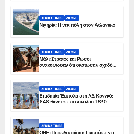
AFRIKA TIMES
ΔΙΕΘΝΉ
Νιγηρία: Η νέα πόλη στον Ατλαντικό
AFRIKA TIMES
ΔΙΕΘΝΉ
Μάλι: Στρατός και Ρώσοι
ανακοίνωσαν ότι σκότωσαν σχεδόν
100 τζιχαντιστές
AFRIKA TIMES
ΔΙΕΘΝΉ
Επιδημία Έμπολα στη ΛΔ Κονγκό:
648 θάνατοι επί συνόλου 1.830
επιβεβαιωμένων κρουσμάτων
AFRIKA TIMES
ΟΗΕ: Προειδοποίηση Γκουτέρες για