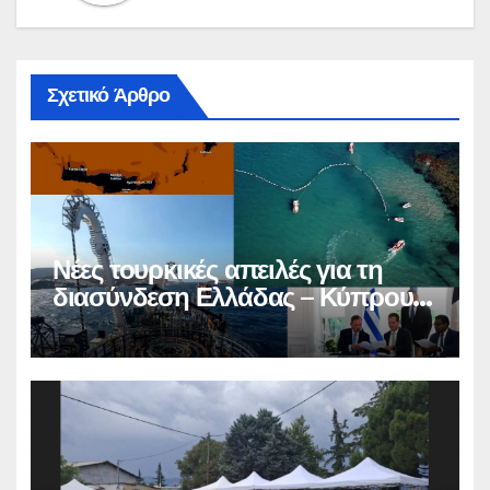
Σχετικό Άρθρο
Νέες τουρκικές απειλές για τη
διασύνδεση Ελλάδας – Κύπρου –
Ισραήλ