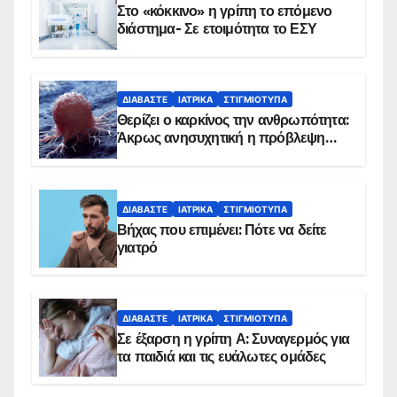
Στο «κόκκινο» η γρίπη το επόμενο
διάστημα- Σε ετοιμότητα το ΕΣΥ
ΔΙΑΒΆΣΤΕ
ΙΑΤΡΙΚΆ
ΣΤΙΓΜΙΌΤΥΠΑ
Θερίζει ο καρκίνος την ανθρωπότητα:
Άκρως ανησυχητική η πρόβλεψη…
ΔΙΑΒΆΣΤΕ
ΙΑΤΡΙΚΆ
ΣΤΙΓΜΙΌΤΥΠΑ
Βήχας που επιμένει: Πότε να δείτε
γιατρό
ΔΙΑΒΆΣΤΕ
ΙΑΤΡΙΚΆ
ΣΤΙΓΜΙΌΤΥΠΑ
Σε έξαρση η γρίπη Α: Συναγερμός για
τα παιδιά και τις ευάλωτες ομάδες