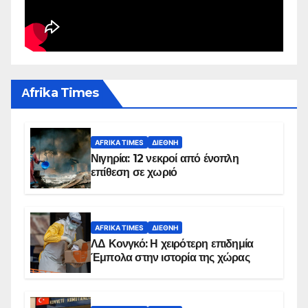
Αfrika Times
AFRIKA TIMES
ΔΙΕΘΝΉ
Νιγηρία: 12 νεκροί από ένοπλη
επίθεση σε χωριό
AFRIKA TIMES
ΔΙΕΘΝΉ
ΛΔ Κονγκό: Η χειρότερη επιδημία
Έμπολα στην ιστορία της χώρας