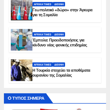
AFRIKA TIMES
ΔΙΕΘΝΉ
Γεωπολιτικό «δώρο» στην Άγκυρα
για τη Σομαλία
AFRIKA TIMES
ΔΙΕΘΝΉ
Έμπολα: Προειδοποιήσεις για
κίνδυνο νέας φονικής επιδημίας
AFRIKA TIMES
ΔΙΕΘΝΉ
Η Τουρκία στοχεύει τα αποθέματα
ουρανίου της Σομαλίας
O ΤΥΠΟΣ ΣΗΜΕΡΑ