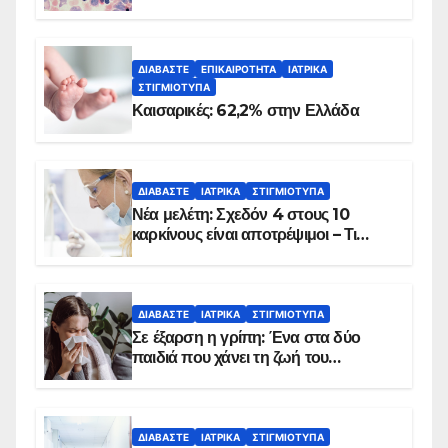
ΔΙΑΒΆΣΤΕ
ΕΠΙΚΑΙΡΌΤΗΤΑ
ΙΑΤΡΙΚΆ
ΣΤΙΓΜΙΌΤΥΠΑ
Καισαρικές: 62,2% στην Ελλάδα
ΔΙΑΒΆΣΤΕ
ΙΑΤΡΙΚΆ
ΣΤΙΓΜΙΌΤΥΠΑ
Νέα μελέτη: Σχεδόν 4 στους 10
καρκίνους είναι αποτρέψιμοι – Τι
δείχνουν τα στοιχεία
ΔΙΑΒΆΣΤΕ
ΙΑΤΡΙΚΆ
ΣΤΙΓΜΙΌΤΥΠΑ
Σε έξαρση η γρίπη: Ένα στα δύο
παιδιά που χάνει τη ζωή του
αντιμετωπίζει υποκείμενο νόσημα –
Εμβολιασμό συνιστούν οι ειδικοί
ΔΙΑΒΆΣΤΕ
ΙΑΤΡΙΚΆ
ΣΤΙΓΜΙΌΤΥΠΑ