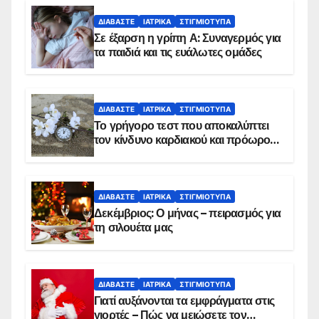
ΔΙΑΒΆΣΤΕ
ΙΑΤΡΙΚΆ
ΣΤΙΓΜΙΌΤΥΠΑ
Σε έξαρση η γρίπη Α: Συναγερμός για
τα παιδιά και τις ευάλωτες ομάδες
ΔΙΑΒΆΣΤΕ
ΙΑΤΡΙΚΆ
ΣΤΙΓΜΙΌΤΥΠΑ
Το γρήγορο τεστ που αποκαλύπτει
τον κίνδυνο καρδιακού και πρόωρου
θανάτου
ΔΙΑΒΆΣΤΕ
ΙΑΤΡΙΚΆ
ΣΤΙΓΜΙΌΤΥΠΑ
Δεκέμβριος: Ο μήνας – πειρασμός για
τη σιλουέτα μας
ΔΙΑΒΆΣΤΕ
ΙΑΤΡΙΚΆ
ΣΤΙΓΜΙΌΤΥΠΑ
Γιατί αυξάνονται τα εμφράγματα στις
γιορτές – Πώς να μειώσετε τον