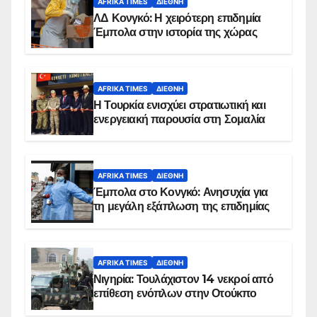
AFRIKA TIMES
ΔΙΕΘΝΉ
ΛΔ Κονγκό: Η χειρότερη επιδημία
Έμπολα στην ιστορία της χώρας
AFRIKA TIMES
ΔΙΕΘΝΉ
Η Τουρκία ενισχύει στρατιωτική και
ενεργειακή παρουσία στη Σομαλία
AFRIKA TIMES
ΔΙΕΘΝΉ
Έμπολα στο Κονγκό: Ανησυχία για
τη μεγάλη εξάπλωση της επιδημίας
AFRIKA TIMES
ΔΙΕΘΝΉ
Νιγηρία: Τουλάχιστον 14 νεκροί από
επίθεση ενόπλων στην Οτούκπο