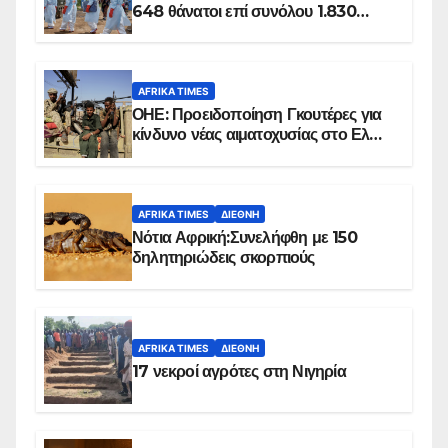
648 θάνατοι επί συνόλου 1.830
επιβεβαιωμένων κρουσμάτων
AFRIKA TIMES
ΟΗΕ: Προειδοποίηση Γκουτέρες για
κίνδυνο νέας αιματοχυσίας στο Ελ
Ομπέιντ του Σουδάν
AFRIKA TIMES
ΔΙΕΘΝΉ
Νότια Αφρική:Συνελήφθη με 150
δηλητηριώδεις σκορπιούς
AFRIKA TIMES
ΔΙΕΘΝΉ
17 νεκροί αγρότες στη Νιγηρία