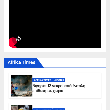
Αfrika Times
AFRIKA TIMES
ΔΙΕΘΝΉ
Νιγηρία: 12 νεκροί από ένοπλη
επίθεση σε χωριό