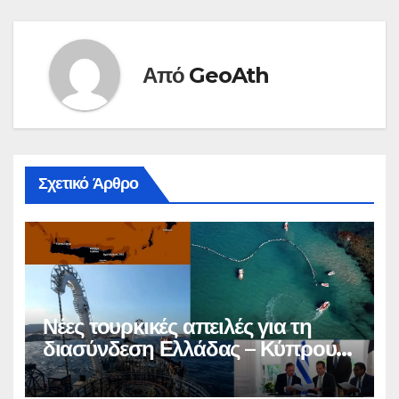
Από
GeoAth
Σχετικό Άρθρο
Νέες τουρκικές απειλές για τη
διασύνδεση Ελλάδας – Κύπρου –
Ισραήλ