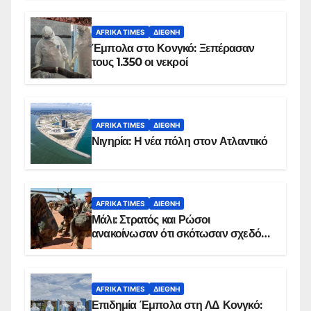
AFRIKA TIMES
ΔΙΕΘΝΉ
Έμπολα στο Κονγκό: Ξεπέρασαν
τους 1.350 οι νεκροί
AFRIKA TIMES
ΔΙΕΘΝΉ
Νιγηρία: Η νέα πόλη στον Ατλαντικό
AFRIKA TIMES
ΔΙΕΘΝΉ
Μάλι: Στρατός και Ρώσοι
ανακοίνωσαν ότι σκότωσαν σχεδόν
100 τζιχαντιστές
AFRIKA TIMES
ΔΙΕΘΝΉ
Επιδημία Έμπολα στη ΛΔ Κονγκό: