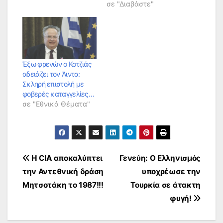
σε "Διαβάστε"
Έξω φρενών ο Κοτζιάς
αδειάζει τον Άιντα:
Σκληρή επιστολή με
φοβερές καταγγελίες…
σε "Εθνικά Θέματα"
Πλοήγηση
Η CIA αποκαλύπτει
Γενεύη: Ο Ελληνισμός
την Αντεθνική δράση
υποχρέωσε την
άρθρων
Μητσοτάκη το 1987!!!
Τουρκία σε άτακτη
φυγή!