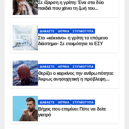
Σε έξαρση η γρίπη: Ένα στα δύο
παιδιά που χάνει τη ζωή του
αντιμετωπίζει υποκείμενο νόσημα –
Εμβολιασμό συνιστούν οι ειδικοί
ΔΙΑΒΆΣΤΕ
ΙΑΤΡΙΚΆ
ΣΤΙΓΜΙΌΤΥΠΑ
Στο «κόκκινο» η γρίπη το επόμενο
διάστημα- Σε ετοιμότητα το ΕΣΥ
ΔΙΑΒΆΣΤΕ
ΙΑΤΡΙΚΆ
ΣΤΙΓΜΙΌΤΥΠΑ
Θερίζει ο καρκίνος την ανθρωπότητα:
Άκρως ανησυχητική η πρόβλεψη…
ΔΙΑΒΆΣΤΕ
ΙΑΤΡΙΚΆ
ΣΤΙΓΜΙΌΤΥΠΑ
Βήχας που επιμένει: Πότε να δείτε
γιατρό