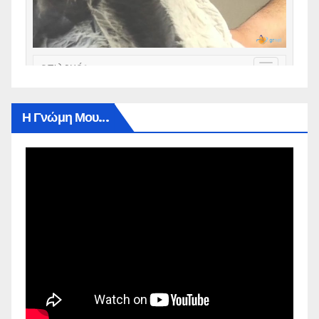
Η Γνώμη Μου…