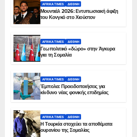
AFRIKA TIMES
ΔΙΕΘΝΉ
Μουντιάλ 2026: Εντυπωσιακή άφιξη
του Κονγκό στο Χιούστον
AFRIKA TIMES
ΔΙΕΘΝΉ
Γεωπολιτικό «δώρο» στην Άγκυρα
για τη Σομαλία
AFRIKA TIMES
ΔΙΕΘΝΉ
Έμπολα: Προειδοποιήσεις για
κίνδυνο νέας φονικής επιδημίας
AFRIKA TIMES
ΔΙΕΘΝΉ
Η Τουρκία στοχεύει τα αποθέματα
ουρανίου της Σομαλίας