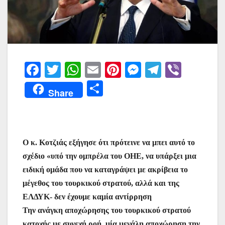
F
T
W
E
Pi
M
T
Vi
a
w
h
m
nt
e
el
b
Μ
Share
c
itt
at
ai
er
s
e
er
οι
e
er
s
l
e
s
gr
ρ
b
A
st
e
a
α
Ο κ. Κοτζιάς εξήγησε ότι πρότεινε να μπει αυτό το
o
p
n
m
σ
σχέδιο «υπό την ομπρέλα του ΟΗΕ, να υπάρξει μια
o
p
g
τε
ειδική ομάδα που να καταγράψει με ακρίβεια το
k
er
ίτ
μέγεθος του τουρκικού στρατού, αλλά και της
ε
ΕΛΔΥΚ- δεν έχουμε καμία αντίρρηση
Την ανάγκη αποχώρησης του τουρκικού στρατού
κατοχής με συνεχή ροή, μία μεγάλη αποχώρηση την