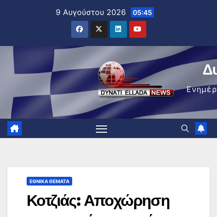
Μετάβαση
9 Αυγούστου 2026
05:45
στο
περιεχόμενο
Δ
Ενημέ
ΕΘΝΙΚΆ ΘΈΜΑΤΑ
Κοτζιάς: Αποχώρηση