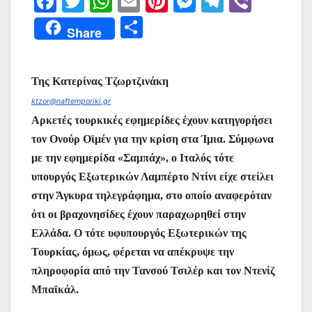
F
T
W
E
Pi
M
T
Vi
a
w
h
m
nt
e
el
b
Μ
Share
c
itt
at
ai
er
s
e
er
οι
e
er
s
l
e
s
gr
ρ
Της Κατερίνας Τζωρτζινάκη
b
A
st
e
a
α
ktzor@naftemporiki.gr
o
p
n
m
σ
Αρκετές τουρκικές εφημερίδες έχουν κατηγορήσει
o
p
g
τε
τον Ονούρ Οϊμέν για την κρίση στα Ίμια. Σύμφωνα
k
er
ίτ
με την εφημερίδα «Σαμπάχ», ο Ιταλός τότε
ε
υπουργός Εξωτερικών Λαμπέρτο Ντίνι είχε στείλει
στην Άγκυρα τηλεγράφημα, στο οποίο αναφερόταν
ότι οι βραχονησίδες έχουν παραχωρηθεί στην
Ελλάδα. Ο τότε υφυπουργός Εξωτερικών της
Τουρκίας, όμως, φέρεται να απέκρυψε την
πληροφορία από την Τανσού Τσιλέρ και τον Ντενίζ
Μπαϊκάλ.