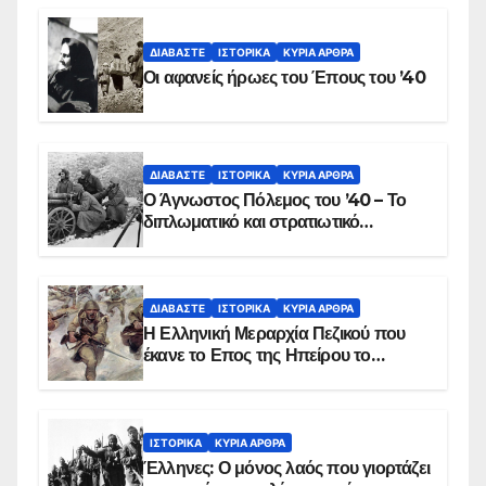
ΔΙΑΒΆΣΤΕ
ΙΣΤΟΡΙΚΆ
ΚΥΡΙΑ ΑΡΘΡΑ
Οι αφανείς ήρωες του Έπους του ’40
ΔΙΑΒΆΣΤΕ
ΙΣΤΟΡΙΚΆ
ΚΥΡΙΑ ΑΡΘΡΑ
Ο Άγνωστος Πόλεμος του ’40 – Το
διπλωματικό και στρατιωτικό
παρασκήνιο
ΔΙΑΒΆΣΤΕ
ΙΣΤΟΡΙΚΆ
ΚΥΡΙΑ ΑΡΘΡΑ
Η Ελληνική Μεραρχία Πεζικού που
έκανε το Επος της Ηπείρου το
χειμώνα του 1940
ΙΣΤΟΡΙΚΆ
ΚΥΡΙΑ ΑΡΘΡΑ
Έλληνες: Ο μόνος λαός που γιορτάζει