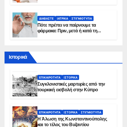
sms για τους δικαιούχους – Οι
προϋποθέσεις ένταξης στο
πρόγραμμα
ΔΙΑΒΆΣΤΕ
ΙΑΤΡΙΚΆ
ΣΤΙΓΜΙΌΤΥΠΑ
Πότε πρέπει να παίρνουμε τα
φάρμακα: Πριν, μετά ή κατά τη
διάρκεια του φαγητού;
Ιστορικά
ΕΠΙΚΑΙΡΌΤΗΤΑ
ΙΣΤΟΡΙΚΆ
Συγκλονιστικές μαρτυρίες από την
τουρκική εισβολή στην Κύπρο
ΕΠΙΚΑΙΡΌΤΗΤΑ
ΙΣΤΟΡΙΚΆ
ΣΤΙΓΜΙΌΤΥΠΑ
Η Άλωση της Κωνσταντινούπολης
και το τέλος του Βυζαντίου