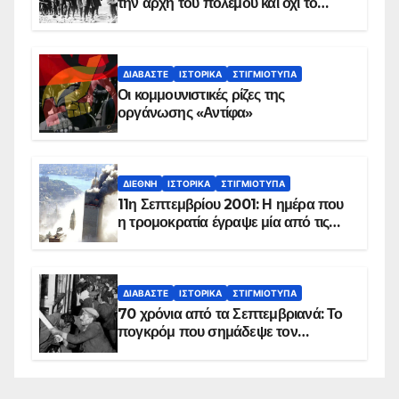
την αρχή του πολέμου και όχι το
τέλος του
ΔΙΑΒΆΣΤΕ
ΙΣΤΟΡΙΚΆ
ΣΤΙΓΜΙΌΤΥΠΑ
Οι κομμουνιστικές ρίζες της
οργάνωσης «Αντίφα»
ΔΙΕΘΝΉ
ΙΣΤΟΡΙΚΆ
ΣΤΙΓΜΙΌΤΥΠΑ
11η Σεπτεμβρίου 2001: Η ημέρα που
η τρομοκρατία έγραψε μία από τις
πιο μαύρες σελίδες στην ιστορία του
πλανήτη
ΔΙΑΒΆΣΤΕ
ΙΣΤΟΡΙΚΆ
ΣΤΙΓΜΙΌΤΥΠΑ
70 χρόνια από τα Σεπτεμβριανά: Το
πογκρόμ που σημάδεψε τον
ελληνισμό της Κωνσταντινούπολης