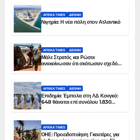
AFRIKA TIMES
ΔΙΕΘΝΉ
Νιγηρία: Η νέα πόλη στον Ατλαντικό
AFRIKA TIMES
ΔΙΕΘΝΉ
Μάλι: Στρατός και Ρώσοι
ανακοίνωσαν ότι σκότωσαν σχεδόν
100 τζιχαντιστές
AFRIKA TIMES
ΔΙΕΘΝΉ
Επιδημία Έμπολα στη ΛΔ Κονγκό:
648 θάνατοι επί συνόλου 1.830
επιβεβαιωμένων κρουσμάτων
AFRIKA TIMES
ΟΗΕ: Προειδοποίηση Γκουτέρες για