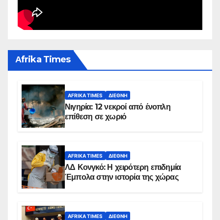
Αfrika Times
AFRIKA TIMES
ΔΙΕΘΝΉ
Νιγηρία: 12 νεκροί από ένοπλη
επίθεση σε χωριό
AFRIKA TIMES
ΔΙΕΘΝΉ
ΛΔ Κονγκό: Η χειρότερη επιδημία
Έμπολα στην ιστορία της χώρας
AFRIKA TIMES
ΔΙΕΘΝΉ