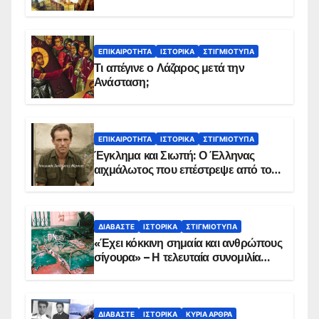
ΕΠΙΚΑΙΡΌΤΗΤΑ
ΙΣΤΟΡΙΚΆ
ΣΤΙΓΜΙΌΤΥΠΑ
Τι απέγινε ο Λάζαρος μετά την
Ανάσταση;
ΕΠΙΚΑΙΡΌΤΗΤΑ
ΙΣΤΟΡΙΚΆ
ΣΤΙΓΜΙΌΤΥΠΑ
Έγκλημα και Σιωπή: Ο Έλληνας
αιχμάλωτος που επέστρεψε από το
Παραπέτασμα
ΔΙΑΒΆΣΤΕ
ΙΣΤΟΡΙΚΆ
ΣΤΙΓΜΙΌΤΥΠΑ
«Έχει κόκκινη σημαία και ανθρώπους
σίγουρα» – Η τελευταία συνομιλία
των ηρώων στα Ίμια, πριν τη
συντριβή του ελικοπτέρου
ΔΙΑΒΆΣΤΕ
ΙΣΤΟΡΙΚΆ
ΚΥΡΙΑ ΑΡΘΡΑ