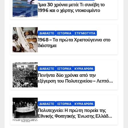
Ίμια 30 χρόνια μετά: Τι συνέβη το
1996 και ο χάρτης ντοκουμέντο
ΔΙΑΒΆΣΤΕ
ΙΣΤΟΡΙΚΆ
ΣΤΙΓΜΙΌΤΥΠΑ
1968 – Τα πρώτα Χριστούγεννα στο
διάστημα
ΔΙΑΒΆΣΤΕ
ΙΣΤΟΡΙΚΆ
ΚΥΡΙΑ ΑΡΘΡΑ
Πενήντα δύο χρόνια από την
εξέγερση του Πολυτεχνείου – Λεπτό
προς λεπτό η εισβολή – ΦΩΤΟ και
ΒΙΝΤΕΟ
ΔΙΑΒΆΣΤΕ
ΙΣΤΟΡΙΚΆ
ΚΥΡΙΑ ΑΡΘΡΑ
Πολυτεχνείο: Η πρώτη πορεία της
Εθνικής Φοιτητικής Ένωσης Ελλάδος
στις 17 Νοεμβρίου 1975 με την
αιματοβαμμένη σημαία