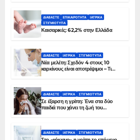
ΔΙΑΒΆΣΤΕ
ΕΠΙΚΑΙΡΌΤΗΤΑ
ΙΑΤΡΙΚΆ
ΣΤΙΓΜΙΌΤΥΠΑ
Καισαρικές: 62,2% στην Ελλάδα
ΔΙΑΒΆΣΤΕ
ΙΑΤΡΙΚΆ
ΣΤΙΓΜΙΌΤΥΠΑ
Νέα μελέτη: Σχεδόν 4 στους 10
καρκίνους είναι αποτρέψιμοι – Τι
δείχνουν τα στοιχεία
ΔΙΑΒΆΣΤΕ
ΙΑΤΡΙΚΆ
ΣΤΙΓΜΙΌΤΥΠΑ
Σε έξαρση η γρίπη: Ένα στα δύο
παιδιά που χάνει τη ζωή του
αντιμετωπίζει υποκείμενο νόσημα –
Εμβολιασμό συνιστούν οι ειδικοί
ΔΙΑΒΆΣΤΕ
ΙΑΤΡΙΚΆ
ΣΤΙΓΜΙΌΤΥΠΑ
Στο «κόκκινο» η γρίπη το επόμενο