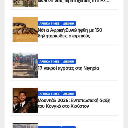
κίνδυνο νέας αιματοχυσίας στο Ελ
Ομπέιντ του Σουδάν
AFRIKA TIMES
ΔΙΕΘΝΉ
Νότια Αφρική:Συνελήφθη με 150
δηλητηριώδεις σκορπιούς
AFRIKA TIMES
ΔΙΕΘΝΉ
17 νεκροί αγρότες στη Νιγηρία
AFRIKA TIMES
ΔΙΕΘΝΉ
Μουντιάλ 2026: Εντυπωσιακή άφιξη
του Κονγκό στο Χιούστον