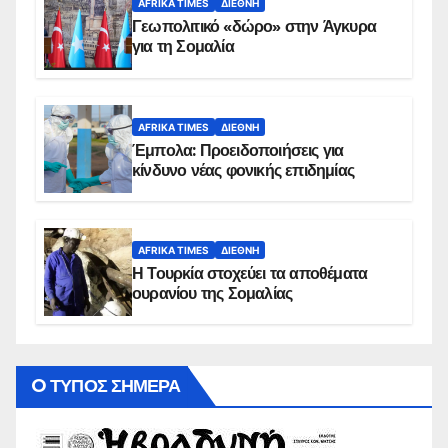
AFRIKA TIMES
ΔΙΕΘΝΉ
Γεωπολιτικό «δώρο» στην Άγκυρα
για τη Σομαλία
AFRIKA TIMES
ΔΙΕΘΝΉ
Έμπολα: Προειδοποιήσεις για
κίνδυνο νέας φονικής επιδημίας
AFRIKA TIMES
ΔΙΕΘΝΉ
Η Τουρκία στοχεύει τα αποθέματα
ουρανίου της Σομαλίας
O ΤΥΠΟΣ ΣΗΜΕΡΑ