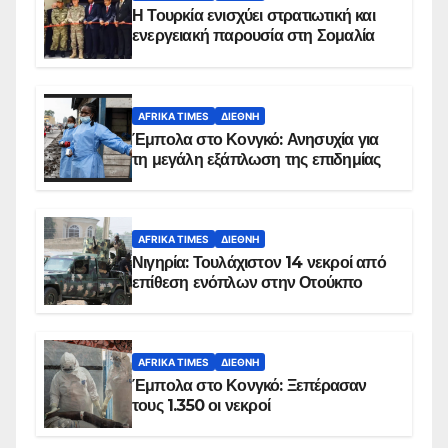
Η Τουρκία ενισχύει στρατιωτική και
ενεργειακή παρουσία στη Σομαλία
AFRIKA TIMES
ΔΙΕΘΝΉ
Έμπολα στο Κονγκό: Ανησυχία για
τη μεγάλη εξάπλωση της επιδημίας
AFRIKA TIMES
ΔΙΕΘΝΉ
Νιγηρία: Τουλάχιστον 14 νεκροί από
επίθεση ενόπλων στην Οτούκπο
AFRIKA TIMES
ΔΙΕΘΝΉ
Έμπολα στο Κονγκό: Ξεπέρασαν
τους 1.350 οι νεκροί