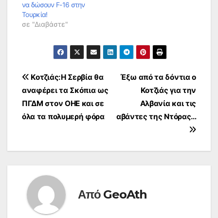
να δώσουν F-16 στην
Τουρκία!
σε "Διαβάστε"
Πλοήγηση
Κοτζιάς:Η Σερβία θα
Έξω από τα δόντια ο
αναφέρει τα Σκόπια ως
Κοτζιάς για την
άρθρων
ΠΓΔΜ στον ΟΗΕ και σε
Αλβανία και τις
όλα τα πολυμερή φόρα
αβάντες της Ντόρας…
Από
GeoAth