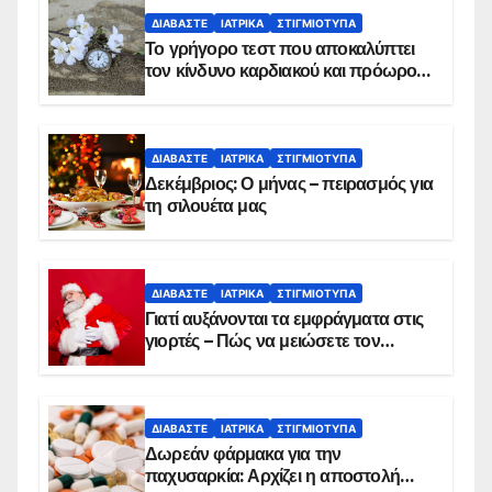
ΔΙΑΒΆΣΤΕ
ΙΑΤΡΙΚΆ
ΣΤΙΓΜΙΌΤΥΠΑ
Το γρήγορο τεστ που αποκαλύπτει
τον κίνδυνο καρδιακού και πρόωρου
θανάτου
ΔΙΑΒΆΣΤΕ
ΙΑΤΡΙΚΆ
ΣΤΙΓΜΙΌΤΥΠΑ
Δεκέμβριος: Ο μήνας – πειρασμός για
τη σιλουέτα μας
ΔΙΑΒΆΣΤΕ
ΙΑΤΡΙΚΆ
ΣΤΙΓΜΙΌΤΥΠΑ
Γιατί αυξάνονται τα εμφράγματα στις
γιορτές – Πώς να μειώσετε τον
κίνδυνο, σύμφωνα με καρδιολόγο
ΔΙΑΒΆΣΤΕ
ΙΑΤΡΙΚΆ
ΣΤΙΓΜΙΌΤΥΠΑ
Δωρεάν φάρμακα για την
παχυσαρκία: Αρχίζει η αποστολή