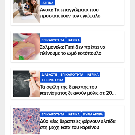
ΙΑΤΡΙΚΆ
Άνοια: Τα επαγγέλματα που
προστατεύουν τον εγκέφαλο
ΕΠΙΚΑΙΡΌΤΗΤΑ
ΙΑΤΡΙΚΆ
Σαλμονέλα: Γιατί δεν πρέπει να
πλένουμε το ωμό κοτόπουλο
ΔΙΑΒΆΣΤΕ
ΕΠΙΚΑΙΡΌΤΗΤΑ
ΙΑΤΡΙΚΆ
ΣΤΙΓΜΙΌΤΥΠΑ
Τα οφέλη της διακοπής του
καπνίσματος ξεκινούν μόλις σε 20
λεπτά
ΕΠΙΚΑΙΡΌΤΗΤΑ
ΙΑΤΡΙΚΆ
ΚΥΡΙΑ ΑΡΘΡΑ
Δύο νέες θεραπείες φέρνουν ελπίδα
στη μάχη κατά του καρκίνου