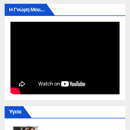
Η Γνώμη Μου…
Yγεία