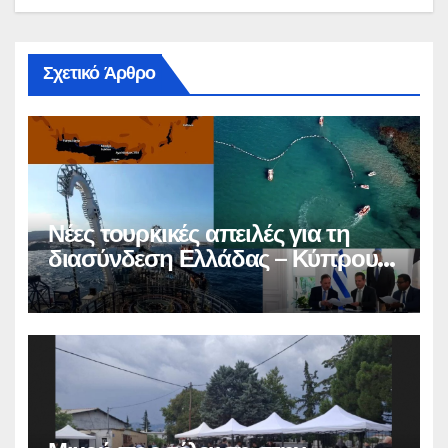
Σχετικό Άρθρο
Νέες τουρκικές απειλές για τη
διασύνδεση Ελλάδας – Κύπρου –
Ισραήλ