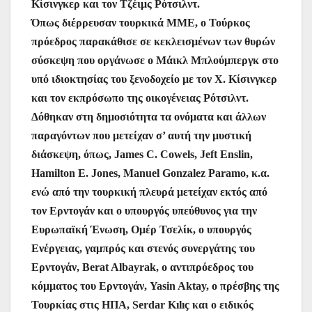
Κίσινγκερ και τον Τζέιμς Ρότσιλντ.
Όπως διέρρευσαν τουρκικά ΜΜΕ, ο Τούρκος
πρόεδρος παρακάθισε σε κεκλεισμένων των θυρών
σύσκεψη που οργάνωσε ο Μάικλ Μπλούμπεργκ στο
υπό ιδιοκτησίας του ξενοδοχείο με τον Χ. Κίσινγκερ
και τον εκπρόσωπο της οικογένειας Ρότσιλντ.
Δόθηκαν στη δημοσιότητα τα ονόματα και άλλων
παραγόντων που μετείχαν σ’ αυτή την μυστική
διάσκεψη, όπως, James C. Cowels, Jeft Enslin,
Hamilton E. Jones, Manuel Gonzalez Paramo, κ.α.
ενώ από την τουρκική πλευρά μετείχαν εκτός από
τον Ερντογάν και ο υπουργός υπεύθυνος για την
Ευρωπαϊκή Ένωση, Ομέρ Τσελίκ, ο υπουργός
Ενέργειας, γαμπρός και στενός συνεργάτης του
Ερντογάν, Berat Albayrak, ο αντιπρόεδρος του
κόμματος του Ερντογάν, Yasin Aktay, ο πρέσβης της
Τουρκίας στις ΗΠΑ, Serdar Kılıç και ο ειδικός