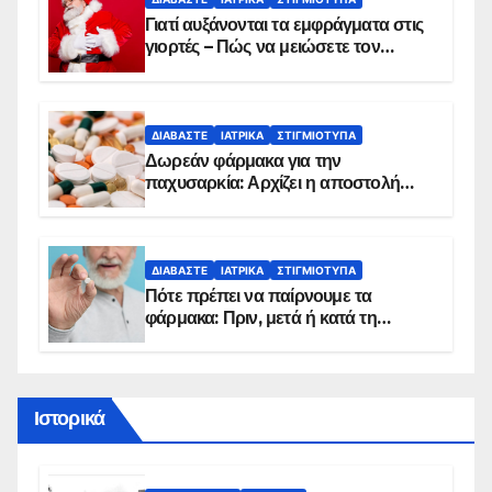
Γιατί αυξάνονται τα εμφράγματα στις
γιορτές – Πώς να μειώσετε τον
κίνδυνο, σύμφωνα με καρδιολόγο
ΔΙΑΒΆΣΤΕ
ΙΑΤΡΙΚΆ
ΣΤΙΓΜΙΌΤΥΠΑ
Δωρεάν φάρμακα για την
παχυσαρκία: Αρχίζει η αποστολή
sms για τους δικαιούχους – Οι
προϋποθέσεις ένταξης στο
πρόγραμμα
ΔΙΑΒΆΣΤΕ
ΙΑΤΡΙΚΆ
ΣΤΙΓΜΙΌΤΥΠΑ
Πότε πρέπει να παίρνουμε τα
φάρμακα: Πριν, μετά ή κατά τη
διάρκεια του φαγητού;
Ιστορικά