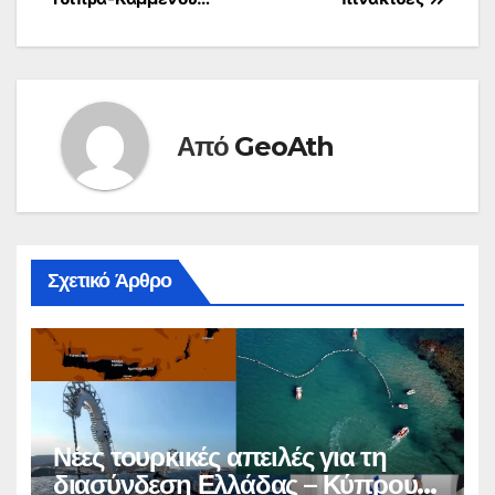
Από
GeoAth
Σχετικό Άρθρο
Νέες τουρκικές απειλές για τη
διασύνδεση Ελλάδας – Κύπρου –