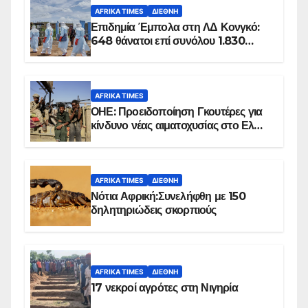
AFRIKA TIMES
ΔΙΕΘΝΉ
Επιδημία Έμπολα στη ΛΔ Κονγκό:
648 θάνατοι επί συνόλου 1.830
επιβεβαιωμένων κρουσμάτων
AFRIKA TIMES
ΟΗΕ: Προειδοποίηση Γκουτέρες για
κίνδυνο νέας αιματοχυσίας στο Ελ
Ομπέιντ του Σουδάν
AFRIKA TIMES
ΔΙΕΘΝΉ
Νότια Αφρική:Συνελήφθη με 150
δηλητηριώδεις σκορπιούς
AFRIKA TIMES
ΔΙΕΘΝΉ
17 νεκροί αγρότες στη Νιγηρία