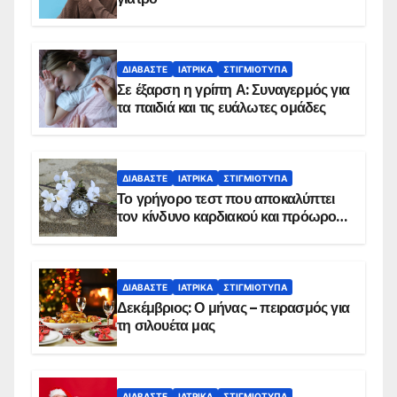
ΔΙΑΒΆΣΤΕ
ΙΑΤΡΙΚΆ
ΣΤΙΓΜΙΌΤΥΠΑ
Σε έξαρση η γρίπη Α: Συναγερμός για
τα παιδιά και τις ευάλωτες ομάδες
ΔΙΑΒΆΣΤΕ
ΙΑΤΡΙΚΆ
ΣΤΙΓΜΙΌΤΥΠΑ
Το γρήγορο τεστ που αποκαλύπτει
τον κίνδυνο καρδιακού και πρόωρου
θανάτου
ΔΙΑΒΆΣΤΕ
ΙΑΤΡΙΚΆ
ΣΤΙΓΜΙΌΤΥΠΑ
Δεκέμβριος: Ο μήνας – πειρασμός για
τη σιλουέτα μας
ΔΙΑΒΆΣΤΕ
ΙΑΤΡΙΚΆ
ΣΤΙΓΜΙΌΤΥΠΑ