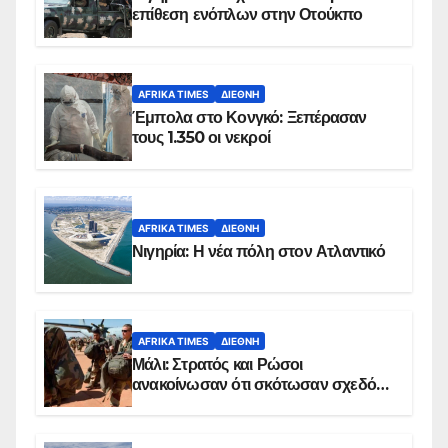
επίθεση ενόπλων στην Οτούκπο
AFRIKA TIMES
ΔΙΕΘΝΉ
Έμπολα στο Κονγκό: Ξεπέρασαν
τους 1.350 οι νεκροί
AFRIKA TIMES
ΔΙΕΘΝΉ
Νιγηρία: Η νέα πόλη στον Ατλαντικό
AFRIKA TIMES
ΔΙΕΘΝΉ
Μάλι: Στρατός και Ρώσοι
ανακοίνωσαν ότι σκότωσαν σχεδόν
100 τζιχαντιστές