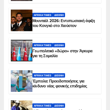
AFRIKA TIMES
ΔΙΕΘΝΉ
Μουντιάλ 2026: Εντυπωσιακή άφιξη
του Κονγκό στο Χιούστον
AFRIKA TIMES
ΔΙΕΘΝΉ
Γεωπολιτικό «δώρο» στην Άγκυρα
για τη Σομαλία
AFRIKA TIMES
ΔΙΕΘΝΉ
Έμπολα: Προειδοποιήσεις για
κίνδυνο νέας φονικής επιδημίας
AFRIKA TIMES
ΔΙΕΘΝΉ