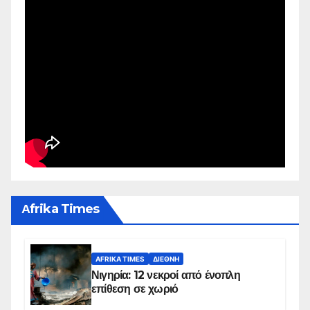
Αfrika Times
AFRIKA TIMES
ΔΙΕΘΝΉ
Νιγηρία: 12 νεκροί από ένοπλη
επίθεση σε χωριό