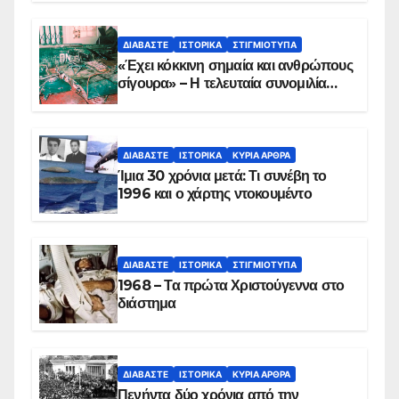
ΔΙΑΒΆΣΤΕ
ΙΣΤΟΡΙΚΆ
ΣΤΙΓΜΙΌΤΥΠΑ
«Έχει κόκκινη σημαία και ανθρώπους
σίγουρα» – Η τελευταία συνομιλία
των ηρώων στα Ίμια, πριν τη
συντριβή του ελικοπτέρου
ΔΙΑΒΆΣΤΕ
ΙΣΤΟΡΙΚΆ
ΚΥΡΙΑ ΑΡΘΡΑ
Ίμια 30 χρόνια μετά: Τι συνέβη το
1996 και ο χάρτης ντοκουμέντο
ΔΙΑΒΆΣΤΕ
ΙΣΤΟΡΙΚΆ
ΣΤΙΓΜΙΌΤΥΠΑ
1968 – Τα πρώτα Χριστούγεννα στο
διάστημα
ΔΙΑΒΆΣΤΕ
ΙΣΤΟΡΙΚΆ
ΚΥΡΙΑ ΑΡΘΡΑ
Πενήντα δύο χρόνια από την