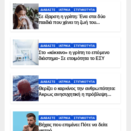
ΔΙΑΒΆΣΤΕ
ΙΑΤΡΙΚΆ
ΣΤΙΓΜΙΌΤΥΠΑ
Σε έξαρση η γρίπη: Ένα στα δύο
παιδιά που χάνει τη ζωή του
αντιμετωπίζει υποκείμενο νόσημα –
Εμβολιασμό συνιστούν οι ειδικοί
ΔΙΑΒΆΣΤΕ
ΙΑΤΡΙΚΆ
ΣΤΙΓΜΙΌΤΥΠΑ
Στο «κόκκινο» η γρίπη το επόμενο
διάστημα- Σε ετοιμότητα το ΕΣΥ
ΔΙΑΒΆΣΤΕ
ΙΑΤΡΙΚΆ
ΣΤΙΓΜΙΌΤΥΠΑ
Θερίζει ο καρκίνος την ανθρωπότητα:
Άκρως ανησυχητική η πρόβλεψη…
ΔΙΑΒΆΣΤΕ
ΙΑΤΡΙΚΆ
ΣΤΙΓΜΙΌΤΥΠΑ
Βήχας που επιμένει: Πότε να δείτε
γιατρό