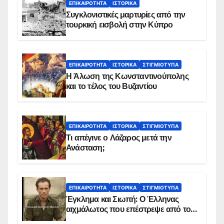
ΕΠΙΚΑΙΡΌΤΗΤΑ
ΙΣΤΟΡΙΚΆ
Συγκλονιστικές μαρτυρίες από την
τουρκική εισβολή στην Κύπρο
ΕΠΙΚΑΙΡΌΤΗΤΑ
ΙΣΤΟΡΙΚΆ
ΣΤΙΓΜΙΌΤΥΠΑ
Η Άλωση της Κωνσταντινούπολης
και το τέλος του Βυζαντίου
ΕΠΙΚΑΙΡΌΤΗΤΑ
ΙΣΤΟΡΙΚΆ
ΣΤΙΓΜΙΌΤΥΠΑ
Τι απέγινε ο Λάζαρος μετά την
Ανάσταση;
ΕΠΙΚΑΙΡΌΤΗΤΑ
ΙΣΤΟΡΙΚΆ
ΣΤΙΓΜΙΌΤΥΠΑ
Έγκλημα και Σιωπή: Ο Έλληνας
αιχμάλωτος που επέστρεψε από το
Παραπέτασμα