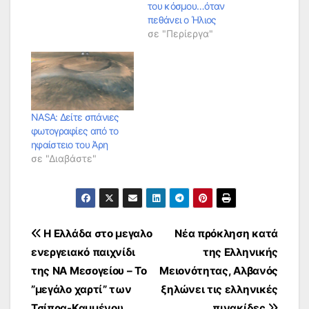
του κόσμου…όταν
πεθάνει ο Ήλιος
σε "Περίεργα"
NASA: Δείτε σπάνιες
φωτογραφίες από το
ηφαίστειο του Άρη
σε "Διαβάστε"
Πλοήγηση
Η Ελλάδα στο μεγαλο
Νέα πρόκληση κατά
ενεργειακό παιχνίδι
της Ελληνικής
άρθρων
της ΝΑ Μεσογείου – Το
Μειονότητας, Αλβανός
”μεγάλο χαρτί” των
ξηλώνει τις ελληνικές
Τσίπρα-Καμμένου…
πινακίδες