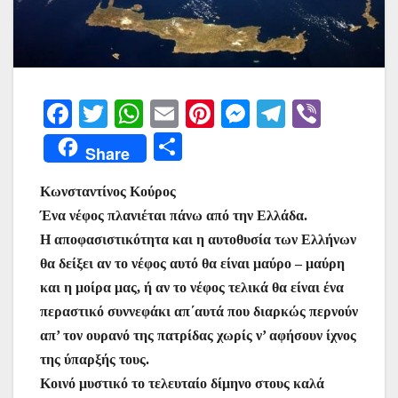
F
T
W
E
Pi
M
T
Vi
a
w
h
m
nt
e
el
b
Μ
Share
c
itt
at
ai
er
s
e
er
οι
e
er
s
l
e
s
gr
Κωνσταντίνος Κούρος
ρ
Ένα νέφος πλανιέται πάνω από την Ελλάδα.
b
A
st
e
a
α
Η αποφασιστικότητα και η αυτοθυσία των Ελλήνων
o
p
n
m
σ
θα δείξει αν το νέφος αυτό θα είναι μαύρο – μαύρη
o
p
g
τε
και η μοίρα μας, ή αν το νέφος τελικά θα είναι ένα
k
er
ίτ
περαστικό συννεφάκι απ΄αυτά που διαρκώς περνούν
απ’ τον ουρανό της πατρίδας χωρίς ν’ αφήσουν ίχνος
ε
της ύπαρξής τους.
Κοινό μυστικό το τελευταίο δίμηνο στους καλά