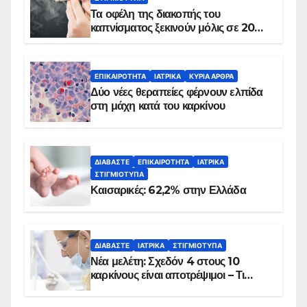
Τα οφέλη της διακοπής του
καπνίσματος ξεκινούν μόλις σε 20
λεπτά
ΕΠΙΚΑΙΡΌΤΗΤΑ
ΙΑΤΡΙΚΆ
ΚΥΡΙΑ ΑΡΘΡΑ
Δύο νέες θεραπείες φέρνουν ελπίδα
στη μάχη κατά του καρκίνου
ΔΙΑΒΆΣΤΕ
ΕΠΙΚΑΙΡΌΤΗΤΑ
ΙΑΤΡΙΚΆ
ΣΤΙΓΜΙΌΤΥΠΑ
Καισαρικές: 62,2% στην Ελλάδα
ΔΙΑΒΆΣΤΕ
ΙΑΤΡΙΚΆ
ΣΤΙΓΜΙΌΤΥΠΑ
Νέα μελέτη: Σχεδόν 4 στους 10
καρκίνους είναι αποτρέψιμοι – Τι
δείχνουν τα στοιχεία