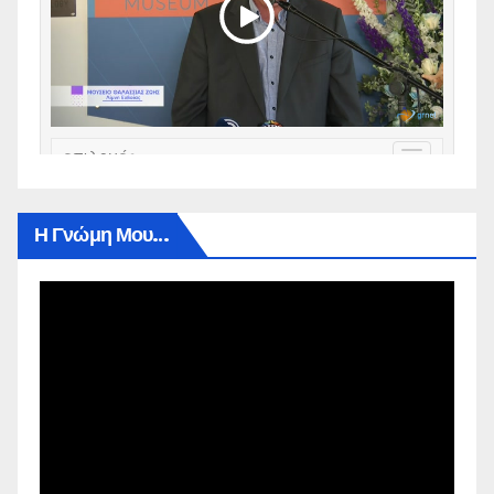
Η Γνώμη Μου…