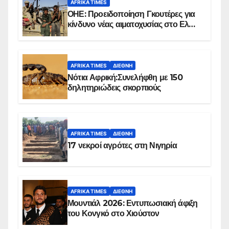
AFRIKA TIMES
ΟΗΕ: Προειδοποίηση Γκουτέρες για
κίνδυνο νέας αιματοχυσίας στο Ελ
Ομπέιντ του Σουδάν
AFRIKA TIMES
ΔΙΕΘΝΉ
Νότια Αφρική:Συνελήφθη με 150
δηλητηριώδεις σκορπιούς
AFRIKA TIMES
ΔΙΕΘΝΉ
17 νεκροί αγρότες στη Νιγηρία
AFRIKA TIMES
ΔΙΕΘΝΉ
Μουντιάλ 2026: Εντυπωσιακή άφιξη
του Κονγκό στο Χιούστον