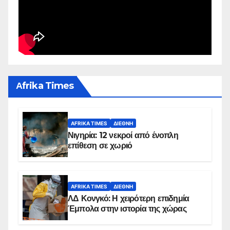
Αfrika Times
AFRIKA TIMES
ΔΙΕΘΝΉ
Νιγηρία: 12 νεκροί από ένοπλη
επίθεση σε χωριό
AFRIKA TIMES
ΔΙΕΘΝΉ
ΛΔ Κονγκό: Η χειρότερη επιδημία
Έμπολα στην ιστορία της χώρας