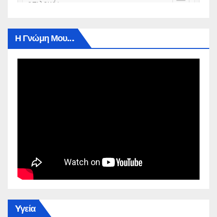
Η Γνώμη Μου…
Yγεία