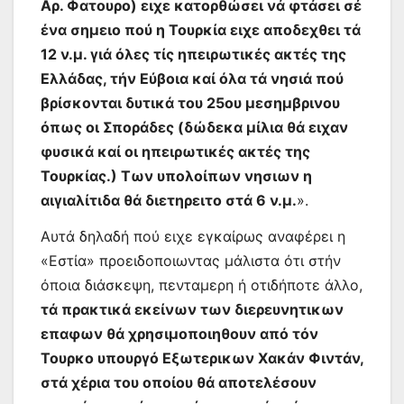
Αρ. Φατουρο) ειχε κατορθώσει νά φτάσει σέ
ένα σημειο πού η Τουρκία ειχε αποδεχθει τά
12 ν.μ. γιά όλες τίς ηπειρωτικές ακτές της
Ελλάδας, τήν Εύβοια καί όλα τά νησιά πού
βρίσκονται δυτικά του 25ου μεσημβρινου
όπως οι Σποράδες (δώδεκα μίλια θά ειχαν
φυσικά καί οι ηπειρωτικές ακτές της
Τουρκίας.) Των υπολοίπων νησιων η
αιγιαλίτιδα θά διετηρειτο στά 6 ν.μ.
».
Αυτά δηλαδή πού ειχε εγκαίρως αναφέρει η
«Εστία» προειδοποιωντας μάλιστα ότι στήν
όποια διάσκεψη, πενταμερη ή οτιδήποτε άλλο,
τά πρακτικά εκείνων των διερευνητικων
επαφων θά χρησιμοποιηθουν από τόν
Τουρκο υπουργό Εξωτερικων Χακάν Φιντάν,
στά χέρια του οποίου θά αποτελέσουν