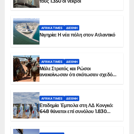
τους 1.350 οι νεκροί
AFRIKA TIMES
ΔΙΕΘΝΉ
Νιγηρία: Η νέα πόλη στον Ατλαντικό
AFRIKA TIMES
ΔΙΕΘΝΉ
Μάλι: Στρατός και Ρώσοι
ανακοίνωσαν ότι σκότωσαν σχεδόν
100 τζιχαντιστές
AFRIKA TIMES
ΔΙΕΘΝΉ
Επιδημία Έμπολα στη ΛΔ Κονγκό:
648 θάνατοι επί συνόλου 1.830
επιβεβαιωμένων κρουσμάτων