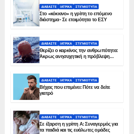
ΔΙΑΒΆΣΤΕ
ΙΑΤΡΙΚΆ
ΣΤΙΓΜΙΌΤΥΠΑ
Στο «κόκκινο» η γρίπη το επόμενο
διάστημα- Σε ετοιμότητα το ΕΣΥ
ΔΙΑΒΆΣΤΕ
ΙΑΤΡΙΚΆ
ΣΤΙΓΜΙΌΤΥΠΑ
Θερίζει ο καρκίνος την ανθρωπότητα:
Άκρως ανησυχητική η πρόβλεψη…
ΔΙΑΒΆΣΤΕ
ΙΑΤΡΙΚΆ
ΣΤΙΓΜΙΌΤΥΠΑ
Βήχας που επιμένει: Πότε να δείτε
γιατρό
ΔΙΑΒΆΣΤΕ
ΙΑΤΡΙΚΆ
ΣΤΙΓΜΙΌΤΥΠΑ
Σε έξαρση η γρίπη Α: Συναγερμός για
τα παιδιά και τις ευάλωτες ομάδες