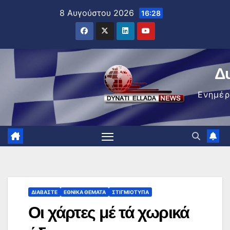
Μετάβαση
8 Αυγούστου 2026
16:28
στο
περιεχόμενο
Δ
Ενημέ
ΔΙΑΒΆΣΤΕ
ΕΘΝΙΚΆ ΘΈΜΑΤΑ
ΣΤΙΓΜΙΌΤΥΠΑ
Οι χάρτες μέ τά χωρικά