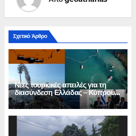
Σχετικό Άρθρο
Νέες τουρκικές απειλές για τη
διασύνδεση Ελλάδας – Κύπρου –
Ισραήλ