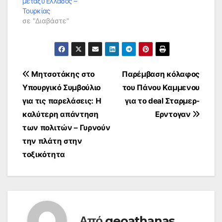
μεταξύ Ελλάδος –
Τουρκίας
σε "Διαβάστε"
Πλοήγηση
Μητσοτάκης στο
Παρέμβαση κόλαφος
Υπουργικό Συμβούλιο
του Πάνου Καμμενου
άρθρων
για τις παρελάσεις: Η
για το deal Σταρμερ-
καλύτερη απάντηση
Ερντογαν
των πολιτών – Γυρνούν
την πλάτη στην
τοξικότητα
Από
geoathanas