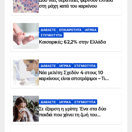
Δύο νέες θεραπείες φέρνουν ελπίδα
στη μάχη κατά του καρκίνου
ΔΙΑΒΆΣΤΕ
ΕΠΙΚΑΙΡΌΤΗΤΑ
ΙΑΤΡΙΚΆ
ΣΤΙΓΜΙΌΤΥΠΑ
Καισαρικές: 62,2% στην Ελλάδα
ΔΙΑΒΆΣΤΕ
ΙΑΤΡΙΚΆ
ΣΤΙΓΜΙΌΤΥΠΑ
Νέα μελέτη: Σχεδόν 4 στους 10
καρκίνους είναι αποτρέψιμοι – Τι
δείχνουν τα στοιχεία
ΔΙΑΒΆΣΤΕ
ΙΑΤΡΙΚΆ
ΣΤΙΓΜΙΌΤΥΠΑ
Σε έξαρση η γρίπη: Ένα στα δύο
παιδιά που χάνει τη ζωή του
αντιμετωπίζει υποκείμενο νόσημα –
Εμβολιασμό συνιστούν οι ειδικοί