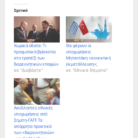
Σχετικά
Χωρικά ύδατα: Τι
Θα φέρουν οι
πραγματικά βρίσκεται
υποχωρήσεις
στο τραπέζι των
Μητσοτάκη «συνεκτική
διερευνητικών επαφών
εκμετάλλευση»;
σε "Διαβάστε"
σε "Εθνικά Θέματα"
Ασύλληπτες εθνικές
υποχωρήσεις από
Σημίτη-ΓΑΠ! Τα
απόρρητα πρακτικά
των «διερευνητικών»