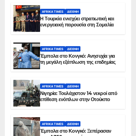
AFRIKA TIMES
ΔΙΕΘΝΉ
Η Τουρκία ενισχύει στρατιωτική και
ενεργειακή παρουσία στη Σομαλία
AFRIKA TIMES
ΔΙΕΘΝΉ
Έμπολα στο Κονγκό: Ανησυχία για
τη μεγάλη εξάπλωση της επιδημίας
AFRIKA TIMES
ΔΙΕΘΝΉ
Νιγηρία: Τουλάχιστον 14 νεκροί από
επίθεση ενόπλων στην Οτούκπο
AFRIKA TIMES
ΔΙΕΘΝΉ
Έμπολα στο Κονγκό: Ξεπέρασαν