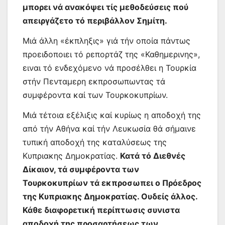
μπορει νά ανακόψει τίς μεθοδεύσεις πού
απειργάζετο τό περιβάλλον Σημίτη.
Μιά άλλη «έκπληξις» γιά τήν οποία πάντως
προειδοποιει τό ρεπορτάζ της «Καθημερινης»,
ειναι τό ενδεχόμενο νά προσέλθει η Τουρκία
στήν Πενταμερη εκπροσωπωντας τά
συμφέροντα καί των Τουρκοκυπρίων.
Μιά τέτοια εξέλιξις καί κυρίως η αποδοχή της
από τήν Αθήνα καί τήν Λευκωσία θά σήμαινε
τυπική αποδοχή της καταλύσεως της
Κυπριακης Δημοκρατίας.
Κατά τό Διεθνές
Δίκαιον, τά συμφέροντα των
Τουρκοκυπρίων τά εκπροσωπει ο Πρόεδρος
της Κυπριακης Δημοκρατίας. Ουδείς άλλος.
Κάθε διαφορετική περίπτωσις συνιστα
αποδοχή της προσαρτήσεως των