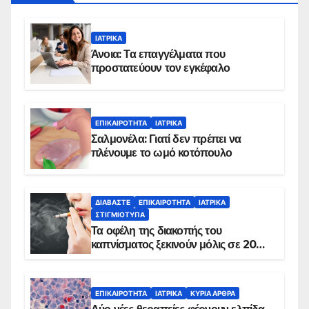
ΙΑΤΡΙΚΆ
Άνοια: Τα επαγγέλματα που
προστατεύουν τον εγκέφαλο
ΕΠΙΚΑΙΡΌΤΗΤΑ
ΙΑΤΡΙΚΆ
Σαλμονέλα: Γιατί δεν πρέπει να
πλένουμε το ωμό κοτόπουλο
ΔΙΑΒΆΣΤΕ
ΕΠΙΚΑΙΡΌΤΗΤΑ
ΙΑΤΡΙΚΆ
ΣΤΙΓΜΙΌΤΥΠΑ
Τα οφέλη της διακοπής του
καπνίσματος ξεκινούν μόλις σε 20
λεπτά
ΕΠΙΚΑΙΡΌΤΗΤΑ
ΙΑΤΡΙΚΆ
ΚΥΡΙΑ ΑΡΘΡΑ