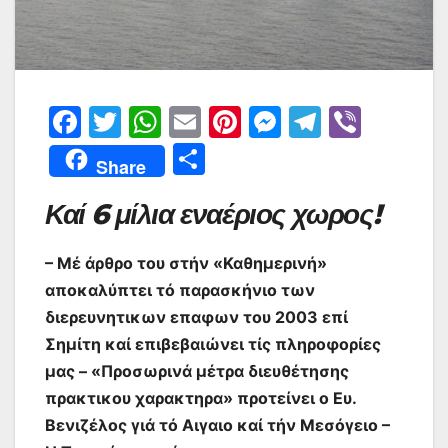
F
T
W
E
Pi
M
T
Vi
a
w
h
m
nt
e
el
b
Μ
Share
c
itt
at
ai
er
s
e
er
οι
Καί 6 μίλια εναέριος χωρος!
e
er
s
l
e
s
gr
ρ
b
A
st
e
a
α
– Mέ άρθρο του στήν «Καθημερινή»
o
p
n
m
σ
αποκαλύπτει τό παρασκήνιο των
o
p
g
τε
διερευνητικων επαφων του 2003 επί
k
er
ίτ
Σημίτη καί επιβεβαιώνει τίς πληροφορίες
μας – «Προσωρινά μέτρα διευθέτησης
ε
πρακτικου χαρακτηρα» προτείνει ο Ευ.
Βενιζέλος γιά τό Αιγαιο καί τήν Μεσόγειο –