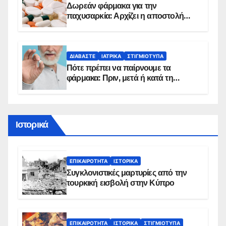
Δωρεάν φάρμακα για την
παχυσαρκία: Αρχίζει η αποστολή
sms για τους δικαιούχους – Οι
προϋποθέσεις ένταξης στο
πρόγραμμα
ΔΙΑΒΆΣΤΕ
ΙΑΤΡΙΚΆ
ΣΤΙΓΜΙΌΤΥΠΑ
Πότε πρέπει να παίρνουμε τα
φάρμακα: Πριν, μετά ή κατά τη
διάρκεια του φαγητού;
Ιστορικά
ΕΠΙΚΑΙΡΌΤΗΤΑ
ΙΣΤΟΡΙΚΆ
Συγκλονιστικές μαρτυρίες από την
τουρκική εισβολή στην Κύπρο
ΕΠΙΚΑΙΡΌΤΗΤΑ
ΙΣΤΟΡΙΚΆ
ΣΤΙΓΜΙΌΤΥΠΑ