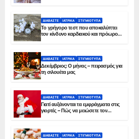
ΔΙΑΒΆΣΤΕ
ΙΑΤΡΙΚΆ
ΣΤΙΓΜΙΌΤΥΠΑ
Το γρήγορο τεστ που αποκαλύπτει
τον κίνδυνο καρδιακού και πρόωρου
θανάτου
ΔΙΑΒΆΣΤΕ
ΙΑΤΡΙΚΆ
ΣΤΙΓΜΙΌΤΥΠΑ
Δεκέμβριος: Ο μήνας – πειρασμός για
τη σιλουέτα μας
ΔΙΑΒΆΣΤΕ
ΙΑΤΡΙΚΆ
ΣΤΙΓΜΙΌΤΥΠΑ
Γιατί αυξάνονται τα εμφράγματα στις
γιορτές – Πώς να μειώσετε τον
κίνδυνο, σύμφωνα με καρδιολόγο
ΔΙΑΒΆΣΤΕ
ΙΑΤΡΙΚΆ
ΣΤΙΓΜΙΌΤΥΠΑ