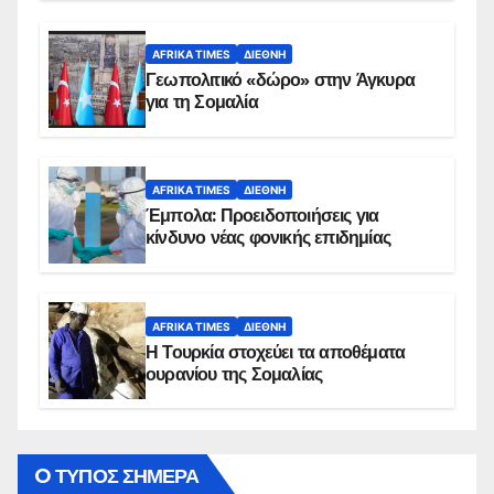
AFRIKA TIMES
ΔΙΕΘΝΉ
Γεωπολιτικό «δώρο» στην Άγκυρα
για τη Σομαλία
AFRIKA TIMES
ΔΙΕΘΝΉ
Έμπολα: Προειδοποιήσεις για
κίνδυνο νέας φονικής επιδημίας
AFRIKA TIMES
ΔΙΕΘΝΉ
Η Τουρκία στοχεύει τα αποθέματα
ουρανίου της Σομαλίας
O ΤΥΠΟΣ ΣΗΜΕΡΑ