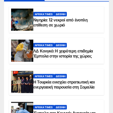
AFRIKA TIMES
ΔΙΕΘΝΉ
Νιγηρία: 12 νεκροί από ένοπλη
επίθεση σε χωριό
AFRIKA TIMES
ΔΙΕΘΝΉ
ΛΔ Κονγκό: Η χειρότερη επιδημία
Έμπολα στην ιστορία της χώρας
AFRIKA TIMES
ΔΙΕΘΝΉ
Η Τουρκία ενισχύει στρατιωτική και
ενεργειακή παρουσία στη Σομαλία
AFRIKA TIMES
ΔΙΕΘΝΉ