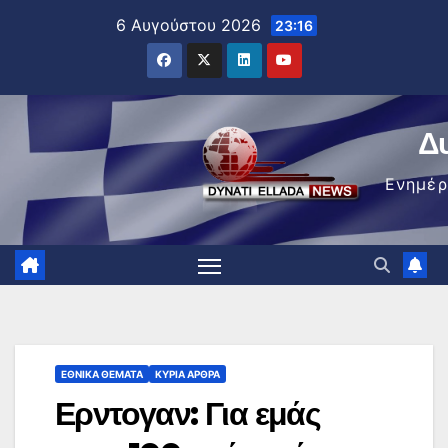
Μετάβαση
6 Αυγούστου 2026
23:16
στο
περιεχόμενο
Δ
Ενημέ
ΕΘΝΙΚΆ ΘΈΜΑΤΑ
ΚΥΡΙΑ ΑΡΘΡΑ
Ερντογαν: Για εμάς