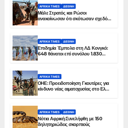
AFRIKA TIMES
ΔΙΕΘΝΉ
Μάλι: Στρατός και Ρώσοι
ανακοίνωσαν ότι σκότωσαν σχεδόν
100 τζιχαντιστές
AFRIKA TIMES
ΔΙΕΘΝΉ
Επιδημία Έμπολα στη ΛΔ Κονγκό:
648 θάνατοι επί συνόλου 1.830
επιβεβαιωμένων κρουσμάτων
AFRIKA TIMES
ΟΗΕ: Προειδοποίηση Γκουτέρες για
κίνδυνο νέας αιματοχυσίας στο Ελ
Ομπέιντ του Σουδάν
AFRIKA TIMES
ΔΙΕΘΝΉ
Νότια Αφρική:Συνελήφθη με 150
δηλητηριώδεις σκορπιούς