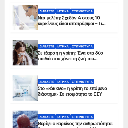
ΔΙΑΒΆΣΤΕ
ΙΑΤΡΙΚΆ
ΣΤΙΓΜΙΌΤΥΠΑ
Νέα μελέτη: Σχεδόν 4 στους 10
καρκίνους είναι αποτρέψιμοι – Τι
δείχνουν τα στοιχεία
ΔΙΑΒΆΣΤΕ
ΙΑΤΡΙΚΆ
ΣΤΙΓΜΙΌΤΥΠΑ
Σε έξαρση η γρίπη: Ένα στα δύο
παιδιά που χάνει τη ζωή του
αντιμετωπίζει υποκείμενο νόσημα –
Εμβολιασμό συνιστούν οι ειδικοί
ΔΙΑΒΆΣΤΕ
ΙΑΤΡΙΚΆ
ΣΤΙΓΜΙΌΤΥΠΑ
Στο «κόκκινο» η γρίπη το επόμενο
διάστημα- Σε ετοιμότητα το ΕΣΥ
ΔΙΑΒΆΣΤΕ
ΙΑΤΡΙΚΆ
ΣΤΙΓΜΙΌΤΥΠΑ
Θερίζει ο καρκίνος την ανθρωπότητα: