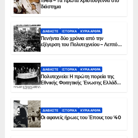
1968 – Τα πρώτα Χριστούγεννα στο
διάστημα
ΔΙΑΒΆΣΤΕ
ΙΣΤΟΡΙΚΆ
ΚΥΡΙΑ ΑΡΘΡΑ
Πενήντα δύο χρόνια από την
εξέγερση του Πολυτεχνείου – Λεπτό
προς λεπτό η εισβολή – ΦΩΤΟ και
ΒΙΝΤΕΟ
ΔΙΑΒΆΣΤΕ
ΙΣΤΟΡΙΚΆ
ΚΥΡΙΑ ΑΡΘΡΑ
Πολυτεχνείο: Η πρώτη πορεία της
Εθνικής Φοιτητικής Ένωσης Ελλάδος
στις 17 Νοεμβρίου 1975 με την
αιματοβαμμένη σημαία
ΔΙΑΒΆΣΤΕ
ΙΣΤΟΡΙΚΆ
ΚΥΡΙΑ ΑΡΘΡΑ
Οι αφανείς ήρωες του Έπους του ’40