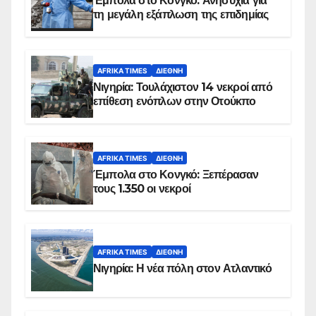
Έμπολα στο Κονγκό: Ανησυχία για
τη μεγάλη εξάπλωση της επιδημίας
AFRIKA TIMES
ΔΙΕΘΝΉ
Νιγηρία: Τουλάχιστον 14 νεκροί από
επίθεση ενόπλων στην Οτούκπο
AFRIKA TIMES
ΔΙΕΘΝΉ
Έμπολα στο Κονγκό: Ξεπέρασαν
τους 1.350 οι νεκροί
AFRIKA TIMES
ΔΙΕΘΝΉ
Νιγηρία: Η νέα πόλη στον Ατλαντικό