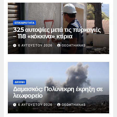
ΕΠΙΚΑΙΡΌΤΗΤΑ
325 αυτοψίες μετά τις πυρκαγιές
– 118 «κόκκινα» κτίρια
6 ΑΥΓΟΎΣΤΟΥ 2026
GEOATHANAS
ΔΙΕΘΝΉ
Δαμασκός: Πολύνεκρη έκρηξη σε
λεωφορείο
6 ΑΥΓΟΎΣΤΟΥ 2026
GEOATHANAS