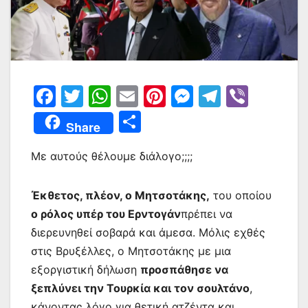
F
T
W
E
Pi
M
T
Vi
a
w
h
m
nt
e
el
b
Μ
Share
c
itt
at
ai
er
s
e
er
οι
e
er
s
l
e
s
gr
Με αυτούς θέλουμε διάλογο;;;;
ρ
b
A
st
e
a
α
Έκθετος, πλέον, ο Μητσοτάκης,
του οποίου
o
p
n
m
σ
ο ρόλος υπέρ του Ερντογάν
πρέπει να
o
p
g
τε
διερευνηθεί σοβαρά και άμεσα. Μόλις εχθές
k
er
ίτ
στις Βρυξέλλες, ο Μητσοτάκης με μια
ε
εξοργιστική δήλωση
προσπάθησε να
ξεπλύνει την Τουρκία και τον σουλτάνο
,
κάνοντας λόγο για θετική ατζέντα και