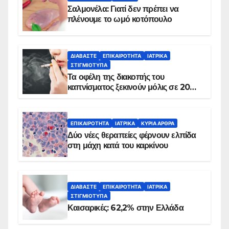
Σαλμονέλα: Γιατί δεν πρέπει να
πλένουμε το ωμό κοτόπουλο
ΔΙΑΒΆΣΤΕ
ΕΠΙΚΑΙΡΌΤΗΤΑ
ΙΑΤΡΙΚΆ
ΣΤΙΓΜΙΌΤΥΠΑ
Τα οφέλη της διακοπής του
καπνίσματος ξεκινούν μόλις σε 20
λεπτά
ΕΠΙΚΑΙΡΌΤΗΤΑ
ΙΑΤΡΙΚΆ
ΚΥΡΙΑ ΑΡΘΡΑ
Δύο νέες θεραπείες φέρνουν ελπίδα
στη μάχη κατά του καρκίνου
ΔΙΑΒΆΣΤΕ
ΕΠΙΚΑΙΡΌΤΗΤΑ
ΙΑΤΡΙΚΆ
ΣΤΙΓΜΙΌΤΥΠΑ
Καισαρικές: 62,2% στην Ελλάδα