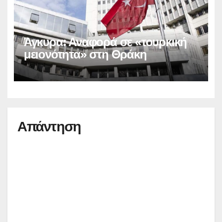
Άγκυρα: Αναφορά σε «τουρκική
μειονότητα» στη Θράκη
Απάντηση