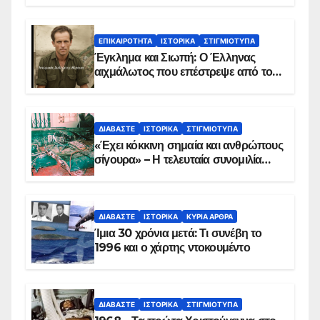
ΕΠΙΚΑΙΡΌΤΗΤΑ
ΙΣΤΟΡΙΚΆ
ΣΤΙΓΜΙΌΤΥΠΑ
Έγκλημα και Σιωπή: Ο Έλληνας
αιχμάλωτος που επέστρεψε από το
Παραπέτασμα
ΔΙΑΒΆΣΤΕ
ΙΣΤΟΡΙΚΆ
ΣΤΙΓΜΙΌΤΥΠΑ
«Έχει κόκκινη σημαία και ανθρώπους
σίγουρα» – Η τελευταία συνομιλία
των ηρώων στα Ίμια, πριν τη
συντριβή του ελικοπτέρου
ΔΙΑΒΆΣΤΕ
ΙΣΤΟΡΙΚΆ
ΚΥΡΙΑ ΑΡΘΡΑ
Ίμια 30 χρόνια μετά: Τι συνέβη το
1996 και ο χάρτης ντοκουμέντο
ΔΙΑΒΆΣΤΕ
ΙΣΤΟΡΙΚΆ
ΣΤΙΓΜΙΌΤΥΠΑ