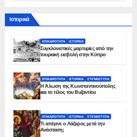
Ιστορικά
ΕΠΙΚΑΙΡΌΤΗΤΑ
ΙΣΤΟΡΙΚΆ
Συγκλονιστικές μαρτυρίες από την
τουρκική εισβολή στην Κύπρο
ΕΠΙΚΑΙΡΌΤΗΤΑ
ΙΣΤΟΡΙΚΆ
ΣΤΙΓΜΙΌΤΥΠΑ
Η Άλωση της Κωνσταντινούπολης
και το τέλος του Βυζαντίου
ΕΠΙΚΑΙΡΌΤΗΤΑ
ΙΣΤΟΡΙΚΆ
ΣΤΙΓΜΙΌΤΥΠΑ
Τι απέγινε ο Λάζαρος μετά την
Ανάσταση;