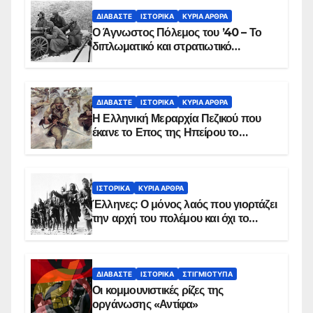
ΔΙΑΒΆΣΤΕ
ΙΣΤΟΡΙΚΆ
ΚΥΡΙΑ ΑΡΘΡΑ
Ο Άγνωστος Πόλεμος του ’40 – Το
διπλωματικό και στρατιωτικό
παρασκήνιο
ΔΙΑΒΆΣΤΕ
ΙΣΤΟΡΙΚΆ
ΚΥΡΙΑ ΑΡΘΡΑ
Η Ελληνική Μεραρχία Πεζικού που
έκανε το Επος της Ηπείρου το
χειμώνα του 1940
ΙΣΤΟΡΙΚΆ
ΚΥΡΙΑ ΑΡΘΡΑ
Έλληνες: Ο μόνος λαός που γιορτάζει
την αρχή του πολέμου και όχι το
τέλος του
ΔΙΑΒΆΣΤΕ
ΙΣΤΟΡΙΚΆ
ΣΤΙΓΜΙΌΤΥΠΑ
Οι κομμουνιστικές ρίζες της
οργάνωσης «Αντίφα»