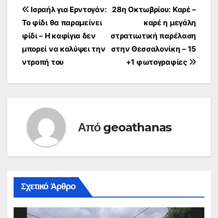
Πλοήγηση
Ισραήλ για Ερντογάν:
28η Οκτωβρίου: Καρέ –
Το φίδι θα παραμείνει
καρέ η μεγάλη
άρθρων
φίδι – Η καφίγια δεν
στρατιωτική παρέλαση
μπορεί να καλύψει την
στην Θεσσαλονίκη – 15
ντροπή του
+1 φωτογραφίες
Από
geoathanas
Σχετικό Άρθρο