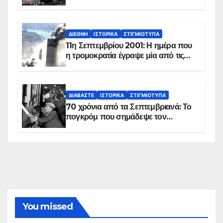
ΔΙΕΘΝΉ
ΙΣΤΟΡΙΚΆ
ΣΤΙΓΜΙΌΤΥΠΑ
11η Σεπτεμβρίου 2001: Η ημέρα που
η τρομοκρατία έγραψε μία από τις
πιο μαύρες σελίδες στην ιστορία του
πλανήτη
ΔΙΑΒΆΣΤΕ
ΙΣΤΟΡΙΚΆ
ΣΤΙΓΜΙΌΤΥΠΑ
70 χρόνια από τα Σεπτεμβριανά: Το
πογκρόμ που σημάδεψε τον
ελληνισμό της Κωνσταντινούπολης
You missed