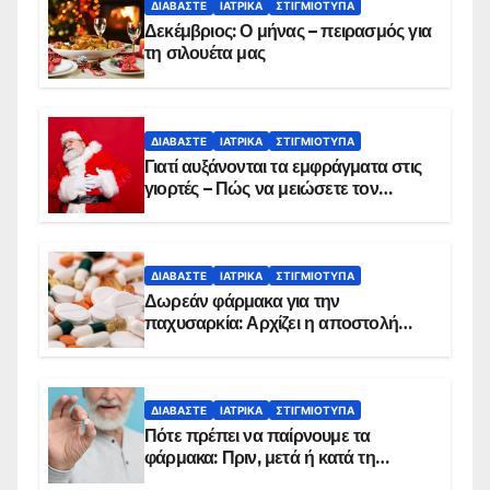
ΔΙΑΒΆΣΤΕ
ΙΑΤΡΙΚΆ
ΣΤΙΓΜΙΌΤΥΠΑ
Δεκέμβριος: Ο μήνας – πειρασμός για
τη σιλουέτα μας
ΔΙΑΒΆΣΤΕ
ΙΑΤΡΙΚΆ
ΣΤΙΓΜΙΌΤΥΠΑ
Γιατί αυξάνονται τα εμφράγματα στις
γιορτές – Πώς να μειώσετε τον
κίνδυνο, σύμφωνα με καρδιολόγο
ΔΙΑΒΆΣΤΕ
ΙΑΤΡΙΚΆ
ΣΤΙΓΜΙΌΤΥΠΑ
Δωρεάν φάρμακα για την
παχυσαρκία: Αρχίζει η αποστολή
sms για τους δικαιούχους – Οι
προϋποθέσεις ένταξης στο
πρόγραμμα
ΔΙΑΒΆΣΤΕ
ΙΑΤΡΙΚΆ
ΣΤΙΓΜΙΌΤΥΠΑ
Πότε πρέπει να παίρνουμε τα
φάρμακα: Πριν, μετά ή κατά τη
διάρκεια του φαγητού;