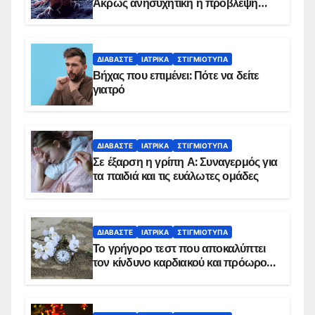
Άκρως ανησυχητική η πρόβλεψη…
ΔΙΑΒΆΣΤΕ
ΙΑΤΡΙΚΆ
ΣΤΙΓΜΙΌΤΥΠΑ
Βήχας που επιμένει: Πότε να δείτε
γιατρό
ΔΙΑΒΆΣΤΕ
ΙΑΤΡΙΚΆ
ΣΤΙΓΜΙΌΤΥΠΑ
Σε έξαρση η γρίπη Α: Συναγερμός για
τα παιδιά και τις ευάλωτες ομάδες
ΔΙΑΒΆΣΤΕ
ΙΑΤΡΙΚΆ
ΣΤΙΓΜΙΌΤΥΠΑ
Το γρήγορο τεστ που αποκαλύπτει
τον κίνδυνο καρδιακού και πρόωρου
θανάτου