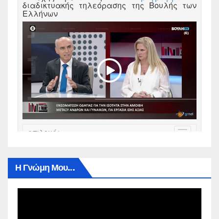
Η Γνώμη Μου…