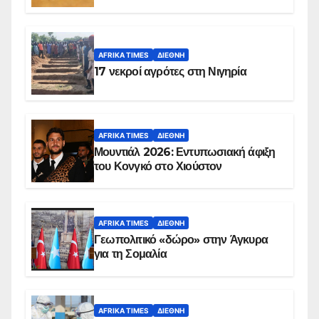
AFRIKA TIMES
ΔΙΕΘΝΉ
17 νεκροί αγρότες στη Νιγηρία
AFRIKA TIMES
ΔΙΕΘΝΉ
Μουντιάλ 2026: Εντυπωσιακή άφιξη
του Κονγκό στο Χιούστον
AFRIKA TIMES
ΔΙΕΘΝΉ
Γεωπολιτικό «δώρο» στην Άγκυρα
για τη Σομαλία
AFRIKA TIMES
ΔΙΕΘΝΉ