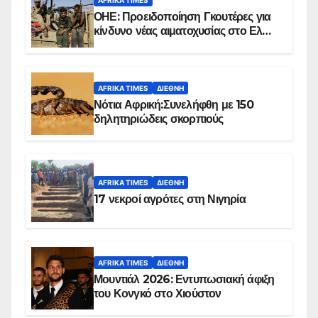
AFRIKA TIMES
ΟΗΕ: Προειδοποίηση Γκουτέρες για
κίνδυνο νέας αιματοχυσίας στο Ελ
Ομπέιντ του Σουδάν
AFRIKA TIMES
ΔΙΕΘΝΉ
Νότια Αφρική:Συνελήφθη με 150
δηλητηριώδεις σκορπιούς
AFRIKA TIMES
ΔΙΕΘΝΉ
17 νεκροί αγρότες στη Νιγηρία
AFRIKA TIMES
ΔΙΕΘΝΉ
Μουντιάλ 2026: Εντυπωσιακή άφιξη
του Κονγκό στο Χιούστον