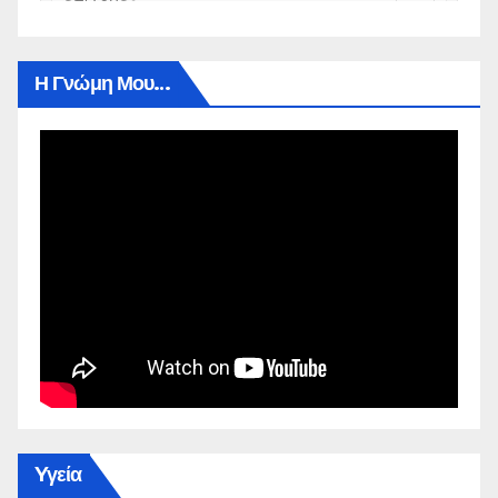
Η Γνώμη Μου…
Yγεία