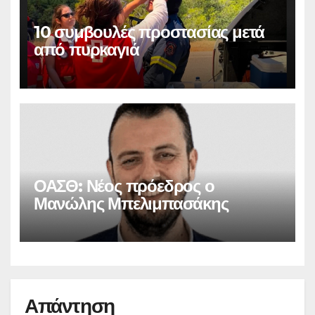
10 συμβουλές προστασίας μετά
από πυρκαγιά
ΟΑΣΘ: Νέος πρόεδρος ο
Μανώλης Μπελιμπασάκης
Απάντηση