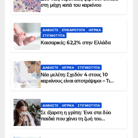
στη μάχη κατά του καρκίνου
ΔΙΑΒΆΣΤΕ
ΕΠΙΚΑΙΡΌΤΗΤΑ
ΙΑΤΡΙΚΆ
ΣΤΙΓΜΙΌΤΥΠΑ
Καισαρικές: 62,2% στην Ελλάδα
ΔΙΑΒΆΣΤΕ
ΙΑΤΡΙΚΆ
ΣΤΙΓΜΙΌΤΥΠΑ
Νέα μελέτη: Σχεδόν 4 στους 10
καρκίνους είναι αποτρέψιμοι – Τι
δείχνουν τα στοιχεία
ΔΙΑΒΆΣΤΕ
ΙΑΤΡΙΚΆ
ΣΤΙΓΜΙΌΤΥΠΑ
Σε έξαρση η γρίπη: Ένα στα δύο
παιδιά που χάνει τη ζωή του
αντιμετωπίζει υποκείμενο νόσημα –
Εμβολιασμό συνιστούν οι ειδικοί