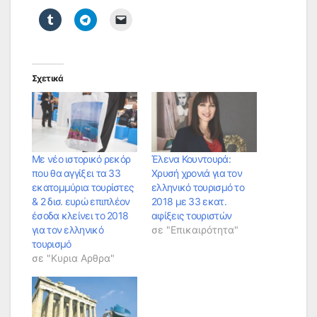
Σχετικά
Με νέο ιστορικό ρεκόρ
Έλενα Κουντουρά:
που θα αγγίξει τα 33
Χρυσή χρονιά για τον
εκατομμύρια τουρίστες
ελληνικό τουρισμό το
& 2 δισ. ευρώ επιπλέον
2018 με 33 εκατ.
έσοδα κλείνει το 2018
αφίξεις τουριστών
για τον ελληνικό
σε "Επικαιρότητα"
τουρισμό
σε "Κυρια Αρθρα"