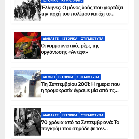
ΙΣΤΟΡΙΚΆ
ΚΥΡΙΑ ΑΡΘΡΑ
Έλληνες: Ο μόνος λαός που γιορτάζει
την αρχή του πολέμου και όχι το
τέλος του
ΔΙΑΒΆΣΤΕ
ΙΣΤΟΡΙΚΆ
ΣΤΙΓΜΙΌΤΥΠΑ
Οι κομμουνιστικές ρίζες της
οργάνωσης «Αντίφα»
ΔΙΕΘΝΉ
ΙΣΤΟΡΙΚΆ
ΣΤΙΓΜΙΌΤΥΠΑ
11η Σεπτεμβρίου 2001: Η ημέρα που
η τρομοκρατία έγραψε μία από τις
πιο μαύρες σελίδες στην ιστορία του
πλανήτη
ΔΙΑΒΆΣΤΕ
ΙΣΤΟΡΙΚΆ
ΣΤΙΓΜΙΌΤΥΠΑ
70 χρόνια από τα Σεπτεμβριανά: Το
πογκρόμ που σημάδεψε τον
ελληνισμό της Κωνσταντινούπολης