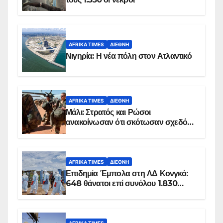
AFRIKA TIMES
ΔΙΕΘΝΉ
Νιγηρία: Η νέα πόλη στον Ατλαντικό
AFRIKA TIMES
ΔΙΕΘΝΉ
Μάλι: Στρατός και Ρώσοι
ανακοίνωσαν ότι σκότωσαν σχεδόν
100 τζιχαντιστές
AFRIKA TIMES
ΔΙΕΘΝΉ
Επιδημία Έμπολα στη ΛΔ Κονγκό:
648 θάνατοι επί συνόλου 1.830
επιβεβαιωμένων κρουσμάτων