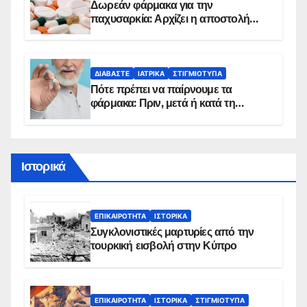
Δωρεάν φάρμακα για την
παχυσαρκία: Αρχίζει η αποστολή
sms για τους δικαιούχους – Οι
προϋποθέσεις ένταξης στο
πρόγραμμα
ΔΙΑΒΆΣΤΕ
ΙΑΤΡΙΚΆ
ΣΤΙΓΜΙΌΤΥΠΑ
Πότε πρέπει να παίρνουμε τα
φάρμακα: Πριν, μετά ή κατά τη
διάρκεια του φαγητού;
Ιστορικά
ΕΠΙΚΑΙΡΌΤΗΤΑ
ΙΣΤΟΡΙΚΆ
Συγκλονιστικές μαρτυρίες από την
τουρκική εισβολή στην Κύπρο
ΕΠΙΚΑΙΡΌΤΗΤΑ
ΙΣΤΟΡΙΚΆ
ΣΤΙΓΜΙΌΤΥΠΑ