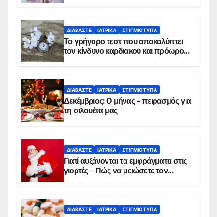
ΔΙΑΒΆΣΤΕ
ΙΑΤΡΙΚΆ
ΣΤΙΓΜΙΌΤΥΠΑ
Το γρήγορο τεστ που αποκαλύπτει
τον κίνδυνο καρδιακού και πρόωρου
θανάτου
ΔΙΑΒΆΣΤΕ
ΙΑΤΡΙΚΆ
ΣΤΙΓΜΙΌΤΥΠΑ
Δεκέμβριος: Ο μήνας – πειρασμός για
τη σιλουέτα μας
ΔΙΑΒΆΣΤΕ
ΙΑΤΡΙΚΆ
ΣΤΙΓΜΙΌΤΥΠΑ
Γιατί αυξάνονται τα εμφράγματα στις
γιορτές – Πώς να μειώσετε τον
κίνδυνο, σύμφωνα με καρδιολόγο
ΔΙΑΒΆΣΤΕ
ΙΑΤΡΙΚΆ
ΣΤΙΓΜΙΌΤΥΠΑ