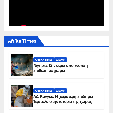
Αfrika Times
AFRIKA TIMES
ΔΙΕΘΝΉ
Νιγηρία: 12 νεκροί από ένοπλη
επίθεση σε χωριό
AFRIKA TIMES
ΔΙΕΘΝΉ
ΛΔ Κονγκό: Η χειρότερη επιδημία
Έμπολα στην ιστορία της χώρας