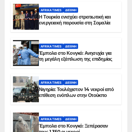
AFRIKA TIMES
ΔΙΕΘΝΉ
Η Τουρκία ενισχύει στρατιωτική και
ενεργειακή παρουσία στη Σομαλία
AFRIKA TIMES
ΔΙΕΘΝΉ
Έμπολα στο Κονγκό: Ανησυχία για
τη μεγάλη εξάπλωση της επιδημίας
AFRIKA TIMES
ΔΙΕΘΝΉ
Νιγηρία: Τουλάχιστον 14 νεκροί από
επίθεση ενόπλων στην Οτούκπο
AFRIKA TIMES
ΔΙΕΘΝΉ
Έμπολα στο Κονγκό: Ξεπέρασαν
τους 1.350 οι νεκροί