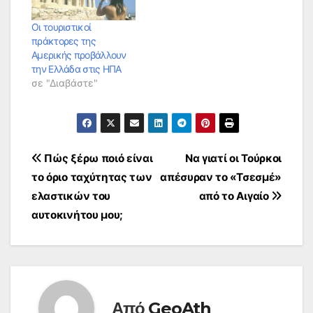
Οι τουριστικοί
πράκτορες της
Αμερικής προβάλλουν
την Ελλάδα στις ΗΠΑ
σε "Διαβάστε"
Πλοήγηση
Πώς ξέρω ποιό είναι
Να γιατί οι Τούρκοι
το όριο ταχύτητας των
απέσυραν το «Τσεσμέ»
άρθρων
ελαστικών του
από το Αιγαίο
αυτοκινήτου μου;
Από
GeoAth