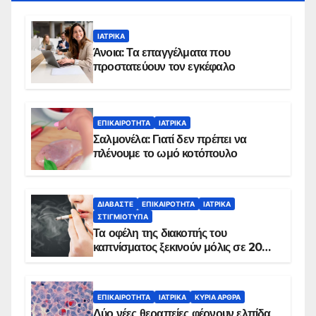
ΙΑΤΡΙΚΆ
Άνοια: Τα επαγγέλματα που
προστατεύουν τον εγκέφαλο
ΕΠΙΚΑΙΡΌΤΗΤΑ
ΙΑΤΡΙΚΆ
Σαλμονέλα: Γιατί δεν πρέπει να
πλένουμε το ωμό κοτόπουλο
ΔΙΑΒΆΣΤΕ
ΕΠΙΚΑΙΡΌΤΗΤΑ
ΙΑΤΡΙΚΆ
ΣΤΙΓΜΙΌΤΥΠΑ
Τα οφέλη της διακοπής του
καπνίσματος ξεκινούν μόλις σε 20
λεπτά
ΕΠΙΚΑΙΡΌΤΗΤΑ
ΙΑΤΡΙΚΆ
ΚΥΡΙΑ ΑΡΘΡΑ
Δύο νέες θεραπείες φέρνουν ελπίδα