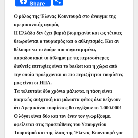
Μ
Share
c
itt
at
ai
er
s
e
er
οι
e
er
s
l
e
s
gr
Ο ρόλος της Έλενας Κουντουρά στο άνοιγμα της
ρ
αμερικανικής αγοράς
b
A
st
e
a
α
Η Ελλάδα δεν έχει βαριά βιομηχανία και ως τέτοιες
o
p
n
m
σ
θεωρούνται ο τουρισμός και ο αθλητισμός. Και αν
o
p
g
τε
θέλουμε να το δούμε πιο συγκεκριμένα,
k
er
ίτ
παραδοσιακά το άθλημα με τις περισσότερες
διεθνείς επιτυχίες είναι το basket και η χώρα από
ε
την οποία προέρχονται οι πιο περιζήτητοι τουρίστες
μας είναι οι ΗΠΑ.
Τα τελευταία δύο χρόνια μάλιστα, η τάση είναι
διαρκώς αυξητική και μάλιστα φέτος όλα δείχνουν
ότι Αμερικάνοι τουρίστες θα αγγίξουν το 1.000.000!
Ο λόγοι είναι δύο και τον έναν τον γνωρίζουμε,
οφείλεται στις προσπάθειες του Υπουργείου
Τουρισμού και της ίδιας της Έλενας Κουντουρά για