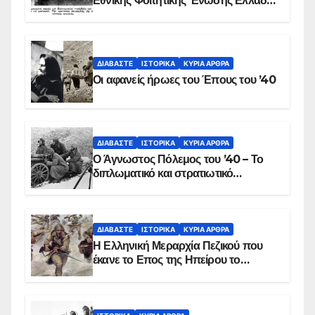
Εθνικής Φοιτητικής Ένωσης Ελλάδος
στις 17 Νοεμβρίου 1975 με την
αιματοβαμμένη σημαία
ΔΙΑΒΆΣΤΕ
ΙΣΤΟΡΙΚΆ
ΚΥΡΙΑ ΑΡΘΡΑ
Οι αφανείς ήρωες του Έπους του ’40
ΔΙΑΒΆΣΤΕ
ΙΣΤΟΡΙΚΆ
ΚΥΡΙΑ ΑΡΘΡΑ
Ο Άγνωστος Πόλεμος του ’40 – Το
διπλωματικό και στρατιωτικό
παρασκήνιο
ΔΙΑΒΆΣΤΕ
ΙΣΤΟΡΙΚΆ
ΚΥΡΙΑ ΑΡΘΡΑ
Η Ελληνική Μεραρχία Πεζικού που
έκανε το Επος της Ηπείρου το
χειμώνα του 1940