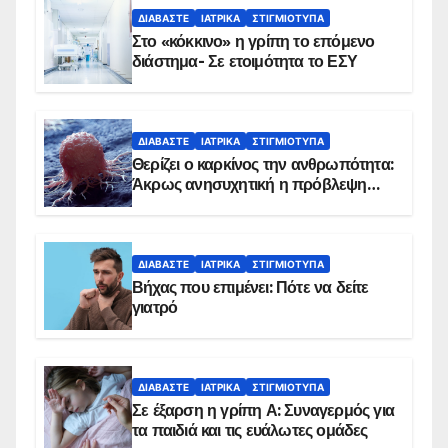
ΔΙΑΒΆΣΤΕ
ΙΑΤΡΙΚΆ
ΣΤΙΓΜΙΌΤΥΠΑ
Στο «κόκκινο» η γρίπη το επόμενο
διάστημα- Σε ετοιμότητα το ΕΣΥ
ΔΙΑΒΆΣΤΕ
ΙΑΤΡΙΚΆ
ΣΤΙΓΜΙΌΤΥΠΑ
Θερίζει ο καρκίνος την ανθρωπότητα:
Άκρως ανησυχητική η πρόβλεψη…
ΔΙΑΒΆΣΤΕ
ΙΑΤΡΙΚΆ
ΣΤΙΓΜΙΌΤΥΠΑ
Βήχας που επιμένει: Πότε να δείτε
γιατρό
ΔΙΑΒΆΣΤΕ
ΙΑΤΡΙΚΆ
ΣΤΙΓΜΙΌΤΥΠΑ
Σε έξαρση η γρίπη Α: Συναγερμός για
τα παιδιά και τις ευάλωτες ομάδες