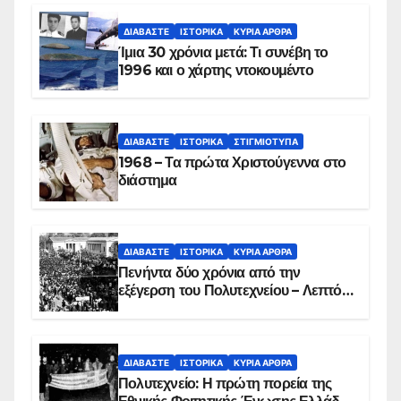
ΔΙΑΒΆΣΤΕ
ΙΣΤΟΡΙΚΆ
ΚΥΡΙΑ ΑΡΘΡΑ
Ίμια 30 χρόνια μετά: Τι συνέβη το
1996 και ο χάρτης ντοκουμέντο
ΔΙΑΒΆΣΤΕ
ΙΣΤΟΡΙΚΆ
ΣΤΙΓΜΙΌΤΥΠΑ
1968 – Τα πρώτα Χριστούγεννα στο
διάστημα
ΔΙΑΒΆΣΤΕ
ΙΣΤΟΡΙΚΆ
ΚΥΡΙΑ ΑΡΘΡΑ
Πενήντα δύο χρόνια από την
εξέγερση του Πολυτεχνείου – Λεπτό
προς λεπτό η εισβολή – ΦΩΤΟ και
ΒΙΝΤΕΟ
ΔΙΑΒΆΣΤΕ
ΙΣΤΟΡΙΚΆ
ΚΥΡΙΑ ΑΡΘΡΑ
Πολυτεχνείο: Η πρώτη πορεία της