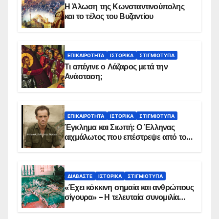
Η Άλωση της Κωνσταντινούπολης
και το τέλος του Βυζαντίου
ΕΠΙΚΑΙΡΌΤΗΤΑ
ΙΣΤΟΡΙΚΆ
ΣΤΙΓΜΙΌΤΥΠΑ
Τι απέγινε ο Λάζαρος μετά την
Ανάσταση;
ΕΠΙΚΑΙΡΌΤΗΤΑ
ΙΣΤΟΡΙΚΆ
ΣΤΙΓΜΙΌΤΥΠΑ
Έγκλημα και Σιωπή: Ο Έλληνας
αιχμάλωτος που επέστρεψε από το
Παραπέτασμα
ΔΙΑΒΆΣΤΕ
ΙΣΤΟΡΙΚΆ
ΣΤΙΓΜΙΌΤΥΠΑ
«Έχει κόκκινη σημαία και ανθρώπους
σίγουρα» – Η τελευταία συνομιλία
των ηρώων στα Ίμια, πριν τη
συντριβή του ελικοπτέρου