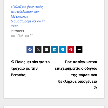
«Γαλάζιοι» βουλευτές
περικύκλωσαν τον
Μεϊμαράκη
διαμαρτυρόμενοι για τη
φέτα
introtext
σε "Πολιτική"
Πλοήγηση
Ποιος φταίει για το
Γιος πασίγνωστου
τροχαίο με την
επιχειρηματία ο οδηγός
άρθρων
Porsche;
της πόρσε που
ξεκλήρισε οικογένεια