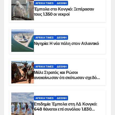
AFRIKA TIMES
ΔΙΕΘΝΉ
Έμπολα στο Κονγκό: Ξεπέρασαν
τους 1.350 οι νεκροί
AFRIKA TIMES
ΔΙΕΘΝΉ
Νιγηρία: Η νέα πόλη στον Ατλαντικό
AFRIKA TIMES
ΔΙΕΘΝΉ
Μάλι: Στρατός και Ρώσοι
ανακοίνωσαν ότι σκότωσαν σχεδόν
100 τζιχαντιστές
AFRIKA TIMES
ΔΙΕΘΝΉ
Επιδημία Έμπολα στη ΛΔ Κονγκό:
648 θάνατοι επί συνόλου 1.830
επιβεβαιωμένων κρουσμάτων