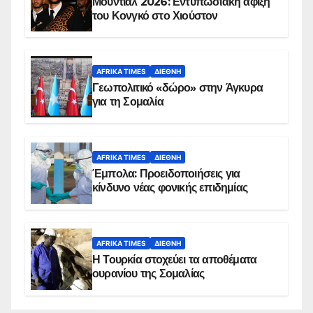
Μουντιάλ 2026: Εντυπωσιακή άφιξη
του Κονγκό στο Χιούστον
AFRIKA TIMES
ΔΙΕΘΝΉ
Γεωπολιτικό «δώρο» στην Άγκυρα
για τη Σομαλία
AFRIKA TIMES
ΔΙΕΘΝΉ
Έμπολα: Προειδοποιήσεις για
κίνδυνο νέας φονικής επιδημίας
AFRIKA TIMES
ΔΙΕΘΝΉ
Η Τουρκία στοχεύει τα αποθέματα
ουρανίου της Σομαλίας