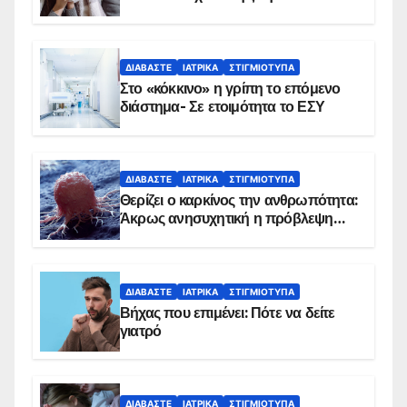
αντιμετωπίζει υποκείμενο νόσημα –
Εμβολιασμό συνιστούν οι ειδικοί
ΔΙΑΒΆΣΤΕ
ΙΑΤΡΙΚΆ
ΣΤΙΓΜΙΌΤΥΠΑ
Στο «κόκκινο» η γρίπη το επόμενο
διάστημα- Σε ετοιμότητα το ΕΣΥ
ΔΙΑΒΆΣΤΕ
ΙΑΤΡΙΚΆ
ΣΤΙΓΜΙΌΤΥΠΑ
Θερίζει ο καρκίνος την ανθρωπότητα:
Άκρως ανησυχητική η πρόβλεψη…
ΔΙΑΒΆΣΤΕ
ΙΑΤΡΙΚΆ
ΣΤΙΓΜΙΌΤΥΠΑ
Βήχας που επιμένει: Πότε να δείτε
γιατρό
ΔΙΑΒΆΣΤΕ
ΙΑΤΡΙΚΆ
ΣΤΙΓΜΙΌΤΥΠΑ