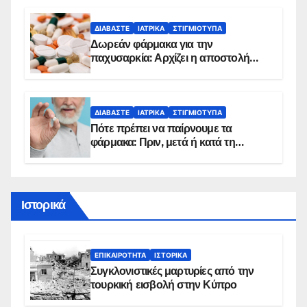
ΔΙΑΒΆΣΤΕ
ΙΑΤΡΙΚΆ
ΣΤΙΓΜΙΌΤΥΠΑ
Δωρεάν φάρμακα για την
παχυσαρκία: Αρχίζει η αποστολή
sms για τους δικαιούχους – Οι
προϋποθέσεις ένταξης στο
πρόγραμμα
ΔΙΑΒΆΣΤΕ
ΙΑΤΡΙΚΆ
ΣΤΙΓΜΙΌΤΥΠΑ
Πότε πρέπει να παίρνουμε τα
φάρμακα: Πριν, μετά ή κατά τη
διάρκεια του φαγητού;
Ιστορικά
ΕΠΙΚΑΙΡΌΤΗΤΑ
ΙΣΤΟΡΙΚΆ
Συγκλονιστικές μαρτυρίες από την
τουρκική εισβολή στην Κύπρο