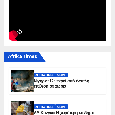
Αfrika Times
AFRIKA TIMES
ΔΙΕΘΝΉ
Νιγηρία: 12 νεκροί από ένοπλη
επίθεση σε χωριό
AFRIKA TIMES
ΔΙΕΘΝΉ
ΛΔ Κονγκό: Η χειρότερη επιδημία