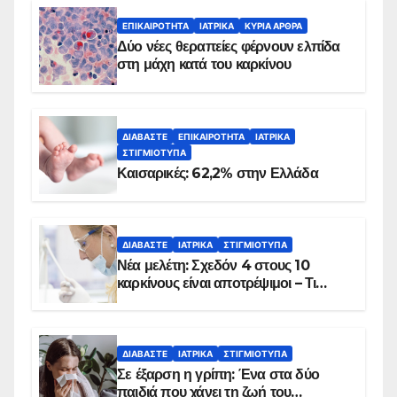
ΕΠΙΚΑΙΡΌΤΗΤΑ
ΙΑΤΡΙΚΆ
ΚΥΡΙΑ ΑΡΘΡΑ
Δύο νέες θεραπείες φέρνουν ελπίδα
στη μάχη κατά του καρκίνου
ΔΙΑΒΆΣΤΕ
ΕΠΙΚΑΙΡΌΤΗΤΑ
ΙΑΤΡΙΚΆ
ΣΤΙΓΜΙΌΤΥΠΑ
Καισαρικές: 62,2% στην Ελλάδα
ΔΙΑΒΆΣΤΕ
ΙΑΤΡΙΚΆ
ΣΤΙΓΜΙΌΤΥΠΑ
Νέα μελέτη: Σχεδόν 4 στους 10
καρκίνους είναι αποτρέψιμοι – Τι
δείχνουν τα στοιχεία
ΔΙΑΒΆΣΤΕ
ΙΑΤΡΙΚΆ
ΣΤΙΓΜΙΌΤΥΠΑ
Σε έξαρση η γρίπη: Ένα στα δύο
παιδιά που χάνει τη ζωή του