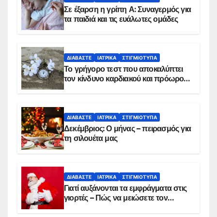
Σε έξαρση η γρίπη Α: Συναγερμός για
τα παιδιά και τις ευάλωτες ομάδες
ΔΙΑΒΆΣΤΕ
ΙΑΤΡΙΚΆ
ΣΤΙΓΜΙΌΤΥΠΑ
Το γρήγορο τεστ που αποκαλύπτει
τον κίνδυνο καρδιακού και πρόωρου
θανάτου
ΔΙΑΒΆΣΤΕ
ΙΑΤΡΙΚΆ
ΣΤΙΓΜΙΌΤΥΠΑ
Δεκέμβριος: Ο μήνας – πειρασμός για
τη σιλουέτα μας
ΔΙΑΒΆΣΤΕ
ΙΑΤΡΙΚΆ
ΣΤΙΓΜΙΌΤΥΠΑ
Γιατί αυξάνονται τα εμφράγματα στις
γιορτές – Πώς να μειώσετε τον
κίνδυνο, σύμφωνα με καρδιολόγο