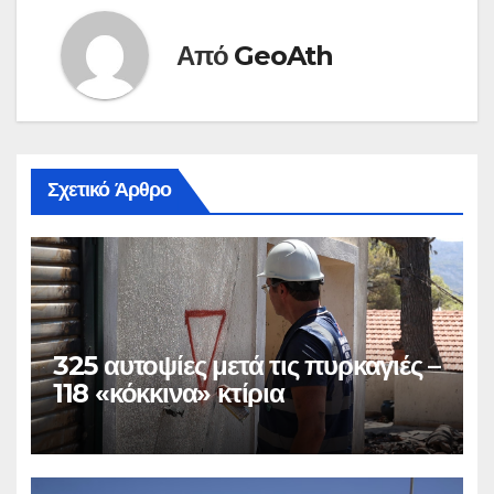
Από
GeoAth
Σχετικό Άρθρο
325 αυτοψίες μετά τις πυρκαγιές –
118 «κόκκινα» κτίρια