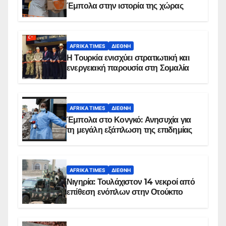
Έμπολα στην ιστορία της χώρας
AFRIKA TIMES
ΔΙΕΘΝΉ
Η Τουρκία ενισχύει στρατιωτική και
ενεργειακή παρουσία στη Σομαλία
AFRIKA TIMES
ΔΙΕΘΝΉ
Έμπολα στο Κονγκό: Ανησυχία για
τη μεγάλη εξάπλωση της επιδημίας
AFRIKA TIMES
ΔΙΕΘΝΉ
Νιγηρία: Τουλάχιστον 14 νεκροί από
επίθεση ενόπλων στην Οτούκπο