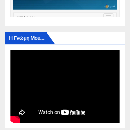
Η Γνώμη Μου…