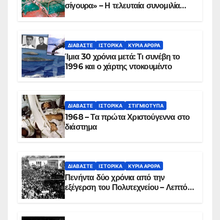
σίγουρα» – Η τελευταία συνομιλία
των ηρώων στα Ίμια, πριν τη
συντριβή του ελικοπτέρου
ΔΙΑΒΆΣΤΕ
ΙΣΤΟΡΙΚΆ
ΚΥΡΙΑ ΑΡΘΡΑ
Ίμια 30 χρόνια μετά: Τι συνέβη το
1996 και ο χάρτης ντοκουμέντο
ΔΙΑΒΆΣΤΕ
ΙΣΤΟΡΙΚΆ
ΣΤΙΓΜΙΌΤΥΠΑ
1968 – Τα πρώτα Χριστούγεννα στο
διάστημα
ΔΙΑΒΆΣΤΕ
ΙΣΤΟΡΙΚΆ
ΚΥΡΙΑ ΑΡΘΡΑ
Πενήντα δύο χρόνια από την
εξέγερση του Πολυτεχνείου – Λεπτό
προς λεπτό η εισβολή – ΦΩΤΟ και
ΒΙΝΤΕΟ