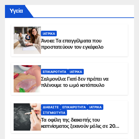
Yγεία
ΙΑΤΡΙΚΆ
Άνοια: Τα επαγγέλματα που
προστατεύουν τον εγκέφαλο
ΕΠΙΚΑΙΡΌΤΗΤΑ
ΙΑΤΡΙΚΆ
Σαλμονέλα: Γιατί δεν πρέπει να
πλένουμε το ωμό κοτόπουλο
ΔΙΑΒΆΣΤΕ
ΕΠΙΚΑΙΡΌΤΗΤΑ
ΙΑΤΡΙΚΆ
ΣΤΙΓΜΙΌΤΥΠΑ
Τα οφέλη της διακοπής του
καπνίσματος ξεκινούν μόλις σε 20
λεπτά