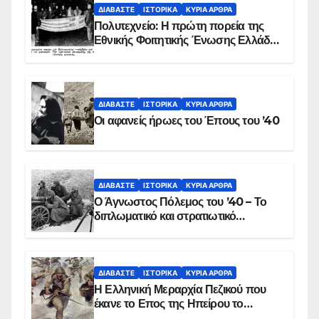
ΔΙΑΒΆΣΤΕ
ΙΣΤΟΡΙΚΆ
ΚΥΡΙΑ ΑΡΘΡΑ
Πολυτεχνείο: Η πρώτη πορεία της
Εθνικής Φοιτητικής Ένωσης Ελλάδος
στις 17 Νοεμβρίου 1975 με την
αιματοβαμμένη σημαία
ΔΙΑΒΆΣΤΕ
ΙΣΤΟΡΙΚΆ
ΚΥΡΙΑ ΑΡΘΡΑ
Οι αφανείς ήρωες του Έπους του ’40
ΔΙΑΒΆΣΤΕ
ΙΣΤΟΡΙΚΆ
ΚΥΡΙΑ ΑΡΘΡΑ
Ο Άγνωστος Πόλεμος του ’40 – Το
διπλωματικό και στρατιωτικό
παρασκήνιο
ΔΙΑΒΆΣΤΕ
ΙΣΤΟΡΙΚΆ
ΚΥΡΙΑ ΑΡΘΡΑ
Η Ελληνική Μεραρχία Πεζικού που
έκανε το Επος της Ηπείρου το
χειμώνα του 1940