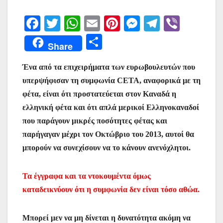
F
T
W
E
Pi
M
T
Vi
a
w
h
m
nt
e
el
b
Μ
Share
c
itt
at
ai
er
s
e
er
οι
e
er
s
l
e
s
gr
Ένα από τα επιχειρήματα των ευρωβουλευτών που
ρ
υπερψήφισαν τη συμφωνία CETA, αναφορικά με τη
b
A
st
e
a
α
φέτα, είναι ότι προστατεύεται στον Καναδά η
o
p
n
m
σ
ελληνική φέτα και ότι απλά μερικοί Ελληνοκαναδοί
o
p
g
τε
που παράγουν μικρές ποσότητες φέτας και
k
er
ίτ
παρήγαγαν μέχρι τον Οκτώβριο του 2013, αυτοί θα
μπορούν να συνεχίσουν να το κάνουν ανενόχλητοι.
ε
Τα έγγραφα και τα ντοκουμέντα όμως
καταδεικνύουν ότι η συμφωνία δεν είναι τόσο αθώα.
Μπορεί μεν να μη δίνεται η δυνατότητα ακόμη να