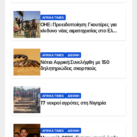
AFRIKA TIMES
ΟΗΕ: Προειδοποίηση Γκουτέρες για
κίνδυνο νέας αιματοχυσίας στο Ελ
Ομπέιντ του Σουδάν
AFRIKA TIMES
ΔΙΕΘΝΉ
Νότια Αφρική:Συνελήφθη με 150
δηλητηριώδεις σκορπιούς
AFRIKA TIMES
ΔΙΕΘΝΉ
17 νεκροί αγρότες στη Νιγηρία
AFRIKA TIMES
ΔΙΕΘΝΉ