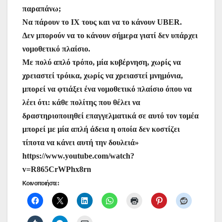
o
p
g
τε
παραπάνω;
k
er
ίτ
Να πάρουν το ΙΧ τους και να το κάνουν UBER.
Δεν μπορούν να το κάνουν σήμερα γιατί δεν υπάρχει
ε
νομοθετικό πλαίσιο.
Με πολύ απλό τρόπο, μία κυβέρνηση, χωρίς να
χρειαστεί τρόικα, χωρίς να χρειαστεί μνημόνια,
μπορεί να φτιάξει ένα νομοθετικό πλαίσιο όπου να
λέει ότι: κάθε πολίτης που θέλει να
δραστηριοποιηθεί επαγγελματικά σε αυτό τον τομέα
μπορεί με μία απλή άδεια η οποία δεν κοστίζει
τίποτα να κάνει αυτή την δουλειά»
https://www.youtube.com/watch?
v=R865CrWPhx8rn
Κοινοποιήστε: