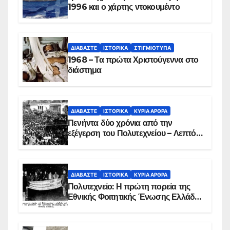
1996 και ο χάρτης ντοκουμέντο
ΔΙΑΒΆΣΤΕ
ΙΣΤΟΡΙΚΆ
ΣΤΙΓΜΙΌΤΥΠΑ
1968 – Τα πρώτα Χριστούγεννα στο
διάστημα
ΔΙΑΒΆΣΤΕ
ΙΣΤΟΡΙΚΆ
ΚΥΡΙΑ ΑΡΘΡΑ
Πενήντα δύο χρόνια από την
εξέγερση του Πολυτεχνείου – Λεπτό
προς λεπτό η εισβολή – ΦΩΤΟ και
ΒΙΝΤΕΟ
ΔΙΑΒΆΣΤΕ
ΙΣΤΟΡΙΚΆ
ΚΥΡΙΑ ΑΡΘΡΑ
Πολυτεχνείο: Η πρώτη πορεία της
Εθνικής Φοιτητικής Ένωσης Ελλάδος
στις 17 Νοεμβρίου 1975 με την
αιματοβαμμένη σημαία