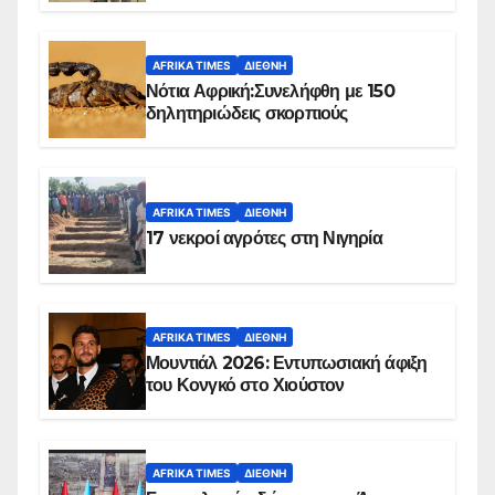
AFRIKA TIMES
ΔΙΕΘΝΉ
Νότια Αφρική:Συνελήφθη με 150
δηλητηριώδεις σκορπιούς
AFRIKA TIMES
ΔΙΕΘΝΉ
17 νεκροί αγρότες στη Νιγηρία
AFRIKA TIMES
ΔΙΕΘΝΉ
Μουντιάλ 2026: Εντυπωσιακή άφιξη
του Κονγκό στο Χιούστον
AFRIKA TIMES
ΔΙΕΘΝΉ