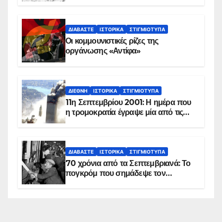
ΔΙΑΒΆΣΤΕ
ΙΣΤΟΡΙΚΆ
ΣΤΙΓΜΙΌΤΥΠΑ
Οι κομμουνιστικές ρίζες της
οργάνωσης «Αντίφα»
ΔΙΕΘΝΉ
ΙΣΤΟΡΙΚΆ
ΣΤΙΓΜΙΌΤΥΠΑ
11η Σεπτεμβρίου 2001: Η ημέρα που
η τρομοκρατία έγραψε μία από τις
πιο μαύρες σελίδες στην ιστορία του
πλανήτη
ΔΙΑΒΆΣΤΕ
ΙΣΤΟΡΙΚΆ
ΣΤΙΓΜΙΌΤΥΠΑ
70 χρόνια από τα Σεπτεμβριανά: Το
πογκρόμ που σημάδεψε τον
ελληνισμό της Κωνσταντινούπολης