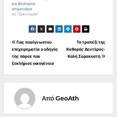
και ιδεολογικά
απομεινάρια
σε "Οικονομία"
Πλοήγηση
Γιος πασίγνωστου
Το τραπέζι της
επιχειρηματία ο οδηγός
Καθαράς Δευτέρας-
άρθρων
της πόρσε που
Καλή Σαρακοστή
ξεκλήρισε οικογένεια
Από
GeoAth