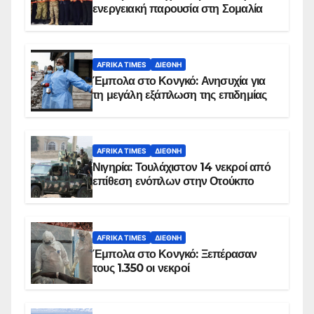
ενεργειακή παρουσία στη Σομαλία
AFRIKA TIMES
ΔΙΕΘΝΉ
Έμπολα στο Κονγκό: Ανησυχία για
τη μεγάλη εξάπλωση της επιδημίας
AFRIKA TIMES
ΔΙΕΘΝΉ
Νιγηρία: Τουλάχιστον 14 νεκροί από
επίθεση ενόπλων στην Οτούκπο
AFRIKA TIMES
ΔΙΕΘΝΉ
Έμπολα στο Κονγκό: Ξεπέρασαν
τους 1.350 οι νεκροί