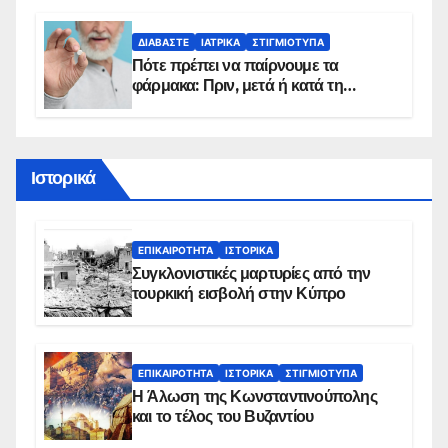
προϋποθέσεις ένταξης στο
πρόγραμμα
ΔΙΑΒΆΣΤΕ
ΙΑΤΡΙΚΆ
ΣΤΙΓΜΙΌΤΥΠΑ
Πότε πρέπει να παίρνουμε τα
φάρμακα: Πριν, μετά ή κατά τη
διάρκεια του φαγητού;
Ιστορικά
ΕΠΙΚΑΙΡΌΤΗΤΑ
ΙΣΤΟΡΙΚΆ
Συγκλονιστικές μαρτυρίες από την
τουρκική εισβολή στην Κύπρο
ΕΠΙΚΑΙΡΌΤΗΤΑ
ΙΣΤΟΡΙΚΆ
ΣΤΙΓΜΙΌΤΥΠΑ
Η Άλωση της Κωνσταντινούπολης
και το τέλος του Βυζαντίου