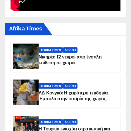
Αfrika Times
AFRIKA TIMES
ΔΙΕΘΝΉ
Νιγηρία: 12 νεκροί από ένοπλη
επίθεση σε χωριό
AFRIKA TIMES
ΔΙΕΘΝΉ
ΛΔ Κονγκό: Η χειρότερη επιδημία
Έμπολα στην ιστορία της χώρας
AFRIKA TIMES
ΔΙΕΘΝΉ
Η Τουρκία ενισχύει στρατιωτική και