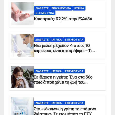
ΔΙΑΒΆΣΤΕ
ΕΠΙΚΑΙΡΌΤΗΤΑ
ΙΑΤΡΙΚΆ
ΣΤΙΓΜΙΌΤΥΠΑ
Καισαρικές: 62,2% στην Ελλάδα
ΔΙΑΒΆΣΤΕ
ΙΑΤΡΙΚΆ
ΣΤΙΓΜΙΌΤΥΠΑ
Νέα μελέτη: Σχεδόν 4 στους 10
καρκίνους είναι αποτρέψιμοι – Τι
δείχνουν τα στοιχεία
ΔΙΑΒΆΣΤΕ
ΙΑΤΡΙΚΆ
ΣΤΙΓΜΙΌΤΥΠΑ
Σε έξαρση η γρίπη: Ένα στα δύο
παιδιά που χάνει τη ζωή του
αντιμετωπίζει υποκείμενο νόσημα –
Εμβολιασμό συνιστούν οι ειδικοί
ΔΙΑΒΆΣΤΕ
ΙΑΤΡΙΚΆ
ΣΤΙΓΜΙΌΤΥΠΑ
Στο «κόκκινο» η γρίπη το επόμενο
διάστημα- Σε ετοιμότητα το ΕΣΥ