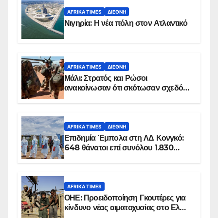
AFRIKA TIMES
ΔΙΕΘΝΉ
Νιγηρία: Η νέα πόλη στον Ατλαντικό
AFRIKA TIMES
ΔΙΕΘΝΉ
Μάλι: Στρατός και Ρώσοι
ανακοίνωσαν ότι σκότωσαν σχεδόν
100 τζιχαντιστές
AFRIKA TIMES
ΔΙΕΘΝΉ
Επιδημία Έμπολα στη ΛΔ Κονγκό:
648 θάνατοι επί συνόλου 1.830
επιβεβαιωμένων κρουσμάτων
AFRIKA TIMES
ΟΗΕ: Προειδοποίηση Γκουτέρες για
κίνδυνο νέας αιματοχυσίας στο Ελ
Ομπέιντ του Σουδάν