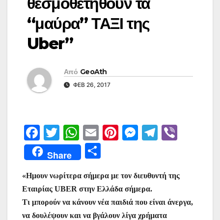
θεσμοθετηθούν τα
“μαύρα” ΤΑΞΙ της
Uber”
Από
GeoAth
ΦΕΒ 26, 2017
F
T
W
E
Pi
M
T
Vi
a
w
h
m
nt
e
el
b
Μ
Share
c
itt
at
ai
er
s
e
er
οι
e
er
s
l
e
s
gr
«Ημουν νωρίτερα σήμερα με τον διευθυντή της
ρ
Εταιρίας UBER στην Ελλάδα σήμερα.
b
A
st
e
a
α
Τι μπορούν να κάνουν νέα παιδιά που είναι άνεργα,
o
p
n
m
σ
να δουλέψουν και να βγάλουν λίγα χρήματα