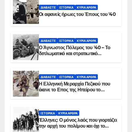
ΔΙΑΒΆΣΤΕ
ΙΣΤΟΡΙΚΆ
ΚΥΡΙΑ ΑΡΘΡΑ
Οι αφανείς ήρωες του Έπους του ’40
ΔΙΑΒΆΣΤΕ
ΙΣΤΟΡΙΚΆ
ΚΥΡΙΑ ΑΡΘΡΑ
Ο Άγνωστος Πόλεμος του ’40 – Το
διπλωματικό και στρατιωτικό
παρασκήνιο
ΔΙΑΒΆΣΤΕ
ΙΣΤΟΡΙΚΆ
ΚΥΡΙΑ ΑΡΘΡΑ
Η Ελληνική Μεραρχία Πεζικού που
έκανε το Επος της Ηπείρου το
χειμώνα του 1940
ΙΣΤΟΡΙΚΆ
ΚΥΡΙΑ ΑΡΘΡΑ
Έλληνες: Ο μόνος λαός που γιορτάζει
την αρχή του πολέμου και όχι το
τέλος του