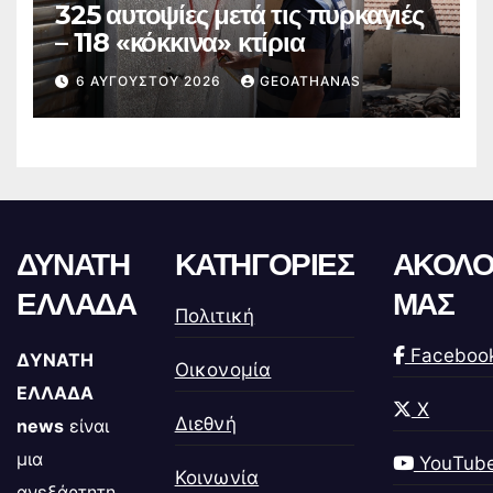
325 αυτοψίες μετά τις πυρκαγιές
– 118 «κόκκινα» κτίρια
6 ΑΥΓΟΎΣΤΟΥ 2026
GEOATHANAS
ΔΥΝΑΤΗ
ΚΑΤΗΓΟΡΙΕΣ
ΑΚΟΛΟ
ΕΛΛΑΔΑ
ΜΑΣ
Πολιτική
Faceboo
ΔΥΝΑΤΗ
Οικονομία
ΕΛΛΑΔΑ
X
Διεθνή
news
είναι
μια
YouTub
Κοινωνία
ανεξάρτητη