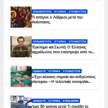
ΕΠΙΚΑΙΡΌΤΗΤΑ
ΙΣΤΟΡΙΚΆ
ΣΤΙΓΜΙΌΤΥΠΑ
Τι απέγινε ο Λάζαρος μετά την
Ανάσταση;
ΕΠΙΚΑΙΡΌΤΗΤΑ
ΙΣΤΟΡΙΚΆ
ΣΤΙΓΜΙΌΤΥΠΑ
Έγκλημα και Σιωπή: Ο Έλληνας
αιχμάλωτος που επέστρεψε από το
Παραπέτασμα
ΔΙΑΒΆΣΤΕ
ΙΣΤΟΡΙΚΆ
ΣΤΙΓΜΙΌΤΥΠΑ
«Έχει κόκκινη σημαία και ανθρώπους
σίγουρα» – Η τελευταία συνομιλία
των ηρώων στα Ίμια, πριν τη
συντριβή του ελικοπτέρου
ΔΙΑΒΆΣΤΕ
ΙΣΤΟΡΙΚΆ
ΚΥΡΙΑ ΑΡΘΡΑ
Ίμια 30 χρόνια μετά: Τι συνέβη το