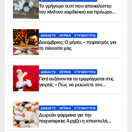
Το γρήγορο τεστ που αποκαλύπτει
τον κίνδυνο καρδιακού και πρόωρου
θανάτου
ΔΙΑΒΆΣΤΕ
ΙΑΤΡΙΚΆ
ΣΤΙΓΜΙΌΤΥΠΑ
Δεκέμβριος: Ο μήνας – πειρασμός για
τη σιλουέτα μας
ΔΙΑΒΆΣΤΕ
ΙΑΤΡΙΚΆ
ΣΤΙΓΜΙΌΤΥΠΑ
Γιατί αυξάνονται τα εμφράγματα στις
γιορτές – Πώς να μειώσετε τον
κίνδυνο, σύμφωνα με καρδιολόγο
ΔΙΑΒΆΣΤΕ
ΙΑΤΡΙΚΆ
ΣΤΙΓΜΙΌΤΥΠΑ
Δωρεάν φάρμακα για την
παχυσαρκία: Αρχίζει η αποστολή
sms για τους δικαιούχους – Οι