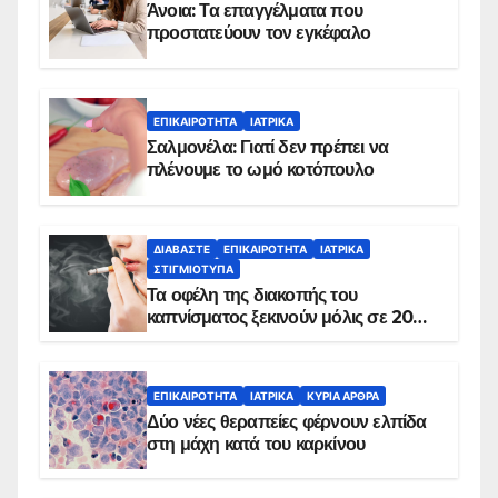
Άνοια: Τα επαγγέλματα που
προστατεύουν τον εγκέφαλο
ΕΠΙΚΑΙΡΌΤΗΤΑ
ΙΑΤΡΙΚΆ
Σαλμονέλα: Γιατί δεν πρέπει να
πλένουμε το ωμό κοτόπουλο
ΔΙΑΒΆΣΤΕ
ΕΠΙΚΑΙΡΌΤΗΤΑ
ΙΑΤΡΙΚΆ
ΣΤΙΓΜΙΌΤΥΠΑ
Τα οφέλη της διακοπής του
καπνίσματος ξεκινούν μόλις σε 20
λεπτά
ΕΠΙΚΑΙΡΌΤΗΤΑ
ΙΑΤΡΙΚΆ
ΚΥΡΙΑ ΑΡΘΡΑ
Δύο νέες θεραπείες φέρνουν ελπίδα
στη μάχη κατά του καρκίνου