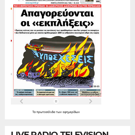
Τα
πρωτοσέλιδα
των
εφημερίδων
LIVE RADIO TELEVISION