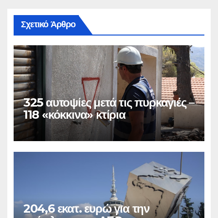
Σχετικό Άρθρο
325 αυτοψίες μετά τις πυρκαγιές –
118 «κόκκινα» κτίρια
204,6 εκατ. ευρώ για την