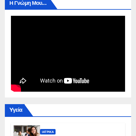
Η Γνώμη Μου…
Yγεία
ΙΑΤΡΙΚΆ