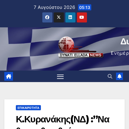
Μετάβαση
7 Αυγούστου 2026
05:13
στο
περιεχόμενο
Δ
Ενημέ
ΕΠΙΚΑΙΡΌΤΗΤΑ
Κ.Κυρανάκης(ΝΔ) :”Να