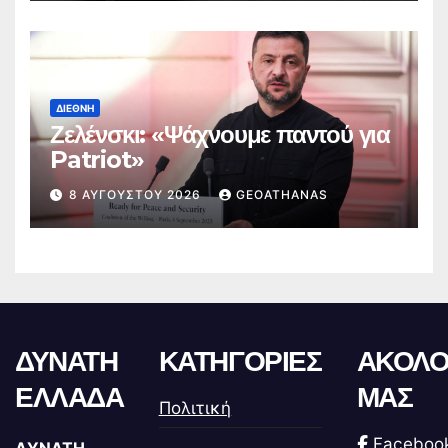
ΔΙΕΘΝΉ
Ζελένσκι: «Ψάχνουμε παντού για
Patriot»
8 ΑΥΓΟΎΣΤΟΥ 2026
GEOATHANAS
ΔΥΝΑΤΗ
ΚΑΤΗΓΟΡΙΕΣ
ΑΚΟΛΟ
ΕΛΛΑΔΑ
ΜΑΣ
Πολιτική
Faceboo