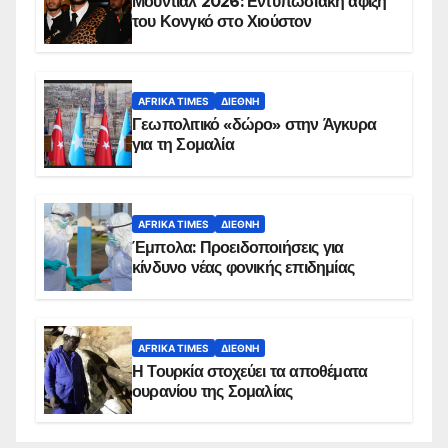
Μουντιάλ 2026: Εντυπωσιακή άφιξη
του Κονγκό στο Χιούστον
AFRIKA TIMES
ΔΙΕΘΝΉ
Γεωπολιτικό «δώρο» στην Άγκυρα
για τη Σομαλία
AFRIKA TIMES
ΔΙΕΘΝΉ
Έμπολα: Προειδοποιήσεις για
κίνδυνο νέας φονικής επιδημίας
AFRIKA TIMES
ΔΙΕΘΝΉ
Η Τουρκία στοχεύει τα αποθέματα
ουρανίου της Σομαλίας