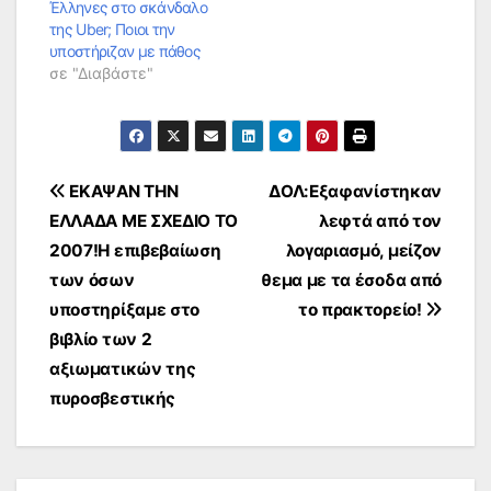
Έλληνες στο σκάνδαλο
της Uber; Ποιοι την
υποστήριζαν με πάθος
σε "Διαβάστε"
Πλοήγηση
ΕΚΑΨΑΝ ΤΗΝ
ΔΟΛ:Εξαφανίστηκαν
ΕΛΛΑΔΑ ΜΕ ΣΧΕΔΙΟ ΤΟ
λεφτά από τον
άρθρων
2007!Η επιβεβαίωση
λογαριασμό, μείζον
των όσων
θεμα με τα έσοδα από
υποστηρίξαμε στο
το πρακτορείο!
βιβλίο των 2
αξιωματικών της
πυροσβεστικής