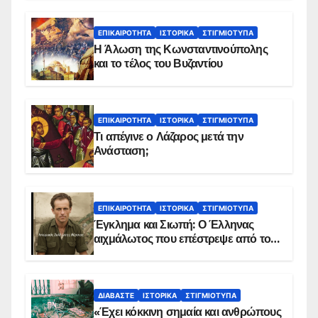
ΕΠΙΚΑΙΡΌΤΗΤΑ
ΙΣΤΟΡΙΚΆ
ΣΤΙΓΜΙΌΤΥΠΑ
Η Άλωση της Κωνσταντινούπολης
και το τέλος του Βυζαντίου
ΕΠΙΚΑΙΡΌΤΗΤΑ
ΙΣΤΟΡΙΚΆ
ΣΤΙΓΜΙΌΤΥΠΑ
Τι απέγινε ο Λάζαρος μετά την
Ανάσταση;
ΕΠΙΚΑΙΡΌΤΗΤΑ
ΙΣΤΟΡΙΚΆ
ΣΤΙΓΜΙΌΤΥΠΑ
Έγκλημα και Σιωπή: Ο Έλληνας
αιχμάλωτος που επέστρεψε από το
Παραπέτασμα
ΔΙΑΒΆΣΤΕ
ΙΣΤΟΡΙΚΆ
ΣΤΙΓΜΙΌΤΥΠΑ
«Έχει κόκκινη σημαία και ανθρώπους