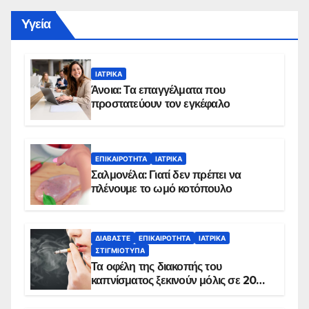
Yγεία
ΙΑΤΡΙΚΆ
Άνοια: Τα επαγγέλματα που
προστατεύουν τον εγκέφαλο
ΕΠΙΚΑΙΡΌΤΗΤΑ
ΙΑΤΡΙΚΆ
Σαλμονέλα: Γιατί δεν πρέπει να
πλένουμε το ωμό κοτόπουλο
ΔΙΑΒΆΣΤΕ
ΕΠΙΚΑΙΡΌΤΗΤΑ
ΙΑΤΡΙΚΆ
ΣΤΙΓΜΙΌΤΥΠΑ
Τα οφέλη της διακοπής του
καπνίσματος ξεκινούν μόλις σε 20
λεπτά