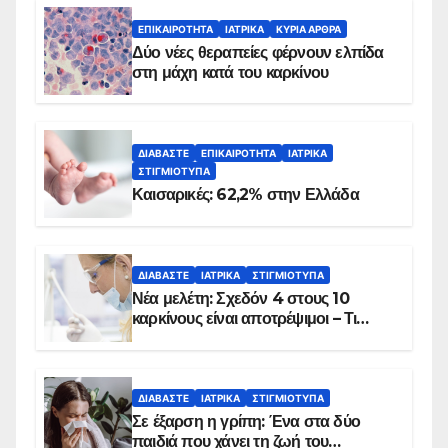
ΕΠΙΚΑΙΡΌΤΗΤΑ
ΙΑΤΡΙΚΆ
ΚΥΡΙΑ ΑΡΘΡΑ
Δύο νέες θεραπείες φέρνουν ελπίδα
στη μάχη κατά του καρκίνου
ΔΙΑΒΆΣΤΕ
ΕΠΙΚΑΙΡΌΤΗΤΑ
ΙΑΤΡΙΚΆ
ΣΤΙΓΜΙΌΤΥΠΑ
Καισαρικές: 62,2% στην Ελλάδα
ΔΙΑΒΆΣΤΕ
ΙΑΤΡΙΚΆ
ΣΤΙΓΜΙΌΤΥΠΑ
Νέα μελέτη: Σχεδόν 4 στους 10
καρκίνους είναι αποτρέψιμοι – Τι
δείχνουν τα στοιχεία
ΔΙΑΒΆΣΤΕ
ΙΑΤΡΙΚΆ
ΣΤΙΓΜΙΌΤΥΠΑ
Σε έξαρση η γρίπη: Ένα στα δύο
παιδιά που χάνει τη ζωή του