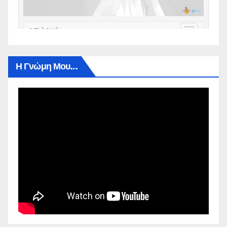
Η Γνώμη Μου…