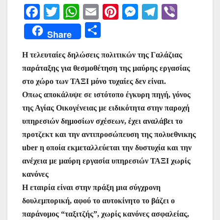
F
T
W
E
Pi
M
T
Vi
a
w
h
m
nt
e
el
b
Μ
Share
c
itt
at
ai
er
s
e
er
οι
e
er
s
l
e
s
gr
Η τελευταίες δηλώσεις πολιτικών της Γαλάζιας
ρ
παράταξης για θεσμοθέτηση της μαύρης εργασίας
b
A
st
e
a
α
στο χώρο των ΤΑΞΙ μόνο τυχαίες δεν είναι.
o
p
n
m
σ
Οπως αποκάλυψε σε ιστότοπο έγκυρη πηγή, γόνος
o
p
g
τε
της Αγίας Οικογένειας με ειδικότητα στην παροχή
k
er
ίτ
υπηρεσιών δημοσίων σχέσεων, έχει αναλάβει το
προτζεκτ και την αντιπροσώπευση της πολυεθνικης
ε
uber η οποία εκμεταλλεύεται την δυστυχία και την
ανέχεια με μαύρη εργασία υπηρεσιών ΤΑΞΙ χωρίς
κανόνες
Η εταιρία είναι στην πράξη μια σύγχρονη
δουλεμπορική, αφού το αυτοκίνητο το βάζει ο
παράνομος “ταξιτζής”, χωρίς κανόνες ασφαλείας,