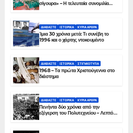
σίγουρα» – Η τελευταία συνομιλία
των ηρώων στα Ίμια, πριν τη
συντριβή του ελικοπτέρου
ΔΙΑΒΆΣΤΕ
ΙΣΤΟΡΙΚΆ
ΚΥΡΙΑ ΑΡΘΡΑ
Ίμια 30 χρόνια μετά: Τι συνέβη το
1996 και ο χάρτης ντοκουμέντο
ΔΙΑΒΆΣΤΕ
ΙΣΤΟΡΙΚΆ
ΣΤΙΓΜΙΌΤΥΠΑ
1968 – Τα πρώτα Χριστούγεννα στο
διάστημα
ΔΙΑΒΆΣΤΕ
ΙΣΤΟΡΙΚΆ
ΚΥΡΙΑ ΑΡΘΡΑ
Πενήντα δύο χρόνια από την
εξέγερση του Πολυτεχνείου – Λεπτό
προς λεπτό η εισβολή – ΦΩΤΟ και
ΒΙΝΤΕΟ