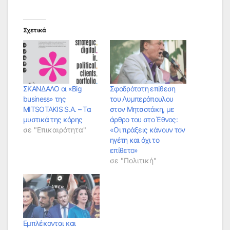
Σχετικά
ΣΚΑΝΔΑΛΟ οι «Big
Σφοδρότατη επίθεση
business» της
του Λυμπερόπουλου
MITSOTAKIS S.A. – Τα
στον Μητσοτάκη, με
μυστικά της κόρης
άρθρο του στο Έθνος:
σε "Επικαιρότητα"
«Οι πράξεις κάνουν τον
ηγέτη και όχι το
επίθετο»
σε "Πολιτική"
Eμπλέκονται και