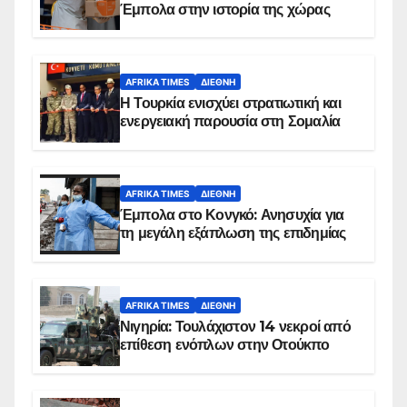
Έμπολα στην ιστορία της χώρας
AFRIKA TIMES
ΔΙΕΘΝΉ
Η Τουρκία ενισχύει στρατιωτική και
ενεργειακή παρουσία στη Σομαλία
AFRIKA TIMES
ΔΙΕΘΝΉ
Έμπολα στο Κονγκό: Ανησυχία για
τη μεγάλη εξάπλωση της επιδημίας
AFRIKA TIMES
ΔΙΕΘΝΉ
Νιγηρία: Τουλάχιστον 14 νεκροί από
επίθεση ενόπλων στην Οτούκπο