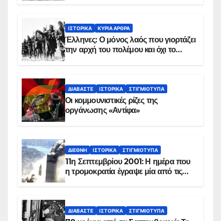
ΙΣΤΟΡΙΚΆ
ΚΥΡΙΑ ΑΡΘΡΑ
Έλληνες: Ο μόνος λαός που γιορτάζει
την αρχή του πολέμου και όχι το
τέλος του
ΔΙΑΒΆΣΤΕ
ΙΣΤΟΡΙΚΆ
ΣΤΙΓΜΙΌΤΥΠΑ
Οι κομμουνιστικές ρίζες της
οργάνωσης «Αντίφα»
ΔΙΕΘΝΉ
ΙΣΤΟΡΙΚΆ
ΣΤΙΓΜΙΌΤΥΠΑ
11η Σεπτεμβρίου 2001: Η ημέρα που
η τρομοκρατία έγραψε μία από τις
πιο μαύρες σελίδες στην ιστορία του
πλανήτη
ΔΙΑΒΆΣΤΕ
ΙΣΤΟΡΙΚΆ
ΣΤΙΓΜΙΌΤΥΠΑ