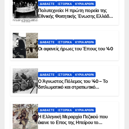
ΔΙΑΒΆΣΤΕ
ΙΣΤΟΡΙΚΆ
ΚΥΡΙΑ ΑΡΘΡΑ
Πολυτεχνείο: Η πρώτη πορεία της
Εθνικής Φοιτητικής Ένωσης Ελλάδος
στις 17 Νοεμβρίου 1975 με την
αιματοβαμμένη σημαία
ΔΙΑΒΆΣΤΕ
ΙΣΤΟΡΙΚΆ
ΚΥΡΙΑ ΑΡΘΡΑ
Οι αφανείς ήρωες του Έπους του ’40
ΔΙΑΒΆΣΤΕ
ΙΣΤΟΡΙΚΆ
ΚΥΡΙΑ ΑΡΘΡΑ
Ο Άγνωστος Πόλεμος του ’40 – Το
διπλωματικό και στρατιωτικό
παρασκήνιο
ΔΙΑΒΆΣΤΕ
ΙΣΤΟΡΙΚΆ
ΚΥΡΙΑ ΑΡΘΡΑ
Η Ελληνική Μεραρχία Πεζικού που
έκανε το Επος της Ηπείρου το
χειμώνα του 1940