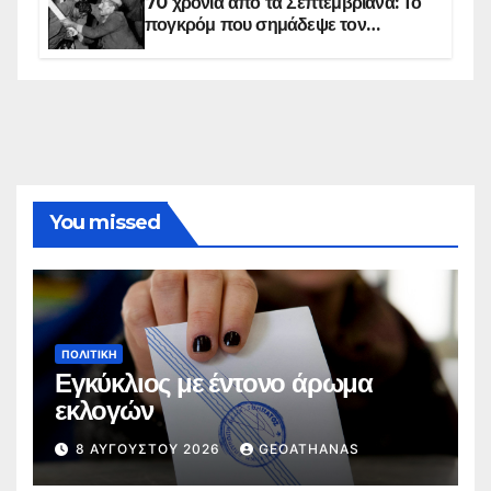
70 χρόνια από τα Σεπτεμβριανά: Το
πογκρόμ που σημάδεψε τον
ελληνισμό της Κωνσταντινούπολης
You missed
ΠΟΛΙΤΙΚΉ
Εγκύκλιος με έντονο άρωμα
εκλογών
8 ΑΥΓΟΎΣΤΟΥ 2026
GEOATHANAS