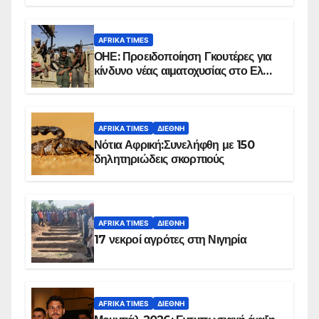
AFRIKA TIMES
ΟΗΕ: Προειδοποίηση Γκουτέρες για
κίνδυνο νέας αιματοχυσίας στο Ελ
Ομπέιντ του Σουδάν
AFRIKA TIMES
ΔΙΕΘΝΉ
Νότια Αφρική:Συνελήφθη με 150
δηλητηριώδεις σκορπιούς
AFRIKA TIMES
ΔΙΕΘΝΉ
17 νεκροί αγρότες στη Νιγηρία
AFRIKA TIMES
ΔΙΕΘΝΉ