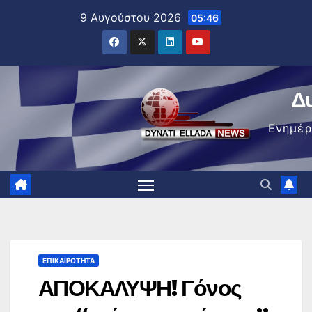
Μετάβαση
9 Αυγούστου 2026
05:46
στο
περιεχόμενο
Δ
Ενημέ
ΕΠΙΚΑΙΡΌΤΗΤΑ
ΑΠΟΚΑΛΥΨΗ! Γόνος