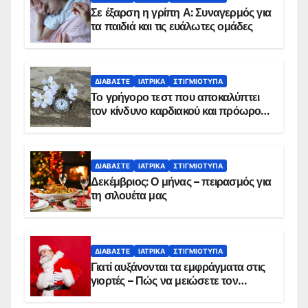
Σε έξαρση η γρίπη Α: Συναγερμός για
τα παιδιά και τις ευάλωτες ομάδες
ΔΙΑΒΆΣΤΕ
ΙΑΤΡΙΚΆ
ΣΤΙΓΜΙΌΤΥΠΑ
Το γρήγορο τεστ που αποκαλύπτει
τον κίνδυνο καρδιακού και πρόωρου
θανάτου
ΔΙΑΒΆΣΤΕ
ΙΑΤΡΙΚΆ
ΣΤΙΓΜΙΌΤΥΠΑ
Δεκέμβριος: Ο μήνας – πειρασμός για
τη σιλουέτα μας
ΔΙΑΒΆΣΤΕ
ΙΑΤΡΙΚΆ
ΣΤΙΓΜΙΌΤΥΠΑ
Γιατί αυξάνονται τα εμφράγματα στις
γιορτές – Πώς να μειώσετε τον
κίνδυνο, σύμφωνα με καρδιολόγο