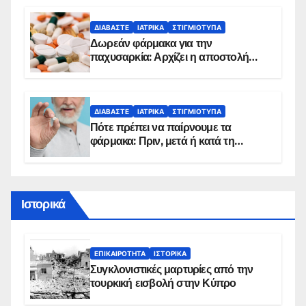
ΔΙΑΒΆΣΤΕ
ΙΑΤΡΙΚΆ
ΣΤΙΓΜΙΌΤΥΠΑ
Δωρεάν φάρμακα για την
παχυσαρκία: Αρχίζει η αποστολή
sms για τους δικαιούχους – Οι
προϋποθέσεις ένταξης στο
πρόγραμμα
ΔΙΑΒΆΣΤΕ
ΙΑΤΡΙΚΆ
ΣΤΙΓΜΙΌΤΥΠΑ
Πότε πρέπει να παίρνουμε τα
φάρμακα: Πριν, μετά ή κατά τη
διάρκεια του φαγητού;
Ιστορικά
ΕΠΙΚΑΙΡΌΤΗΤΑ
ΙΣΤΟΡΙΚΆ
Συγκλονιστικές μαρτυρίες από την
τουρκική εισβολή στην Κύπρο