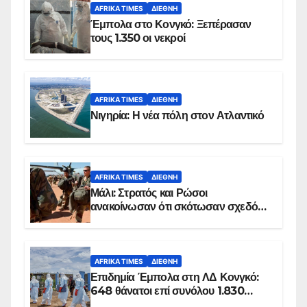
AFRIKA TIMES
ΔΙΕΘΝΉ
Έμπολα στο Κονγκό: Ξεπέρασαν
τους 1.350 οι νεκροί
AFRIKA TIMES
ΔΙΕΘΝΉ
Νιγηρία: Η νέα πόλη στον Ατλαντικό
AFRIKA TIMES
ΔΙΕΘΝΉ
Μάλι: Στρατός και Ρώσοι
ανακοίνωσαν ότι σκότωσαν σχεδόν
100 τζιχαντιστές
AFRIKA TIMES
ΔΙΕΘΝΉ
Επιδημία Έμπολα στη ΛΔ Κονγκό:
648 θάνατοι επί συνόλου 1.830
επιβεβαιωμένων κρουσμάτων